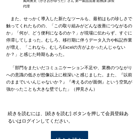
風岡勇太（かざおかゆうた）さん 第一製品流通 総務課 課長
代理
また、せっかく導入した新たなツールも、最初はもの珍しさで
触ってくれたものの、「この取り組みがどんな改善につながるの
か」「何が、どう便利になるのか？」が現場に伝わらず、すぐに
停滞してしまった。むしろ、移行期に伴うデータ入力や転記作業
が増え、「これなら、むしろExcelの方がよかったんじゃない
か？」と感じた時期もあった。
「部門をまたいだコミュニケーション不足や、業務のつながり
への意識の低さが想像以上に根深いと感じました。また、『以前
のままでいいんじゃないか？』『考えるのが面倒』という空気が
強かったことも大きな壁でした」（押見さん）
続きを読むには、[続きを読む] ボタンを押して会員登録あ
るいはログインしてください。