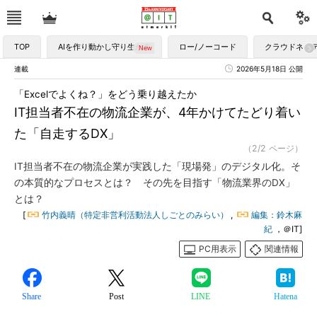
TOP
AIを作り動かし守り生かす
ロー/ノーコード
クラウドネイ
連載
2026年5月18日 公開
「Excelでよくね？」をどう乗り越えたか
IT担当者不在の物流企業が、4年かけてたどり着い
た「自走するDX」
（2/2 ページ）
IT担当者不在の物流企業が実践した「現場発」のデジタル化。そ
の本質的なプロセスとは？ その先を目指す「物流業界のDX」
とは？
[
竹内義晴（特定非営利活動法人しごとのみらい）
,
編集：鈴木麻
紀
，＠IT]
PC用表示
関連情報
Share
Post
LINE
Hatena