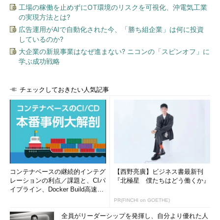
工場の稼働を止めずにOT環境のリスクを可視化、沖電気工業
の実現方法とは?
広告運用がAIで自動化された今、「勝ち組企業」は何に投資
しているのか?
大企業の新規事業はなぜ進まない? ニコンの「スピンオフ」に
学ぶ成功戦略
チェックしておきたい人気記事
コンテナベースの継続的インテグ
【西野亮廣】ビジネス書最新刊
レーションの利点／課題と、CIパ
『北極星 僕たちはどう働くか』
イプライン、Docker Build高速化
のコツ (1/2...
PR(FINCHI on GOETHE)
全員がリーダーシップを発揮し、自分より優れた人