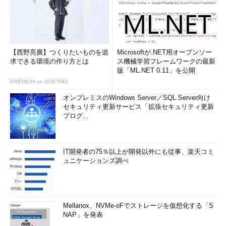
【西野亮廣】つくりたいものを追
Microsoftが.NET用オープンソー
求できる環境の作り方とは
ス機械学習フレームワークの最新
版「ML.NET 0.11」を公開
PR(FINCHI on GOETHE)
オンプレミスのWindows Server／SQL Server向け
セキュリティ更新サービス「拡張セキュリティ更新
プログ...
IT開発者の75％以上が開発以外にも従事、楽天コミ
ュニケーションズ調べ
Mellanox、NVMe-oFでストレージを仮想化する「S
NAP」を発表