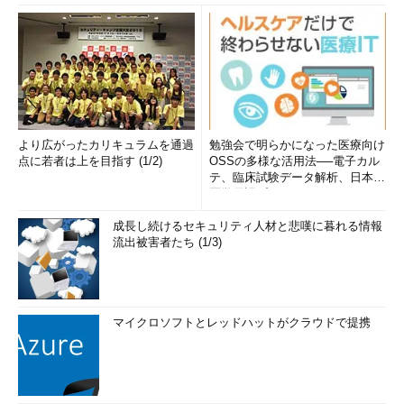
より広がったカリキュラムを通過
勉強会で明らかになった医療向け
点に若者は上を目指す (1/2)
OSSの多様な活用法──電子カル
テ、臨床試験データ解析、日本語
医学用語プラットフォーム、画...
成長し続けるセキュリティ人材と悲嘆に暮れる情報
流出被害者たち (1/3)
マイクロソフトとレッドハットがクラウドで提携