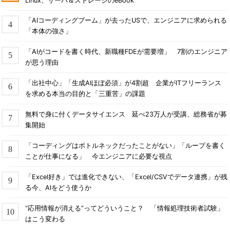
Linux、サーバ＆ストレージのeBook
「AIコーディングブーム」が去ったUSで、エンジニアに求められる
「本体の強さ」
「AIがコードを書く時代、新職種FDEが需要増」 7割のエンジニア
が思う理由
「出社中心」「生成AIほぼ必須」が4割超 企業がITフリーランス
を求める本当の目的と「三重苦」の課題
無料で身に付くデータサイエンス 延べ23万人が受講、総務省が募
集開始
「コーディングはボトルネックだったことがない」「ループを書く
ことが仕事になる」 今エンジニアに必要な視点
「Excel好き」では進化できない、「Excel/CSVでデータ連携」が残
る今、AIをどう使うか
“応用情報が消える”ってどういうこと？ 「情報処理技術者試験」
はこう変わる