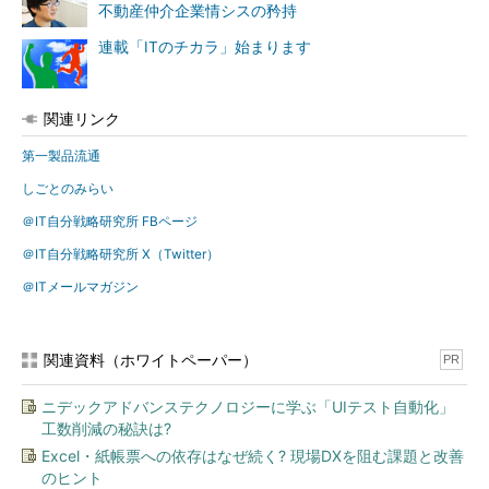
不動産仲介企業情シスの矜持
連載「ITのチカラ」始まります
関連リンク
第一製品流通
しごとのみらい
＠IT自分戦略研究所 FBページ
＠IT自分戦略研究所 X（Twitter）
＠ITメールマガジン
関連資料（ホワイトペーパー）
PR
ニデックアドバンステクノロジーに学ぶ「UIテスト自動化」
工数削減の秘訣は?
Excel・紙帳票への依存はなぜ続く? 現場DXを阻む課題と改善
のヒント