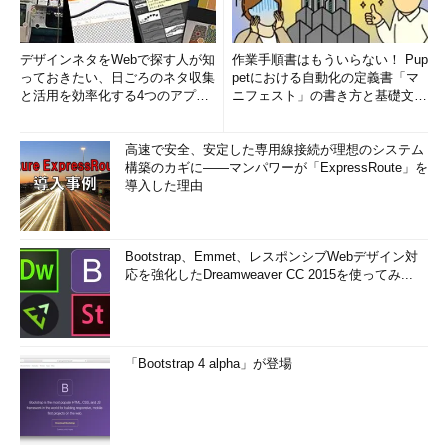
デザインネタをWebで探す人が知
作業手順書はもういらない！ Pup
っておきたい、日ごろのネタ収集
petにおける自動化の定義書「マ
と活用を効率化する4つのアプリ
ニフェスト」の書き方と基礎文法
(1/3)
まとめ (1/5)
高速で安全、安定した専用線接続が理想のシステム
構築のカギに――マンパワーが「ExpressRoute」を
導入した理由
Bootstrap、Emmet、レスポンシブWebデザイン対
応を強化したDreamweaver CC 2015を使ってみ...
「Bootstrap 4 alpha」が登場