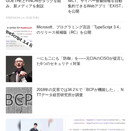
GOETHEとFINCHIがタッグを組
NICT、サイバー脅威情報を自動
み、新メディアを創設
集約できるWebアプリ「EXIST」
を公開
PR(FINCHI on GOETHE)
Microsoft、プログラミング言語「TypeScript 3.4」
のリリース候補版（RC）を公開
一にも二にも「防御」を――元CIAのCISOが提言し
た6つのセキュリティ対策
2018年の災害では34.2％で「BCPが機能した」、N
TTデータ経営研究所が調査