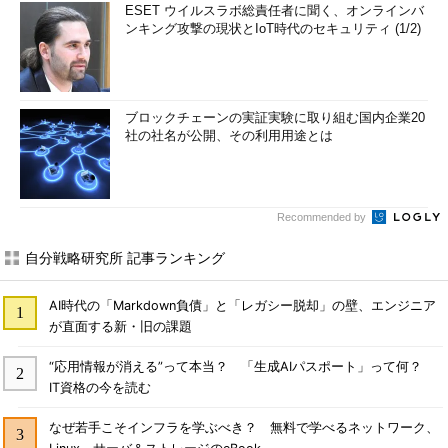
ESET ウイルスラボ総責任者に聞く、オンラインバ
ンキング攻撃の現状とIoT時代のセキュリティ (1/2)
ブロックチェーンの実証実験に取り組む国内企業20
社の社名が公開、その利用用途とは
Recommended by
自分戦略研究所 記事ランキング
AI時代の「Markdown負債」と「レガシー脱却」の壁、エンジニア
が直面する新・旧の課題
“応用情報が消える”って本当？ 「生成AIパスポート」って何？
IT資格の今を読む
なぜ若手こそインフラを学ぶべき？ 無料で学べるネットワーク、