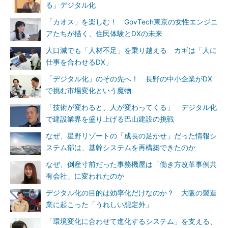
る」デジタル化
「カオス」を楽しむ！ GovTech東京の女性エンジニ
アたちが描く、住民体験とDXの未来
人口減でも「人材不足」を乗り越える カギは「人に
仕事を合わせるDX」
「デジタル化」のその先へ！ 長野の中小企業がDX
で挑む市場変化という魔物
「技術が変わると、人が変わってくる」 デジタル化
で建設業界を盛り上げる巴山建設の挑戦
なぜ、星野リゾートの「成長の足かせ」だった情報シ
ステム部は、基幹システムを再構築できたのか
なぜ、倒産寸前だった事務機屋は「働き方改革事例共
有会社」に変われたのか
デジタル化の目的は効率化だけなのか？ 大阪の製造
業に起こった「うれしい想定外」
「環境変化に合わせて進化するシステム」を支える、