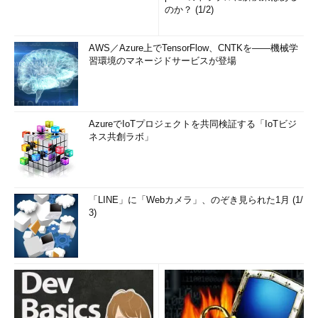
のか？ (1/2)
AWS／Azure上でTensorFlow、CNTKを――機械学
習環境のマネージドサービスが登場
AzureでIoTプロジェクトを共同検証する「IoTビジ
ネス共創ラボ」
「LINE」に「Webカメラ」、のぞき見られた1月 (1/
3)