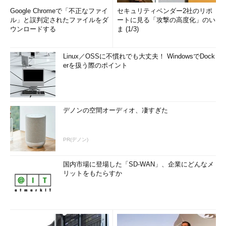
Google Chromeで「不正なファイ
セキュリティベンダー2社のリポ
ル」と誤判定されたファイルをダ
ートに見る「攻撃の高度化」のい
ウンロードする
ま (1/3)
Linux／OSSに不慣れでも大丈夫！ WindowsでDock
erを扱う際のポイント
デノンの空間オーディオ、凄すぎた
PR(デノン)
国内市場に登場した「SD-WAN」、企業にどんなメ
リットをもたらすか