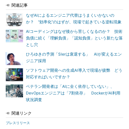
関連記事
なぜAIによるエンジニア代替はうまくいかないの
か？ “効率化”のはずが、現場で起きている逆転現象
AIコーディングはなぜ後から苦しくなるのか？ 技術
負債に続く「理解負債」「認知負債」という新たな落
とし穴
ひろゆきの予測「SIerは衰退する」 AIが変えるエン
ジニア採用
ソフトウェア開発への生成AI導入で現場が疲弊 どう
対応すればいいですか？
ベテラン開発者は「AIに全く依存していない」、
DevOpsエンジニアは「7割依存」 DockerがAI利用
状況調査
関連リンク
プレスリリース