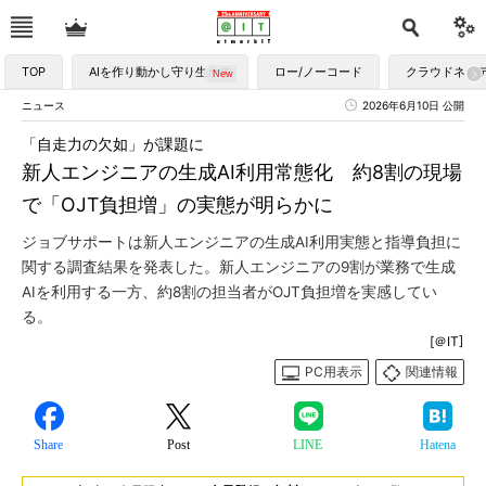
TOP
AIを作り動かし守り生かす
ロー/ノーコード
クラウドネイ
ニュース
2026年6月10日 公開
「自走力の欠如」が課題に
新人エンジニアの生成AI利用常態化 約8割の現場
で「OJT負担増」の実態が明らかに
ジョブサポートは新人エンジニアの生成AI利用実態と指導負担に
関する調査結果を発表した。新人エンジニアの9割が業務で生成
AIを利用する一方、約8割の担当者がOJT負担増を実感してい
る。
[＠IT]
PC用表示
関連情報
Share
Post
LINE
Hatena