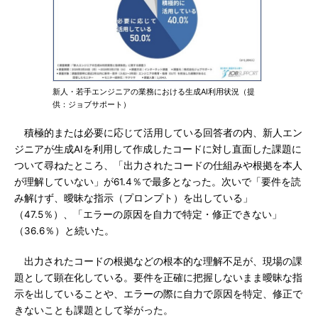
新人・若手エンジニアの業務における生成AI利用状況（提
供：ジョブサポート）
積極的または必要に応じて活用している回答者の内、新人エン
ジニアが生成AIを利用して作成したコードに対し直面した課題に
ついて尋ねたところ、「出力されたコードの仕組みや根拠を本人
が理解していない」が61.4％で最多となった。次いで「要件を読
み解けず、曖昧な指示（プロンプト）を出している」
（47.5％）、「エラーの原因を自力で特定・修正できない」
（36.6％）と続いた。
出力されたコードの根拠などの根本的な理解不足が、現場の課
題として顕在化している。要件を正確に把握しないまま曖昧な指
示を出していることや、エラーの際に自力で原因を特定、修正で
きないことも課題として挙がった。