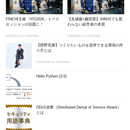
FINCHI主催「IVS2026」トーク
【見城徹×藤田晋】AI時代でも変
セッションが話題に！
わらない経営者の本質
PR(FINCHI on GOETHE)
PR(FINCHI on GOETHE)
【西野亮廣】つくりたいものを追求できる環境の作
り方とは
PR(FINCHI on GOETHE)
Hello Python (1/3)
DDoS攻撃（Distributed Denial of Service Attack）
とは