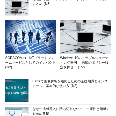
まとめ (1/3...
SORACOMの、IoTプラットフォ
Windows 10のトラブルシューテ
ームサービスとしてのインパクト
ィング事例──未知のポリシー設
(1/2)
定を探せ！ (1/2)
Caffeで画像解析を始めるための基礎知識とインス
トール、基本的な使い方 (1/2)
なぜ生成AI導入に踏み切れない？ 生産性と組織力
を高める鍵