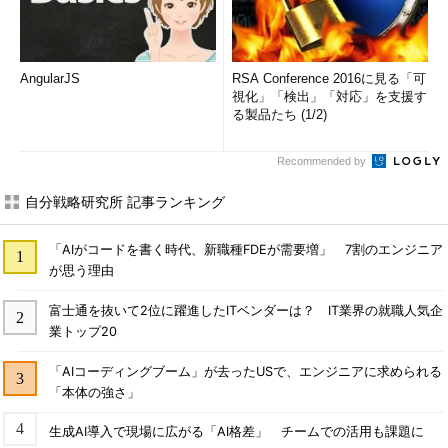
AngularJS
RSA Conference 2016に見る「可
視化」「検出」「対応」を支援す
る製品たち (1/2)
Recommended by
自分戦略研究所 記事ランキング
「AIがコードを書く時代、新職種FDEが需要増」 7割のエンジニア
が思う理由
富士通を抜いて2位に躍進したITベンダーは？ IT業界の就職人気企
業トップ20
「AIコーディングブーム」が去ったUSで、エンジニアに求められる
「本体の強さ」
生成AI導入で現場に広がる「AI格差」 チームでの活用も課題に