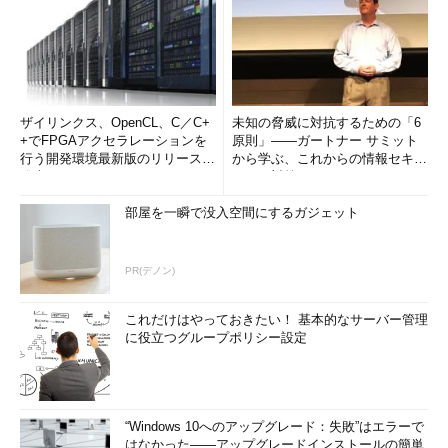
ザイリンクス、OpenCL、C／C+
未知の脅威に対抗するための「6
+でFPGAアクセラレーションを
原則」――ガートナー サミット
行う開発環境最新版のリリースを
から学ぶ、これからの情報セキュ
発表
リティ対策
部屋を一瞬で没入空間にするガジェット
PR(デノン)
これだけはやっておきたい！ 基本的なサーバー管理
に役立つグループポリシー設定
“Windows 10へのアップグレード：失敗”はエラーで
はなかった――アップグレードインストールの簡単