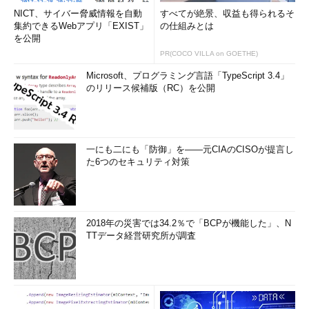
NICT、サイバー脅威情報を自動
すべてが絶景、収益も得られるそ
集約できるWebアプリ「EXIST」
の仕組みとは
を公開
PR(COCO VILLA on GOETHE)
Microsoft、プログラミング言語「TypeScript 3.4」
のリリース候補版（RC）を公開
一にも二にも「防御」を――元CIAのCISOが提言し
た6つのセキュリティ対策
2018年の災害では34.2％で「BCPが機能した」、N
TTデータ経営研究所が調査