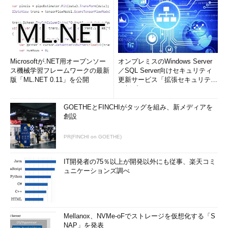
Microsoftが.NET用オープンソー
オンプレミスのWindows Server
ス機械学習フレームワークの最新
／SQL Server向けセキュリティ
版「ML.NET 0.11」を公開
更新サービス「拡張セキュリティ
更新プログ...
GOETHEとFINCHIがタッグを組み、新メディアを
創設
PR(FINCHI on GOETHE)
IT開発者の75％以上が開発以外にも従事、楽天コミ
ュニケーションズ調べ
Mellanox、NVMe-oFでストレージを仮想化する「S
NAP」を発表