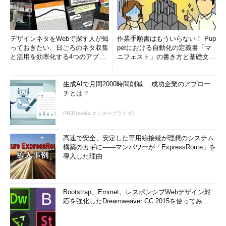
デザインネタをWebで探す人が知
作業手順書はもういらない！ Pup
っておきたい、日ごろのネタ収集
petにおける自動化の定義書「マ
と活用を効率化する4つのアプリ
ニフェスト」の書き方と基礎文法
(1/3)
まとめ (1/5)
生成AIで月間2000時間削減 成功企業のアプロー
チとは？
PR(ITmedia エンタープライズ)
高速で安全、安定した専用線接続が理想のシステム
構築のカギに――マンパワーが「ExpressRoute」を
導入した理由
Bootstrap、Emmet、レスポンシブWebデザイン対
応を強化したDreamweaver CC 2015を使ってみ...