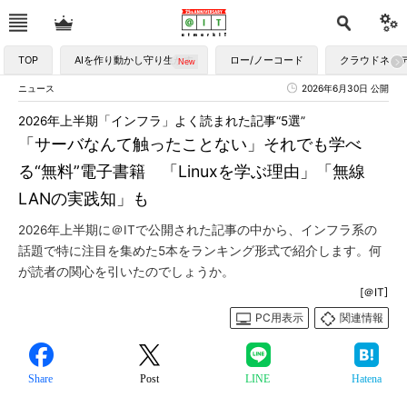
TOP
AIを作り動かし守り生かす
ロー/ノーコード
クラウドネイ
ニュース
2026年6月30日 公開
2026年上半期「インフラ」よく読まれた記事“5選”
「サーバなんて触ったことない」それでも学べ
る“無料”電子書籍 「Linuxを学ぶ理由」「無線
LANの実践知」も
2026年上半期に＠ITで公開された記事の中から、インフラ系の
話題で特に注目を集めた5本をランキング形式で紹介します。何
が読者の関心を引いたのでしょうか。
[＠IT]
PC用表示
関連情報
Share
Post
LINE
Hatena