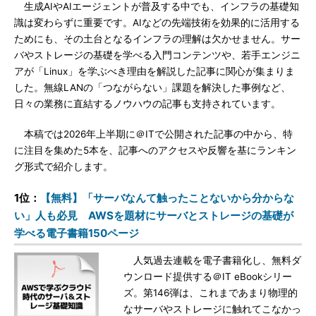
生成AIやAIエージェントが普及する中でも、インフラの基礎知
識は変わらずに重要です。AIなどの先端技術を効果的に活用する
ためにも、その土台となるインフラの理解は欠かせません。サー
バやストレージの基礎を学べる入門コンテンツや、若手エンジニ
アが「Linux」を学ぶべき理由を解説した記事に関心が集まりま
した。無線LANの「つながらない」課題を解決した事例など、
日々の業務に直結するノウハウの記事も支持されています。
本稿では2026年上半期に＠ITで公開された記事の中から、特
に注目を集めた5本を、記事へのアクセスや反響を基にランキン
グ形式で紹介します。
1位：
【無料】「サーバなんて触ったことないから分からな
い」人も必見 AWSを題材にサーバとストレージの基礎が
学べる電子書籍150ページ
人気過去連載を電子書籍化し、無料ダ
ウンロード提供する＠IT eBookシリー
ズ。第146弾は、これまであまり物理的
なサーバやストレージに触れてこなかっ