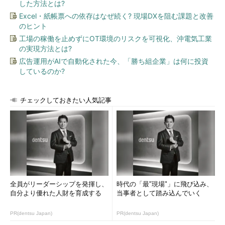
した方法とは?
Excel・紙帳票への依存はなぜ続く? 現場DXを阻む課題と改善
のヒント
工場の稼働を止めずにOT環境のリスクを可視化、沖電気工業
の実現方法とは?
広告運用がAIで自動化された今、「勝ち組企業」は何に投資
しているのか?
チェックしておきたい人気記事
全員がリーダーシップを発揮し、
時代の「最"現場"」に飛び込み、
自分より優れた人財を育成する
当事者として踏み込んでいく
PR(dentsu Japan)
PR(dentsu Japan)