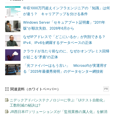
年収1000万円超えインフラエンジニアの「知識」は何
が違う？ キャリアアップを分ける条件
Windows Server「セキュアブート証明書」“2011年
版”が順次失効、2026年6月から
なぜIPアドレスで「どこにいるか」が判別できる？
IPv4、IPv6を網羅するデータベースの正体
クラウドが当たり前なのに、なぜかオンプレミス回帰
が起こる“矛盾”の正体
「光ファイバーはもう古い」 Microsoftが実運用す
る「2025年最優秀発明」のデータセンター網技術
関連資料（ホワイトペーパー）
PR
ニデックアドバンステクノロジーに学ぶ「UIテスト自動化」
工数削減の秘訣は?
JR西日本ITソリューションズが「監視業務の属人化」を解消