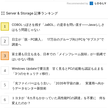
Recommended by
Server & Storage 記事ランキング
COBOLっぽさを残す「JaBOL」の是非を問い直す――Javaらしさ
はもう問題じゃない
日立が「脱・PC購入」 17万台のグループ向けPCを“サブスク”で
調達へ
富士通も日立も去る、日本での「メインフレーム脱却」が一筋縄で
はいかない理由
Windows Updateで要注意 甘く見るとPCの起動も認証も止まる
「3つのセキュリティ移行」
「光ファイバーはもう古い」「2035年宇宙の旅」 実運用へ向か
うデータセンター新技術
トヨタが「6カ月もかかっていた高性能PCの調達」を不要に 何を
変えたのか？