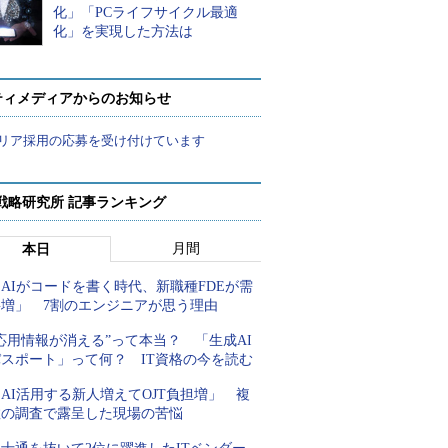
化」「PCライフサイクル最適
化」を実現した方法は
ティメディアからのお知らせ
リア採用の応募を受け付けています
戦略研究所 記事ランキング
月間
本日
AIがコードを書く時代、新職種FDEが需
要増」 7割のエンジニアが思う理由
応用情報が消える”って本当？ 「生成AI
パスポート」って何？ IT資格の今を読む
AI活用する新人増えてOJT負担増」 複
数の調査で露呈した現場の苦悩