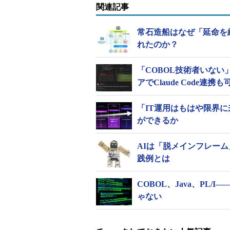
関連記事
常石造船はなぜ「延命を
れたのか？
「COBOL技術者いない
アでClaude Code連携
「IT運用はもはや限界に
ができるか
AIは「脱メインフレー
践例とは
COBOL、Java、PL
ゃない