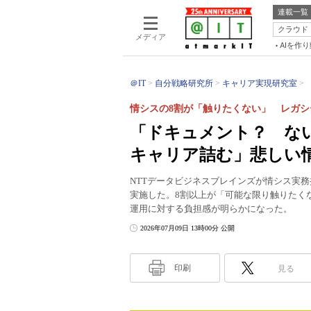
連載一覧
クラウド
メディア
AIを作
＠IT
自分戦略研究所
キャリア実現研究室
情シスの8割が「触りたくない」 レガ
「ドキュメント？ な
キャリア詰む」悲しい
NTTデータビジネスブレインズが情シス実
実施した。8割以上が「可能な限り触りたく
運用に対する負担感が明らかになった。
2026年07月09日 13時00分 公開
印刷
見る