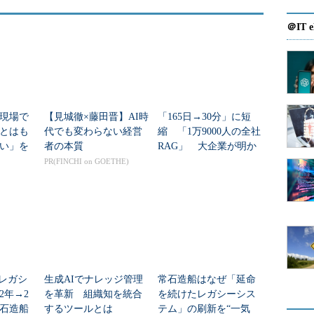
＠IT e
現場で
【見城徹×藤田晋】AI時
「165日→30分」に短
とはも
代でも変わらない経営
縮 「1万9000人の全社
い」を
者の本質
RAG」 大企業が明か
すAI共通基盤のリアル
PR(FINCHI on GOETHE)
のレガシ
生成AIでナレッジ管理
常石造船はなぜ「延命
2年→2
を革新 組織知を統合
を続けたレガシーシス
石造船
するツールとは
テム」の刷新を“一気