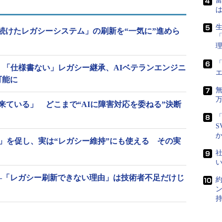
富
は
生
続けたレガシーシステム」の刷新を“一気に”進めら
「
」「仕様書ない」レガシー継承、AIベテランエンジニ
も可能に
来ている」 どこまで“AIに障害対応を委ねる”決断
「
S
ム」を促し、実は“レガシー維持”にも使える その実
社
/I――「レガシー刷新できない理由」は技術者不足だけじ