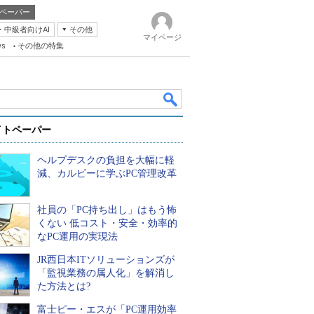
ペーパー
・中級者向けAI
その他
マイページ
ws
その他の特集
イトペーパー
ヘルプデスクの負担を大幅に軽
減、カルビーに学ぶPC管理改革
社員の「PC持ち出し」はもう怖
k
くない 低コスト・安全・効率的
なPC運用の実現法
JR西日本ITソリューションズが
「監視業務の属人化」を解消し
た方法とは?
富士ピー・エスが「PC運用効率