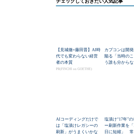
チェックしておきたい人気記事
【見城徹×藤田晋】AI時
カプコンは開発
代でも変わらない経営
陥る「当時のこ
者の本質
う誰も分からな
どう解消した？
PR(FINCHI on GOETHE)
AIコーディングだけで
塩漬け“17年”
は「塩漬けレガシーの
ー刷新作業を「
刷新」がうまくいかな
日に短縮」 常