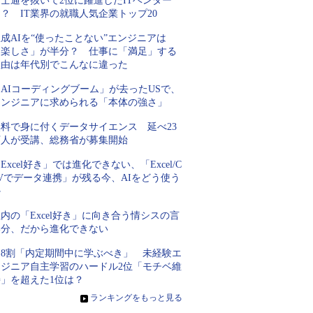
士通を抜いて2位に躍進したITベンダー
？ IT業界の就職人気企業トップ20
成AIを“使ったことない”エンジニアは
「楽しさ」が半分？ 仕事に「満足」する
理由は年代別でこんなに違った
AIコーディングブーム」が去ったUSで、
エンジニアに求められる「本体の強さ」
無料で身に付くデータサイエンス 延べ23
万人が受講、総務省が募集開始
Excel好き」では進化できない、「Excel/C
Vでデータ連携」が残る今、AIをどう使う
か
内の「Excel好き」に向き合う情シスの言
い分、だから進化できない
約8割「内定期間中に学ぶべき」 未経験エ
ンジニア自主学習のハードル2位「モチベ維
持」を超えた1位は？
»
ランキングをもっと見る