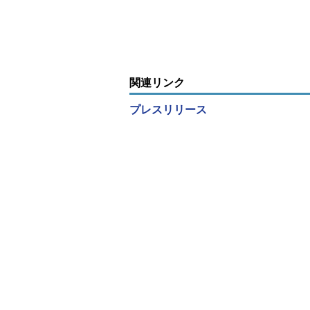
いワケ
の事例で見えた
ロジェクトの成
関連リンク
プレスリリース