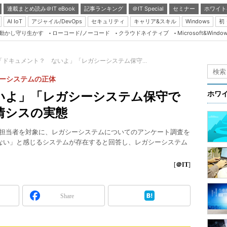
連載まとめ読み＠IT eBook
記事ランキング
＠IT Special
セミナー
ホワイト
AI IoT
アジャイル/DevOps
セキュリティ
キャリア&スキル
Windows
初
り動かし守り生かす
ローコード/ノーコード
クラウドネイティブ
Microsoft&Windo
Server & Storage
HTML5 + UX
「ドキュメント？ ないよ」「レガシーシステム保守...
Smart & Social
シーシステムの正体
Coding Edge
いよ」「レガシーシステム保守で
ホワ
Java Agile
情シスの実態
Database Expert
務担当者を対象に、レガシーシステムについてのアンケート調査を
Linux ＆ OSS
ない」と感じるシステムが存在すると回答し、レガシーシステム
Master of IP Networ
[
＠IT
]
Security & Trust
Test & Tools
Share
Insider.NET
ブログ