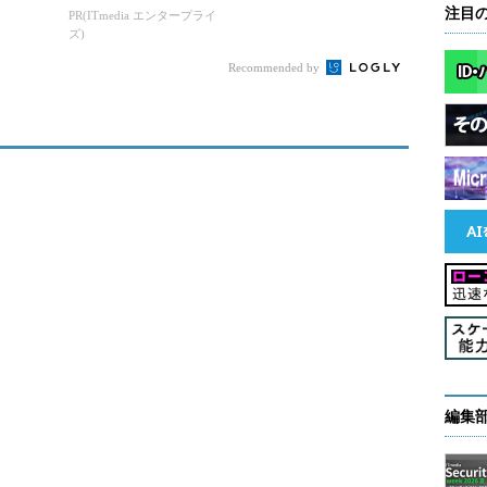
注目
、AIプ
に”進められたのか？
PR(ITmedia エンタープライ
ズ)
否
Recommended by
編集