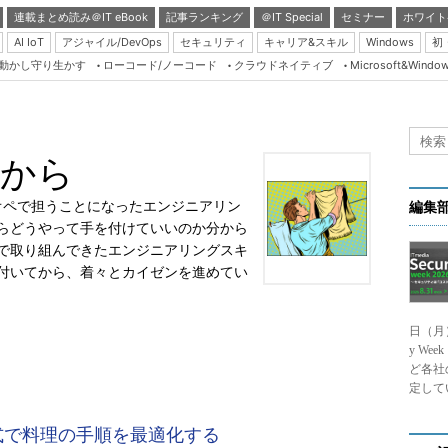
連載まとめ読み＠IT eBook
記事ランキング
＠IT Special
セミナー
ホワイト
AI IoT
アジャイル/DevOps
セキュリティ
キャリア&スキル
Windows
初
り動かし守り生かす
ローコード/ノーコード
クラウドネイティブ
Microsoft&Windo
Server & Storage
HTML5 + UX
Smart & Social
ぢから
Coding Edge
Java Agile
オペで担うことになったエンジニアリン
編集
らどうやって手を付けていいのか分から
Database Expert
で取り組んできたエンジニアリングスキ
Linux ＆ OSS
付いてから、着々とカイゼンを進めてい
Master of IP Networ
日（月
Security & Trust
y We
Test & Tools
ど各社
定して
Insider.NET
式で料理の手順を最適化する
ブログ