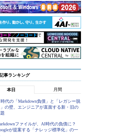
 記事ランキング
月間
本日
I時代の「Markdown負債」と「レガシー脱
却」の壁、エンジニアが直面する新・旧の
課題
arkdownファイルが、AI時代の負債に？
oogleが提案する「ナレッジ標準化」の一
手