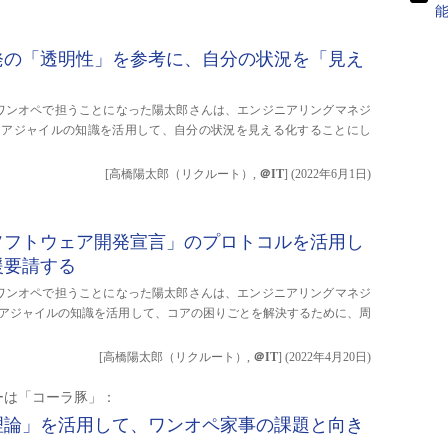
：
発の「透明性」を参考に、自分の状況を「見え
ワンオペで担うことになった陽太郎さんは、エンジニアリングマネジ
たアジャイルの知識を活用して、自分の状況を見える化することにし
[高橋陽太郎（リクルート）,
＠IT
]
(
2022年6月1日
)
：
ソフトウェア開発宣言」のプロトコルを活用し
援要請する
ワンオペで担うことになった陽太郎さんは、エンジニアリングマネジ
アジャイルの知識を活用して、コアの困りごとを解決するために、周
[高橋陽太郎（リクルート）,
＠IT
]
(
2022年4月20日
)
ーは「コーラ豚」：
理論」を活用して、ワンオペ家事の課題と向き