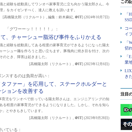
識と経験を総動員してワンオペ家事育児に立ち向かう陽太郎さん。今
理」をカイゼンすべく、達人に教えを請います。
[高橋陽太郎（リクルート）, 編集：鈴木麻紀,
＠IT
]
(
2024年10月7日
)
！ 「グワーーッ！！！！！」：
って、チャーシュー脂浴び事件をふりかえる
識と経験を総動員してある程度の家事育児ができるようになった陽太
ャーシュー麺を作ろうと思い立ちます。豚塊肉に焼き目を付け、次の
そのとき、障害は起きました。
[高橋陽太郎（リクルート）,
＠IT
]
(
2023年12月6日
)
ポンスするのは負荷が高い：
メタファー」を応用して、ステークホルダーと
ーションを改善する
注目
事育児をワンオペで担っている陽太郎さんは、エンジニアリングの知
ある程度の家事育児ができるようになりました。しかし、それを知ら
か」とやきもきしています。
[高橋陽太郎（リクルート）,
＠IT
]
(
2023年9月28日
)
付いている：