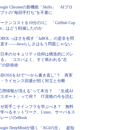
oogle Chromeの新機能「Skills」 AIプロ
プトの“毎回手打ち”を不要に
ークンコストを10分の1に 「GitHub Cop
lot」はどう削減したのか
OBOLっぽさを残す「JaBOL」の是非を問
直す――Javaらしさはもう問題じゃない
「日本のセキュリティ信仰は構造的にズレ
てる」 コスパよく、すぐ救われる“左
”の防衛術
存OSSをAIで“一から書き直し”？ 再実
装・ライセンス回避が招く対立と分断
応用情報が消える”って本当？ 「生成AI
パスポート」って何？ IT資格の今を読む
なぜ若手こそインフラを学ぶべき？ 無料
学べるネットワーク、Linux、サーバ＆ス
レージのeBook
oogle DeepMindが描く「AGIの次」 超知