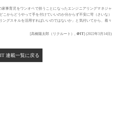
の家事育児をワンオペで担うことになったエンジニアリングマネジャ
どこからどうやって手を付けていいのか分からず不安に苛（さいな）
リングスキルを活用すればいいのではないか」と気付いてから、着々
[高橋陽太郎（リクルート）,
＠IT
]
(
2022年3月14日
)
IT 連載一覧に戻る