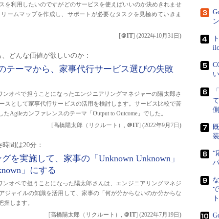
スを利用したいのですがどのサービスを使えばいいのか決めきれませ
G
トリームマップを作成し、サポートが必要なタスクを見極めていきま
ン
[
＠IT
]
(
2022年10月31日
)
ト
i
も、どんな価値が欲しいのか：
C
018」のテーマから、家事代行サービス選びの失敗
い
ワンオペで担うことになったエンジニアリングマネジャーの陽太郎さ
ースとして家事代行サービスの活用を検討します。サービス比較で苦
側
leカンファレンスのテーマ「Output to Outcome」でした。
[高橋陽太郎（リクルート）,
＠IT
]
(
2022年9月7日
)
既
要時間は20分：
“
を実施して、家事の「Unknown Unknown」
nknown」にする
ワンオペで担うことになった陽太郎さんは、エンジニアリングマネジ
で
アジャイルの知識を活用して、家事の「何が分からないのか分からな
ト
把握します。
[高橋陽太郎（リクルート）,
＠IT
]
(
2022年7月19日
)
G