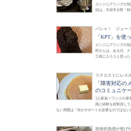
エンジニアリングの知
回は、不得手分野「料
バシャ！ ジュー
「KPT」を使
エンジニアリングの知
郎さんは、ある日、チ
工程に入ろうと思った
リクエストにレス
「障害対応の
のコミュニケ
3人家族＋ワンコの家
識と経験を総動員して
ない周囲は「何かサポートが必要なのではない
技術的負債が焦げ