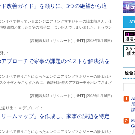
ード改善ガイド」を頼りに、3つの絶望から這
ワンオペで担っているエンジニアリングマネジャーの陽太郎さん。仕
地獄絵図と化した自宅の様子に、つい叫んでしまいました。もうウン
[高橋陽太郎（リクルート）,
＠IT
]
(
2023年6月19日
)
便利：
のアプローチで家事の課題のベストな解決法を
総合
ワンオペで担うことになったエンジニアリングマネジャーの陽太郎さ
スクを何とかこなすために、仮説検証型のアプローチを用いてさまざ
[高橋陽太郎（リクルート）,
＠IT
]
(
2023年1月16日
)
A
に送り出す＝デプロイ：
トリームマップ」を作成し、家事の課題を特定
M
G
ワンオペで担うことになったエンジニアリングマネジャーの陽太郎さ