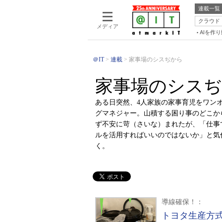
連載一覧
クラウド
メディア
AIを作
＠IT
連載
家事場のシスぢから
家事場のシス
ある日突然、4人家族の家事育児をワン
グマネジャー。山積する困り事のどこか
ず不安に苛（さいな）まれたが、「仕事
ルを活用すればいいのではないか」と気
く。
導線確保！：
トヨタ生産方