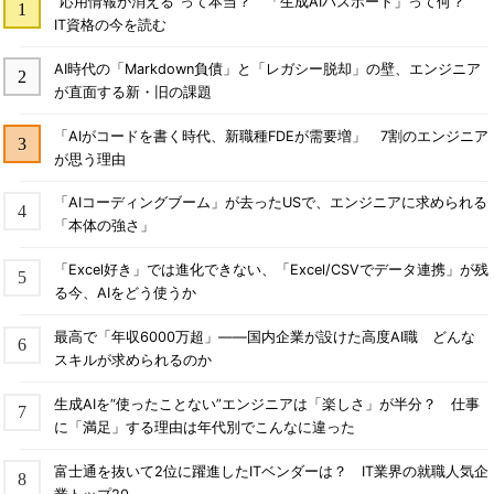
“応用情報が消える”って本当？ 「生成AIパスポート」って何？
IT資格の今を読む
AI時代の「Markdown負債」と「レガシー脱却」の壁、エンジニア
が直面する新・旧の課題
「AIがコードを書く時代、新職種FDEが需要増」 7割のエンジニア
が思う理由
「AIコーディングブーム」が去ったUSで、エンジニアに求められる
「本体の強さ」
「Excel好き」では進化できない、「Excel/CSVでデータ連携」が残
る今、AIをどう使うか
最高で「年収6000万超」――国内企業が設けた高度AI職 どんな
スキルが求められるのか
生成AIを“使ったことない”エンジニアは「楽しさ」が半分？ 仕事
に「満足」する理由は年代別でこんなに違った
富士通を抜いて2位に躍進したITベンダーは？ IT業界の就職人気企