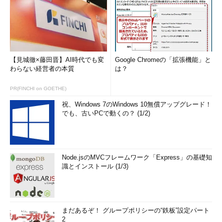
【見城徹×藤田晋】AI時代でも変
Google Chromeの「拡張機能」と
わらない経営者の本質
は？
PR(FINCHI on GOETHE)
祝、Windows 7のWindows 10無償アップグレード！
でも、古いPCで動くの？ (1/2)
Node.jsのMVCフレームワーク「Express」の基礎知
識とインストール (1/3)
まだあるぞ！ グループポリシーの“鉄板”設定パート
2