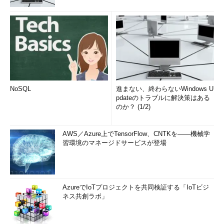
NoSQL
進まない、終わらないWindows U
pdateのトラブルに解決策はある
のか？ (1/2)
AWS／Azure上でTensorFlow、CNTKを――機械学
習環境のマネージドサービスが登場
AzureでIoTプロジェクトを共同検証する「IoTビジ
ネス共創ラボ」