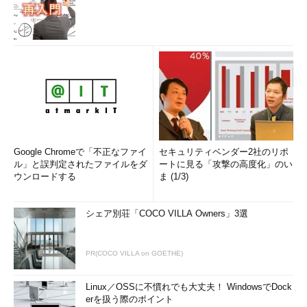
Google Chromeで「不正なファイ
セキュリティベンダー2社のリポ
ル」と誤判定されたファイルをダ
ートに見る「攻撃の高度化」のい
ウンロードする
ま (1/3)
シェア別荘「COCO VILLA Owners」3選
PR(COCO VILLA on GOETHE)
Linux／OSSに不慣れでも大丈夫！ WindowsでDock
erを扱う際のポイント