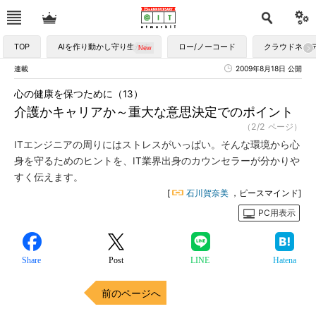
TOP
AIを作り動かし守り生かす
ロー/ノーコード
クラウドネイ
連載
2009年8月18日 公開
心の健康を保つために（13）
介護かキャリアか～重大な意思決定でのポイント
（2/2 ページ）
ITエンジニアの周りにはストレスがいっぱい。そんな環境から心
身を守るためのヒントを、IT業界出身のカウンセラーが分かりや
すく伝えます。
[
石川賀奈美
，ピースマインド]
PC用表示
Share
Post
LINE
Hatena
前のページへ