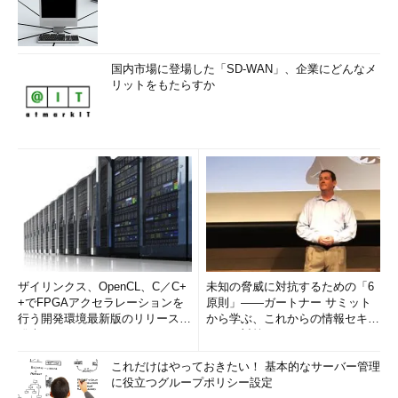
国内市場に登場した「SD-WAN」、企業にどんなメ
リットをもたらすか
ザイリンクス、OpenCL、C／C+
未知の脅威に対抗するための「6
+でFPGAアクセラレーションを
原則」――ガートナー サミット
行う開発環境最新版のリリースを
から学ぶ、これからの情報セキュ
発表
リティ対策
これだけはやっておきたい！ 基本的なサーバー管理
に役立つグループポリシー設定