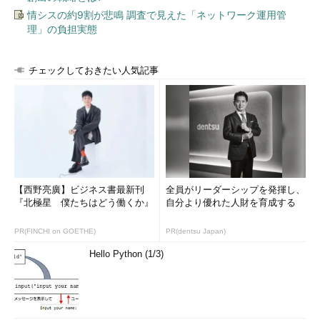
情シスの約9割が悲鳴 調査で見えた「ネットワーク運用管
理」の負担実態
チェックしておきたい人気記事
【西野亮廣】ビジネス書最新刊
全員がリーダーシップを発揮し、
『北極星 僕たちはどう働くか』
自分より優れた人財を育成する
PR(FINCHI on GOETHE)
PR(dentsu Japan)
Hello Python (1/3)