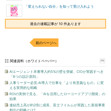
「変えられない自分」を知って受け入れよう
過去の連載記事が 10 件あります
前のページへ
関連資料（ホワイトペーパー）
PR
AIエージェント本番導入約5%の壁を突破、CIOが実践すべき
「8つの設計原則」
人事リーダー必見:AI導入で仕事を「より有意義なもの」に変
える実用的な戦略
ROIの実例で見る、「AIを活用したローコードアプリ開発」の
効果
連結売上高が約2倍に成長、富士フイルムが実践した新規事業
創出の戦略とは?