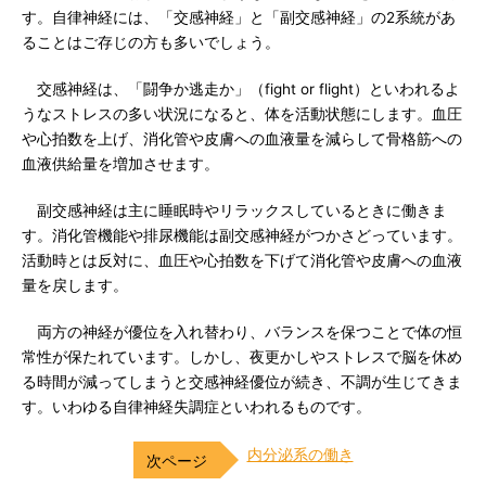
す。自律神経には、「交感神経」と「副交感神経」の2系統があ
ることはご存じの方も多いでしょう。
交感神経は、「闘争か逃走か」（fight or flight）といわれるよ
うなストレスの多い状況になると、体を活動状態にします。血圧
や心拍数を上げ、消化管や皮膚への血液量を減らして骨格筋への
血液供給量を増加させます。
副交感神経は主に睡眠時やリラックスしているときに働きま
す。消化管機能や排尿機能は副交感神経がつかさどっています。
活動時とは反対に、血圧や心拍数を下げて消化管や皮膚への血液
量を戻します。
両方の神経が優位を入れ替わり、バランスを保つことで体の恒
常性が保たれています。しかし、夜更かしやストレスで脳を休め
る時間が減ってしまうと交感神経優位が続き、不調が生じてきま
す。いわゆる自律神経失調症といわれるものです。
内分泌系の働き