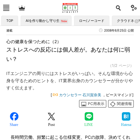
TOP
AIを作り動かし守り生かす
ロー/ノーコード
クラウドネイ
連載
2008年6月25日 公開
心の健康を保つために（2）
ストレスへの反応には個人差が。あなたは何に弱
い？
（1/2 ページ）
ITエンジニアの周りにはストレスがいっぱい。そんな環境から心
身を守るためのヒントを、IT業界出身のカウンセラーが分かりや
すく伝えます。
[
カウンセラー 石川賀奈美
，ピースマインド]
PC用表示
関連情報
Share
Post
LINE
Hatena
長時間労働、頻繁に起こる仕様変更、PCの故障、決めてくれ