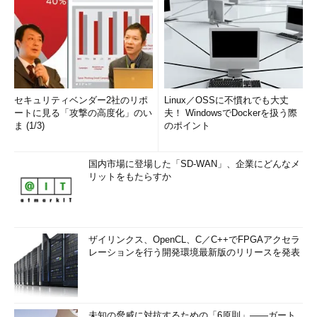
セキュリティベンダー2社のリポ
Linux／OSSに不慣れでも大丈
ートに見る「攻撃の高度化」のい
夫！ WindowsでDockerを扱う際
ま (1/3)
のポイント
国内市場に登場した「SD-WAN」、企業にどんなメ
リットをもたらすか
ザイリンクス、OpenCL、C／C++でFPGAアクセラ
レーションを行う開発環境最新版のリリースを発表
未知の脅威に対抗するための「6原則」――ガート