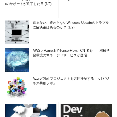
rのサポートが終了した日 (1/2)
進まない、終わらないWindows Updateのトラブル
に解決策はあるのか？ (1/2)
AWS／Azure上でTensorFlow、CNTKを――機械学
習環境のマネージドサービスが登場
AzureでIoTプロジェクトを共同検証する「IoTビジ
ネス共創ラボ」