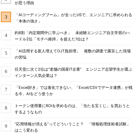
が思う理由
「AIコーディングブーム」が去ったUSで、エンジニアに求められる
「本体の強さ」
約8割「内定期間中に学ぶべき」 未経験エンジニア自主学習のハ
ードル2位「モチベ維持」を超えた1位は？
「AI活用する新人増えてOJT負担増」 複数の調査で露呈した現場
の苦悩
任天堂に次ぐ2位は“老舗の国産IT企業” エンジニア志望学生が選ぶ
インターン人気企業は？
「Excel好き」では進化できない、「Excel/CSVでデータ連携」が残
る今、AIをどう使うか
トークン使用量にROIを求めるのは、「当たる宝くじ」を買おうと
するようなもの
“応用情報が消える”ってどういうこと？ 「情報処理技術者試験」
はこう変わる