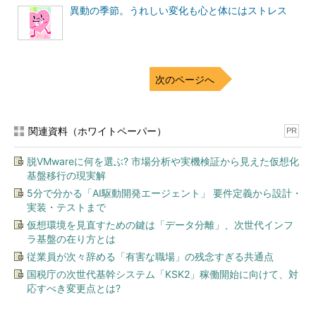
異動の季節。うれしい変化も心と体にはストレス
次のページへ
関連資料（ホワイトペーパー）
PR
脱VMwareに何を選ぶ? 市場分析や実機検証から見えた仮想化
基盤移行の現実解
5分で分かる「AI駆動開発エージェント」 要件定義から設計・
実装・テストまで
仮想環境を見直すための鍵は「データ分離」、次世代インフ
ラ基盤の在り方とは
従業員が次々辞める「有害な職場」の残念すぎる共通点
国税庁の次世代基幹システム「KSK2」稼働開始に向けて、対
応すべき変更点とは?