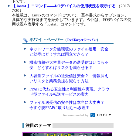
ドです。
【 iostat 】コマンド――I/Oデバイスの使用状況を表示する
（2017/
7/20）
本連載は、Linuxのコマンドについて、基本書式からオプション、
具体的な実行例までを紹介していきます。今回は、I/Oデバイスの使
用状況を表示する「iostat」コマンドです。
ホワイトペーパー
（
TechTargetジャパン
）
ネットワーク分離環境のファイル運用 安全
と効率はどうすれば両立できる？
機密情報や大容量データの送受信はいつも不
安 どうすればリスクを減らせる？
大容量ファイルの送受信は安全？ 情報漏え
いリスクと業務負担を減らす方法
PPAPに代わる安全性と利便性を実現、クラウ
ド型ファイル転送サービスの実力
ファイル送受信の安全性は本当に大丈夫？
今すぐ脱PPAPに取り組むべき理由
Recommended by
注目のテーマ