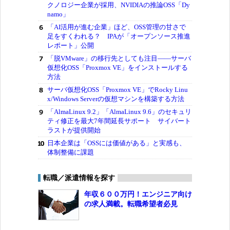
クノロジー企業が採用、NVIDIAの推論OSS「Dy
namo」
「AI活用が進む企業」ほど、OSS管理の甘さで
足をすくわれる？ IPAが「オープンソース推進
レポート」公開
「脱VMware」の移行先としても注目――サーバ
仮想化OSS「Proxmox VE」をインストールする
方法
サーバ仮想化OSS「Proxmox VE」でRocky Linu
x/Windows Serverの仮想マシンを構築する方法
「AlmaLinux 9.2」「AlmaLinux 9.6」のセキュリ
ティ修正を最大7年間延長サポート サイバート
ラストが提供開始
日本企業は「OSSには価値がある」と実感も、
体制整備に課題
転職／派遣情報を探す
年収６００万円！エンジニア向け
の求人満載。転職希望者必見