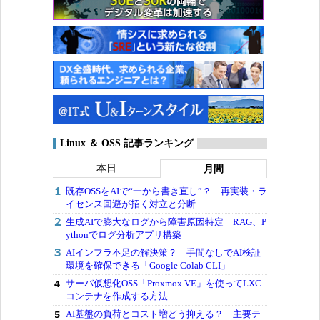
Linux ＆ OSS 記事ランキング
本日
月間
既存OSSをAIで“一から書き直し”？ 再実装・ラ
イセンス回避が招く対立と分断
生成AIで膨大なログから障害原因特定 RAG、P
ythonでログ分析アプリ構築
AIインフラ不足の解決策？ 手間なしでAI検証
環境を確保できる「Google Colab CLI」
サーバ仮想化OSS「Proxmox VE」を使ってLXC
コンテナを作成する方法
AI基盤の負荷とコスト増どう抑える？ 主要テ