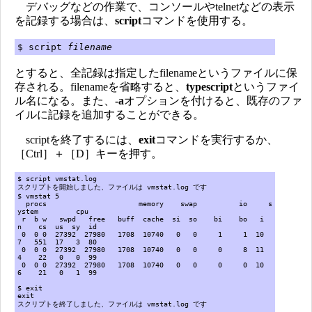
デバッグなどの作業で、コンソールやtelnetなどの表示
を記録する場合は、
script
コマンドを使用する。
$ script
filename
とすると、全記録は指定したfilenameというファイルに保
存される。filenameを省略すると、
typescript
というファイ
ル名になる。また、
-a
オプションを付けると、既存のファ
イルに記録を追加することができる。
scriptを終了するには、
exit
コマンドを実行するか、
［Ctrl］＋［D］キーを押す。
$ script vmstat.log
スクリプトを開始しました、ファイルは vmstat.log です
$ vmstat 5
procs memory swap io s
ystem cpu
r b w swpd free buff cache si so bi bo i
n cs us sy id
0 0 0 27392 27980 1708 10740 0 0 1 1 10
7 551 17 3 80
0 0 0 27392 27980 1708 10740 0 0 0 8 11
4 22 0 0 99
0 0 0 27392 27980 1708 10740 0 0 0 0 10
6 21 0 1 99
$ exit
exit
スクリプトを終了しました、ファイルは vmstat.log です