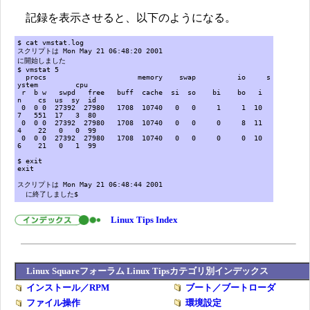
記録を表示させると、以下のようになる。
$ cat vmstat.log
スクリプトは Mon May 21 06:48:20 2001
に開始しました
$ vmstat 5
procs memory swap io s
ystem cpu
r b w swpd free buff cache si so bi bo i
n cs us sy id
0 0 0 27392 27980 1708 10740 0 0 1 1 10
7 551 17 3 80
0 0 0 27392 27980 1708 10740 0 0 0 8 11
4 22 0 0 99
0 0 0 27392 27980 1708 10740 0 0 0 0 10
6 21 0 1 99
$ exit
exit
スクリプトは Mon May 21 06:48:44 2001
に終了しました$
Linux Tips Index
Linux Squareフォーラム Linux Tipsカテゴリ別インデックス
インストール／RPM
ブート／ブートローダ
ファイル操作
環境設定