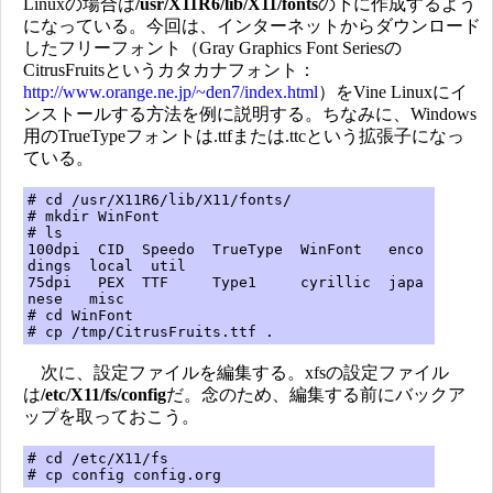
Linuxの場合は
/usr/X11R6/lib/X11/fonts
の下に作成するよう
になっている。今回は、インターネットからダウンロード
したフリーフォント（Gray Graphics Font Seriesの
CitrusFruitsというカタカナフォント：
http://www.orange.ne.jp/~den7/index.html
）をVine Linuxにイ
ンストールする方法を例に説明する。ちなみに、Windows
用のTrueTypeフォントは.ttfまたは.ttcという拡張子になっ
ている。
# cd /usr/X11R6/lib/X11/fonts/
# mkdir WinFont
# ls
100dpi CID Speedo TrueType WinFont enco
dings local util
75dpi PEX TTF Type1 cyrillic japa
nese misc
# cd WinFont
# cp /tmp/CitrusFruits.ttf .
次に、設定ファイルを編集する。xfsの設定ファイル
は
/etc/X11/fs/config
だ。念のため、編集する前にバックア
ップを取っておこう。
# cd /etc/X11/fs
# cp config config.org