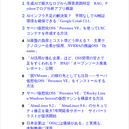
生成AIで膨大なログから障害原因特定 RAG、P
ythonでログ分析アプリ構築
AIインフラ不足の解決策？ 手間なしでAI検証
環境を確保できる「Google Colab CLI」
サーバ仮想化OSS「Proxmox VE」を使ってLXC
コンテナを作成する方法
AI基盤の負荷とコスト増どう抑える？ 主要テ
クノロジー企業が採用、NVIDIAの推論OSS「Dy
namo」
「AI活用が進む企業」ほど、OSS管理の甘さで
足をすくわれる？ IPAが「オープンソース推進
レポート」公開
「脱VMware」の移行先としても注目――サーバ
仮想化OSS「Proxmox VE」をインストールする
方法
サーバ仮想化OSS「Proxmox VE」でRocky Linu
x/Windows Serverの仮想マシンを構築する方法
「AlmaLinux 9.2」「AlmaLinux 9.6」のセキュリ
ティ修正を最大7年間延長サポート サイバート
ラストが提供開始
日本企業は「OSSには価値がある」と実感も、
体制整備に課題