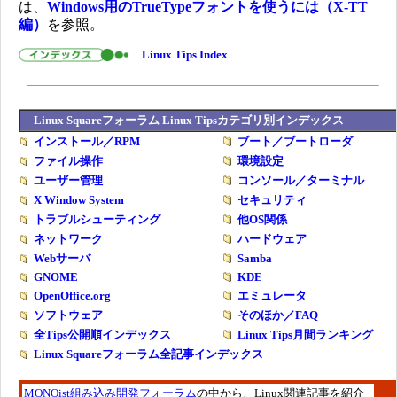
は、
Windows用のTrueTypeフォントを使うには（X-TT
編）
を参照。
Linux Tips Index
Linux Squareフォーラム Linux Tipsカテゴリ別インデックス
インストール／RPM
ブート／ブートローダ
ファイル操作
環境設定
ユーザー管理
コンソール／ターミナル
X Window System
セキュリティ
トラブルシューティング
他OS関係
ネットワーク
ハードウェア
Webサーバ
Samba
GNOME
KDE
OpenOffice.org
エミュレータ
ソフトウェア
そのほか／FAQ
全Tips公開順インデックス
Linux Tips月間ランキング
Linux Squareフォーラム全記事インデックス
MONOist組み込み開発フォーラム
の中から、Linux関連記事を紹介