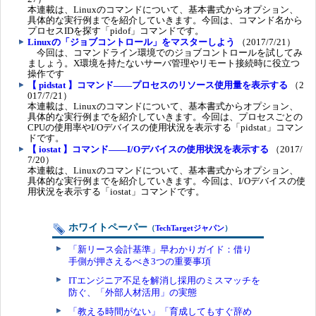
本連載は、Linuxのコマンドについて、基本書式からオプション、
具体的な実行例までを紹介していきます。今回は、コマンド名から
プロセスIDを探す「pidof」コマンドです。
Linuxの「ジョブコントロール」をマスターしよう
（2017/7/21）
今回は、コマンドライン環境でのジョブコントロールを試してみ
ましょう。X環境を持たないサーバ管理やリモート接続時に役立つ
操作です
【 pidstat 】コマンド――プロセスのリソース使用量を表示する
（2
017/7/21）
本連載は、Linuxのコマンドについて、基本書式からオプション、
具体的な実行例までを紹介していきます。今回は、プロセスごとの
CPUの使用率やI/Oデバイスの使用状況を表示する「pidstat」コマン
ドです。
【 iostat 】コマンド――I/Oデバイスの使用状況を表示する
（2017/
7/20）
本連載は、Linuxのコマンドについて、基本書式からオプション、
具体的な実行例までを紹介していきます。今回は、I/Oデバイスの使
用状況を表示する「iostat」コマンドです。
ホワイトペーパー
（
TechTargetジャパン
）
「新リース会計基準」早わかりガイド：借り
手側が押さえるべき3つの重要事項
ITエンジニア不足を解消し採用のミスマッチを
防ぐ、「外部人材活用」の実態
「教える時間がない」「育成してもすぐ辞め