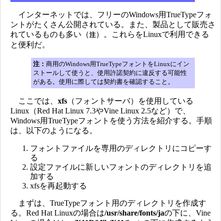
インターネットでは、フリーのWindows用TrueTypeフォ
ントがたくさん公開されている。また、製品として販売さ
れているものも多い（
）。これらをLinuxで利用できる
注
と便利だ。
注：
商用のWindows用TrueTypeフォントをLinuxにイン
ストールして使うと、使用許諾契約に違反する可能性
がある。使用に際しては契約書を確認すること。
ここでは、
xfs
（フォントサーバ）を使用している
Linux（Red Hat Linux 7.3やVine Linux 2.5など）で、
Windows用TrueTypeフォントを使う方法を紹介する。手順
は、以下のようになる。
フォントファイルを専用のディレクトリにコピーす
る
設定ファイルに新しいフォントのディレクトリを追
加する
xfsを再起動する
まずは、TrueTypeフォント用のディレクトリを作成す
る。Red Hat Linuxの場合は
/usr/share/fonts/ja
の下に、Vine