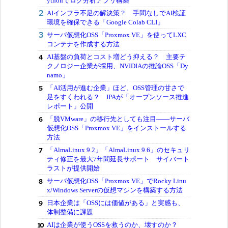
ythonでログ分析アプリ構築
AIインフラ不足の解決策？ 手間なしでAI検証
環境を確保できる「Google Colab CLI」
サーバ仮想化OSS「Proxmox VE」を使ってLXC
コンテナを作成する方法
AI基盤の負荷とコスト増どう抑える？ 主要テ
クノロジー企業が採用、NVIDIAの推論OSS「Dy
namo」
「AI活用が進む企業」ほど、OSS管理の甘さで
足をすくわれる？ IPAが「オープンソース推進
レポート」公開
「脱VMware」の移行先としても注目――サーバ
仮想化OSS「Proxmox VE」をインストールする
方法
「AlmaLinux 9.2」「AlmaLinux 9.6」のセキュリ
ティ修正を最大7年間延長サポート サイバート
ラストが提供開始
サーバ仮想化OSS「Proxmox VE」でRocky Linu
x/Windows Serverの仮想マシンを構築する方法
日本企業は「OSSには価値がある」と実感も、
体制整備に課題
AIは企業が使うOSSを救うのか、壊すのか？