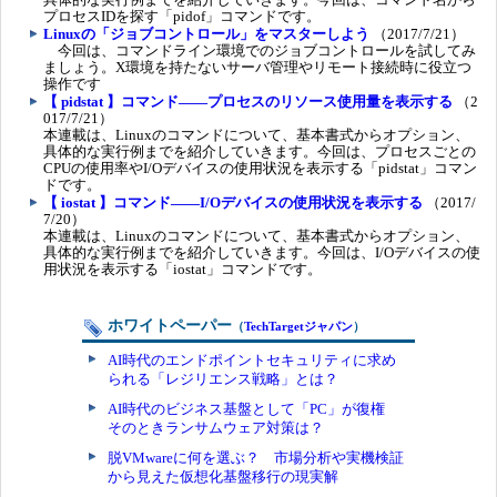
プロセスIDを探す「pidof」コマンドです。
Linuxの「ジョブコントロール」をマスターしよう
（2017/7/21）
今回は、コマンドライン環境でのジョブコントロールを試してみ
ましょう。X環境を持たないサーバ管理やリモート接続時に役立つ
操作です
【 pidstat 】コマンド――プロセスのリソース使用量を表示する
（2
017/7/21）
本連載は、Linuxのコマンドについて、基本書式からオプション、
具体的な実行例までを紹介していきます。今回は、プロセスごとの
CPUの使用率やI/Oデバイスの使用状況を表示する「pidstat」コマン
ドです。
【 iostat 】コマンド――I/Oデバイスの使用状況を表示する
（2017/
7/20）
本連載は、Linuxのコマンドについて、基本書式からオプション、
具体的な実行例までを紹介していきます。今回は、I/Oデバイスの使
用状況を表示する「iostat」コマンドです。
ホワイトペーパー
（
TechTargetジャパン
）
AI時代のエンドポイントセキュリティに求め
られる「レジリエンス戦略」とは？
AI時代のビジネス基盤として「PC」が復権
そのときランサムウェア対策は？
脱VMwareに何を選ぶ？ 市場分析や実機検証
から見えた仮想化基盤移行の現実解