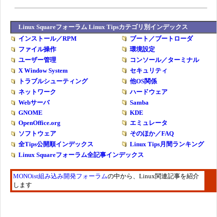
Linux Squareフォーラム Linux Tipsカテゴリ別インデックス
インストール／RPM
ブート／ブートローダ
ファイル操作
環境設定
ユーザー管理
コンソール／ターミナル
X Window System
セキュリティ
トラブルシューティング
他OS関係
ネットワーク
ハードウェア
Webサーバ
Samba
GNOME
KDE
OpenOffice.org
エミュレータ
ソフトウェア
そのほか／FAQ
全Tips公開順インデックス
Linux Tips月間ランキング
Linux Squareフォーラム全記事インデックス
MONOist組み込み開発フォーラム
の中から、Linux関連記事を紹介
します