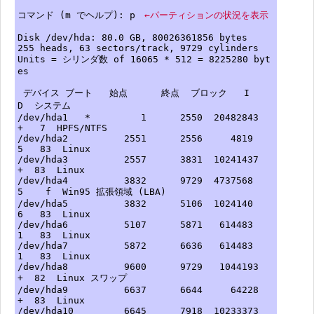
コマンド (m でヘルプ): p
←パーティションの状況を表示
Disk /dev/hda: 80.0 GB, 80026361856 bytes
255 heads, 63 sectors/track, 9729 cylinders
Units = シリンダ数 of 16065 * 512 = 8225280 byt
es
デバイス ブート 始点 終点 ブロック I
D システム
/dev/hda1 * 1 2550 20482843
+ 7 HPFS/NTFS
/dev/hda2 2551 2556 4819
5 83 Linux
/dev/hda3 2557 3831 10241437
+ 83 Linux
/dev/hda4 3832 9729 4737568
5 f Win95 拡張領域 (LBA)
/dev/hda5 3832 5106 1024140
6 83 Linux
/dev/hda6 5107 5871 614483
1 83 Linux
/dev/hda7 5872 6636 614483
1 83 Linux
/dev/hda8 9600 9729 1044193
+ 82 Linux スワップ
/dev/hda9 6637 6644 64228
+ 83 Linux
/dev/hda10 6645 7918 10233373