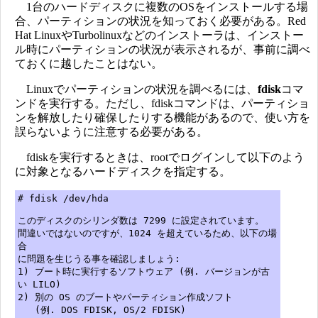
1台のハードディスクに複数のOSをインストールする場
合、パーティションの状況を知っておく必要がある。Red
Hat LinuxやTurbolinuxなどのインストーラは、インストー
ル時にパーティションの状況が表示されるが、事前に調べ
ておくに越したことはない。
Linuxでパーティションの状況を調べるには、
fdisk
コマ
ンドを実行する。ただし、fdiskコマンドは、パーティショ
ンを解放したり確保したりする機能があるので、使い方を
誤らないように注意する必要がある。
fdiskを実行するときは、rootでログインして以下のよう
に対象となるハードディスクを指定する。
# fdisk /dev/hda
このディスクのシリンダ数は 7299 に設定されています。
間違いではないのですが、1024 を超えているため、以下の場
合
に問題を生じうる事を確認しましょう:
1) ブート時に実行するソフトウェア (例. バージョンが古
い LILO)
2) 別の OS のブートやパーティション作成ソフト
(例. DOS FDISK, OS/2 FDISK)