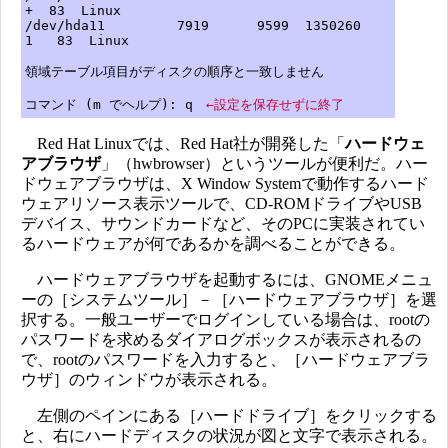
+ 83 Linux
/dev/hda11 7919 9599 1350260
1 83 Linux
領域テーブル項目がディスクの順序と一致しません
コマンド (m でヘルプ): q
←設定を保存せずに終了
Red Hat Linuxでは、Red Hat社が開発した「
ハードウェ
アブラウザ
」（hwbrowser）というツールが便利だ。ハー
ドウェアブラウザは、X Window Systemで動作するハード
ウェアリソース表示ツールで、CD-ROMドライブやUSB
デバイス、サウンドカードなど、そのPCに実装されてい
るハードウェアが何であるかを調べることができる。
ハードウェアブラウザを起動するには、GNOMEメニュ
ーの［システムツール］－［ハードウェアブラウザ］を選
択する。一般ユーザーでログインしている場合は、rootの
パスワードを求めるダイアログボックスが表示されるの
で、rootのパスワードを入力すると、［ハードウェアブラ
ウザ］のウィンドウが表示される。
左側のペインにある［ハードドライブ］をクリックする
と、右にハードディスクの状況が図と文字で表示される。