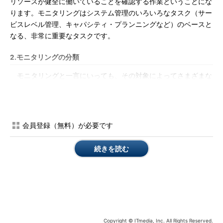
リソースが健全に働いていることを確認する作業ということにな
ります。モニタリングはシステム管理のいろいろなタスク（サー
ビスレベル管理、キャパシティ・プランニングなど）のベースと
なる、非常に重要なタスクです。
2.モニタリングの分類
モニタリングと一言にいっても、その対象によってさまざまな
タイプのモニタリングが考えられます。ITリソース全体に対し
て、漏れのないモニタリングの設計を行うためには、監視項目を
カテゴリに分けて整理することが有効です。カテゴリ分けにはい
ろいろなやり方がありますが、ここでは出発点として下記のよう
会員登録（無料）が必要です
な分け方を用います。
続きを読む
監視のカテゴリ
チェック内容
稼働
ネットワーク／サービスの応答有無をチェック
障害
ハードウェア・エラー、ソフトウェア・エラーをチェック
性能
ネットワークのパフォーマンスの問題をチェック
セキュリティ
ネットワークセキュリティに関するアラートをチェック
Copyright © ITmedia, Inc. All Rights Reserved.