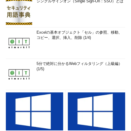
シングルサインオン（Single Sign-On：SSO）とは
チェックし、機器の正常な稼働を監視します。一般的なネットワ
ーク機器の障害監視には、SNMPとsyslogが広く用いられていま
す。
1.SNMP TRAPの活用
Excelの基本オブジェクト「セル」の参照、移動、
コピー、選択、挿入、削除 (1/4)
5分で絶対に分かるWebフィルタリング（上級編）
(1/5)
図2 SNMP TRAPによる障害監視
SNMPはネットワーク管理のために規定されたプロトコルです
（参考文献：
RFC1157 A Simple Network Management
Protocol（SNMP）
）。SNMPの管理情報をやりとりする方法に
は、大別してMIB取得とTRAP受信という2つがあります。障害監
視には即時性が求められるため、非同期な特性を持つSNMP
TRAP受信の方が機能的にマッチします。昨今の企業向けネット
ワーク機器の多くはSNMPに対応しており、障害情報をSNMP
TRAPとしてSNMPマネージャ機能を持つ監視サーバへ通知でき