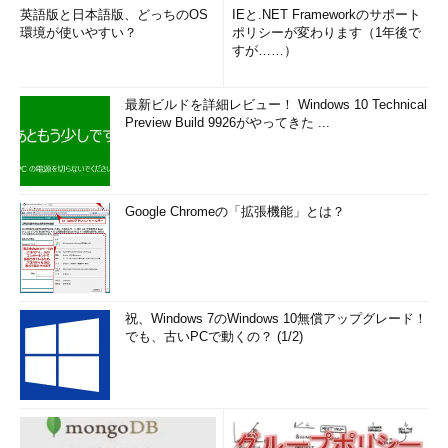
ます。
英語版と日本語版、どっちのOS
IEと.NET Frameworkのサポート
環境が使いやすい？
ポリシーが変わります（1年後で
すが……）
2. syslogの活用
最新ビルドを詳細レビュー！ Windows 10 Technical
Preview Build 9926がやってきた ...
Google Chromeの「拡張機能」とは？
図3 syslogによる障害監視
syslogはUNIX BSDで実装されたログ機能です（参考文献：
RFC3164 syslog Protocol
）。OSやアプリケーションのログを、
ローカルのログファイルやネットワークを隔てた別のsyslogサー
祝、Windows 7のWindows 10無償アップグレード！
バへ記録します。昨今の企業向けネットワーク機器には、重要な
でも、古いPCで動くの？ (1/2)
障害情報をsyslogサーバへ転送できるように設計されているもの
があります。
syslogを用いた一般的な監視方法は、ネットワーク機器から
syslogサーバ上に出力されたログファイルを定期的にパターンマ