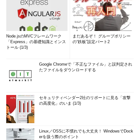
ッチングして、重要なログイベントだけを管理者へ通知するとい
う方法です。ログファイルは、問題発生時に資料としても利用で
きます。
3.障害監視の考慮点
Node.jsのMVCフレームワーク
まだあるぞ！ グループポリシー
「Express」の基礎知識とインス
の“鉄板”設定パート2
SNMP、syslogともに、機器がサポートするイベントの種類が
トール (1/3)
複数あります。監視するイベントの種類と対応方法を予め明確に
しておくべきです。参考情報としては、MIBファイルの記述、
Google Chromeで「不正なファイル」と誤判定され
syslogについては機器固有のメッセージガイドなどが挙げられま
たファイルをダウンロードする
す。
稼働監視と同じように、syslogやSNMPによるイベント転送が
大量に発生すると、トラフィック量の観点で問題です。重要度に
セキュリティベンダー2社のリポートに見る「攻撃
応じてイベント送信の可否を設定できるネットワーク機器もあり
の高度化」のいま (1/3)
ますので、そのようなフィルタリング機能を利用して通知すべき
イベントを絞り込んでおくべきです。
性能監視：ネットワークのパフォーマンスの問題をチェック
Linux／OSSに不慣れでも大丈夫！ WindowsでDock
erを扱う際のポイント