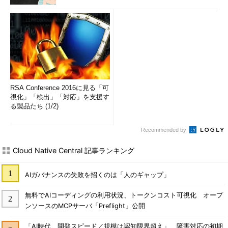
図6 セキュリティアラートの収集
1.侵入検知システム（IDS）による監視
IDSはコンピュータやネットワークへの侵入行為を監視して、
それを管理者へ通知します。IDSは監視を行う場所により、ネッ
トワーク型とホスト型の2つに大別することができます。ネット
ワーク型IDSはLANアナライザに似た技術を用い、ネットワーク
RSA Conference 2016に見る「可
上を流れるパケットから侵入行為を見つけ出します。ホスト型
視化」「検出」「対応」を支援す
る製品たち (1/2)
IDSは、ホスト上のログやネットワークインターフェイスで侵入
行為を発見します。IDSは専用のコンソールやSNMPマネージャ
などへ異常を通知しますので、通知部分は障害監視と同様の仕組
Recommended by
みで対応することができます。
Cloud Native Central 記事ランキング
2. Firewallのログ監視
AIガバナンスの失敗を招くのは「人のギャップ」
Firewallのログには、禁じられたポートへのアクセス違反など
のセキュリティアラートが記録されます。アクセス違反を大量に
無料でAIコーディングの利用状況、トークンコスト可視化 オープ
ンソースのMCPサーバ「Preflight」公開
生成しているIPアドレスがあれば、異常な機器として対処を検討
すべきです。多くのFirewallは専用のログファイルやsyslogサー
「AI時代、開発スピード／規模は認知限界超え」 障害対応の初期