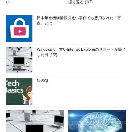
い
振り返る (1/2)
3.性能監視の考慮点
日本年金機構情報漏えい事件でも悪用された「盲
ネットワーク機器の性能監視を行う際に難しいのは、閾（しき
点」とは
い）値の決定方法とそれへの対処方法を検討することです。CPU
やメモリなどの指標に関しては、ベンダから閾値がガイドされて
いることがあります。Ciscoであればベストプラクティスとして
以下の書籍に閾値の例が紹介されています。
Windows 8、古いInternet Explorerのサポートが終了
した日 (1/2)
参考書籍：
Performance and Fault Management
（Cisco
Press Core Series）
NoSQL
一方、回線使用率、エラー率などのネットワークそのものに関
する項目については、環境依存の部分が大きいので、一概に閾値
を決められません。1つのアプローチとして、運用を通じて定常
値を把握し、チェックすべき閾値を決定するという考え方があり
ます。
セキュリティ監視：ネットワークセキュリティに関するアラ
ートをチェック