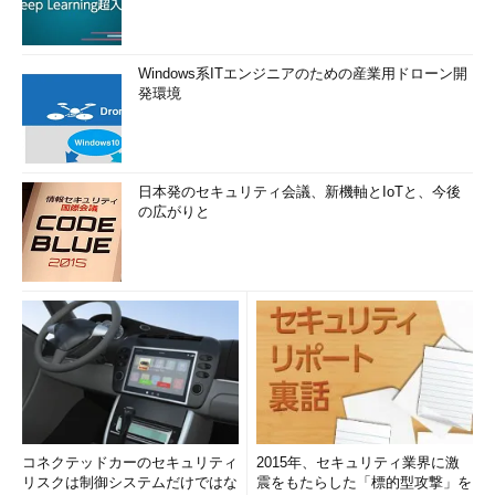
2.応答時間について
昨今ではアプリケーションの利用者がインターネットへも広が
り、利用者の満足度がビジネスへ影響を与えることも多くなって
Windows系ITエンジニアのための産業用ドローン開
発環境
います。このような状況において、性能項目として、利用者の視
点から見た応答時間の重要性が増しています。一方、応答時間を
MIBで提供しているデバイスは少ないため、この課題に対して
SNMP／MIBによるアプローチには限界があります。解決策とし
日本発のセキュリティ会議、新機軸とIoTと、今後
て、システム管理ツールの各ベンダは製品機能として、それぞれ
の広がりと
工夫を凝らした応答時間の監視方法を提供しています。このう
ち、ネットワークレベルにおける応答時間の監視方法としては、
サービス稼働監視と同様の手法で、ICMPやアプリケーションの
レベルで応答時間監視を行うことができます。
コネクテッドカーのセキュリティ
2015年、セキュリティ業界に激
リスクは制御システムだけではな
震をもたらした「標的型攻撃」を
図5 性能監視と応答時間監視の概念