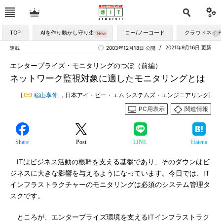
TOP
AIを作り動かし守り生かす
ロー/ノーコード
クラウドネイ
2021年9月16日 更新
連載
2003年12月18日 公開
エンタープライズ・モニタリングのつぼ（前編）
ネットワーク監視対象に適したモニタリングとは
[
稲山享伸
，日本アイ・ビー・エム システムズ・エンジニアリング]
PC用表示
関連情報
Share
Post
LINE
Hatena
ITはビジネス活動の根幹を支える基盤であり、そのダウンはビ
ジネスに大きな影響を与えるようになっています。今日では、IT
インフラストラクチャーのモニタリングは必須のシステム管理タ
スクです。
ところが、エンタープライズ環境を支えるITインフラストラク