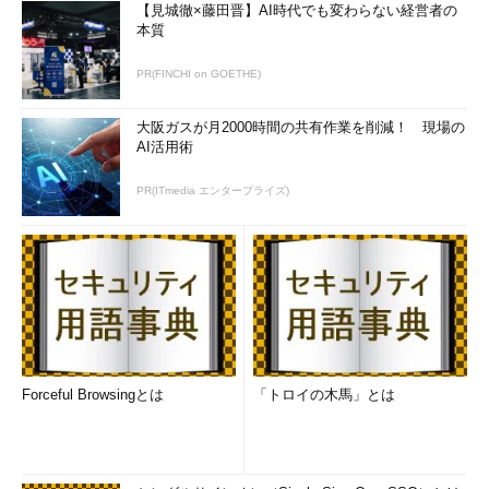
【見城徹×藤田晋】AI時代でも変わらない経営者の
3.稼働監視の考慮点
本質
稼働監視をする際には、リトライやタイムアウトのチューニン
PR(FINCHI on GOETHE)
グを正しく実施しておくべきです。無視できる瞬断や監視パケッ
トロスなどで頻繁にエラーを通知して、おおかみ少年になっては
大阪ガスが月2000時間の共有作業を削減！ 現場の
いけません。
AI活用術
計画停止への対応も考慮すべきです。システムの計画停止中に
PR(ITmedia エンタープライズ)
は稼働監視を停止して、無用なエラーが生じないような考慮が求
められます。
監視間隔の考慮も重要です。監視を頻繁に行うとトラフィック
量が増えて業務利用へ影響を与えることも考えられます。監視の
きめ細かさと負荷のトレードオフがあることを念頭に置き、最適
な監視間隔を決定します。
Forceful Browsingとは
「トロイの木馬」とは
障害監視：ハードウェア・エラー、ソフトウェア・エラーを
チェック
障害監視はハードウェアやソフトウェアのエラー・ログなどを