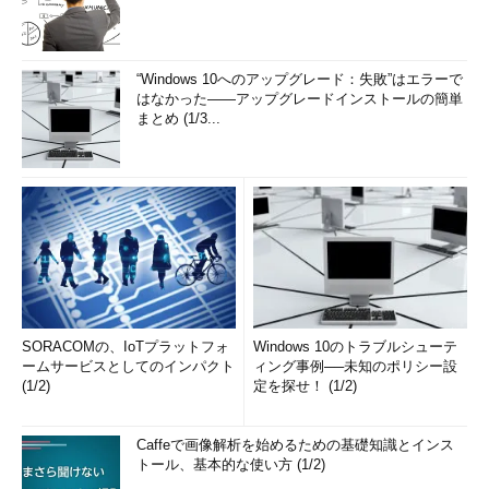
MIBによるネットワーク機器の監視項目には、回線利用率／エ
ラー数／CPU／バッファなどさまざまなものがあります。監視対
象の機器によってサポートされるMIBが異なるため、性能監視の
“Windows 10へのアップグレード：失敗”はエラーで
設計の際には機器がサポートするMIB情報を調査する必要があり
はなかった――アップグレードインストールの簡単
ます。例として、筆者がCiscoルーターを監視する際にひな型と
まとめ (1/3...
する監視項目一覧を挙げます。
項目
単
MIB
備考
位
CPU使用率
％
avgBusy5
過去5分の平均使用率
空きメモリ
byte
freeMem
瞬間値
回線使用率
%
受信 ifInOctets * 800 /
監視間隔の平均値
ifSpeed
全二重の回線では受信と送信を分
SORACOMの、IoTプラットフォ
Windows 10のトラブルシューテ
送信 ifOutOctets * 800
けて監視する
ームサービスとしてのインパクト
ィング事例──未知のポリシー設
/ ifSpeed
(1/2)
定を探せ！ (1/2)
エラーパケ
数
受信 ifInErrors
全二重の回線では受信と送信を分
ット数
送信 ifOutErrors
けて監視する
Caffeで画像解析を始めるための基礎知識とインス
表3 監視項目一覧の例
トール、基本的な使い方 (1/2)