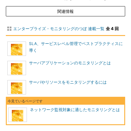
表1 モニタリングのカテゴリと対応するチェック内容
関連情報
なお、今回モニタリングの対象とするネットワーク機器とは、
ネットワーク・インフラを構成する要素であるルーター、スイッ
エンタープライズ・モニタリングのつぼ 連載一覧
全 4 回
チ、ファイアウォール、負荷分散装置などとします。 これらの
機器には監視専用のエージェントプログラムを追加導入すること
が困難なので、ネットワーク機器に標準的に実装されている技術
SLA、サービスレベル管理でベストプラクティスに
を利用してモニタリングすることが必要です。
導く
以降、このカテゴリごとにネットワーク監視技術を解説してい
サーバアプリケーションのモニタリングとは
きます。
稼働監視：ネットワーク／サービスの応答有無をチェック
サーバやリソースをモニタリングするには
稼働監視はネットワークやサービスの応答性のチェックを行
い、ネットワークが正常に稼働しているかどうかを監視します。
稼働監視は比較的容易な仕組みによって実装できるので、初歩的
ネットワーク監視対象に適したモニタリングとは
な監視タスクとして利用されています。