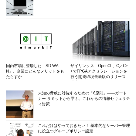
性能監視はネットワークのパフォーマンスの問題を継続的にチ
ェックします。ネットワークの性能がサービスレベルとして管理
されることも多くなってきています。サービスレベルの順守状況
を把握するという観点からも、性能監視は非常に重要なタスクと
なります。
1.MIBによる性能監視
国内市場に登場した「SD-WA
ザイリンクス、OpenCL、C／C+
N」、企業にどんなメリットをも
+でFPGAアクセラレーションを
たらすか
行う開発環境最新版のリリースを
発表
未知の脅威に対抗するための「6原則」――ガート
図4 MIBによる障害監視
ナー サミットから学ぶ、これからの情報セキュリテ
ィ対策
ネットワーク機器の性能監視にはSNMPを活用することが一般
的です。性能監視には定期的なカウンタのチェックが必要になる
ため、SNMPのやりとりのうちMIB取得を利用することが一般的
これだけはやっておきたい！ 基本的なサーバー管理
です。
に役立つグループポリシー設定