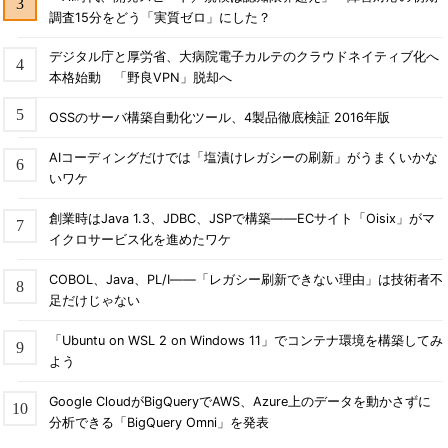
バへログ情報を記録します。ネットワーク機器のログ監視と同様
調査15分をどう「実質ゼロ」にした？
に、syslogを用いてログを収集し、監視を行うことができます。
デジタル庁と厚労省、大病院電子カルテのクラウドネイティブ化へ
3.セキュリティ監視の考慮点
本格始動 「野良VPN」脱却へ
一般的にセキュリティアラートは大量に発生しがちです。例え
OSSのサーバ構築自動化ツール、4製品徹底検証 2016年版
ば、DoS攻撃などのケースでは、アクセス違反のエラーが大量に
発生することが容易に想像できるでしょう。セキュリティアラー
AIコーディングだけでは「塩漬けレガシーの刷新」がうまくいかな
トを監視する際には、大量イベントへの対応を意識しておくこと
いワケ
が必要です。対策として、ログと通知のレベル分けを検討する、
創業時はJava 1.3、JDBC、JSPで構築――ECサイト「Oisix」がマ
フィルタリングを用いて重要なイベントのみに注目する、などが
イクロサービス化を進めたワケ
考えられます。一歩進めて、セキュリティアラートの相関分析を
自動的に行う製品も出始めていますので、それらの利用も一考に
COBOL、Java、PL/I――「レガシー刷新できない理由」は技術者不
価するでしょう。
足だけじゃない
後編はサーバやアプリケーションのモニタリング技術について
「Ubuntu on WSL 2 on Windows 11」でコンテナ環境を構築してみ
解説します。
よう
「次回」へ
Google CloudがBigQueryでAWS、Azure上のデータを動かさずに
分析できる「BigQuery Omni」を発表