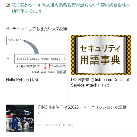
2.サービスの稼働監視
電子契約ツール導入後も業務負荷が減らない? 契約業務全体を
効率化するには
近年ネットワーク上に重要なアプリケーションが稼働するよう
になってきており、定常的なアプリケーションの稼働チェックを
要求されることも多くなっています。HTTPやSMTPなどのアプ
チェックしておきたい人気記事
リケーションのレベルで、サービスの稼働を監視することも必要
です。サービスの稼働監視には、大別して下記の2通りの方法が
あります。昨今の監視ツールにはこのようなサービス稼働監視を
サポートするものが多くなっています。監視要件のレベルに応じ
て、必要なサービス稼働監視の方法を選択します。
方法
内容
Hello Python (1/3)
DDoS攻撃（Distributed Denial of
TCPコネ
該当サービスのTCPポートへコネクション要求を行い応答をチェッ
Service Attack）とは
クション
クする。サービスが停止していればACKが返らないので、異常を判
要求
別できる
トランザ
該当サービスのトランザクションを疑似的に生成して、応答（レス
FINCHI主催「IVS2026」トークセッションが話題
クション
ポンスコード、結果出力など）をチェックする。TCPコネクション
に！
の疑似実
要求に比べて高度なチェックが可能
行
PR(FINCHI on GOETHE)
表2 監視要件と稼働監視方法