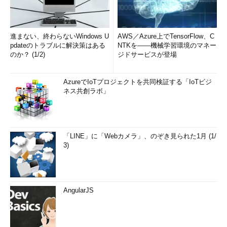
ネットワークを運用するうえで、セキュリティは切り離せない
テーマになっています。セキュリティ監視は、ネットワークの保
進まない、終わらないWindows U
AWS／Azure上でTensorFlow、C
全を目指してセキュリティ違反をリアルタイムに監視します。
pdateのトラブルに解決策はある
NTKを――機械学習環境のマネー
のか？ (1/2)
ジドサービスが登場
セキュリティを守るため、現在のITインフラストラクチャーに
はFirewall、侵入検知システム（IDS）、侵入防御システム
AzureでIoTプロジェクトを共同検証する「IoTビジ
（IPS）、アクセス制御システムなどなど、さまざまなセキュリ
ネス共創ラボ」
ティ管理製品が導入されています。これらのセキュリティ管理製
品が日々生成するセキュリティアラートは企業にとって重要です
ので、適切なモニタリングが必要です。
「LINE」に「Webカメラ」、のぞき見られた1月 (1/
3)
AngularJS