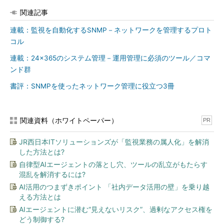
関連記事
連載：監視を自動化するSNMP－ネットワークを管理するプロト
コル
連載：24×365のシステム管理－運用管理に必須のツール／コマ
図1 監視要件によって異なる稼働監視技術
ンド群
稼働監視とひとまとめにしていますが、監視要件によって利用
書評：SNMPを使ったネットワーク管理に役立つ3冊
すべき技術が異なります。ここでは、ネットワークの稼働監視と
サービスの稼働監視に利用できる技術を紹介します。
関連資料（ホワイトペーパー）
PR
1.ネットワークの稼働監視
JR西日本ITソリューションズが「監視業務の属人化」を解消
ネットワークの稼働監視に有用なプロトコルとしてICMPがあ
した方法とは?
ります。ICMPの実装はpingコマンドやtracerouteコマンドで親
自律型AIエージェントの落とし穴、ツールの乱立がもたらす
しまれています。ネットワークの疎通を確認するための最も基本
混乱を解消するには?
的なステップとして、監視においてもICMPを活用することがで
AI活用のつまずきポイント 「社内データ活用の壁」を乗り越
きます。いわゆるネットワーク・ノードとしての生き死には
える方法とは
ICMPによって確認できます。
AIエージェントに潜む“見えないリスク”、過剰なアクセス権を
どう制御する?