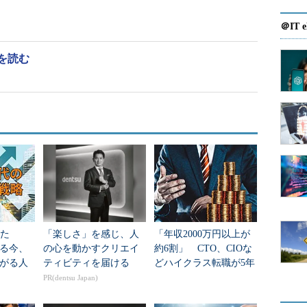
感し、このままでは自分の将来はどうなるのだろう
＠IT e
ため、よくある話ですが、いわゆるオープン系の経
のです。
を読む
オープン系の開発を、ということで転職活動をした
の経験ができる企業はどこもオファーしなかったの
業（基本は汎用系だが、一部オープン系も手掛けて
めは汎用系に希望を出し、オープン系も手掛けさせ
した。
けたのは、ほとんどが汎用系のプロジェクトでし
部門で、プロパーで働いている人たちもほとんどが
です。そんな中で高田さんは、この新しい会社での
えた
「楽しさ」を感じ、人
「年収2000万円以上が
かなければならなかったのです。
る今、
の心を動かすクリエイ
約6割」 CTO、CIOな
がる人
ティビティを届ける
どハイクラス転職が5年
果を出して周囲から評価を得られたとして2、3年
で2.2倍のバブル、求め
PR(dentsu Japan)
すごい競争倍率だ。これは転職するよりも難しいの
られる人材像は
るとともに、転職したこと自体が正しかったのかど