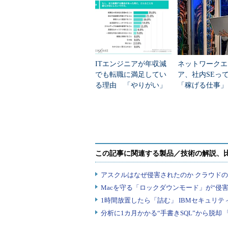
うかを自問自答する毎日です。
2つの事例から分かること
上記の2つのケースを読み、どう思
ITエンジニアが年収減
ネットワークエ
でも転職に満足してい
ア、社内SEっ
は事が運ばなかったわけですが、こ
る理由 「やりがい」
「稼げる仕事」
す。
を抑えた2つの最多は？
職種別の“単価
（1）面接では自分の描いてい
希望する会社に入りたいというこ
え、自分自身の希望をいうことに多
が問題を長期化させる原因となるの
った場合、採用が見送りになること
ということで、双方にとってハッピ
（2）転職を実行するには適切