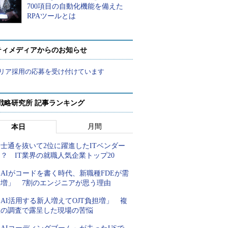
700項目の自動化機能を備えた
RPAツールとは
ティメディアからのお知らせ
リア採用の応募を受け付けています
戦略研究所 記事ランキング
月間
本日
士通を抜いて2位に躍進したITベンダー
？ IT業界の就職人気企業トップ20
AIがコードを書く時代、新職種FDEが需
要増」 7割のエンジニアが思う理由
AI活用する新人増えてOJT負担増」 複
数の調査で露呈した現場の苦悩