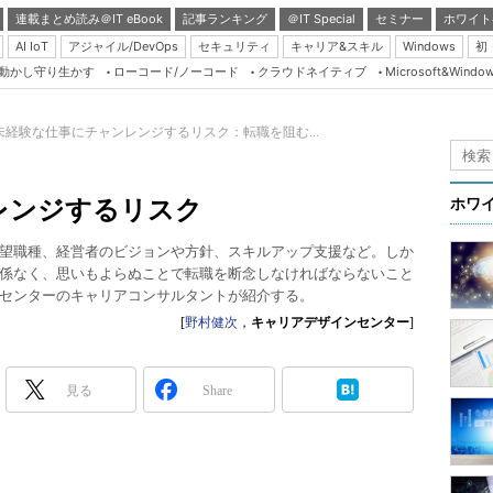
連載まとめ読み＠IT eBook
記事ランキング
＠IT Special
セミナー
ホワイト
AI IoT
アジャイル/DevOps
セキュリティ
キャリア&スキル
Windows
初
り動かし守り生かす
ローコード/ノーコード
クラウドネイティブ
Microsoft&Windo
Server & Storage
HTML5 + UX
未経験な仕事にチャンレンジするリスク：転職を阻む...
Smart & Social
Coding Edge
レンジするリスク
ホワ
Java Agile
望職種、経営者のビジョンや方針、スキルアップ支援など。しか
Database Expert
係なく、思いもよらぬことで転職を断念しなければならないこと
Linux ＆ OSS
センターのキャリアコンサルタントが紹介する。
[
野村健次
，
キャリアデザインセンター
]
Master of IP Networ
Security & Trust
見る
Share
Test & Tools
Insider.NET
ブログ