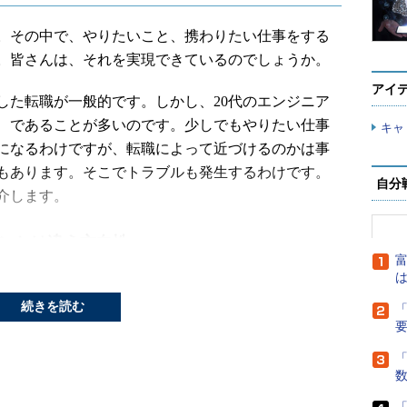
。その中で、やりたいこと、携わりたい仕事をする
。皆さんは、それを実現できているのでしょうか。
アイ
した転職が一般的です。しかし、20代のエンジニア
、であることが多いのです。少しでもやりたい仕事
キャ
になるわけですが、転職によって近づけるのかは事
もあります。そこでトラブルも発生するわけです。
自分
介します。
ランとは違う方向性へ
富
は
山さん（仮名・27歳）は、それまでさまざまな開
続きを読む
「
に対する不安から転職しました。将来への不安と
3次請けのプロジェクトが中心であったため、上流工程
ないか、という点でした。
「
つ希望がありました。東山さんは2浪して大学に入