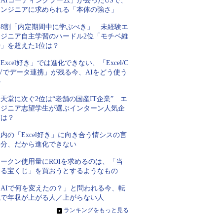
AIコーディングブーム」が去ったUSで、
エンジニアに求められる「本体の強さ」
約8割「内定期間中に学ぶべき」 未経験エ
ンジニア自主学習のハードル2位「モチベ維
持」を超えた1位は？
Excel好き」では進化できない、「Excel/C
Vでデータ連携」が残る今、AIをどう使う
か
天堂に次ぐ2位は“老舗の国産IT企業” エ
ンジニア志望学生が選ぶインターン人気企
業は？
内の「Excel好き」に向き合う情シスの言
い分、だから進化できない
トークン使用量にROIを求めるのは、「当
たる宝くじ」を買おうとするようなもの
「AIで何を変えたの？」と問われる今、転
職で年収が上がる人／上がらない人
»
ランキングをもっと見る