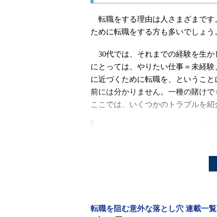
転職をする理由は人さまざまです
ために転職をする方も多いでしょう
30代では、それまでの経験を生か
にとっては、やりたい仕事＝未経験
に近づくために転職を、ということ
前には分かりません。一種の賭けで
ここでは、いくつかのトラブルを紹
ケース1：自分のキャリアプ
中堅システムハウスに勤めていた東
発を経験してきていたものの、将来
は、それまでいたA社が2次請け、
の経験を今後も経験できないのでは
転職を阻む意外な落とし穴 連載一覧
東山さんは、転職に当たってもう1