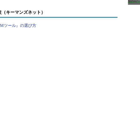
経験に関しては不満を持っていませんでした。です
較（キーマンズネット）
を積んでもよかったかもしれません。あと3年経験を
進むのはそれからでも十分です。
PMツール』の選び方
場合はどうでしょう。転職を意識したのは、数年前
のがちょっと遅くなったようです。未経験の分野に
でがよいでしょう。もちろん、20代後半以上になっ
。しかし、無理をして志望度合いの低い会社に転職
カーで個人向け営業を4年担当後、転職し大手化学製品メ
ャリアデザインセンターへ転職。「自分自身、悩みの連続
紹介事業部にて営業とキャリアカウンセリングを担当。ソ
する。