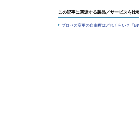
ケース1の東山さんは、いまできる
この記事に関連する製品／サービスを比
からもう少し長くその会社での経験
積んでも30歳です。希望の方向に
プロセス変更の自由度はどれくらい？『B
それに対してケース2の高田さんの
からだったようですが、腰を上げる
転職する場合は、20代中盤ぐらいま
ても、可能性はゼロではありません
するのは賢明ではありません。
著者紹介
野村 健次（のむらけんじ）
広島県出身。大学卒業後、大手住宅メー
ーカーで法人営業を1年経験。その後キ
だった」という転職経験を生かし、人材
フトウェア・IT系ベンダなどを得意と