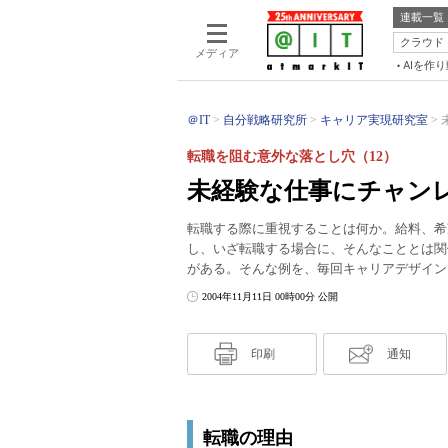
連載一覧
クラウド
メディア
AIを作
＠IT
自分戦略研究所
キャリア実現研究室
転職を阻む意外な落とし穴（12）
未経験な仕事にチャン
転職する際に重視することは何か。給料、希
し、いざ転職する場合に、そんなこととは関
がある。そんな例を、毎回キャリアデザイン
2004年11月11日 00時00分 公開
印刷
通知
転職の理由