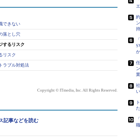
「
短く、少なくともあと3年は開発経験を積みたいと考
職できない
のプロジェクトも多く手がけるB社に転職したので
の落とし穴
「
ジするリスク
S
ュニケーション力もあり、クライアントとの交渉な
るリスク
、あるプロジェクトのリーダーを任せられたので
任
トラブル対処法
考えると思います。しかし、彼の考えるキャリアプ
うものでした。プロジェクトリーダーの業務内容を
メインのようで、開発にはほとんどタッチできない
社
Copyright © ITmedia, Inc. All Rights Reserved.
わらず
ス記事などを読む
タ（SI）に勤める高田さん（仮名・29歳）は、当
融系のプロジェクトを手掛けてきました。彼の悩み
しか積めないということでした。汎用系での開発の