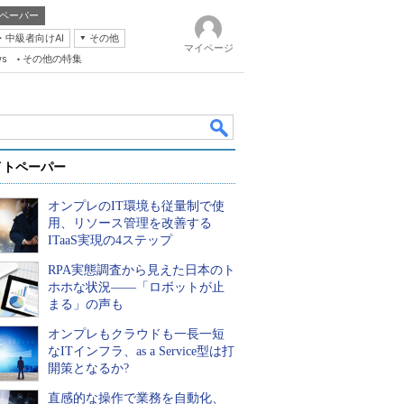
ペーパー
・中級者向けAI
その他
マイページ
ws
その他の特集
イトペーパー
オンプレのIT環境も従量制で使
用、リソース管理を改善する
ITaaS実現の4ステップ
RPA実態調査から見えた日本のト
k
ホホな状況――「ロボットが止
まる」の声も
オンプレもクラウドも一長一短
なITインフラ、as a Service型は打
開策となるか?
直感的な操作で業務を自動化、