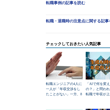
転職事例の記事を読む
市場ニーズは次第に低下するのを実
と、不安がもたげていました。その
験もしたいと数年前から考えていた
転職・退職時の注意点に関する記事
そこで、高田さんは転職によって
のですが、希望していたオープン系
です。ただ、最後に面接を受けた企
チェックしておきたい人気記事
いる）から内定が出ました。彼は初
てもらおうと考え、転職を決断しま
しかし、高田さんが入社して手掛
た。また、オープン系の部署は人気
その部門への異動を希望していたの
転職エンジニアの4人に
「AIで何を変
評価と信頼関係を一からつくってい
一人が「年収交渉をし
の？」と問われ
たことがない」一方、8
転職で年収が上
そこで高田さんが考えたことは、結
割が「交渉したい」
／上がらない人
後になる。しかも、人気部署のため
なぜなのか
ではないか……。彼は不安を募らせ