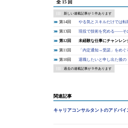
全 15 回
学したため、年齢の割に開発経験が
えていました。
新しい連載記事が 1 件あります
14
やる気とスキルだけでは転
そこで、より規模が大きく1次請け
13
現役で技術を究める――そ
す。
12
未経験な仕事にチャンレン
ところが入社後、東山さんはコミ
11
「内定通知→受諾」をめぐ
ども任せられるような人だったため
10
退職したいと申し出た後の
す。人によってはそれをよい話だと
ランは当面開発経験を積みたいとい
過去の連載記事が 9 件あります
聞いても人員管理や進ちょく管理が
状況のようでした。
関連記事
ケース2：転職しても状況は変
キャリアコンサルタントのアドバイ
大手銀行系のシステムインテグレー
然のことですが入社以来7年間、金
は、このままでは汎用系の開発経験