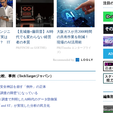
注目
われましたか。2人とも自分の考える希望どおりに
ンジニ
【見城徹×藤田晋】AI時
大阪ガスが月2000時間
て実は
代でも変わらない経営
の共有作業を削減！
れらを防ぐために共通していえる2つのことがありま
？ IT
者の本質
現場のAI活用術
”に明暗
PR(FINCHI on GOETHE)
PR(ITmedia エンタープライ
ズ)
るキャリアプランを明確に伝える必要がある。
Recommended by
とが先行した場合、まずは落とされないことを考
少臆してしまうことはよくあります。しかし、それ
です。確かに自分の希望と先方の希望が合致しなか
はあるでしょう。ただ、それは問題を未然に防げた
ーだと考えるべきです。
編集
なタイミングがある。