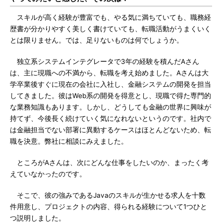
スキルが高く経験が豊富でも、やる気に満ちていても、職務経
歴書が分かりやすく美しく書けていても、転職活動がうまくいく
とは限りません。では、足りないものは何でしょうか。
独立系システムインテグレータで3年の経験を積んだAさん
は、主に現職への不満から、転職を考え始めました。Aさんは大
学卒業後すぐに現在の会社に入社し、金融システムの開発を担当
してきました。彼はWeb系の開発を得意とし、現職で得た専門的
な業務知識もあります。しかし、どうしても金融の世界に興味が
持てず、今後長く続けていく気になれないというのです。社内で
は金融担当でない部署に異動するケースはほとんどないため、転
職を決意。弊社に相談にみえました。
ところがAさんは、次にどんな仕事をしたいのか、まったく考
えていなかったのです。
そこで、彼の強みであるJavaのスキルが生かせる求人を十数
件用意し、プロジェクトの内容、得られる経験について1つひと
つ説明しました。