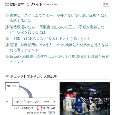
とき、慌ててしまうかも知れません。面接官に気に入られよう
関連資料（ホワイトペーパー）
PR
と、心にもないことをいってしまう可能性もあります。転職の経
験がなくても、就職するときや学生時代にそんな経験をした方は
優秀な「スクラムマスター」が外さない“5大認定資格”とは?
少なくないはずです。
合格するには
製造現場の悩み 「手順書はあるのに正しい手順が定着しな
面接の前にしなければならないことは、考え抜くことです。
い」状況を変えるには
「SSD」は“あのコスト”を入れるともう高くない?
なぜ転職するのか？ 次はどんな仕事をしたいのか？ いままで
経理・財務部門のRPA導入、3つの業務効率化事例と導入を成
の仕事でどういう経験をし、どんな役割を果たしてきたのか？
功に導くポイント
なぜその会社を希望するのか？ 入社したら自分はどんな成果を
Excel・紙帳票への依存はなぜ続く? 現場DXを阻む課題と改善
出せるのか？ 将来の目標は？ それぞれの項目について、自問自
のヒント
答を繰り返し、掘り下げて考えてみてください。
具体的に、多面的に、徹底的に、考えるのです。
チェックしておきたい人気記事
そうしておけば、面接でどんな質問をされても、自然に本当の
思いを話せるはずです。
数々の決断にも役立つ
考え抜く作業は、転職活動には欠かせないことです。いままで