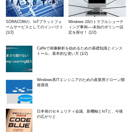
SORACOMの、IoTプラットフォ
Windows 10のトラブルシューテ
ームサービスとしてのインパクト
ィング事例──未知のポリシー設
(1/2)
定を探せ！ (1/2)
Caffeで画像解析を始めるための基礎知識とインス
トール、基本的な使い方 (1/2)
Windows系ITエンジニアのための産業用ドローン開
発環境
日本発のセキュリティ会議、新機軸とIoTと、今後
の広がりと