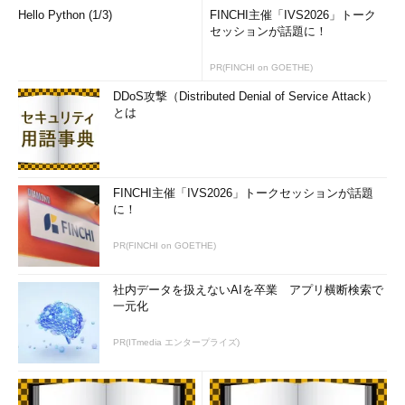
とこれからをじっくり考えることで生まれる、自分の経験への自
Hello Python (1/3)
FINCHI主催「IVS2026」トーク
セッションが話題に！
信や、将来像の具体的なイメージが、転職活動のモチベーション
を支えます。
PR(FINCHI on GOETHE)
応募企業を選ぶとき、複数の内定を出されたとき、現在の会社
DDoS攻撃（Distributed Denial of Service Attack）
とは
から引き止められたときなど、転職活動中には決断を求められる
数々の場面があります。
考え抜く作業をしておけば、そんなときにも迷うことなく、納
FINCHI主催「IVS2026」トークセッションが話題
得して転職ができるはずです。
に！
著者紹介
PR(FINCHI on GOETHE)
後藤和弥（ごとうかずや）
社内データを扱えないAIを卒業 アプリ横断検索で
一元化
静岡県出身。大学卒業後、求人情報誌出版の営業、人事・人材
紹介事業・人材派遣事業と、人材ビジネスを14年経験した
PR(ITmedia エンタープライズ)
後、キャリアデザインセンターへ転職。数多くの転職希望者・
派遣スタッフの相談を受けた経験から、事例に基づき相談者に
納得してもらえるキャリアカウンセリングを心掛けているとい