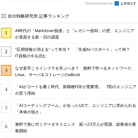
Recommended by
自分戦略研究所 記事ランキング
AI時代の「Markdown負債」と「レガシー脱却」の壁、エンジニア
が直面する新・旧の課題
“応用情報が消える”って本当？ 「生成AIパスポート」って何？
IT資格の今を読む
なぜ若手こそインフラを学ぶべき？ 無料で学べるネットワーク、
Linux、サーバ＆ストレージのeBook
「AIがコードを書く時代、新職種FDEが需要増」 7割のエンジニア
が思う理由
「AIコーディングブーム」が去ったUSで、エンジニアに求められる
「本体の強さ」
無料で身に付くデータサイエンス 延べ23万人が受講、総務省が募
集開始