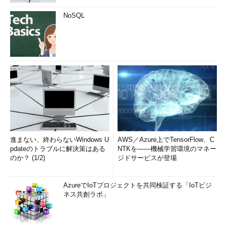
NoSQL
進まない、終わらないWindows U
AWS／Azure上でTensorFlow、C
pdateのトラブルに解決策はある
NTKを――機械学習環境のマネー
のか？ (1/2)
ジドサービスが登場
AzureでIoTプロジェクトを共同検証する「IoTビジ
ネス共創ラボ」