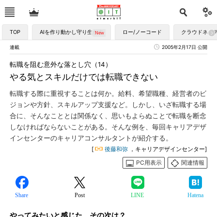
TOP
AIを作り動かし守り生かす
ロー/ノーコード
クラウドネイ
連載
2005年2月17日 公開
転職を阻む意外な落とし穴（14）
やる気とスキルだけでは転職できない
転職する際に重視することは何か。給料、希望職種、経営者のビ
ジョンや方針、スキルアップ支援など。しかし、いざ転職する場
合に、そんなこととは関係なく、思いもよらぬことで転職を断念
しなければならないことがある。そんな例を、毎回キャリアデザ
インセンターのキャリアコンサルタントが紹介する。
[
後藤和弥
，キャリアデザインセンター]
PC用表示
関連情報
Share
Post
LINE
Hatena
やってみたいと感じた、その次は？