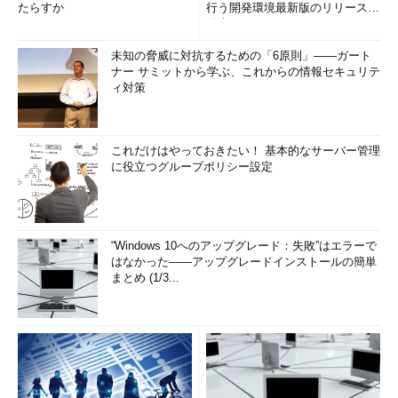
たらすか
行う開発環境最新版のリリースを
発表
未知の脅威に対抗するための「6原則」――ガート
ナー サミットから学ぶ、これからの情報セキュリテ
ィ対策
これだけはやっておきたい！ 基本的なサーバー管理
に役立つグループポリシー設定
“Windows 10へのアップグレード：失敗”はエラーで
はなかった――アップグレードインストールの簡単
まとめ (1/3...