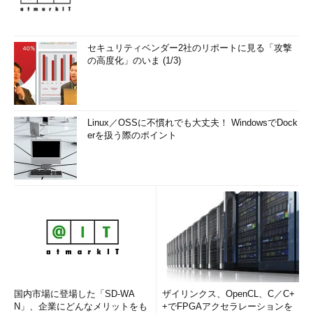
セキュリティベンダー2社のリポートに見る「攻撃
の高度化」のいま (1/3)
Linux／OSSに不慣れでも大丈夫！ WindowsでDock
erを扱う際のポイント
国内市場に登場した「SD-WA
ザイリンクス、OpenCL、C／C+
N」、企業にどんなメリットをも
+でFPGAアクセラレーションを