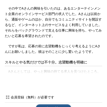
その中でAさんの興味を引いたのは、あるエンターテインメン
ト企業のオンラインサービス部門の求人でした。Aさんは以前か
ら、通販やゲームのほか、自分でもコミュニティサイトを開設す
るなど、インターネット上のサービスをよく利用していました。
それらをバックグラウンドで支える仕事に興味を持ち、やってみ
たいと応募を希望されたのです。
ですが私は、応募の前に志望動機をじっくり考えるようにAさ
んにお願いしました。彼はそのことに少し驚いたようです。
スキルとやる気だけでは不十分。志望動機を明確に
Aさんとしては、やっと興味の持てる求人を見つけたところ。
やってみたいという気持ちさえあればいいのでは、と思うのも無
理はありません。
しかし、彼が経験した金融システムとインターネットサービス
会員登録（無料）が必要です
とでは、世界が異なります。共通しているのはベースとなる技術
だけ。若手とはいえ、やる気だけでは採用されないのです。