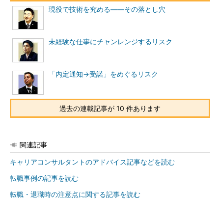
しました。
現役で技術を究める――その落とし穴
必要なのは「考え抜く」こと
未経験な仕事にチャンレンジするリスク
転職活動において面接の前にしておくべきこととは何でしょう
か。
「内定通知→受諾」をめぐるリスク
面接対策として、志望理由や経歴や自分の強みをまとめておく
ことが必要だと思う方が多いようです。もちろんまとめるのも重
要ではありますが、それだけの準備ではとても十分とはいえませ
過去の連載記事が 10 件あります
ん。
確かに、上記のようなことは面接で多く聞かれる点です。しか
し、面接官がどんなコミュニケーションを取る人間で、志望者の
関連記事
どこを見ようとしているか、どんな質問をするかは分からないの
キャリアコンサルタントのアドバイス記事などを読む
です。私たちのような転職アドバイザーでも、正確に予知するこ
とは不可能です。
転職事例の記事を読む
転職・退職時の注意点に関する記事を読む
こう聞かれたらこう答えよう。そのように考えて面接に臨んだ
のでは、予想外の質問や、自分の返答に突っ込んだ質問をされた