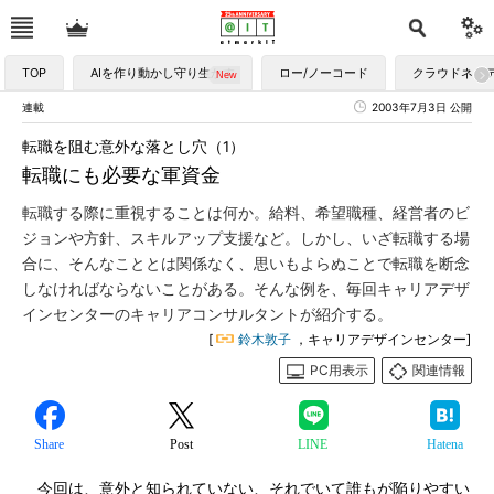
TOP
AIを作り動かし守り生かす
ロー/ノーコード
クラウドネイ
連載
2003年7月3日 公開
転職を阻む意外な落とし穴（1）
転職にも必要な軍資金
転職する際に重視することは何か。給料、希望職種、経営者のビ
ジョンや方針、スキルアップ支援など。しかし、いざ転職する場
合に、そんなこととは関係なく、思いもよらぬことで転職を断念
しなければならないことがある。そんな例を、毎回キャリアデザ
インセンターのキャリアコンサルタントが紹介する。
[
鈴木敦子
，キャリアデザインセンター]
PC用表示
関連情報
Share
Post
LINE
Hatena
今回は、意外と知られていない、それでいて誰もが陥りやすい