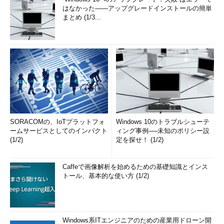
はなかった――アップグレードインストールの簡単
まとめ (1/3...
SORACOMの、IoTプラットフォ
Windows 10のトラブルシューテ
ームサービスとしてのインパクト
ィング事例──未知のポリシー設
(1/2)
定を探せ！ (1/2)
Caffeで画像解析を始めるための基礎知識とインス
トール、基本的な使い方 (1/2)
Windows系ITエンジニアのための産業用ドローン開