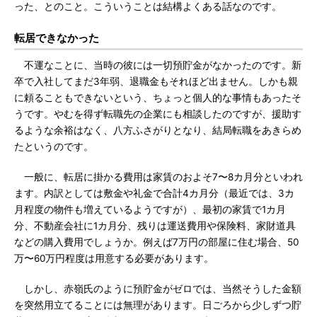
った、とのこと。こういうことは結構よくある話なのです。
転居できなかった
不運なことに、当時の彼には一切預貯金がなかったのです。新
卒で入社してまだ3年弱、退職金もそれほど出ません。しかも親
に頼ることもできないという、ちょっと個人的な事情もあったそ
うです。やむを得ず転職先の企業にも相談したのですが、援助す
るような余裕はなく、八方ふさがりとなり、結局転職をあきらめ
たというのです。
一般に、転居に掛かる費用は家賃のおよそ7〜8カ月分といわれ
ます。内訳としては敷金や礼金で合計4カ月分（最近では、3カ
月程度の物件も増えているようですが）、最初の家賃で1カ月
分、不動産会社に1カ月分、残りは運送費用や保険料、家財道具
などの購入費用でしょうか。例えば7万円の部屋に住む場合、50
万〜60万円程度は用意する必要があります。
しかし、赤嶺氏のように預貯金がゼロでは、当然そうした金額
を突然用立てることには無理があります。日ごろから少しずつ貯