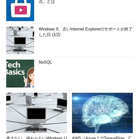
点」とは
Windows 8、古いInternet Explorerのサポートが終了
した日 (1/2)
NoSQL
進まない、終わらないWindows U
AWS／Azure上でTensorFlow、C