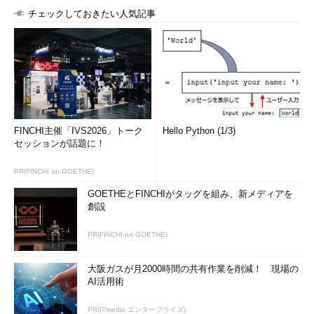
チェックしておきたい人気記事
FINCHI主催「IVS2026」トーク
Hello Python (1/3)
セッションが話題に！
PR(FINCHI on GOETHE)
GOETHEとFINCHIがタッグを組み、新メディアを
創設
PR(FINCHI on GOETHE)
大阪ガスが月2000時間の共有作業を削減！ 現場の
AI活用術
PR(ITmedia エンタープライズ)