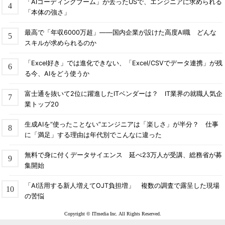
「AIコーディングブーム」が去ったUSで、エンジニアに求められる
「本体の強さ」
最高で「年収6000万超」――国内企業が設けた高度AI職 どんな
スキルが求められるのか
「Excel好き」では進化できない、「Excel/CSVでデータ連携」が残
る今、AIをどう使うか
富士通を抜いて2位に躍進したITベンダーは？ IT業界の就職人気企
業トップ20
生成AIを“使ったことない”エンジニアは「楽しさ」が半分？ 仕事
に「満足」する理由は年代別でこんなに違った
無料で身に付くデータサイエンス 延べ23万人が受講、総務省が募
集開始
「AI活用する新人増えてOJT負担増」 複数の調査で露呈した現場
の苦悩
Copyright © ITmedia Inc. All Rights Reserved.