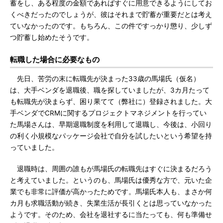
蓄をし、ある程度の金額であればすぐに用意できるようにしてお
くべきだったのでしょうが、彼はそれまで貯蓄が重要だとは考え
ていなかったのです。もちろん、この件ですっかり懲り、少しず
つ貯蓄し始めたそうです。
転職した場合に必要なもの
先日、苦労の末に転職先が決まった33歳の馬場氏（仮名）
は、大手ベンダを退職後、職を探していましたが、3カ月たって
も転職先が決まらず、困り果てて（弊社に）登録されました。大
手ベンダでCRMに関するプロジェクトマネジメントを行ってい
た馬場さんは、早期退職制度を利用して退職し、今後は、小回り
の利く小規模なパッケージ会社で自分を試したいという希望を持
っていました。
退職時は、周囲の誰もが馬場氏の転職先はすぐに決まるだろう
と考えていました。というのも、馬場氏は優秀な方で、元いた企
業でも非常に評価が高かったためです。馬場氏本人も、まさか何
カ月も求職活動が続き、失業生活が長引くとは思っていなかった
ようです。そのため、会社を退社するに当たっても、何も準備せ