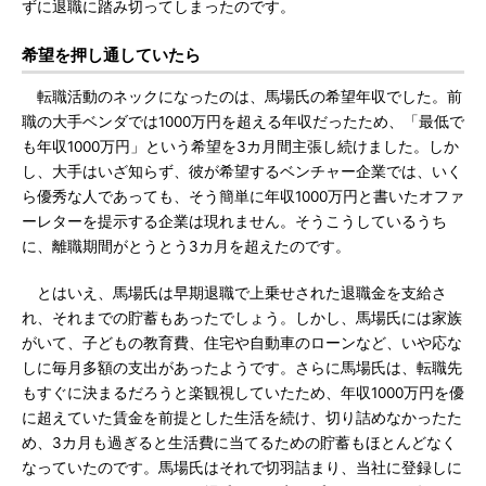
ずに退職に踏み切ってしまったのです。
希望を押し通していたら
転職活動のネックになったのは、馬場氏の希望年収でした。前
職の大手ベンダでは1000万円を超える年収だったため、「最低で
も年収1000万円」という希望を3カ月間主張し続けました。しか
し、大手はいざ知らず、彼が希望するベンチャー企業では、いく
ら優秀な人であっても、そう簡単に年収1000万円と書いたオファ
ーレターを提示する企業は現れません。そうこうしているうち
に、離職期間がとうとう3カ月を超えたのです。
とはいえ、馬場氏は早期退職で上乗せされた退職金を支給さ
れ、それまでの貯蓄もあったでしょう。しかし、馬場氏には家族
がいて、子どもの教育費、住宅や自動車のローンなど、いや応な
しに毎月多額の支出があったようです。さらに馬場氏は、転職先
もすぐに決まるだろうと楽観視していたため、年収1000万円を優
に超えていた賃金を前提とした生活を続け、切り詰めなかったた
め、3カ月も過ぎると生活費に当てるための貯蓄もほとんどなく
なっていたのです。馬場氏はそれで切羽詰まり、当社に登録しに