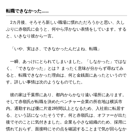
転職できなかった……
2カ月後、そろそろ新しい職場に慣れただろうかと思い、久し
ぶりに赤嶺氏に会うと、何やら浮かない表情をしています。する
と、いきなり彼から一言。
「いや、実はさ、できなかったんだよね、転職」
一瞬、あっけにとられてしまいました。「しなかった」ではな
く、「できなかった」とは？ まったく意味が分からず尋ねてみ
ると、転職できなかった理由は、何と金銭面にあったというので
す。詳しい事情は次のようなものでした。
彼の家は千葉県にあり、都内からかなり遠い場所にあります。
そして赤嶺氏が転職を決めたベンチャー企業の所在地は横浜市
内。通勤すれば優に片道2時間以上となるため、入社前に転居す
る、という話になったそうです。何と赤嶺氏は、オファーが出た
後でそのことに気付きました。企業も小さな組織のため、採用に
慣れておらず、面接時にその点を確認することまで気が回らなか