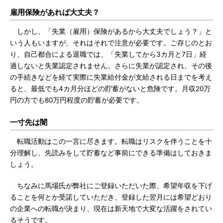
雇用保険があれば大丈夫？
しかし、「失業（雇用）保険があるから大丈夫でしょう？」と
いう人もいますが、それはそれで注意が必要です。ご存じのとお
り、自己都合による退職では、「失業してから3カ月と7日」経
過しないと失業認定されません。さらに失業が認定され、その後
の手続きなどを経て実際に失業給付金が支給される日までを考え
ると、最低でも4カ月分ほどの貯蓄がないと危険です。月収20万
円の方でも80万円程度の貯蓄が必要です。
一寸先は闇
転職活動はこの一言に尽きます。転職はリスクを伴うことを十
分理解し、先読みをして貯蓄など事前にできる準備はしておきま
しょう。
ちなみに馬場氏が弊社にご登録いただいた際、希望年収を下げ
ることを何とか受諾していただき、登録した翌月には希望どおり
の企業への転職が決まり、現在は新天地で大変な活躍をされてい
るそうです。