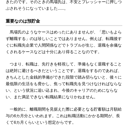
きたのです。そのときの馬場氏は、不安とプレッシャーに押しつ
ぶされそうになっていました……。
重要なのは預貯金
馬場氏のようなケースはめったにありませんが、「思いもよら
ず離職する」のは珍しいことではありません。例えば、転職後す
ぐに転職先企業で人間関係などでトラブルが生じ、退職を余儀な
くされるケースなどは十分にあり得ることなのです。
つまり、転職は、先行きを軽視して、準備もなく退職すること
は絶対に避けるべきだということです。退職をするのであれば、
きちんとした金銭的準備ができた段階で踏み切らないと、後々に
最低限の生活をも脅かし、焦って転職先を見つけなければならな
い、という状況に追い込まれ、今後のキャリアのためにならな
い、また満足できない転職結果になりかねません。
一般的に、離職期間を見据えた際に必要となる貯蓄額は月額給
与の6カ月分といわれます。これは転職活動にかかる期間が、長
くて6カ月くらいという想定からです。