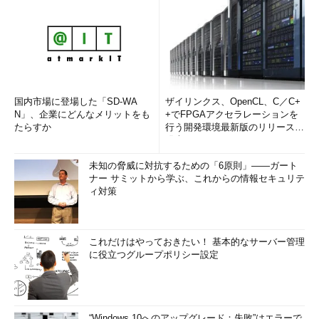
国内市場に登場した「SD-WA
ザイリンクス、OpenCL、C／C+
N」、企業にどんなメリットをも
+でFPGAアクセラレーションを
たらすか
行う開発環境最新版のリリースを
発表
未知の脅威に対抗するための「6原則」――ガート
ナー サミットから学ぶ、これからの情報セキュリテ
ィ対策
これだけはやっておきたい！ 基本的なサーバー管理
に役立つグループポリシー設定
“Windows 10へのアップグレード：失敗”はエラーで