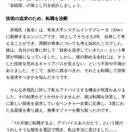
「金銭面」の落とし穴を紹介しましょう。
技術の追求のため、転職を決断
赤嶺氏（仮名）は、有名大手システムインテグレータ（SIer）
に勤務するエンジニアです。SEとしてそろそろ3年、自律して考
えることができ、周囲や将来についても考え始めたころでした。
彼は、自分の仕事に対して「技術を追求していきたい」という希
望が明確になっていました。しかし、彼の勤める会社には、そう
した技術を究めるキャリアパスが見えない、という不安や不満が
ありました。そこで、会社に残るべきか、それとも転職して技術
を追求すべきかを悩んだそうです。
そんな赤嶺氏に対して私もアドバイスする機会が何度かありま
した。その結果かどうか分かりませんが、彼は転職を決意し、常
に新しい技術を追求しているベンチャー企業に応募し、3度にわ
たる面接を乗り越え、無事オファーを勝ち取ったのです。
「1カ月後に転職するよ。アドバイスありがとう」という彼の
うれしそうな報告を電話で聞き、私は本当に喜びました……。