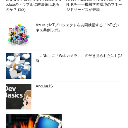
pdateのトラブルに解決策はある
NTKを――機械学習環境のマネー
のか？ (1/2)
ジドサービスが登場
AzureでIoTプロジェクトを共同検証する「IoTビジ
ネス共創ラボ」
「LINE」に「Webカメラ」、のぞき見られた1月 (1/
3)
AngularJS