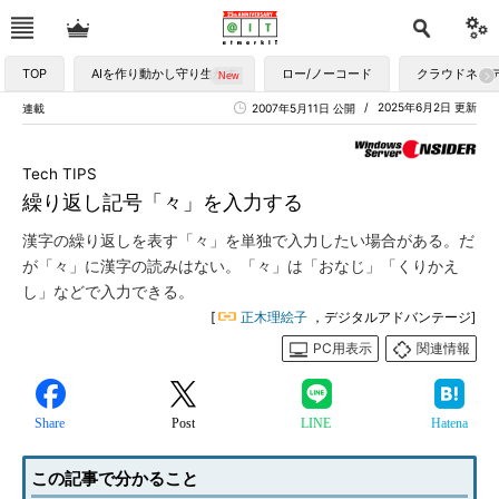
TOP
AIを作り動かし守り生かす
ロー/ノーコード
クラウドネイ
2025年6月2日 更新
連載
2007年5月11日 公開
Tech TIPS
繰り返し記号「々」を入力する
漢字の繰り返しを表す「々」を単独で入力したい場合がある。だ
が「々」に漢字の読みはない。「々」は「おなじ」「くりかえ
し」などで入力できる。
[
正木理絵子
，デジタルアドバンテージ]
PC用表示
関連情報
Share
Post
LINE
Hatena
この記事で分かること