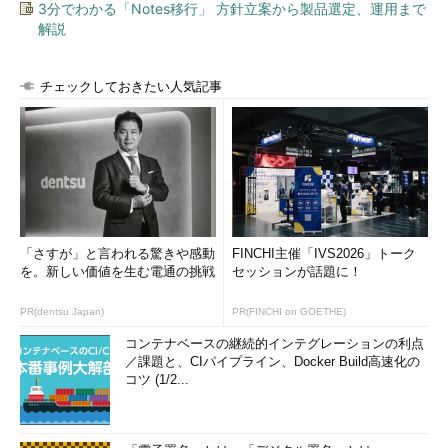
3分でわかる「Notes移行」 方針立案から製品選定、運用まで
解説
チェックしておきたい人気記事
「さすが」と言われる驚きや感動
FINCHI主催「IVS2026」トーク
を。新しい価値を生む電通の挑戦
セッションが話題に！
PR(dentsu Japan)
PR(FINCHI on GOETHE)
コンテナベースの継続的インテグレーションの利点
／課題と、CIパイプライン、Docker Build高速化の
コツ (1/2...