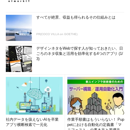
すべてが絶景、収益も得られるその仕組みとは
PR(COCO VILLA on GOETHE)
デザインネタをWebで探す人が知っておきたい、日
ごろのネタ収集と活用を効率化する4つのアプリ (1/
3)
社内データを扱えないAIを卒業
作業手順書はもういらない！ Pup
アプリ横断検索で一元化
petにおける自動化の定義書「マ
ニフェスト」の書き方と基礎文法