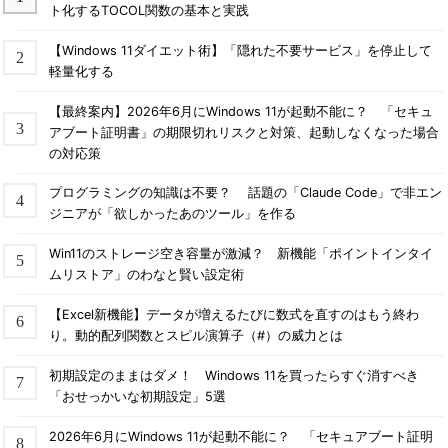
ト化するTOCOL関数の基本と実践
【Windows 11ダイエット術】「隠れた不要サービス」を停止して
軽量化する
【最終案内】2026年6月にWindows 11が起動不能に？ 「セキュ
アブート証明書」の期限切れリスクと対策、起動しなくなった場合
の対応策
プログラミングの知識は不要？ 話題の「Claude Code」で非エン
ジニアが「欲しかったあのツール」を作る
Win11のストレージ空き容量が激減？ 新機能「ポイントインタイ
ムリストア」のわなと賢い設定術
【Excel新機能】データが増えるたびに数式を直すのはもう終わ
り。動的配列関数とスピル演算子（#）の威力とは
初期設定のままはダメ！ Windows 11を買ったらすぐ消すべき
「おせっかいな初期設定」5選
2026年6月にWindows 11が起動不能に？ 「セキュアブート証明