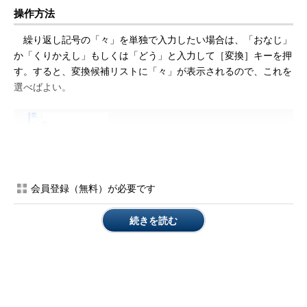
操作方法
繰り返し記号の「々」を単独で入力したい場合は、「おなじ」
か「くりかえし」もしくは「どう」と入力して［変換］キーを押
す。すると、変換候補リストに「々」が表示されるので、これを
選べばよい。
会員登録（無料）が必要です
「おなじ」／「くりかえし」／「どう」
続きを読む
の変換候補リスト
「おなじ」か「くりかえし」、もしくは
「どう」と入力して［変換］キーを押す
と、リストの中に「々」を見つけられ
る。
（1）
これを選ぶ。