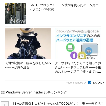
GMO、ブロックチェーン技術を使ったゲーム用バ
ックエンドを開発
人間の記憶の仕組みを模したAI-S
クラウド時代だからこそ知ってお
amuraiが海を渡る
きたいハードウェア動向――今後
のストレージ活用で押さえておき
たい3つのキーワードとは (1...
Recommended by
Windows Server Insider 記事ランキング
【Excel新関数】コピペじゃないよTOCOLだよ！ 表を一発でリス