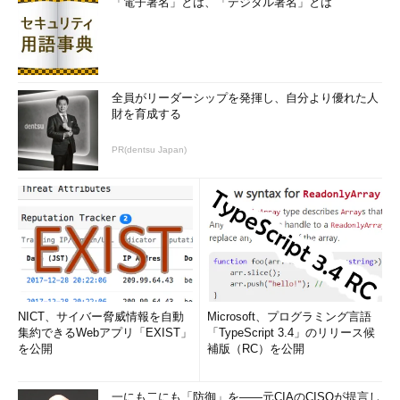
「電子署名」とは、「デジタル署名」とは
全員がリーダーシップを発揮し、自分より優れた人
財を育成する
PR(dentsu Japan)
NICT、サイバー脅威情報を自動
Microsoft、プログラミング言語
集約できるWebアプリ「EXIST」
「TypeScript 3.4」のリリース候
を公開
補版（RC）を公開
一にも二にも「防御」を――元CIAのCISOが提言し