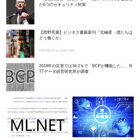
た6つのセキュリティ対策
【西野亮廣】ビジネス書最新刊『北極星 僕たちは
どう働くか』
PR(FINCHI on GOETHE)
2018年の災害では34.2％で「BCPが機能した」、N
TTデータ経営研究所が調査