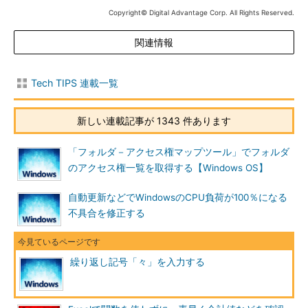
Copyright© Digital Advantage Corp. All Rights Reserved.
■関連リンク
関連情報
特殊文字・記号や罫線文字の入力一覧表
（マイクロソフ
ト サポート技術情報）
顔文字を入力するには
（マイクロソフト サポート技術情
Tech TIPS 連載一覧
報）
IME 2002 で顔文字を入力するには
（マイクロソフト サ
新しい連載記事が 1343 件あります
ポート技術情報）
「フォルダ－アクセス権マップツール」でフォルダ
■この記事と関連性の高い別の記事
のアクセス権一覧を取得する【Windows OS】
分からない漢字の読みを簡単に調べるには
（TIPS）
自動更新などでWindowsのCPU負荷が100％になる
IMEの変換候補リストをカスタマイズする
（TIPS）
不具合を修正する
Excelでセル入力時の日本語入力モードを自動的に切り替
える（入力規則編）
（TIPS）
Windowsで「今日」「去年」などの日付（年月日）を素
繰り返し記号「々」を入力する
早く入力する
（TIPS）
Chromebookでユーザー辞書に単語登録する
（TIPS）