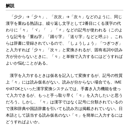
解説
「少少」→「少々」、「次次」→「次々」などのように、同じ
漢字を重ねる熟語は、繰り返し文字として2番目にくる漢字の代
わりに「々」「ヾ」「ゝ」「〃」などの記号が使われる（このよ
うな記号を「重ね字」「踊り字」「送り字」などと呼ぶ）。これ
らは辞書に登録されているので、「しょうしょう」「つぎつぎ」
と入力すれば「少々」「次々」と変換されるが、固有名詞や読み
方が分からないときに、「々」と単独で入力するにはどうすれば
よいか悩むことがある。
漢字を入力するときは仮名を記入して変換するが、記号の性質
上「々」には読み仮名がない。読みが分からない場合でも、IME
やATOKといった漢字変換システムでは、手書き入力機能を使っ
て入力できるが、もっと手っ取り早く「々」を入力したいと思う
だろう。しかし、「々」は漢字ではなく記号に分類されているの
で漢和辞典や国語辞書を引いても読み方は掲載されていない。日
本語として該当する読み仮名のない「々」を簡単に入力するには
どうすればよいか。