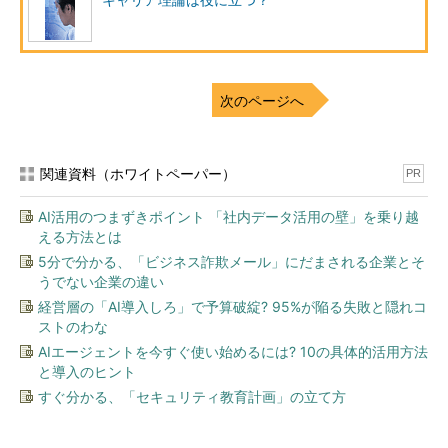
キャリア理論は役に立つ？
キャリアとは「仕事人生」
＠IT自分戦略研究所では、前述したように、これまでも多くの
方が「キャリア」について書かれていますが、今回、キャリア理
次のページへ
論をご紹介するに当たって、そもそも「キャリアとは何か」につ
いて、私なりの考えをお伝えしたいと思います。
関連資料（ホワイトペーパー）
PR
「キャリア」とは、ひと言でいえば「仕事人生」のことです。
つまり、仕事という場におけるあなたの生き方そのものです。
AI活用のつまずきポイント 「社内データ活用の壁」を乗り越
「人生」は、生まれてから死ぬまでの全時間ともいえますから、
える方法とは
仕事人生たる「キャリア」も時間軸で切ると分かりやすいです。
5分で分かる、「ビジネス詐欺メール」にだまされる企業とそ
具体的には「過去」と「未来」の２つに分けます。つまり、過去
うでない企業の違い
のキャリアである「これまでのキャリア」と、将来のキャリアで
経営層の「AI導入しろ」で予算破綻? 95%が陥る失敗と隠れコ
ある「これからのキャリア」です。
ストのわな
AIエージェントを今すぐ使い始めるには? 10の具体的活用方法
仕事人生のスタートは社会人になったとき
と導入のヒント
すぐ分かる、「セキュリティ教育計画」の立て方