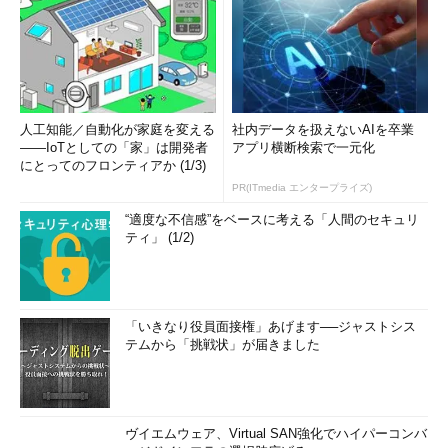
人工知能／自動化が家庭を変える
社内データを扱えないAIを卒業
――IoTとしての「家」は開発者
アプリ横断検索で一元化
にとってのフロンティアか (1/3)
PR(ITmedia エンタープライズ)
“適度な不信感”をベースに考える「人間のセキュリ
ティ」 (1/2)
「いきなり役員面接権」あげます──ジャストシス
テムから「挑戦状」が届きました
ヴイエムウェア、Virtual SAN強化でハイパーコンバ