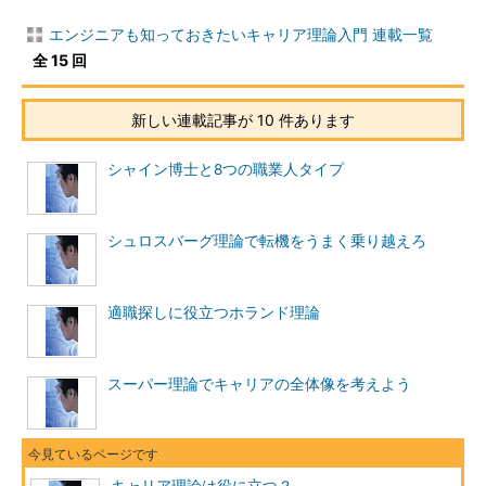
エンジニアも知っておきたいキャリア理論入門 連載一覧
キャリア開発のためのさまざまな「開発言語」
全 15 回
プログラミング言語に多種多様な種類が存在しているように、
キャリア理論にも異なる視点や切り口で書かれたさまざまなもの
新しい連載記事が 10 件あります
があります。そして、同じ機能を実装する際に、おおむねどのプ
ログラミング言語でも記述できるのと同様に、どのキャリア理論
シャイン博士と8つの職業人タイプ
を使ってもあなたのキャリアを設計することが可能です。
従って、どのキャリア理論を採用するかはあなた次第。あなた
シュロスバーグ理論で転機をうまく乗り越えろ
にとってしっくりくる、また使いやすいと感じたキャリア理論を
お使いになればいいと思います。
適職探しに役立つホランド理論
ただし、どんな場合にも使える万能なキャリア理論というもの
はありません。それぞれの理論には一定の制約や限界がありま
す。ですから、あなたの状況に応じて、複数のキャリア理論をう
スーパー理論でキャリアの全体像を考えよう
まく組み合わせるなど、自由に使いこなせるようになるのが理想
ですね。こう考えると、キャリア理論とは、キャリア開発のため
のさまざまな「開発言語」であるといってもいいのかもしれませ
ん。