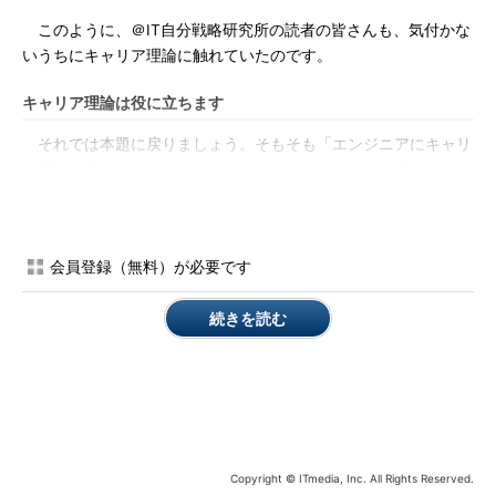
このように、＠IT自分戦略研究所の読者の皆さんも、気付かな
いうちにキャリア理論に触れていたのです。
キャリア理論は役に立ちます
それでは本題に戻りましょう。そもそも「エンジニアにキャリ
ア理論は役立つのか」というタイトルに対する答えを示しておき
ましょう。もちろん、キャリア理論はとても役に立ちます。そう
でなければ、こうして記事を書く意味がなくなってしまいます。
会員登録（無料）が必要です
では、キャリア理論はどのように役に立つのでしょうか。具体
的にいえば、あなたのこれまでのキャリアを振り返り、これから
続きを読む
のキャリアを設計するための「ツール」として役に立ちます。通
常、これまでのキャリアを振り返りたい、またこれからのキャリ
アを設計したいと思っても、どのような視点で考えたらいいのか
よく分からず、途方に暮れるものです。
そんなとき、キャリア理論を参考にすれば、キャリアを考える
ための「道筋」を示してくれます。つまり、キャリア理論は、キ
Copyright © ITmedia, Inc. All Rights Reserved.
ャリア設計のための「ガイドライン」になるのです。