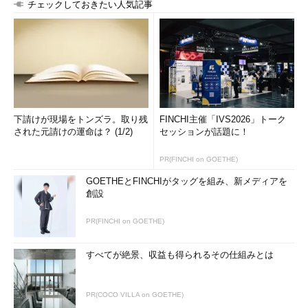
チェックしておきたい人気記事
下請けが現場をトンズラ。取り残
FINCHI主催「IVS2026」トーク
された元請けの運命は？ (1/2)
セッションが話題に！
PR(FINCHI on GOETHE)
GOETHEとFINCHIがタッグを組み、新メディアを
創設
PR(FINCHI on GOETHE)
すべてが絶景、収益も得られるその仕組みとは
PR(COCO VILLA on GOETHE)