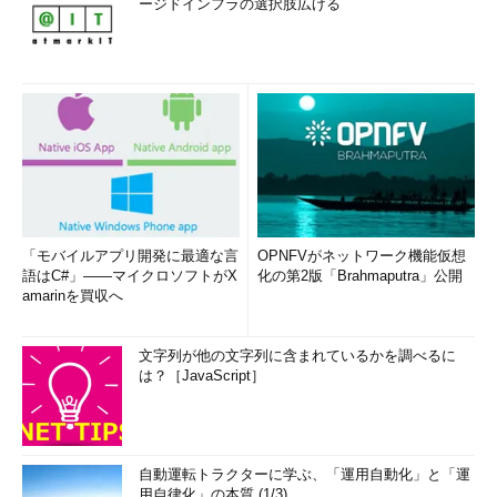
ージドインフラの選択肢広げる
「モバイルアプリ開発に最適な言
OPNFVがネットワーク機能仮想
語はC#」――マイクロソフトがX
化の第2版「Brahmaputra」公開
amarinを買収へ
文字列が他の文字列に含まれているかを調べるに
は？［JavaScript］
自動運転トラクターに学ぶ、「運用自動化」と「運
用自律化」の本質 (1/3)