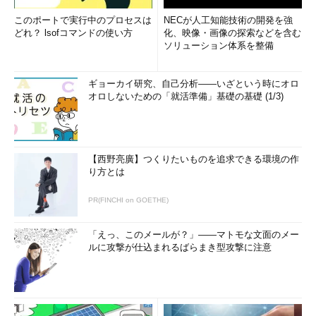
このポートで実行中のプロセスは
NECが人工知能技術の開発を強
どれ？ lsofコマンドの使い方
化、映像・画像の探索などを含む
ソリューション体系を整備
ギョーカイ研究、自己分析――いざという時にオロ
オロしないための「就活準備」基礎の基礎 (1/3)
【西野亮廣】つくりたいものを追求できる環境の作
り方とは
PR(FINCHI on GOETHE)
「えっ、このメールが？」――マトモな文面のメー
ルに攻撃が仕込まれるばらまき型攻撃に注意