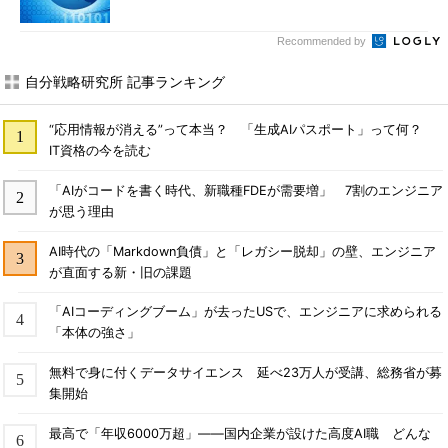
Recommended by
自分戦略研究所 記事ランキング
“応用情報が消える”って本当？ 「生成AIパスポート」って何？
IT資格の今を読む
「AIがコードを書く時代、新職種FDEが需要増」 7割のエンジニア
が思う理由
AI時代の「Markdown負債」と「レガシー脱却」の壁、エンジニア
が直面する新・旧の課題
「AIコーディングブーム」が去ったUSで、エンジニアに求められる
「本体の強さ」
無料で身に付くデータサイエンス 延べ23万人が受講、総務省が募
集開始
最高で「年収6000万超」――国内企業が設けた高度AI職 どんな