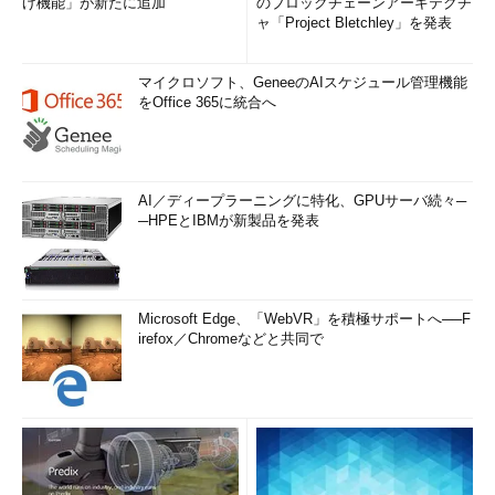
げ機能」が新たに追加
のブロックチェーンアーキテクチ
ャ「Project Bletchley」を発表
マイクロソフト、GeneeのAIスケジュール管理機能
をOffice 365に統合へ
AI／ディープラーニングに特化、GPUサーバ続々─
─HPEとIBMが新製品を発表
Microsoft Edge、「WebVR」を積極サポートへ──F
irefox／Chromeなどと共同で