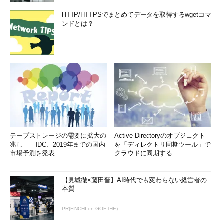
HTTP/HTTPSでまとめてデータを取得するwgetコマ
ンドとは？
テープストレージの需要に拡大の
Active Directoryのオブジェクト
兆し――IDC、2019年までの国内
を「ディレクトリ同期ツール」で
市場予測を発表
クラウドに同期する
【見城徹×藤田晋】AI時代でも変わらない経営者の
本質
PR(FINCHI on GOETHE)