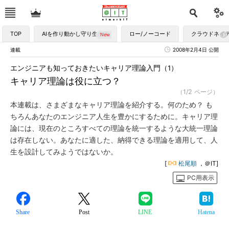
TOP
AIを作り動かし守り生かす
ロー/ノーコード
クラウドネイ
連載
2008年2月4日 公開
エンジニアも知っておきたいキャリア理論入門（1）
キャリア理論は役に立つ？
（1/2 ページ）
本連載は、さまざまなキャリア理論を紹介する。何のため？ も
ちろんあなたのエンジニア人生を豊かにするために。キャリア理
論には、現在のところすべての理論を統一するような大統一理論
は存在しない。あなたに適した、納得できる理論を適用して、人
生を設計してみようではないか。
[
松尾順
，＠IT]
PC用表示
Share
Post
LINE
Hatena