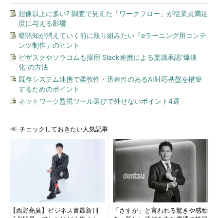
想像以上に多い? 調査で見えた「ワークフロー」が従業員満足
度に与える影響
暗黙知が消えていく前に取り組みたい「eラーニング用コンテ
ンツ制作」のヒント
ビザスクやソラコムも採用 Slack連携による稟議承認“爆速
化”の方法
既存システム連携で柔軟性・迅速性のあるAI対応基盤を構築
するためのポイント
ネットワーク監視ツール選びで外せないポイント4選
チェックしておきたい人気記事
【西野亮廣】ビジネス書最新刊
「さすが」と言われる驚きや感動