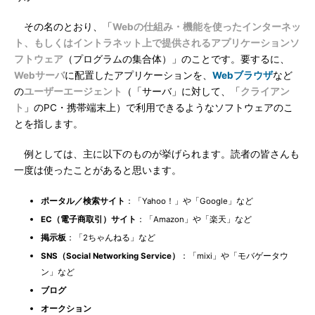
その名のとおり、「
Webの仕組み・機能を使ったインターネッ
ト、もしくはイントラネット上で提供されるアプリケーションソ
フトウェア
（プログラムの集合体）」のことです。要するに、
Webサーバ
に配置したアプリケーションを、
Webブラウザ
など
の
ユーザーエージェント
（「サーバ」に対して、「
クライアン
ト
」のPC・携帯端末上）で利用できるようなソフトウェアのこ
とを指します。
例としては、主に以下のものが挙げられます。読者の皆さんも
一度は使ったことがあると思います。
ポータル／検索サイト
：「Yahoo！」や「Google」など
EC（電子商取引）サイト
：「Amazon」や「楽天」など
掲示板
：「2ちゃんねる」など
SNS（Social Networking Service）
：「mixi」や「モバゲータウ
ン」など
ブログ
オークション