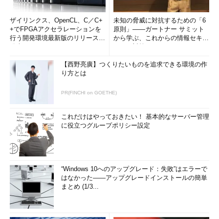
ザイリンクス、OpenCL、C／C+
未知の脅威に対抗するための「6
+でFPGAアクセラレーションを
原則」――ガートナー サミット
行う開発環境最新版のリリースを
から学ぶ、これからの情報セキュ
発表
リティ対策
【西野亮廣】つくりたいものを追求できる環境の作
り方とは
PR(FINCHI on GOETHE)
これだけはやっておきたい！ 基本的なサーバー管理
に役立つグループポリシー設定
“Windows 10へのアップグレード：失敗”はエラーで
はなかった――アップグレードインストールの簡単
まとめ (1/3...