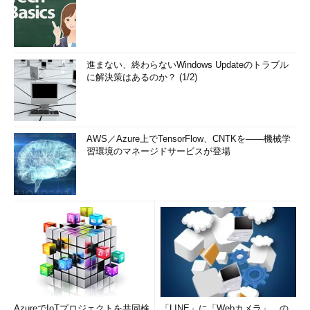
進まない、終わらないWindows Updateのトラブル
に解決策はあるのか？ (1/2)
AWS／Azure上でTensorFlow、CNTKを――機械学
習環境のマネージドサービスが登場
AzureでIoTプロジェクトを共同検
「LINE」に「Webカメラ」、の