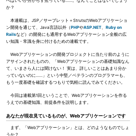
べばいいか分からず焦っている……。なんてことはないでしょう
か？
本連載は、JSP／サーブレット＋StrutsのWebアプリケーショ
ン開発を通じて、Java言語以外（
PHP
や
ASP.NET
、
Ruby on
Rails
など）の開発にも通用するWebアプリケーション全般の広
い知識・常識を身に付けるための連載です。
Webアプリケーションの開発プロジェクトに当たり前のように
アサインされたものの、「Webアプリケーションの基礎知識なん
て、いまさら人には聞けない！ 実は、詳しいことはあまり分か
っていないのに……」という中堅／ベテランのプログラマーも、
もう一度基礎を確認するつもりで気軽に読んでみてください。
今回は連載第1回ということで、Webアプリケーションを作る
うえでの基礎知識、前提条件を説明します。
あなたが現在見ているものが、Webアプリケーションです
まず、「Webアプリケーション」とは、どのようなものでしょ
うか？