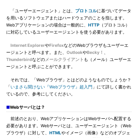
「ユーザーエージェント」とは、
プロトコル
に基づいてデータ
を用いるソフトウェアまたはハードウェアのことを指します。
Webアプリケーションの場合は一般的に、
HTTP
（プロトコル）
に対応しているユーザーエージェントを使う必要があります。
Internet Explorer
や
Firefox
などのWebブラウザもユーザーエ
ージェントと呼べます。また、
Outlook
や
Becky！
、
Thunderbird
などの
メールクライアント
も（メール）ユーザーエ
ージェントと呼ぶことができます。
それでは、「Webブラウザ」とはどのようなものでしょうか？
「
いまさら聞けない『Webブラウザ』超入門
」にて詳しく書かれ
ているので、参考にしてください。
■
Webサーバとは？
前述のとおり、WebアプリケーションはWebサーバへ配置する
必要があります。Webサーバとは、ユーザーエージェント（Web
ブラウザ）に対して、
HTML
やイメージ（画像）などのオブジェ