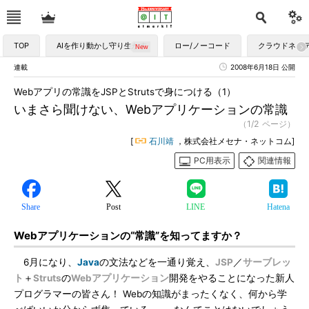
TOP
AIを作り動かし守り生かす
ロー/ノーコード
クラウドネイ
連載
2008年6月18日 公開
Webアプリの常識をJSPとStrutsで身につける（1）
いまさら聞けない、Webアプリケーションの常識
（1/2 ページ）
[
石川靖
，株式会社メセナ・ネットコム]
PC用表示
関連情報
Share
Post
LINE
Hatena
Webアプリケーションの“常識”を知ってますか？
6月になり、
Java
の文法などを一通り覚え、
JSP
／
サーブレッ
ト
＋
Struts
の
Webアプリケーション
開発をやることになった新人
プログラマーの皆さん！ Webの知識がまったくなく、何から学