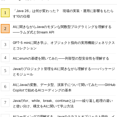
「Java 26」は何が変わった？ 現場の実装・運用に影響をもたら
す10の仕様
AIに聞きながらJavaのモダンな関数型プログラミングを理解する
――ラムダ式とStream API
GPT-5 miniに聞き学ぶ、オブジェクト指向の実用機能ジェネリクス
とコレクション
AIにenumの基礎を聞いてみた――列挙型の型安全性を理解する
Javaのプロジェクト管理をAIに聞きながら理解する――パッケージ
とモジュール
AIにJavaの変数、データ型、演算子について聞いてみた――GitHub
Copilotで始めるAIコーディングの基本
Javaのfor、while、break、continueとは――繰り返し処理の違い
と使い分け、構文をAIに聞いて学ぶ方法
AIコーディングで理解する、Javaのクラスとオブジェクト指向、イ