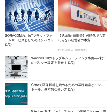
SORACOMの、IoTプラットフォ
【見城徹×藤田晋】AI時代でも変
ームサービスとしてのインパクト
わらない経営者の本質
(1/2)
PR(FINCHI on GOETHE)
Windows 10のトラブルシューティング事例──未知
のポリシー設定を探せ！ (1/2)
Caffeで画像解析を始めるための基礎知識とインス
トール、基本的な使い方 (1/2)
Windows系ITエンジニアのための産業用ドローン開