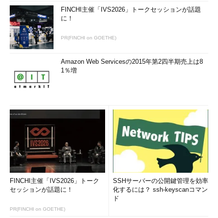
$ sudo yum install qemu
-
kvm 
FINCHI主催「IVS2026」トークセッションが話題
libvirt virt
-
manager virt
-
viewer

に！
$ sudo yum install vlgothic
-
fonts
.
noarch vlgothic
-
fonts
-
PR(FINCHI on GOETHE)
common
.
noarch vlgothic
-
p
-
fonts
.
noarch wget
Amazon Web Servicesの2015年第2四半期売上は8
1％増
第3回へ
oVirtアプライアンスのインストール
FINCHI主催「IVS2026」トーク
SSHサーバーの公開鍵管理を効率
セッションが話題に！
化するには？ ssh-keyscanコマン
ド
PR(FINCHI on GOETHE)