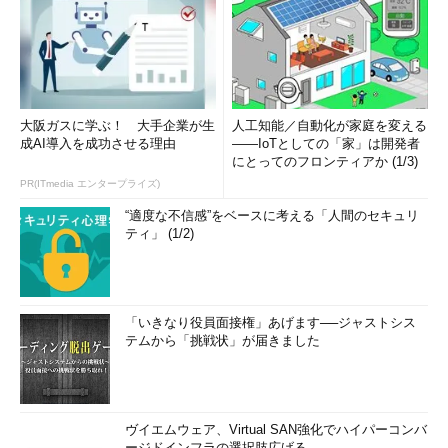
大阪ガスに学ぶ！ 大手企業が生
人工知能／自動化が家庭を変える
成AI導入を成功させる理由
――IoTとしての「家」は開発者
にとってのフロンティアか (1/3)
PR(ITmedia エンタープライズ)
“適度な不信感”をベースに考える「人間のセキュリ
ティ」 (1/2)
「いきなり役員面接権」あげます──ジャストシス
テムから「挑戦状」が届きました
ヴイエムウェア、Virtual SAN強化でハイパーコンバ
ージドインフラの選択肢広げる