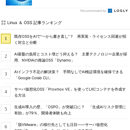
Recommended by
Linux ＆ OSS 記事ランキング
既存OSSをAIで“一から書き直し”？ 再実装・ライセンス回避が招
く対立と分断
AI基盤の負荷とコスト増どう抑える？ 主要テクノロジー企業が採
用、NVIDIAの推論OSS「Dynamo」
AIインフラ不足の解決策？ 手間なしでAI検証環境を確保できる
「Google Colab CLI」
サーバ仮想化OSS「Proxmox VE」を使ってLXCコンテナを作成す
る方法
生成AI導入の壁、「OSPO」が突破口に？ 「生成AIリスク管理に
有効」が79％、開発者体験も向上
「脱VMware」の移行先としても注目――サーバ仮想化