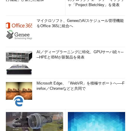
ャ「Project Bletchley」を発表
マイクロソフト、GeneeのAIスケジュール管理機能
をOffice 365に統合へ
AI／ディープラーニングに特化、GPUサーバ続々─
─HPEとIBMが新製品を発表
Microsoft Edge、「WebVR」を積極サポートへ──F
irefox／Chromeなどと共同で