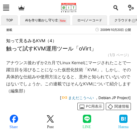
TOP
AIを作り動かし守り生かす
ロー/ノーコード
クラウドネイ
連載
2009年10月20日 公開
知って見るみるKVM（4）
触って試すKVM運用ツール「oVirt」
（1/3 ページ）
アナウンス後わずか2カ月でLinux Kernelにマージされたことで一
躍注目を浴びることになった仮想化技術「KVM」。しかし、その
具体的な仕組みや使用方法となると、意外と知られていないので
はないでしょうか。この連載ではそんなKVMについて紹介します
（編集部）
[
まえだこうへい
，Debian JP Project]
PC用表示
関連情報
Share
Post
LINE
Hatena