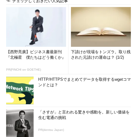
チェックしておきたい人気記事
筆者が使用しているマシン（HP ProLiant ML115）ではグラフ
ィカルモードでのインストールは全画面表示されないのに加え、
使用しているマウス（IBM SpaceSaver IIのトラックポイント）
がうまく認識されないので、テキストモードでインストールを行
いました。
テキストモードでインストールを行うには、インストールメニ
【西野亮廣】ビジネス書最新刊
下請けが現場をトンズラ。取り残
『北極星 僕たちはどう働くか』
された元請けの運命は？ (1/2)
ューの画面で「Install system with basic video drive」にカーソ
ルを合わせ、tabキーを押し、引数でtextを指定します。インス
PR(FINCHI on GOETHE)
トール自体は、言語、キーボードタイプ、ロケール、rootパスワ
ード、パーティション設定、ネットワーク設定を行うだけで、自
HTTP/HTTPSでまとめてデータを取得するwgetコマ
ンドとは？
動的に最小構成でインストールされます。
追加パッケージのインストール
oVirtアプライアンスを利用するには、Fedoraのリポジトリか
「さすが」と言われる驚きや感動を。新しい価値を
生む電通の挑戦
ら追加RPMパッケージをインストールする必要があります。追加
で必要なパッケージは、前述したとおり、qemu-kvm、libvirt、
PR(dentsu Japan)
virt-manager、virt-viewerです。基本的にはこれだけインストー