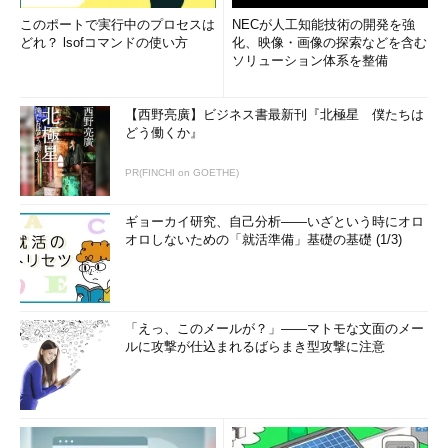
このポートで実行中のプロセスは
NECが人工知能技術の開発を強
どれ？ lsofコマンドの使い方
化、映像・画像の探索などを含む
ソリューション体系を整備
【西野亮廣】ビジネス書最新刊『北極星 僕たちは
どう働くか』
PR(FINCHI on GOETHE)
ギョーカイ研究、自己分析――いざという時にオロ
オロしないための「就活準備」基礎の基礎 (1/3)
「えっ、このメールが？」――マトモな文面のメー
ルに攻撃が仕込まれるばらまき型攻撃に注意