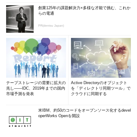
ルすればよいのですが、次のパッケージもインストールしておく
創業125年の課題解決力×多様な才能で挑む、これか
と便利です。
らの電通
- vlgothic-fonts.noarch
PR(dentsu Japan)
- vlgothic-fonts-common.noarch
- vlgothic-p-fonts.noarch
- wget
今回の検証では、GTKベースの管理ツールであるvirt-manager
を使います。フォントパッケージをインストールするのは、イン
ストール時にロケールをja_JP.UTF-8にしたので、virt-manager
実行時にVL Gothicフォントなどの日本語用フォントパッケージ
テープストレージの需要に拡大の
Active Directoryのオブジェクト
をインストールしていないと文字化けしてしまうためです。また
兆し――IDC、2019年までの国内
を「ディレクトリ同期ツール」で
wgetは、oVirtのアプライアンスイメージをダウンロードする際
市場予測を発表
クラウドに同期する
にあると便利ですが、必須ではありません。
米IBM、約50のコードをオープンソース化するdevel
ここまでの手順を実行すると、以下のようなコマンドになりま
operWorks Openを開設
す。
$ sudo yum update
