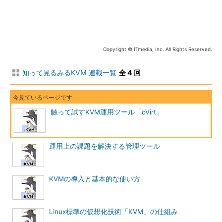
（
oVirt Server
）と管理対象ノード（
oVirt node
）という最低2台
以上の物理マシンが必要です。しかし、このスタンドアロンアプ
ライアンスはハードウェア仮想化支援機能（Intel-VTもしくは
AMD-V）が利用できる物理マシンが1台あれば、試すことができ
ます。
Copyright © ITmedia, Inc. All Rights Reserved.
スタンドアロン アプライアンスで導入してみる
知って見るみるKVM 連載一覧
全 4 回
スタンドアロンアプライアンスという名前から気付いた方もい
るかと思いますが、これはoVirtサーバをKVM用のイメージにし
触って試すKVM運用ツール「oVirt」
たものです。環境設定用のシェルスクリプトが同梱されていま
す。
システム要件としては、「ハードウェア仮想化支援機能を有
運用上の課題を解決する管理ツール
し、物理マシンにはFedora 9以降がインストールされているこ
と」「kvm（
注2
）、libvirt、virt-manager、virt-viewerの各パッ
KVMの導入と基本的な使い方
ケージがインストールされていること」が前提条件になります。
前提条件がFedoraのみになってしまうのは、普段Debianを使
Linux標準の仮想化技術「KVM」の仕組み
っている筆者にとっては不便ですが、今回はFedora 11を使って