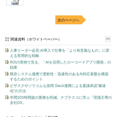
検証してみます（
注3
）。
注2：
Fedora 11ではパッケージ名がqemu-
次のページへ
kvmになっています。
注3：
シェルスクリプトがFedoraのパッケ
ージに依存した書き方（コマンドパス、パ
関連資料（ホワイトペーパー）
PR
ッケージ名、パッケージのクエリなど）に
なっているので、シェルスクリプトを書き
人事リーダー必見:AI導入で仕事を「より有意義なもの」に変
える実用的な戦略
換えれば、Debianでも検証できると思われ
ます。
ROIの実例で見る、「AIを活用したローコードアプリ開発」の
効果
Fedora 11のインストール
既存システム連携で柔軟性・迅速性のあるAI対応基盤を構築
するためのポイント
Fedora本体は、最小構成でインストールします。今回は、
ビザスクやソラコムも採用 Slack連携による稟議承認“爆速
Fedoraのミラーサイト
化”の方法
（
http://mirrors.fedoraproject.org/publiclist/Fedora/11/x86_64/
年間200時間超の業務を削減、ナブテスコに学ぶ「現場主導の
）からネットワークインストール用のISOイメージ「Fedora-11-
全社DX」
x86_64-netinst.iso」をダウンロードし、CD-RWに焼いてインス
トールしました。