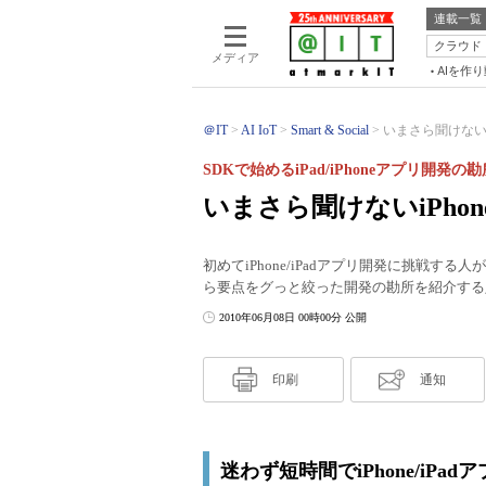
連載一覧
クラウド
メディア
AIを作
＠IT
AI IoT
Smart & Social
いまさら聞けないiP
SDKで始めるiPad/iPhoneアプリ開発の
いまさら聞けないiPhon
初めてiPhone/iPadアプリ開発に挑戦
ら要点をグっと絞った開発の勘所を紹介する
2010年06月08日 00時00分 公開
印刷
通知
迷わず短時間でiPhone/iPa