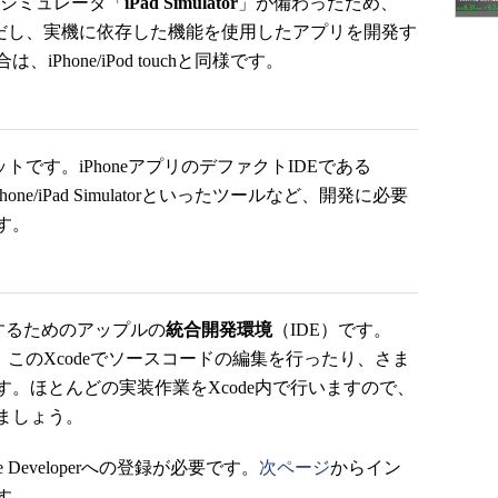
同様にシミュレータ「
iPad Simulator
」が備わったため、
ただし、実機に依存した機能を使用したアプリを開発す
hone/iPod touchと同様です。
セットです。iPhoneアプリのデファクトIDEである
ne/iPad Simulatorといったツールなど、開発に必要
す。
するためのアップルの
統合開発環境
（IDE）です。
いては、このXcodeでソースコードの編集を行ったり、さま
。ほとんどの実装作業をXcode内で行いますので、
ましょう。
e Developerへの登録が必要です。
次ページ
からイン
す。