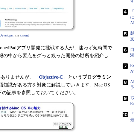
Developer
via
kwout
ne/iPadアプリ開発に挑戦する人が、迷わず短時間で
報の中から要点をグっと絞った開発の勘所を紹介し
E
要ありませんが、「
Objective-C
」という
プログラミン
A
知識がある方を対象に解説していきます。Mac OS
下の記事を参照しておいてください。
1