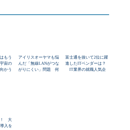
はもう
アイリスオーヤマも悩
富士通を抜いて2位に躍
年宇宙の
んだ「無線LANがつな
進したITベンダーは？
向かう
がりにくい」問題 何
IT業界の就職人気企
新技術
を変えて解決した？
業トップ20
！ 大
I導入を