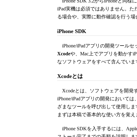
iPhone SDK 3.2からiPhoneと
iPad実機は必須ではありません。
る場合や、実際に動作確認を行う場合は、iP
iPhone SDK
iPhone/iPadアプリの開発ツール
Xcode
や、Mac上でアプリを動かすiPho
なソフトウェアをすべて含んでいま
Xcodeとは
Xcodeとは、ソフトウェアを開発
iPhone/iPadアプリの開発にお
ざまなツールを呼び出して使用します
まずは本稿で基本的な使い方を覚え
iPhone SDKを入手するには、Appl
ストール完了までの手順を説明しま