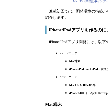
Mac OS X関連記事インデッ
連載初回では、開発環境の構築から、i
紹介します。
iPhone/iPadアプリを作る
iPhone/iPadアプリ開発には、
ハードウェア
Mac端末
iPhone/iPod touch/iPad
（実機
ソフトウェア
Mac OS X 10.5.3以降
iPhone SDK
（「Apple Deve
Mac端末