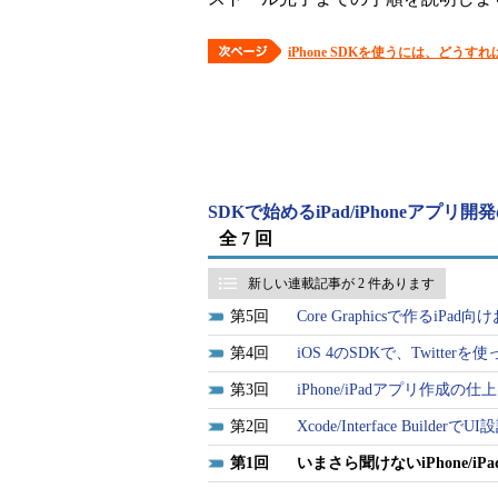
iPhone SDKを使うには、どうす
SDKで始めるiPad/iPhoneアプリ
全 7 回
新しい連載記事が 2 件あります
5
Core Graphicsで作るiP
4
iOS 4のSDKで、Twitterを
3
iPhone/iPadアプリ作成
2
Xcode/Interface Build
1
いまさら聞けないiPhone/i