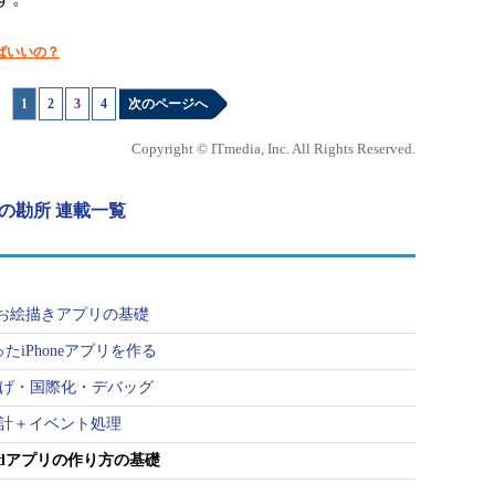
ればいいの？
1
|
2
|
3
|
4
次のページへ
Copyright © ITmedia, Inc. All Rights Reserved.
開発の勘所 連載一覧
ad向けお絵描きアプリの基礎
使ったiPhoneアプリを作る
の仕上げ・国際化・デバッグ
erでUI設計＋イベント処理
Padアプリの作り方の基礎