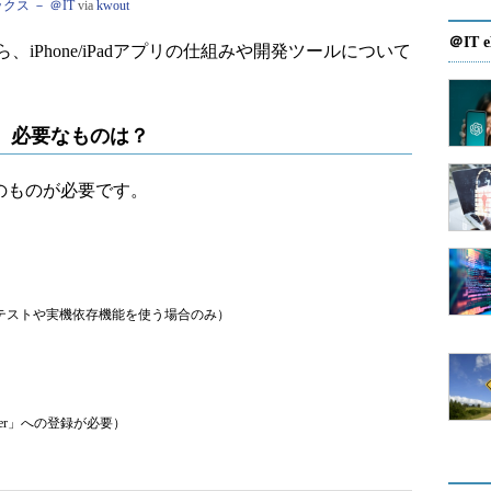
クス － ＠IT
via
kwout
＠IT e
Phone/iPadアプリの仕組みや開発ツールについて
のに、必要なものは？
以下のものが必要です。
テストや実機依存機能を使う場合のみ）
loper」への登録が必要）