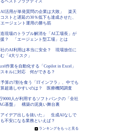
するベストプラクティス
「AI活用が単発質問の企業は大敗」 楽天
にコストと遅延の30％低下も達成させた、
AIエージェント運用の勝ち筋
製造現場のトラブル解消を「AI工場長」が
支援？ 「エージェント型工場」とは
自社のAI利用は本当に安全？ 現場放任に
潜む「4大リスク」
xcel作業を自動化する「Copilot in Excel」
がスキルに対応 何ができる？
I予算の7割を食う「ITインフラ」、中でも
予算超過しやすいのは？ 医療機関調査
万9000人が利用するソフトバンクの「全社
RAG基盤」 構築の泥臭い舞台裏
「アイデア出しを抜いた」 生成AIなしで
最も不安になる業務といえば？
»
ランキングをもっと見る