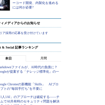
ーコード開発、内製化を進める
には何が必要?
ティメディアからのお知らせ
リア採用の応募を受け付けています
rt & Social 記事ランキング
月間
本日
arkdownファイルが、AI時代の負債に？
oogleが提案する「ナレッジ標準化」の一
手
oogle Chromeの新機能「Skills」 AIプロ
プトの“毎回手打ち”を不要に
1人1AI」のアプローチは破綻する――チ
ームでAI共有時のセキュリティ問題を解決