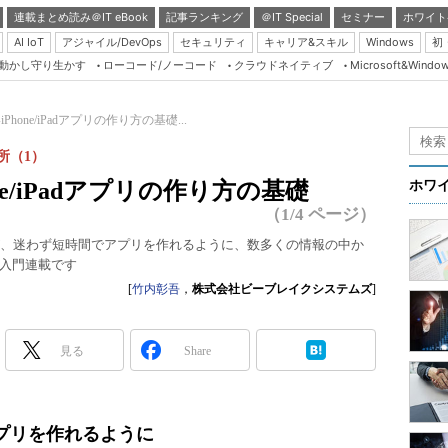
連載まとめ読み＠IT eBook
記事ランキング
＠IT Special
セミナー
ホワイト
AI IoT
アジャイル/DevOps
セキュリティ
キャリア&スキル
Windows
初
り動かし守り生かす
ローコード/ノーコード
クラウドネイティブ
Microsoft&Windo
Server & Storage
HTML5 + UX
hone/iPadアプリの作り方の基礎...
Smart & Social
勘所（1）
Coding Edge
e/iPadアプリの作り方の基礎
ホワ
Java Agile
（1/4 ページ）
Database Expert
する人が、迷わず短時間でアプリを作れるように、数多くの情報の中か
入門連載です
Linux ＆ OSS
[
竹内彰吾
，
株式会社ビーブレイクシステムズ
]
Master of IP Networ
Security & Trust
見る
Share
Test & Tools
Insider.NET
dアプリを作れるように
ブログ