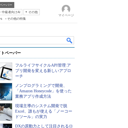
ペーパー
・中級者向けAI
その他
マイページ
ws
その他の特集
イトペーパー
フルライフサイクルAPI管理:ア
プリ開発を変える新しいアプロ
ーチ
ノンプログラミングで開発、
k
「Amazon Honeycode」を使った
業務アプリ作成方法
現場主導のシステム開発で脱
Excel、誰もが使える「ノーコー
ドツール」の実力
DXの原動力として注目されるロ