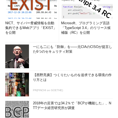
ール機能
」
●ドメインプロファイルにおける推奨設定
NICT、サイバー脅威情報を自動
Microsoft、プログラミング言語
それでは以下、各項目についてその推奨する設定について見て
集約できるWebアプリ「EXIST」
「TypeScript 3.4」のリリース候
いく。なおグループポリシーの項目名は、Windows XP／
を公開
補版（RC）を公開
Windows Server 2003以前とWindows Vista／Windows Server
2008以降で少し異なるが、ここではWindows 7／Windows
一にも二にも「防御」を――元CIAのCISOが提言し
Server 2008 R2での例を示しておく。たとえ項目名は異なってい
た6つのセキュリティ対策
ても、その意味するところは変わらない。
■「ローカル プログラムの例外を許可する」→未構成／有効／無
効
【西野亮廣】つくりたいものを追求できる環境の作
り方とは
Windowsファイアウォールでは、デフォルトでは外部からの着
PR(FINCHI on GOETHE)
信はブロックされるが、これに対して「例外」を定義すると、外
部からの着信を受け付けるようになる。つまり、外部から接続さ
2018年の災害では34.2％で「BCPが機能した」、N
れるサービスを定義できる。
TTデータ経営研究所が調査
この項目を有効もしくは未構成にすると、ローカルPCの管理