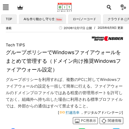
TOP
AIを作り動かし守り生かす
ロー/ノーコード
クラウドネイ
2025年6月9日 更新
連載
2010年12月17日 公開
Tech TIPS
グループポリシーでWindowsファイアウォールを
まとめて管理する（ドメイン向け推奨Windowsフ
ァイアウォール設定）
グループポリシーを利用すれば、複数のPCに対してWindowsフ
ァイアウォールの設定を一括して簡単に行える。ファイアウォー
ルのドメインプロファイルではある程度の管理用ポートを許可し
ておく。組織外へ持ち出した場合に利用される標準プロファイル
では、外部からの通信はすべて禁止すること。
[
打越浩幸
，デジタルアドバンテージ]
PC用表示
関連情報