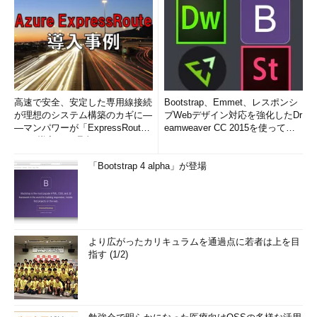
ネットワーク上で稼働しているノードを簡単に調べる方法とし
て、マルチキャストやブロードキャストアドレスをあて先にした
pingを利用することがある（複数のノードから応答が帰ってくる
ので、その存在が判明する）。だがこれは、しばしばネットワー
クに負荷を与える攻撃に利用されることがある。管理上の必要性
があるなら使ってもよいだろうが、インターネットに接続してい
高速で安全、安定した専用線接続
Bootstrap、Emmet、レスポンシ
るような環境では無効にしておく。有効にすると、そのような応
が理想のシステム構築のカギに―
ブWebデザイン対応を強化したDr
答はすべてブロックされるが、無効もしくは未構成の場合は3秒
―マンパワーが「ExpressRout
eamweaver CC 2015を使って
e」を導入した理由
み...
間だけ許可され、その後はブロックされる。
「Bootstrap 4 alpha」が登場
■ログの記録を許可する→未構成／有効
トラブル時にログの解析をするつもりならログの記録を有効に
しておくとよい。とはいえ、通常は「ドロップ」パケットのログ
さえあれば十分なので、「成功」のログは記録しないようにして
より広がったカリキュラムを通過点に若者は上を目
おく。
指す (1/2)
■「通知を禁止する」→未構成／有効／無効
ファイアウォールを越えて外部へ通信が行われ、それがさらに