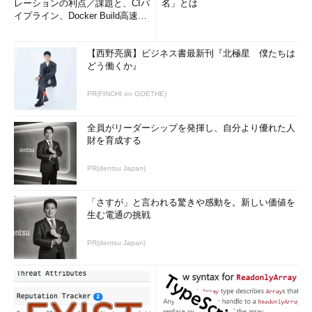
レーションの利点／課題と、CIパ
名」とは
●2つのプロファイル
イプライン、Docker Build高速化
のコツ (1/2...
「Windows ファイアウォール」の下には「ドメイン プロファ
イル」と「標準プロファイル」という2つのプロファイル項目が
【西野亮廣】ビジネス書最新刊『北極星 僕たちは
どう働くか』
あるが、いずれもドメインに参加しているPCでのみ有効なプロ
ファイルである（そもそもドメインに参加していないとグループ
PR(FINCHI on GOETHE)
ポリシーは利用できないが）。ドメインプロファイルはドメイン
ネットワークに直接接続されてオンラインになっている状態、標
全員がリーダーシップを発揮し、自分より優れた人
準プロファイルはドメインネットワークから切り離されてオフラ
財を育成する
インになっている状態でのみ有効となる。後者は例えばドメイン
に参加しているノートPCを外へ持ち出して、ドメインコントロ
PR(dentsu Japan)
ーラと通信ができないような状態で適用される。この状態では公
衆無線LANや社外のインターネットに接続している状態であろう
「さすが」と言われる驚きや感動を。新しい価値を
から、より厳しいセキュリティ設定にしておく必要がある。以下
生む電通の挑戦
の記事も参照していただきたい。
PR(dentsu Japan)
TIPS「
Windowsファイアウォールのプロファイルを知る
」
連載 Vistaの地平 第14回「
進化したWindows Vistaのファ
イアウォール機能
」
連載 Windows 7新時代 第9回「
Windows 7のファイアウォ