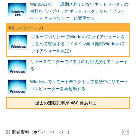
理する
」
Windowsで、「識別されていないネットワーク」の
種類を「パブリック ネットワーク」から「プライ
●編集対象のグループポリシー
ベート ネットワーク」に変更する
Windowsファイアウォールを制御するグループポリシーは、
［コンピュータの構成］－［管理用テンプレート］－［ネットワ
グループポリシーでWindowsファイアウォールを
ーク］－［ネットワーク接続］－［Windows ファイアウォー
まとめて管理する（ドメイン向け推奨Windowsフ
ル］にある（Windows 7／Server Server 2008 R2以降の場合は
ァイアウォール設定）
［コンピュータの構成］－［ポリシー］－［管理用テンプレー
ト］－［ネットワーク］－［ネットワーク接続］－［Windows
リソースモニターでメモリの利用状況をモニターす
ファイアウォール］）。
る
Windowsでリモートデスクトップ接続中にリモート
コンピューターを再起動する
過去の連載記事が 460 件あります
関連資料（ホワイトペーパー）
PR