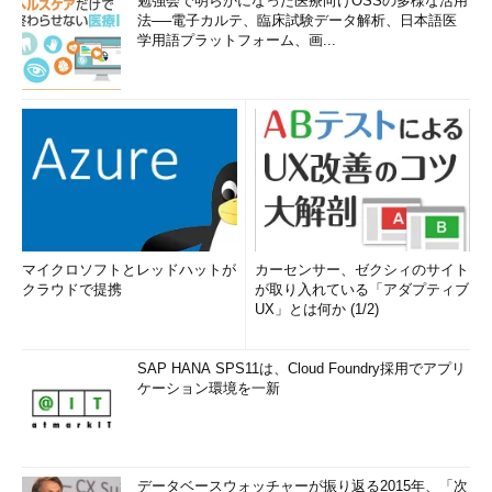
勉強会で明らかになった医療向けOSSの多様な活用
外部からアクセスされるようなプログラムの場合、デフォルト
法──電子カルテ、臨床試験データ解析、日本語医
学用語プラットフォーム、画...
（未構成）では通信を許可するか、ブロックするか、後で確認す
るかといったダイアログが表示されるが、その通知を出さないよ
うにするかどうかを設定する。ユーザーが知らないうちに通信を
許可してしまう可能性があるので、セキュリティを重視するなら
有効にしておく。しかしユーザーの操作に任せるなら未構成か無
効にする。
■「例外を許可しない」→未構成／有効／無効
有効にすると、ファイアウォールの例外が定義できなくなる
マイクロソフトとレッドハットが
カーセンサー、ゼクシィのサイト
クラウドで提携
が取り入れている「アダプティブ
（Windowsファイアウォールの「例外」タブがすべて無効にな
UX」とは何か (1/2)
る）。外部からの通信をすべて禁止し、許可もさせないなら有効
にするとよいが、そのままではいくらかのサービスが利用できな
くなる可能性があることに注意する。
SAP HANA SPS11は、Cloud Foundry採用でアプリ
ケーション環境を一新
●標準プロファイルにおける推奨設定
標準プロファイルは、ドメイン非接続環境における設定を定義
するポリシーである。この状態になるということは、例えばノー
データベースウォッチャーが振り返る2015年、「次