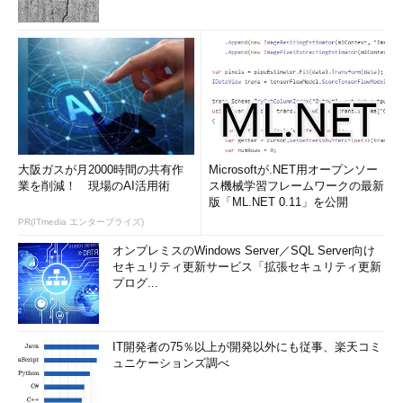
者はサービスを公開するプログラム（つまり「例外」に設定する
プログラム）を追加／削除できる。これはデフォルトの状態であ
る。無効にすると、プログラムの例外を定義できなくなる。
■「着信プログラムの例外を定義する」→未構成／有効／無効
ここでは、例外として認めるプログラムのパスや接続を許可す
るネットワークアドレスなどを定義する。Windowsファイアウォ
大阪ガスが月2000時間の共有作
Microsoftが.NET用オープンソー
ールの設定画面における「例外」タブの内容に相当する。例えば
業を削減！ 現場のAI活用術
ス機械学習フレームワークの最新
「%programfiles%\myapp\myapp.exe:LocalSubNet,192.168.0.0/
版「ML.NET 0.11」を公開
16:enabled:my server application」といった定義列を追加する。
PR(ITmedia エンタープライズ)
運用「
システム管理者のためのXP SP2展開計画 第2回
オンプレミスのWindows Server／SQL Server向け
Windowsファイアウォールの管理 3．netshによる設定
」が参
セキュリティ更新サービス「拡張セキュリティ更新
考になるだろう。
プログ...
■「ローカル ポートの例外を許可する」→未構成／有効／無効
IT開発者の75％以上が開発以外にも従事、楽天コミ
この項目を有効もしくは未構成にすると、ローカルPCの管理
ュニケーションズ調べ
者は着信を許可するポートを追加／削除できる。これはデフォル
トの状態である。無効にすると、ポートの例外を定義できなくな