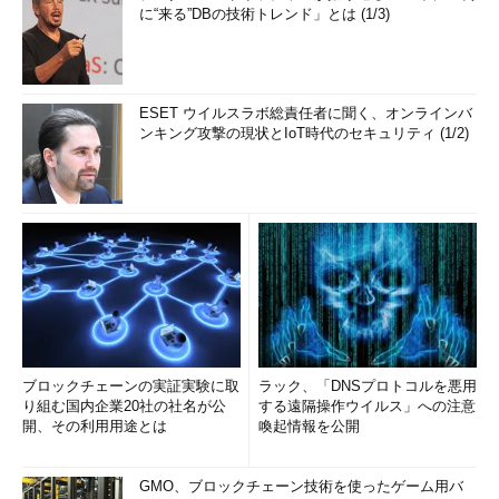
トPCを外部へ持ち出しているといった状況が考えられるので、
に“来る”DBの技術トレンド」とは (1/3)
なるべく厳しく外部からの通信を禁止する。具体的には、上記の
項目のうち、
「すべてのネットワーク接続の保護」
ESET ウイルスラボ総責任者に聞く、オンラインバ
ンキング攻撃の現状とIoT時代のセキュリティ (1/2)
「マルチキャストまたはブロードキャスト要求に対する応
答を禁止する」
「通知を禁止する」
「例外を許可しない」
を有効にし、それ以外のものは未構成や無効などに設定するのが
よい（ただし「通知を禁止する」と「例外を許可しない」は、使
用するアプリケーションなどによって許可してもよい）。ファイ
ル共有や管理用ポートはもちろんのこと、ICMPもすべて禁止し
ておく。
ブロックチェーンの実証実験に取
ラック、「DNSプロトコルを悪用
り組む国内企業20社の社名が公
する遠隔操作ウイルス」への注意
開、その利用用途とは
喚起情報を公開
■この記事と関連性の高い別の記事
Windowsファイアウォールのリモート管理を有効にする
（TIPS）
GMO、ブロックチェーン技術を使ったゲーム用バ