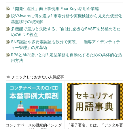
Windowsファイアウォールを設定するためのグル
ープポリシー
「開発生産性」向上事例集 Four Keys活用企業編
Windowsファイアウォールのためのグループポリ
脱VMwareに何を選ぶ? 市場分析や実機検証から見えた仮想化
シー。これはWindows 7／Windows Server 2008
基盤移行の現実解
R2での例。2つのプロファイルがあるので、これ
多機能で選ぶと失敗する、“自社に必要なSASE”を見極めるた
らを設定する。
（1）
ドメイン接続時に使用されるプロファイ
めの6つの視点
ル。
SNS認証や多要素認証も数分で実装、「顧客アイデンティテ
（2）
ドメインからオフラインの状態で利用さ
ィー管理」の変革術
れるプロファイル。
RPAとAIの違いとは? 定型業務を自動化するための具体的な活
用方法
なお、Windows Vista／Windows Server 2008以降のグループ
ポリシーには、新しく［コンピュータの構成］－［Windowsの設
チェックしておきたい人気記事
定］－［セキュリティの設定］－［セキュリティが強化された
Windowsファイアウォール］という項目もあるが、これは、
Windowsファイアウォール後継の「セキュリティが強化された
Windowsファイアウォール」に対応するグループポリシー項目で
ある。リモート管理するだけなら、こちらは使わなくてもよい
（連載 Vistaの地平 第15回「
進化したWindows Vistaのファイア
ウォール機能（後編）
」参照）。
コンテナベースの継続的インテグ
「電子署名」とは、「デジタル署