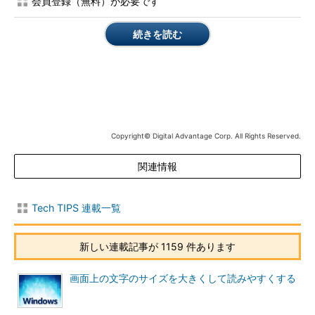
会員登録（無料）が必要です
やメールサーバへ急にアクセスできなくなるなど。特にサーバ
系OSに注意）、最初は限定されたOUでテストするなど、十分
続きを読む
注意して実施・運用していただきたい。
●グループポリシー管理ツールを用意する
グループポリシーを編集するには［管理ツール］に含まれる
［グループ ポリシー管理］ツールを利用するが、これらはデフ
Copyright© Digital Advantage Corp. All Rights Reserved.
ォルトではWindows Server 2008以降のサーバOSにしか用意さ
れていない。Windows XPやWindows Vista、Windows 7のよう
関連情報
なクライアントOS、およびWindows Server 2003を利用してい
る場合は、以下のTIPS記事などを参考に、管理ツールをインス
トールしておく。
Tech TIPS 連載一覧
TIPS「
グループポリシー管理を強力に支援するGPMCを活
新しい連載記事が 1159 件あります
用する
」
TIPS「
サーバ用管理ツールをクライアントPCにインスト
画面上の文字のサイズを大きくして読みやすくする
ールする
」
TIPS「
RSATツールでWindows Server 2008をリモート管