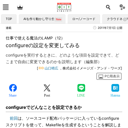
TOP
AIを作り動かし守り生かす
ロー/ノーコード
クラウドネイ
連載
2011年7月1日 公開
仕事で使える魔法のLAMP（12）
configureの設定を変更してみる
configureを実行するときに、どのような項目を設定できて、ど
こまで自由に変更できるのかを説明します（編集部）
[
山口晴広
，株式会社イメージズ・アンド・ワーズ]
PC用表示
Share
Post
LINE
Hatena
configureでどんなことを設定できるか
前回
は、ソースコード配布パッケージに入っているconfigure
スクリプトを使って、Makefileを生成するということを解説しま