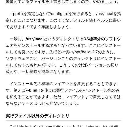
来備えているファイルを上書きしてしまうので、やめましょう。
--prefixを指定しないでconfigureを実行すると、/usr/localを指
定したことになります。このようなデフォルト値もヘルプに書い
てありますのでよく確認しましょう。
一般に、
/usr/local
というディレクトリは
OS標準外のソフトウ
ェア
をインストールする場所となっています。ここにインストー
ルしても良いのですが、先ほどの例の/opt/hello-2.7のように、
ソフトウェアごと、バージョンごとのディレクトリにインストー
ルしておくのも1つの手です。こうしておけばバージョンの切り
替えや、一括削除が簡単になります。
インストール先の標準のレイアウトを変更することもできま
す。例えば
--bindir
を使えば実行ファイルのインストール先のみ
を変えることができます。ただ、レイアウトまで変更しなくては
ならないケースはほとんどないでしょう。
実行ファイル以外のディレクトリ
GNU Helloのインストールディレクトリに「share」というデ