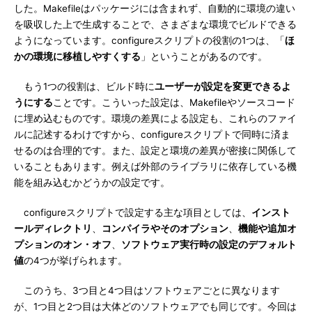
した。Makefileはパッケージには含まれず、自動的に環境の違い
を吸収した上で生成することで、さまざまな環境でビルドできる
ようになっています。configureスクリプトの役割の1つは、「
ほ
かの環境に移植しやすくする
」ということがあるのです。
もう1つの役割は、ビルド時に
ユーザーが設定を変更できるよ
うにする
ことです。こういった設定は、Makefileやソースコード
に埋め込むものです。環境の差異による設定も、これらのファイ
ルに記述するわけですから、configureスクリプトで同時に済ま
せるのは合理的です。また、設定と環境の差異が密接に関係して
いることもあります。例えば外部のライブラリに依存している機
能を組み込むかどうかの設定です。
configureスクリプトで設定する主な項目としては、
インスト
ールディレクトリ
、
コンパイラやそのオプション
、
機能や追加オ
プションのオン・オフ
、
ソフトウェア実行時の設定のデフォルト
値
の4つが挙げられます。
このうち、3つ目と4つ目はソフトウェアごとに異なります
が、1つ目と2つ目は大体どのソフトウェアでも同じです。今回は