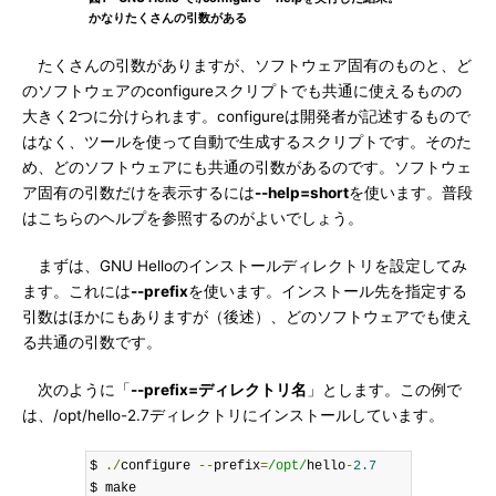
かなりたくさんの引数がある
たくさんの引数がありますが、ソフトウェア固有のものと、ど
のソフトウェアのconfigureスクリプトでも共通に使えるものの
大きく2つに分けられます。configureは開発者が記述するもので
はなく、ツールを使って自動で生成するスクリプトです。そのた
め、どのソフトウェアにも共通の引数があるのです。ソフトウェ
ア固有の引数だけを表示するには
--help=short
を使います。普段
はこちらのヘルプを参照するのがよいでしょう。
まずは、GNU Helloのインストールディレクトリを設定してみ
ます。これには
--prefix
を使います。インストール先を指定する
引数はほかにもありますが（後述）、どのソフトウェアでも使え
る共通の引数です。
次のように「
--prefix=ディレクトリ名
」とします。この例で
は、/opt/hello-2.7ディレクトリにインストールしています。
$ 
./
configure 
--
prefix
=
/opt/
hello
-
2.7
$ make
