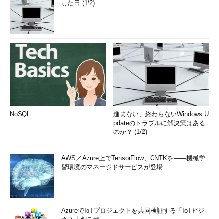
した日 (1/2)
NoSQL
進まない、終わらないWindows U
pdateのトラブルに解決策はある
のか？ (1/2)
AWS／Azure上でTensorFlow、CNTKを――機械学
習環境のマネージドサービスが登場
AzureでIoTプロジェクトを共同検証する「IoTビジ