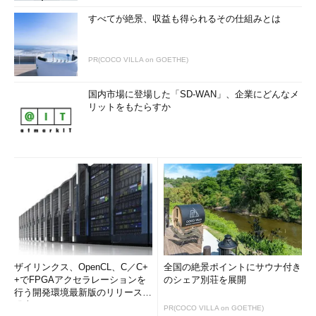
すべてが絶景、収益も得られるその仕組みとは
PR(COCO VILLA on GOETHE)
国内市場に登場した「SD-WAN」、企業にどんなメ
リットをもたらすか
ザイリンクス、OpenCL、C／C+
全国の絶景ポイントにサウナ付き
+でFPGAアクセラレーションを
のシェア別荘を展開
行う開発環境最新版のリリースを
発表
PR(COCO VILLA on GOETHE)