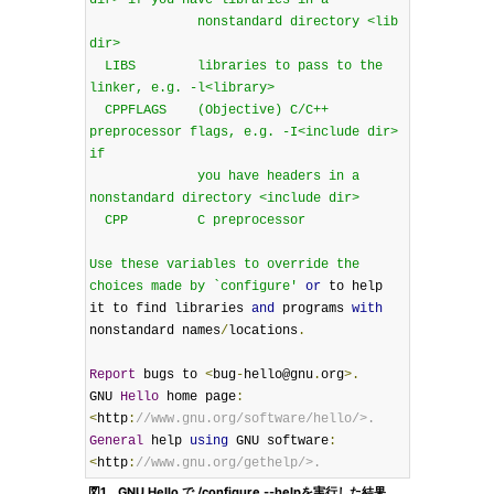
dir> if you have libraries in a

              nonstandard directory <lib 
dir>

  LIBS        libraries to pass to the 
linker, e.g. -l<library>

  CPPFLAGS    (Objective) C/C++ 
preprocessor flags, e.g. -I<include dir> 
if

              you have headers in a 
nonstandard directory <include dir>

  CPP         C preprocessor

Use these variables to override the 
choices made by `configure'
or
 to help

it to find libraries 
and
 programs 
with
nonstandard names
/
locations
.
Report
 bugs to 
<
bug
-
hello@gnu
.
org
>.
GNU 
Hello
 home page
:
<
http
:
//www.gnu.org/software/hello/>.
General
 help 
using
 GNU software
:
<
http
:
//www.gnu.org/gethelp/>.
図1 GNU Hello で./configure --helpを実行した結果。