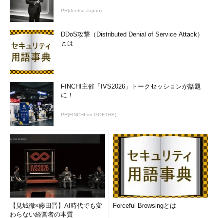
PR(dentsu Japan)
DDoS攻撃（Distributed Denial of Service Attack）
とは
FINCHI主催「IVS2026」トークセッションが話題
に！
PR(FINCHI on GOETHE)
【見城徹×藤田晋】AI時代でも変
Forceful Browsingとは
わらない経営者の本質