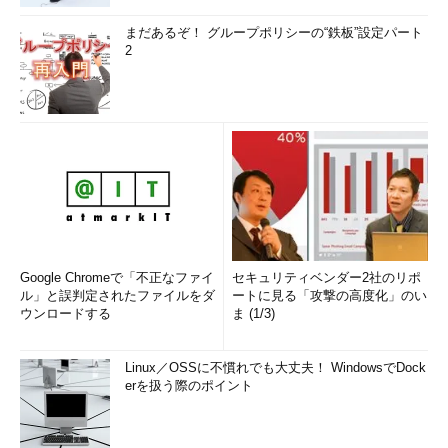
まだあるぞ！ グループポリシーの“鉄板”設定パート
2
Google Chromeで「不正なファイ
セキュリティベンダー2社のリポ
ル」と誤判定されたファイルをダ
ートに見る「攻撃の高度化」のい
ウンロードする
ま (1/3)
Linux／OSSに不慣れでも大丈夫！ WindowsでDock
erを扱う際のポイント