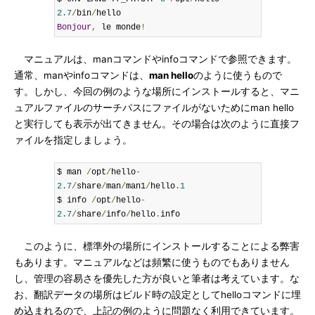
2.7
/
bin
/
Bonjour
,
 le monde
!
マニュアルは、manコマンドやinfoコマンドで参照できます。
通常、manやinfoコマンドは、
man hello
のように使うもので
す。しかし、今回の例のような場所にインストールすると、マニ
ュアルファイルのサーチパスにファイルがないためにman hello
と実行しても表示が出てきません。その場合は次のように直接フ
ァイルを指定しましょう。
$ man 
/
opt
/
hello
-
2.7
/
share
/
man
/
man1
/
hello
.
1
$ info 
/
opt
/
hello
-
2.7
/
share
/
info
/
hello
.
info
このように、標準外の場所にインストールすることによる弊害
もあります。マニュアルなどは頻繁に使うものでもありません
し、管理の容易さを優先した方が良いと筆者は考えています。な
お、翻訳データの場所はビルド時の設定としてhelloコマンドに埋
め込まれるので、上記の例のように問題なく利用できています。