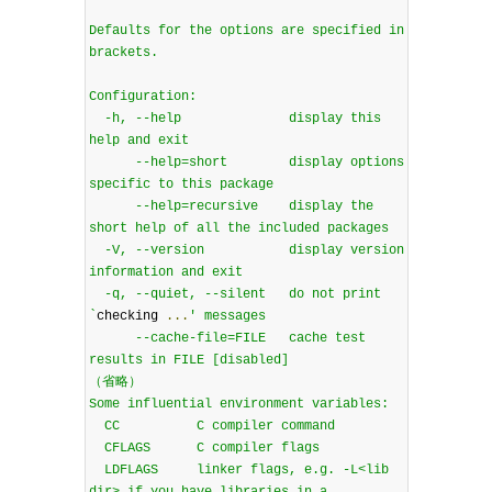
Defaults for the options are specified in 
brackets.

Configuration:

  -h, --help              display this 
help and exit

      --help=short        display options 
specific to this package

      --help=recursive    display the 
short help of all the included packages

  -V, --version           display version 
information and exit

  -q, --quiet, --silent   do not print 
`
checking 
...
' messages

      --cache-file=FILE   cache test 
results in FILE [disabled]

（省略）

Some influential environment variables:

  CC          C compiler command

  CFLAGS      C compiler flags

  LDFLAGS     linker flags, e.g. -L<lib 