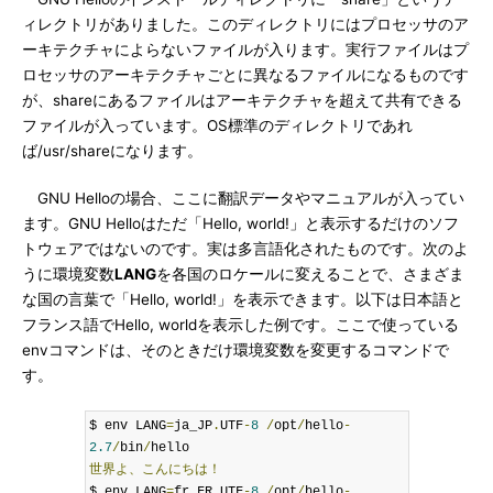
ィレクトリがありました。このディレクトリにはプロセッサのア
ーキテクチャによらないファイルが入ります。実行ファイルはプ
ロセッサのアーキテクチャごとに異なるファイルになるものです
が、shareにあるファイルはアーキテクチャを超えて共有できる
ファイルが入っています。OS標準のディレクトリであれ
ば/usr/shareになります。
GNU Helloの場合、ここに翻訳データやマニュアルが入ってい
ます。GNU Helloはただ「Hello, world!」と表示するだけのソフ
トウェアではないのです。実は多言語化されたものです。次のよ
うに環境変数
LANG
を各国のロケールに変えることで、さまざま
な国の言葉で「Hello, world!」を表示できます。以下は日本語と
フランス語でHello, worldを表示した例です。ここで使っている
envコマンドは、そのときだけ環境変数を変更するコマンドで
す。
$ env LANG
=
ja_JP
.
UTF
-
8
/
opt
/
hello
-
2.7
/
bin
/
世界よ、こんにちは！
$ env LANG
=
fr_FR
.
UTF
-
8
/
opt
/
hello
-