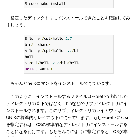
$ sudo make install
指定したディレクトリにインストールできたことを確認してみ
ましょう。
$ ls 
-
p 
/
opt
/
hello
-
2.7
bin
/
  share
/
$ ls 
-
p 
/
opt
/
hello
-
2.7
/
bin

hello

$ 
/
opt
/
hello
-
2.7
/
bin
/
Hello
,
 world
!
ちゃんとhelloコマンドをインストールできています。
このように、インストールするファイルは--prefixで指定した
ディレクトリの直下ではなく、binなどのサブディレクトリにイ
ンストールされます。このサブディレクトリのレイアウトは、
UNIXの標準的なレイアウトに従っています。もし--prefixに/usr
を指定すれば、OSの標準的なディレクトリにインストールする
ことになるわけです。もちろんこのように指定すると、OSが本