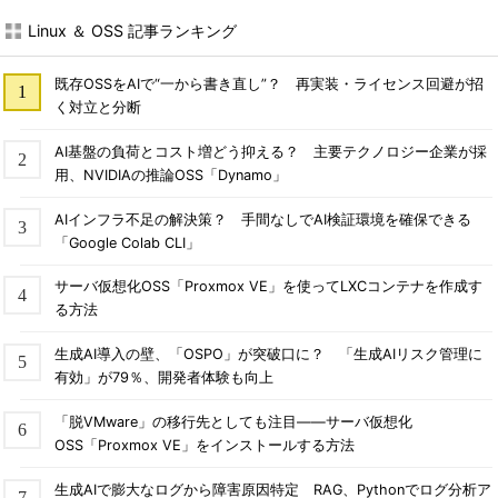
Linux ＆ OSS 記事ランキング
既存OSSをAIで“一から書き直し”？ 再実装・ライセンス回避が招
く対立と分断
AI基盤の負荷とコスト増どう抑える？ 主要テクノロジー企業が採
用、NVIDIAの推論OSS「Dynamo」
AIインフラ不足の解決策？ 手間なしでAI検証環境を確保できる
「Google Colab CLI」
サーバ仮想化OSS「Proxmox VE」を使ってLXCコンテナを作成す
る方法
生成AI導入の壁、「OSPO」が突破口に？ 「生成AIリスク管理に
有効」が79％、開発者体験も向上
「脱VMware」の移行先としても注目――サーバ仮想化
OSS「Proxmox VE」をインストールする方法
生成AIで膨大なログから障害原因特定 RAG、Pythonでログ分析ア