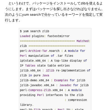
というわけで、パッケージをインストールしてzlibを使えるよ
うにします。まずはパッケージを探し出さなければなりません。
次のようにyum searchで分かっているキーワードを指定して実
行します。
Loaded
 plugins
:
================================
Matched
:
zlib 
=================================
perl
-
Archive
-
Tar
.
noarch 
:
 A 
module
for
Perl
 manipulation 
of
.
tar files

iptstate
.
x86_64 
:
 A top
-
like display 
of
IP 
Tables
 state table entries

jzlib
.
x86_64 
:
JZlib
 re
-
implementation 
of
zlib 
in
 pure 
Java
jzlib
-
demo
.
x86_64 
:
Examples
for
 jzlib

jzlib
-
javadoc
.
x86_64 
:
Javadoc
for
 jzlib

perl
-
Compress
-
Zlib
.
x86_64 
:
 A 
module
providing 
Perl
 interfaces to the zlib

:
 compression 
library
.