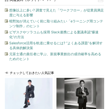
想像以上に多い? 調査で見えた「ワークフロー」が従業員満足
度に与える影響
暗黙知が消えていく前に取り組みたい「eラーニング用コンテ
ンツ制作」のヒント
ビザスクやソラコムも採用 Slack連携による稟議承認“爆速
化”の方法
Salesforce活用を軌道に乗せるには? “よくある課題”を解消す
る具体的解決策
元富士通の責任者に学ぶ、新規事業創出の成功確率を高める
ためのヒント
チェックしておきたい人気記事