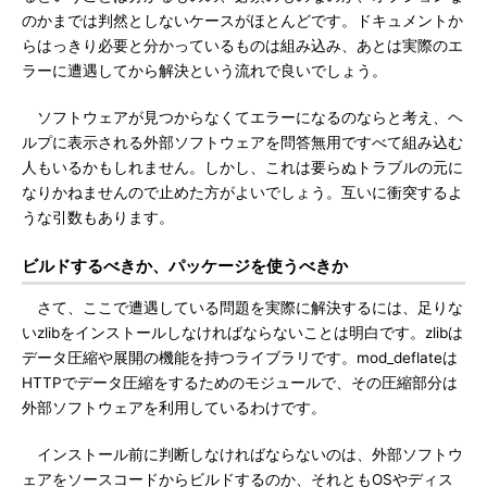
のかまでは判然としないケースがほとんどです。ドキュメントか
らはっきり必要と分かっているものは組み込み、あとは実際のエ
ラーに遭遇してから解決という流れで良いでしょう。
ソフトウェアが見つからなくてエラーになるのならと考え、ヘ
ルプに表示される外部ソフトウェアを問答無用ですべて組み込む
人もいるかもしれません。しかし、これは要らぬトラブルの元に
なりかねませんので止めた方がよいでしょう。互いに衝突するよ
うな引数もあります。
ビルドするべきか、パッケージを使うべきか
さて、ここで遭遇している問題を実際に解決するには、足りな
いzlibをインストールしなければならないことは明白です。zlibは
データ圧縮や展開の機能を持つライブラリです。mod_deflateは
HTTPでデータ圧縮をするためのモジュールで、その圧縮部分は
外部ソフトウェアを利用しているわけです。
インストール前に判断しなければならないのは、外部ソフトウ
ェアをソースコードからビルドするのか、それともOSやディス