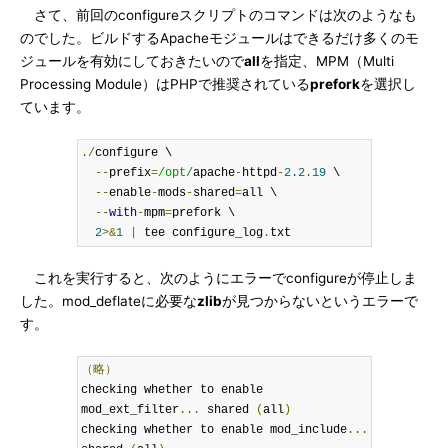
さて、前回のconfigureスクリプトのコマンドは次のようなも
のでした。ビルドするApacheモジュールはできるだけ多くのモ
ジュールを有効にしておきたいので
all
を指定、MPM（Multi
Processing Module）はPHPで推奨されている
prefork
を選択し
ています。
./
configure \

--
prefix
=
/opt/
apache
-
httpd
-
2.2
.
19
 \

--
enable
-
mods
-
shared
=
all \

--
with
-
mpm
=
prefork \

2
>&
1
|
 tee configure_log
.
txt
これを実行すると、次のようにエラーでconfigureが停止しま
した。mod_deflateに必要な
zlib
が見つからないというエラーで
す。
（略）
checking whether to enable 
mod_ext_filter
...
 shared 
(
all
)
checking whether to enable mod_include
...