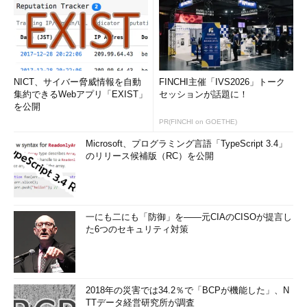
NICT、サイバー脅威情報を自動
FINCHI主催「IVS2026」トーク
集約できるWebアプリ「EXIST」
セッションが話題に！
を公開
PR(FINCHI on GOETHE)
Microsoft、プログラミング言語「TypeScript 3.4」
のリリース候補版（RC）を公開
一にも二にも「防御」を――元CIAのCISOが提言し
た6つのセキュリティ対策
2018年の災害では34.2％で「BCPが機能した」、N
TTデータ経営研究所が調査