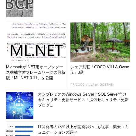
Microsoftが.NET用オープンソー
シェア別荘「COCO VILLA Owne
ス機械学習フレームワークの最新
rs」3選
版「ML.NET 0.11」を公開
PR(COCO VILLA on GOETHE)
オンプレミスのWindows Server／SQL Server向け
セキュリティ更新サービス「拡張セキュリティ更新
プログ...
IT開発者の75％以上が開発以外にも従事、楽天コミ
ュニケーションズ調べ