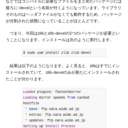
などではコンパイルに必要なファイルをまとめたパッケージには
後ろに-develという名前が付くようになっています。ライブラリ
そのものはヘッダファイルがなくても動作するため、パッケージ
が分割された状態になっていることがほとんどです。
つまり、今回はzlibとzlib-develの2つのパッケージが必要とい
うことになります。インストールは次のように実行します。
$ sudo yum install zlib zlib
-
devel
結果は以下のようになります。よく見ると、zlibはすでにイン
ストールされていて、zlib-develのみが新たにインストールされ
たことが分かります。
Loaded
 plugins
:
Loading
 mirror speeds 
from
 cached 
hostfile

*
base
:
 ftp
.
nara
.
wide
.
ad
.
jp

*
 extras
:
 ftp
.
nara
.
wide
.
ad
.
jp

*
 updates
:
 ftp
.
nara
.
wide
.
ad
.
Setting
 up 
Install
Process