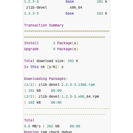
1.2
.
3
-
3
base
101
 k

 zlib
-
devel           x86_64           
1.2
.
3
-
3
base
102
 k

Transaction
Summary
=========================================
=======================================
Install
2
Package
(
s
)
Upgrade
0
Package
(
s
)
Total
 download size
:
202
Is
this
 ok 
[
y
/
N
]:
 y

Downloading
Packages
:
(
1
/
2
):
 zlib
-
devel
-
1.2
.
3
-
3.i386.rpm
|
101
 kB     
00
:
00
(
2
/
2
):
 zlib
-
devel
-
1.2
.
3
-
3.x86
_64
.
rpm               
|
102
 kB     
00
:
00
-----------------------------------------
---------------------------------------
Total
5.6
 MB
/
s 
|
202
 kB     
00
:
00
Running