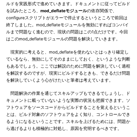
ルドを実践形式で進めていきます。ドキュメントに従ってビルド
を試みたところ、
mod_deflateモジュール
の依存関係で、
configureスクリプトがエラーで停止するというところで前回は
終了しました。mod_deflateモジュールを無効にすればコンパイ
ルまで問題なく進むので、現状の問題はこの1点だけです。今回
はこのmod_deflateモジュールの問題を解決していきます。
現実的に考えると、mod_deflateを使わないとはっきり確定し
ているなら、無効にしてそのままにしておく、というような判断
もあるでしょう。ここでは解説のために問題を解決していく過程
を解説するのですが、現実にビルドするときも、できるだけ問題
を解決していくよう心がけたいと筆者は考えています。
問題解決の作業を通じてスキルアップもできるでしょうし、ド
キュメントに載っていないような実際の状況も把握できます。ソ
フトウェアをソースコードからビルドすることを覚えるというこ
とは、ビルド対象のソフトウェアをよく知り、コントロールでき
るようになるということです。スキルを上げるためには、問題か
ら逃げるよりも積極的に対処し、原因を究明するべきです。