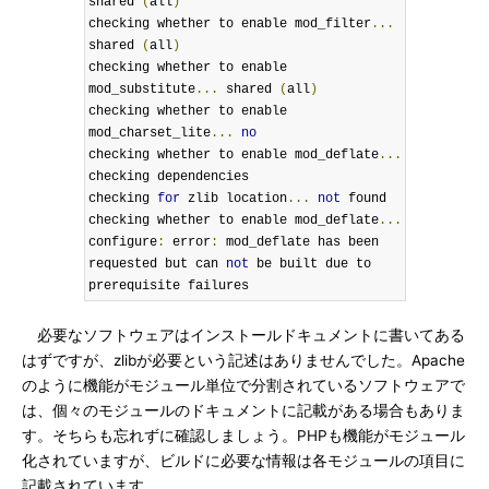
shared 
(
all
)
checking whether to enable mod_filter
...
shared 
(
all
)
checking whether to enable 
mod_substitute
...
 shared 
(
all
)
checking whether to enable 
mod_charset_lite
...
no
checking whether to enable mod_deflate
...
checking dependencies

checking 
for
 zlib location
...
not
 found

checking whether to enable mod_deflate
...
configure
:
 error
:
 mod_deflate has been 
requested but can 
not
 be built due to 
prerequisite failures
必要なソフトウェアはインストールドキュメントに書いてある
はずですが、zlibが必要という記述はありませんでした。Apache
のように機能がモジュール単位で分割されているソフトウェアで
は、個々のモジュールのドキュメントに記載がある場合もありま
す。そちらも忘れずに確認しましょう。PHPも機能がモジュール
化されていますが、ビルドに必要な情報は各モジュールの項目に
記載されています。