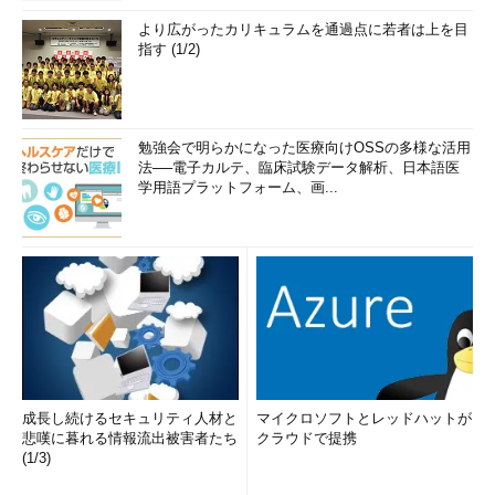
より広がったカリキュラムを通過点に若者は上を目
指す (1/2)
勉強会で明らかになった医療向けOSSの多様な活用
法──電子カルテ、臨床試験データ解析、日本語医
学用語プラットフォーム、画...
成長し続けるセキュリティ人材と
マイクロソフトとレッドハットが
悲嘆に暮れる情報流出被害者たち
クラウドで提携
(1/3)