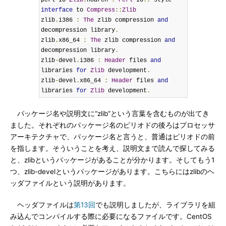
perl
-
IO
-
Zlib
.
noarch 
:
Perl
 IO
::
 style 
interface
 to 
Compress
::
Zlib
zlib
.
i386 
:
The
 zlib compression 
and
decompression library
.
zlib
.
x86_64 
:
The
 zlib compression 
and
decompression library
.
zlib
-
devel
.
i386 
:
Header
 files 
and
libraries 
for
Zlib
 development
.
zlib
-
devel
.
x86_64 
:
Header
 files 
and
libraries 
for
Zlib
 development
.
パッケージ名や説明文に“zlib”という言葉を含むものが出てき
ました。それぞれのパッケージ名のピリオドの後ろはプロセッサ
アーキテクチャで、パッケージ名と言うと、普通はピリオドの前
を指します。そういうことを考え、説明文まで読んで探してみる
と、zlibというパッケージがあることが分かります。そしてもう1
つ、zlib-develというパッケージがあります。こちらにはzlibのヘ
ッダファイルという説明があります。
ヘッダファイルは
第13回
でも説明しましたが、ライブラリを組
み込んでコンパイルする際に必要になるファイルです。CentOS