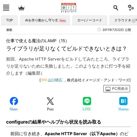
TOP
AIを作り動かし守り生かす
ロー/ノーコード
クラウドネイ
連載
2011年7月22日 公開
仕事で使える魔法のLAMP（15）
ライブラリが足りなくてビルドできないときは？
前回、Apache HTTP Serverをビルドしてみたところ、ライブラ
リが足りないために失敗しました。このようなときに打つ手を紹
介します（編集部）
[
山口晴広
，株式会社イメージズ・アンド・ワーズ]
PC用表示
Share
Post
LINE
Hatena
configureの結果やヘルプから状況を読み取る
前回に引き続き、
Apache HTTP Server（以下Apache）
のビ