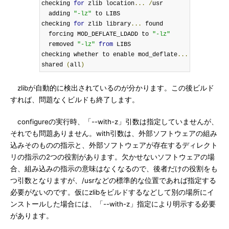
checking 
for
 zlib location
...
/
usr

  adding 
"-lz"
 to LIBS

checking 
for
 zlib library
...
 found

  forcing MOD_DEFLATE_LDADD to 
"-lz"
  removed 
"-lz"
from
 LIBS

checking whether to enable mod_deflate
...
shared 
(
all
)
zlibが自動的に検出されているのが分かります。この後ビルド
すれば、問題なくビルドも終了します。
configureの実行時、「--with-z」引数は指定していませんが、
それでも問題ありません。with引数は、外部ソフトウェアの組み
込みそのものの指示と、外部ソフトウェアが存在するディレクト
リの指示の2つの役割があります。欠かせないソフトウェアの場
合、組み込みの指示の意味はなくなるので、後者だけの役割をも
つ引数となりますが、/usrなどの標準的な位置であれば指定する
必要がないのです。仮にzlibをビルドするなどして別の場所にイ
ンストールした場合には、「--with-z」指定により明示する必要
があります。