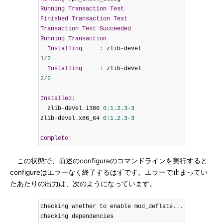
Running
Transaction
Test
Finished
Transaction
Test
Transaction
Test
Succeeded
Running
Transaction
Installing
:
 zlib
-
devel                     
1
/
2
Installing
:
 zlib
-
devel                     
2
/
2
Installed
:
  zlib
-
devel
.
i386 
0
:
1.2
.
3
-
3
zlib
-
devel
.
x86_64 
0
:
1.2
.
3
-
3
Complete
!
この状態で、前述のconfigureのコマンドラインを実行すると
configureはエラーなく終了するはずです。エラーで止まってい
たあたりの出力は、次のようになっています。
checking whether to enable mod_deflate
...
checking dependencies
