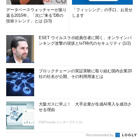
データベースウォッチャーが振り
「フィッシング」の手口、お見せ
返る2015年、「次に“来る”DBの
します
技術トレンド」とは (1/3)
ESET ウイルスラボ総責任者に聞く、オンラインバ
ンキング攻撃の現状とIoT時代のセキュリティ (1/2)
ブロックチェーンの実証実験に取り組む国内企業20
社の社名が公開、その利用用途とは
大阪ガスに学ぶ！ 大手企業が生成AI導入を成功さ
せる理由
PR(ITmedia エンタープライズ)
Recommended by