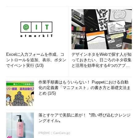
Excelに入力フォームを作成、コ
デザインネタをWebで探す人が知
ントロールを追加、表示、ボタン
っておきたい、日ごろのネタ収集
でイベント実行 (1/3)
と活用を効率化する4つのアプリ
(1/3)
作業手順書はもういらない！ Puppetにおける自動
化の定義書「マニフェスト」の書き方と基礎文法ま
とめ (1/5)
落とすケアで美肌に差が！〝潤い呼び込むクレンジ
ングオイル〟
PR(DHC｜CanCam.jp)