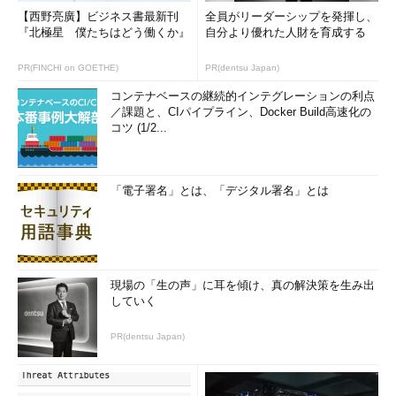
【西野亮廣】ビジネス書最新刊
全員がリーダーシップを発揮し、
『北極星 僕たちはどう働くか』
自分より優れた人財を育成する
PR(FINCHI on GOETHE)
PR(dentsu Japan)
コンテナベースの継続的インテグレーションの利点
／課題と、CIパイプライン、Docker Build高速化の
コツ (1/2...
「電子署名」とは、「デジタル署名」とは
現場の「生の声」に耳を傾け、真の解決策を生み出
していく
PR(dentsu Japan)