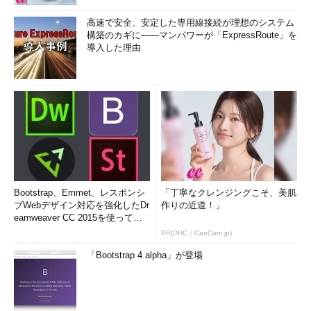
高速で安全、安定した専用線接続が理想のシステム
構築のカギに――マンパワーが「ExpressRoute」を
導入した理由
Bootstrap、Emmet、レスポンシ
「丁寧なクレンジングこそ、美肌
ブWebデザイン対応を強化したDr
作りの近道！」
eamweaver CC 2015を使って
み...
PR(DHC｜CanCam.jp)
「Bootstrap 4 alpha」が登場