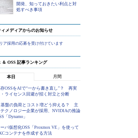
開発、知っておきたい利点と対
処すべき事項
ティメディアからのお知らせ
リア採用の応募を受け付けています
ux ＆ OSS 記事ランキング
月間
本日
存OSSをAIで“一から書き直し”？ 再実
装・ライセンス回避が招く対立と分断
AI基盤の負荷とコスト増どう抑える？ 主
テクノロジー企業が採用、NVIDIAの推論
SS「Dynamo」
ーバ仮想化OSS「Proxmox VE」を使って
XCコンテナを作成する方法