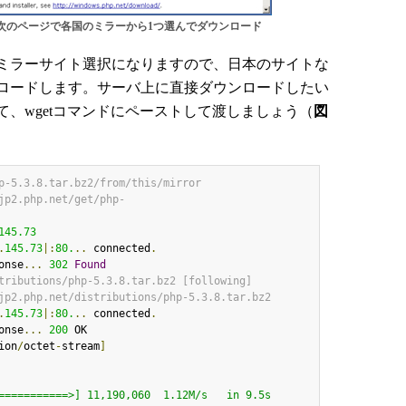
。次のページで各国のミラーから1つ選んでダウンロード
、ミラーサイト選択になりますので、日本のサイトな
ロードします。サーバ上に直接ダウンロードしたい
、wgetコマンドにペーストして渡しましょう（
図
p-5.3.8.tar.bz2/from/this/mirror
jp2.php.net/get/php-
145.73
.
145.73
|:
80.
..
 connected
.
onse
...
302
Found
tributions/php-5.3.8.tar.bz2 [following]
jp2.php.net/distributions/php-5.3.8.tar.bz2
.
145.73
|:
80.
..
 connected
.
onse
...
200
ion
/
octet
-
stream
]
===========>] 11,190,060  1.12M/s   in 9.5s
