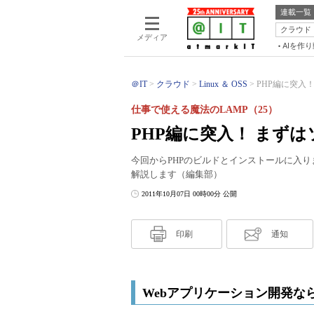
連載一覧
クラウド
メディア
AIを作
＠IT
クラウド
Linux ＆ OSS
PHP編に突入
仕事で使える魔法のLAMP（25）
PHP編に突入！ まず
今回からPHPのビルドとインストールに入り
解説します（編集部）
2011年10月07日 00時00分 公開
印刷
通知
Webアプリケーション開発なら