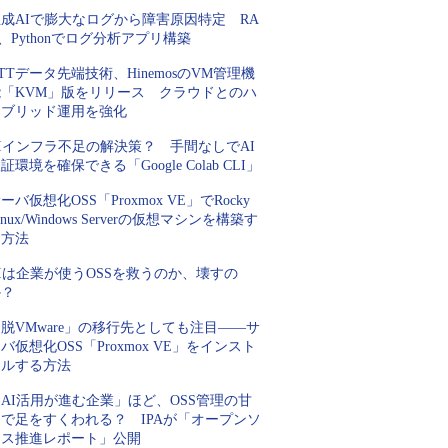
成AIで膨大なログから障害原因特定 RA
、Pythonでログ分析アプリ構築
TTデータ先端技術、HinemosのVM管理機
能「KVM」版をリリース クラウドとのハ
イブリッド運用を強化
Iインフラ不足の解決策？ 手間なしでAI
証環境を確保できる「Google Colab CLI」
ーバ仮想化OSS「Proxmox VE」でRocky
inux/Windows Serverの仮想マシンを構築す
る方法
Iは企業が使うOSSを救うのか、壊すの
か？
脱VMware」の移行先としても注目――サ
バ仮想化OSS「Proxmox VE」をインスト
ールする方法
AI活用が進む企業」ほど、OSS管理の甘
さで足をすくわれる？ IPAが「オープンソ
ース推進レポート」公開