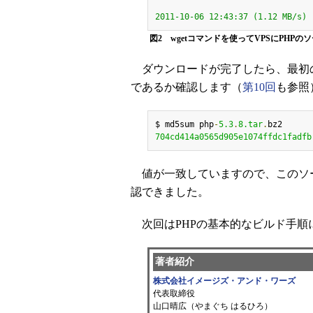
2011-10-06 12:43:37 (1.12 MB/s) 
図2 wgetコマンドを使ってVPSにPH
ダウンロードが完了したら、最初の
であるか確認します（
第10回
も参照
$ md5sum php
-
5.3
.
8.tar
.
704cd414a0565d905e1074ffdc1fadfb
値が一致していますので、このソ
認できました。
次回はPHPの基本的なビルド手順
著者紹介
株式会社イメージズ・アンド・ワーズ
代表取締役
山口晴広（やまぐち はるひろ）