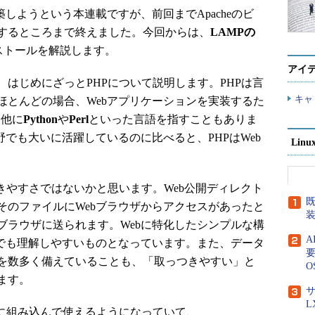
しようという本連載ですが、前回までApacheのビ
するところまで終えました。今回からは、
LAMPの
ストールを解説します。
アイ
はじめにざっとPHPについて説明します。PHPは言
キャ
ほとんどの場合、Webアプリケーションを実装するた
、他に
Python
や
Perl
といった言語を指すこともありま
野でも大いに活躍しているのに比べると、PHPはWeb
Lin
きやすさではないかと思います。Web公開ディレクト
既
そのファイルにWebブラウザからアクセスがあったと
ブラウザに送られます。Webに特化したシンプルな構
者でも理解しやすいものとなっています。また、データ
要
を数多く備えていることも、「取っつきやすい」と
O
ます。
サ
L
ーバに組み込んで使えるようになっていて、