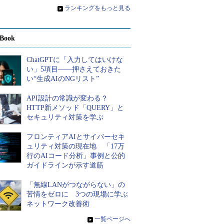
»
ランキングをもっと見る
Book
ChatGPTに「入力してはいけな
い」5項目――押さえておきた
い“生成AIのNGリスト”
API設計の常識が変わる？
HTTP新メソッド「QUERY」と
セキュリティ対策を学ぶ
フロンティアAIとサイバーセキ
ュリティ対策の現在地 「17万
行のAIコード分析」事例と公的
ガイドラインが示す道筋
「無線LANがつながらない」の
苦情をゼロに 3つの現場に学ぶ
ネットワーク改善術
»
一覧ページへ