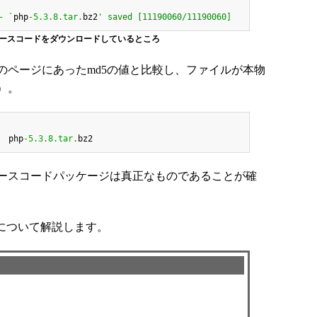
- `
php
-
5.3
.
8.tar
.
bz2
' saved [11190060/11190060]
Pのソースコードをダウンロードしているところ
ページにあったmd5の値と比較し、ファイルが本物
）。
  php
-
5.3
.
8.tar
.
bz2
ースコードパッケージは真正なものであることが確
について解説します。