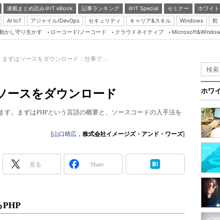
連載まとめ読み＠IT eBook
記事ランキング
＠IT Special
セミナー
ホワイト
AI IoT
アジャイル/DevOps
セキュリティ
キャリア&スキル
Windows
初
り動かし守り生かす
ローコード/ノーコード
クラウドネイティブ
Microsoft&Windo
Server & Storage
HTML5 + UX
！ まずはソースをダウンロード：仕事で...
Smart & Social
Coding Edge
はソースをダウンロード
ホワ
Java Agile
ます。まずはPHPという言語の概要と、ソースコードの入手法を
Database Expert
Linux ＆ OSS
[
山口晴広
，
株式会社イメージズ・アンド・ワーズ
]
Master of IP Networ
Security & Trust
見る
Share
Test & Tools
Insider.NET
PHP
ブログ