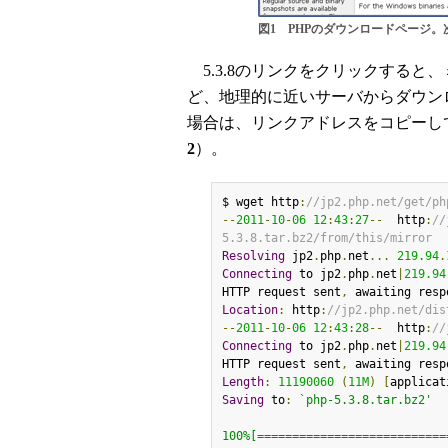
図1 PHPのダウンロードページ
5.3.8のリンクをクリックすると
ど、地理的に近いサーバからダウン
場合は、リンクアドレスをコピーして
2
）。
$ wget http
:
//jp2.php.net/get/ph
--
2011
-
10
-
06
12
:
43
:
27
--
  http
:
//
5.3.8.tar.bz2/from/this/mirror
Resolving
 jp2
.
php
.
net
...
219.94
.
Connecting
 to jp2
.
php
.
net
|
219.94
HTTP request sent
,
 awaiting resp
Location
:
 http
:
//jp2.php.net/dis
--
2011
-
10
-
06
12
:
43
:
28
--
  http
:
//
Connecting
 to jp2
.
php
.
net
|
219.94
HTTP request sent
,
 awaiting resp
Length
:
11190060
(
11M
)
[
applicat
Saving
 to
:
`php-5.3.8.tar.bz2'

100%[===========================