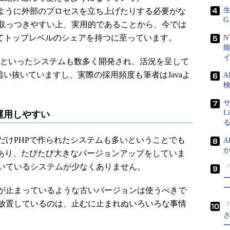
生
erface）のように外部のプロセスを立ち上げたりする必要がな
G
取っつきやすい上、実用的であることから、今では
してトップレベルのシェアを持つに至っています。
N
Sといったシステムも数多く開発され、活況を呈して
追い抜いていますし、実際の採用頻度も筆者はJavaよ
A
検
サ
L
運用しやすい
けPHPで作られたシステムも多いということでも
A
があり、たびたび大きなバージョンアップをしていま
いているシステムが少なくありません。
「
ー
が止まっているような古いバージョンは使うべきで
放置しているのは、止むに止まれぬいろいろな事情
「