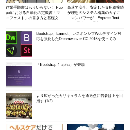
作業手順書はもういらない！ Pup
高速で安全、安定した専用線接続
petにおける自動化の定義書「マ
が理想のシステム構築のカギに―
ニフェスト」の書き方と基礎文法
―マンパワーが「ExpressRout
まとめ (1/5)
e」を導入した理由
Bootstrap、Emmet、レスポンシブWebデザイン対
応を強化したDreamweaver CC 2015を使ってみ...
「Bootstrap 4 alpha」が登場
より広がったカリキュラムを通過点に若者は上を目
指す (1/2)