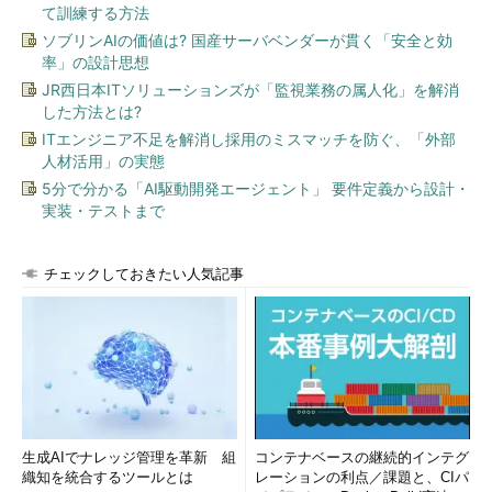
て訓練する方法
ソブリンAIの価値は? 国産サーバベンダーが貫く「安全と効
率」の設計思想
JR西日本ITソリューションズが「監視業務の属人化」を解消
した方法とは?
ITエンジニア不足を解消し採用のミスマッチを防ぐ、「外部
人材活用」の実態
5分で分かる「AI駆動開発エージェント」 要件定義から設計・
実装・テストまで
チェックしておきたい人気記事
生成AIでナレッジ管理を革新 組
コンテナベースの継続的インテグ
織知を統合するツールとは
レーションの利点／課題と、CIパ