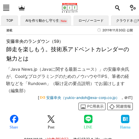
TOP
AIを作り動かし守り生かす
ロー/ノーコード
クラウドネイ
連載
2011年11月30日 公開
安藤幸央のランダウン（59）
師走を楽しもう。技術系アドベントカレンダーの
魅力とは
「Java News.jp（Javaに関する最新ニュース）」の安藤幸央氏
が、CoolなプログラミングのためのノウハウやTIPS、筆者の経
験などを「Rundown」（駆け足の要点説明）でお届けします
（編集部）
[
安藤幸央（yukio-andoh@exa-corp.co.jp）
，＠IT]
PC用表示
関連情報
Share
Post
LINE
Hatena