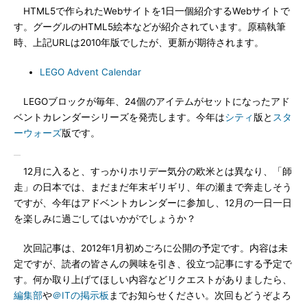
HTML5で作られたWebサイトを1日一個紹介するWebサイトで
す。グーグルのHTML5絵本などが紹介されています。原稿執筆
時、上記URLは2010年版でしたが、更新が期待されます。
LEGO Advent Calendar
LEGOブロックが毎年、24個のアイテムがセットになったアド
ベントカレンダーシリーズを発売します。今年は
シティ
版と
スタ
ーウォーズ
版です。
12月に入ると、すっかりホリデー気分の欧米とは異なり、「師
走」の日本では、まだまだ年末ギリギリ、年の瀬まで奔走しそう
ですが、今年はアドベントカレンダーに参加し、12月の一日一日
を楽しみに過ごしてはいかがでしょうか？
次回記事は、2012年1月初めごろに公開の予定です。内容は未
定ですが、読者の皆さんの興味を引き、役立つ記事にする予定で
す。何か取り上げてほしい内容などリクエストがありましたら、
編集部
や
＠ITの掲示板
までお知らせください。次回もどうぞよろ