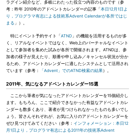
ラグイン紹介など、多岐にわたった役立つ内容のものです（参
考：昨年 2010年のアドベントカレンダーの記事「
本日12月1日よ
り，プログラマ有志による技術系Advent Calendarが各所ではじ
まる
」）。
特にイベント予約サイト「
ATND
」の機能を活用するものが多
く、リアルなイベントではなく、Web上のバーチャルなイベント
として参加者を集めた試みが各所で開催されます。ATNDは、参
加者の様子が見えたり、順番や申し込み／キャンセル状況が分か
るため、アドベントカレンダーに適したシステムとして活用され
ています（参考：
「Advent」でのATND検索の結果
）。
2011年、気になるアドベントカレンダー15選
ここから筆者が気になったアドベントカレンダーを15個紹介し
ます。もちろん、ここで紹介できなかった有益なアドベントカレ
ンダーも数多くあり、著者が見つけられなかったものも多いでし
ょう。皆さんそれぞれが、お気に入りのアドベントカレンダーを
ぜひ見つけてみてください（参考：
インフォメーション：本日12
月1日より，プログラマ有志による2011年の技術系Advent