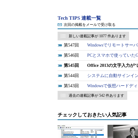
のアニメーション効果が比較的よく
クティブであることを表す「枠」が
Tech TIPS 連載一覧
次回の掲載をメールで受け取る
このアニメーション効果のおかげでOf
新しい連載記事が 1077 件あります
うになった。その一方で、特に性能
547
Windowsでリモートサ
ある。例えばWord 2013で文章
かず、入力と表示にタイムラグが生
546
PCとスマホで使っていたGo
545
Office 2013の文字
このアニメーション効果にどうしても
に表示させることも可能だ。本稿で
544
システムに自動サインインする（Wi
543
Windowsで仮想ハードデ
操作方法
過去の連載記事が 542 件あります
Office 2013のアニメーショ
チェックしておきたい人気記事
る。それぞれメリットとデメリット
ただきたい。
Windows OS側でアニメー