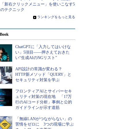
と「新右クリックメニュー」を使いこなす5
つのテクニック
»
ランキングをもっと見る
Book
ChatGPTに「入力してはいけな
い」5項目――押さえておきた
い“生成AIのNGリスト”
API設計の常識が変わる？
HTTP新メソッド「QUERY」と
セキュリティ対策を学ぶ
フロンティアAIとサイバーセキ
ュリティ対策の現在地 「17万
行のAIコード分析」事例と公的
ガイドラインが示す道筋
「無線LANがつながらない」の
苦情をゼロに 3つの現場に学ぶ