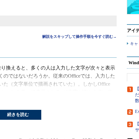
アイ
解説をスキップして操作手順を今すぐ読む→
キャ
Wind
 2013に乗り換えると、多くの人は入力した文字が次々と表示
のではないだろうか。従来のOfficeでは、入力した
た（文字単位で描画されていた）。しかしOffice
【
メーションを伴って表示される（1文字が左から右へ次
だ
で無理矢理表現するなら、以前は「パッパッ」「ス
e 2013では「
ぬるぬる
」「
にゅるにゅる
」という印
E
続きを読む
【
移動にもこのアニメーション効果が見られる。また
いて矢印キーを左右に押してアクティブセルを動かすと、こ