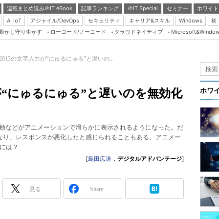
連載まとめ読み＠IT eBook
記事ランキング
＠IT Special
セミナー
ホワイト
AI IoT
アジャイル/DevOps
セキュリティ
キャリア&スキル
Windows
初
り動かし守り生かす
ローコード/ノーコード
クラウドネイティブ
Microsoft&Windo
Server & Storage
HTML5 + UX
ce 2013の文字入力が“にゅるにゅる”と遅いの...
Smart & Social
Coding Edge
字入力が“にゅるにゅる”と遅いのを無効化
ホワ
Java Agile
Database Expert
セルの移動などがアニメーションで滑らかに表示されるようになった。だ
Linux ＆ OSS
遅くなり、レスポンスが悪化したと感じられることもある。アニメー
には？
Master of IP Networ
[
島田広道
，
デジタルアドバンテージ
]
Security & Trust
Test & Tools
見る
Share
Insider.NET
ブログ