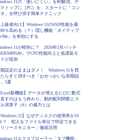
indows 11の「使いにくい」を即解消。デ
スクトップに［PC］を、スタートに「コン
パネ」を呼び戻す簡単テクニック
上級者向け】Windows 11のSSD性能を最
大80％高める（？）隠し機能「ネイティブ
VMe」を有効にする
indows 11が軽快に？ 2026年5月パッチ
KB5089549」でCPU性能向上と低遅延モ
ードが追加
期設定のままはダメ！ Windows 11を買
ったらすぐ消すべき「おせっかいな初期設
」5選
Excel新機能】データが増えるたびに数式
を直すのはもう終わり。動的配列関数とス
ピル演算子（#）の威力とは
Windows 11】なぜディスクの使用率が10
0％？ 犯人をファイル単位で特定できる
「リソースモニター」徹底活用
indows 11エクスプローラー「タブ機能」