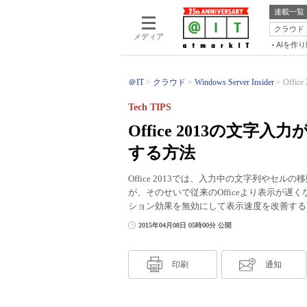
連載一覧
クラウド
メディア
AIを作
＠IT
クラウド
Windows Server Insider
Offi
Tech TIPS
Office 2013の文
する方法
Office 2013では、入力中の文字列や
が、そのせいで従来のOfficeより表示が
ション効果を無効にして表示速度を改善する
2015年04月08日 05時00分 公開
印刷
通知