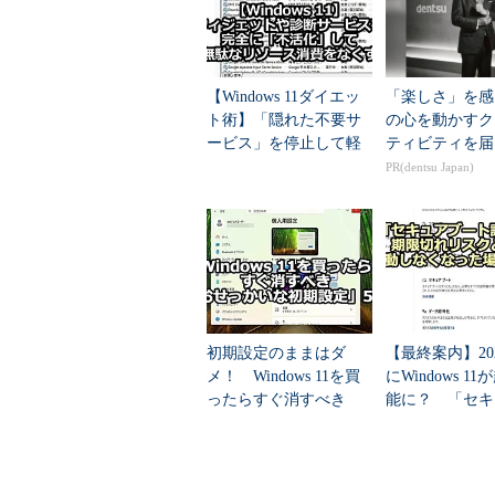
レジストリを編集してアニメ
グループポリシーでアニメー
【Windows 11ダイエッ
「楽しさ」を感
●Windows OS側でアニメー
ト術】「隠れた不要サ
の心を動かすク
ービス」を停止して軽
ティビティを届
量化する
PR(dentsu Japan)
Windows OSには、GUIのア
ある。これによりOffice 201
ネルから簡単に設定できる。ただし
Windowsのデスクトップなど、
Windows OS側でアニメーション
ユーザーアカウントでWindows
初期設定のままはダ
【最終案内】20
を開いて左上の検索ボックスに「簡
メ！ Windows 11を買
にWindows 1
ターの簡単操作センター
］をクリッ
ったらすぐ消すべき
能に？ 「セキ
「おせっかいな初期設
ート証明書」の
後は［コンピューターを画面なし
定」5選
れリスクと対策
しな...
効にします (可能な場合)］にチェ