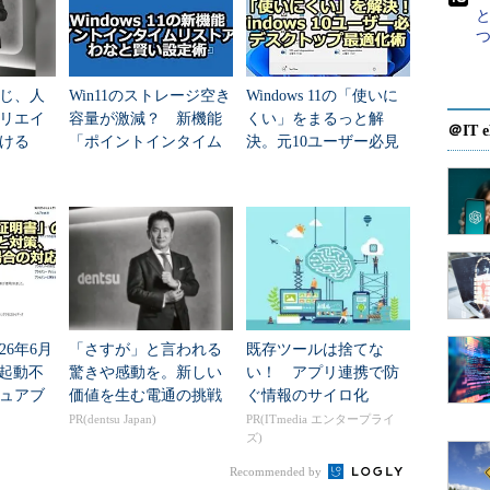
ーション効果を無効化する
ション効果を無効化する
じ、人
Win11のストレージ空き
Windows 11の「使いに
ション効果を一律に無効化する
リエイ
容量が激減？ 新機能
くい」をまるっと解
＠IT e
ける
「ポイントインタイム
決。元10ユーザー必見
リストア」のわなと賢
のデスクトップ最適化
ニメーション効果を一律に有効化または無効化する機能が
い設定術
術
3のアニメーション効果も無効化できる。またコントロールパ
、この方法だと
Office 2013以外のアプリケーションや
全面的にアニメーション効果が無効化されてしまう
。
効果を無効化するには、まず普段Officeを利用している
にログオン（サインイン）する。次にコントロールパネル
26年6月
「さすが」と言われる
既存ツールは捨てな
単操作」を入力し、ヒットした中から［
コンピュー
1が起動不
驚きや感動を。新しい
い！ アプリ連携で防
クする。
ュアブ
価値を生む電通の挑戦
ぐ情報のサイロ化
期限切
PR(dentsu Japan)
PR(ITmedia エンタープライ
ズ)
で使用します］－［必要の無いアニメーションは無
、起動
ックを入れて［OK］ボタンをクリックする。
Recommended by