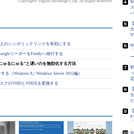
Copyright© Digital Advantage Corp. All Rights Reserved.
W
見える。現在のセルから次のセルへ移動する際、ア
両方のセルにまたがっている瞬間が見えるのだ。
【
fice 2013のGUIは以前より滑らかに表示されるよ
N
の高くないPCでは表示が遅くなったと感じることも
ーバ上のシンボリックリンクを有効にする
を入力しているとき、キー入力に対して文字表示が追い付
W
「
じることでギクシャクしてしまうこともある。
ogleリーダーをFeedlyへ移行する
入力が“にゅるにゅる”と遅いのを無効化する方法
なじめなければ、無効化して従来のOfficeのよう
初
はその手順を説明する。
ndows 8／Windows Server 2012編）
定
ィスクのVHDとVHDXを変換する
【
ン効果を無効化する方法としては、次の3種類が挙げられ
【
が異なるので、状況に応じて適切な方法を選んでい
W
ション効果を一律に無効化する