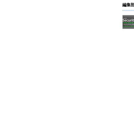
編集
効化する（その2）
］アプレット。
します］をクリックする。