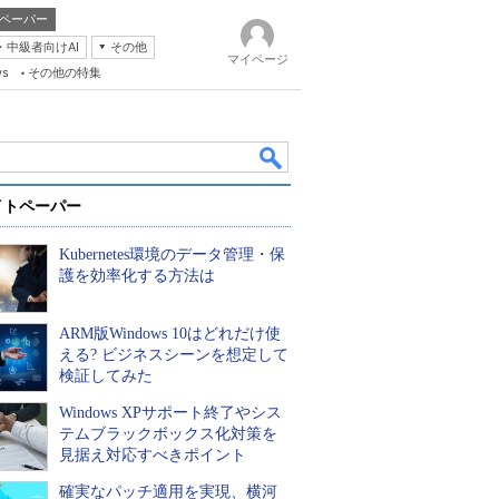
ペーパー
・中級者向けAI
その他
マイページ
ws
その他の特集
イトペーパー
Kubernetes環境のデータ管理・保
護を効率化する方法は
ARM版Windows 10はどれだけ使
k
える? ビジネスシーンを想定して
検証してみた
Windows XPサポート終了やシス
テムブラックボックス化対策を
見据え対応すべきポイント
確実なパッチ適用を実現、横河