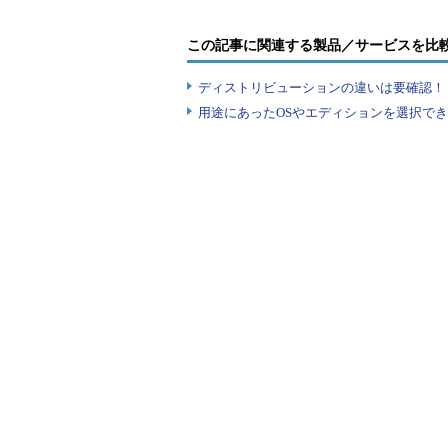
この記事に関連する製品／サービスを比
ディストリビューションの違いは要確認！『
用途にあったOSやエディションを選択できていま
Windows OS側でアニメーション効果を無
これはWindowsのコントロールパネルを開
（1）
検索ボックスに「簡単操作」と入力
（2）
ヒットしたアプレットから［コンピ