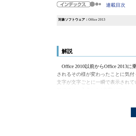
連載目次
対象ソフトウェア：
Office 2013
解説
Office 2010以前からOffice
されるその様が変わったことに気付く
文字が文字ごとに一瞬で表示されてい
2013では、入力した1文字がアニ
第に描画されるような感じ）。擬音
ッスッ」と表示されるのに対し、Offic
象だ。
文字入力だけでなく、カーソルの
Excel 2013で新規シートを開