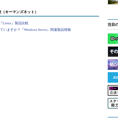
較（キーマンズネット）
Linux』製品比較
注目
すか？『Windows Server』関連製品情報
効化する（その1）
いたところ。
する。
ューターの簡単操作センター］を見つけてクリックする。
▼