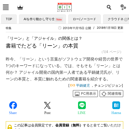
TOP
AIを作り動かし守り生かす
ロー/ノーコード
クラウドネイ
2018年1月18日 更新
特集
2013年11月15日 公開
「リーン」と「アジャイル」の関係とは？
書籍でたどる「リーン」の本質
（1/4 ページ）
昨今、「リーン」という言葉がソフトウェア開発や経営の世界で
1つのキーワードになっている。では、そもそも「リーン」とは
何か？ アジャイル開発の国内第一人者である平鍋健児氏が、リ
ーンの本質と、本質に触れるための関連書籍を紹介する。
[
平鍋健児
，チェンジビジョン]
PC用表示
関連情報
Share
Post
LINE
Hatena
この記事は会員限定です。
会員登録（無料）
すると全てご覧いただけ