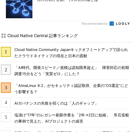
Recommended by
Cloud Native Central 記事ランキング
Cloud Native Community Japanキックオフミートアップで語られ
たクラウドネイティブの現在と日本の貢献
「AI時代、開発スピード／規模は認知限界超え」 障害対応の初期
調査15分をどう「実質ゼロ」にした？
「AlmaLinux 9.2」がセキュリティ認証取得、企業の“OS選定”にど
う影響する？
AIガバナンスの失敗を招くのは「人のギャップ」
塩漬け“17年”のレガシー刷新作業を「2年→2日に短縮」 常石造船
の事例で見えた、AIプロジェクトの成否