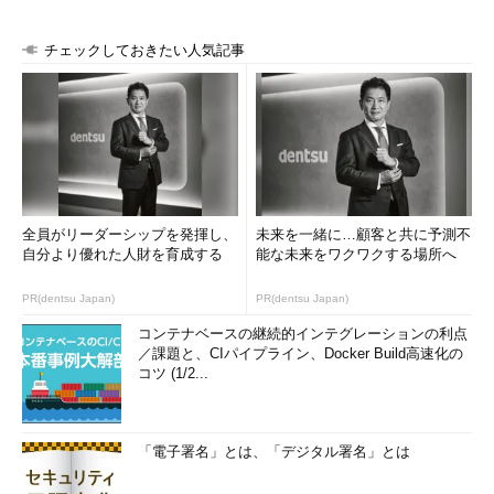
チェックしておきたい人気記事
全員がリーダーシップを発揮し、
未来を一緒に…顧客と共に予測不
自分より優れた人財を育成する
能な未来をワクワクする場所へ
PR(dentsu Japan)
PR(dentsu Japan)
コンテナベースの継続的インテグレーションの利点
／課題と、CIパイプライン、Docker Build高速化の
コツ (1/2...
「電子署名」とは、「デジタル署名」とは