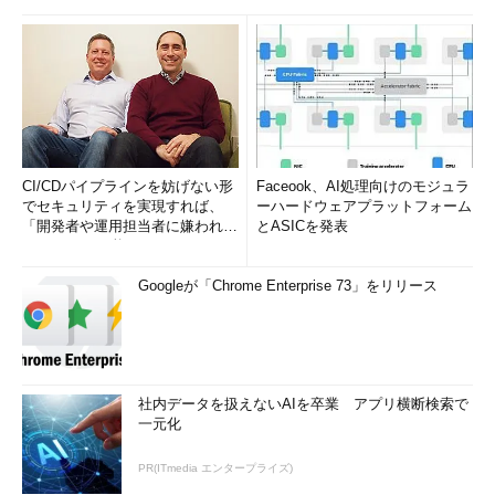
CI/CDパイプラインを妨げない形
Faceook、AI処理向けのモジュラ
でセキュリティを実現すれば、
ーハードウェアプラットフォーム
「開発者や運用担当者に嫌われな
とASICを発表
いWAF」は可能か
Googleが「Chrome Enterprise 73」をリリース
社内データを扱えないAIを卒業 アプリ横断検索で
一元化
PR(ITmedia エンタープライズ)