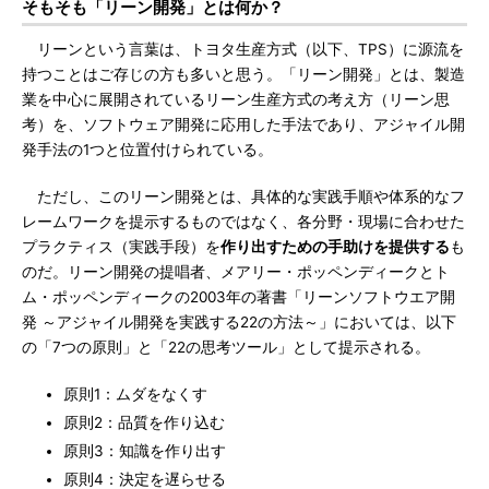
そもそも「リーン開発」とは何か？
リーンという言葉は、トヨタ生産方式（以下、TPS）に源流を
持つことはご存じの方も多いと思う。「リーン開発」とは、製造
業を中心に展開されているリーン生産方式の考え方（リーン思
考）を、ソフトウェア開発に応用した手法であり、アジャイル開
発手法の1つと位置付けられている。
ただし、このリーン開発とは、具体的な実践手順や体系的なフ
レームワークを提示するものではなく、各分野・現場に合わせた
プラクティス（実践手段）を
作り出すための手助けを提供する
も
のだ。リーン開発の提唱者、メアリー・ポッペンディークとト
ム・ポッペンディークの2003年の著書「リーンソフトウエア開
発 ～アジャイル開発を実践する22の方法～」においては、以下
の「7つの原則」と「22の思考ツール」として提示される。
原則1：ムダをなくす
原則2：品質を作り込む
原則3：知識を作り出す
原則4：決定を遅らせる