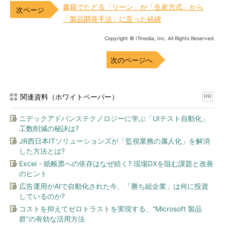
書籍でたどる「リーン」が「生産方式」から
「製品開発手法」に至った経緯
Copyright © ITmedia, Inc. All Rights Reserved.
次のページへ
関連資料（ホワイトペーパー）
PR
ニデックアドバンステクノロジーに学ぶ「UIテスト自動化」
工数削減の秘訣は?
JR西日本ITソリューションズが「監視業務の属人化」を解消
した方法とは?
Excel・紙帳票への依存はなぜ続く? 現場DXを阻む課題と改善
のヒント
広告運用がAIで自動化された今、「勝ち組企業」は何に投資
しているのか?
コストを抑えてゼロトラストを実現する、“Microsoft 製品
群”の有効な活用方法