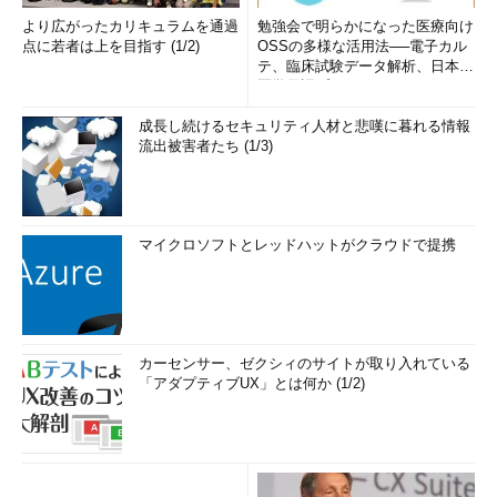
より広がったカリキュラムを通過
勉強会で明らかになった医療向け
点に若者は上を目指す (1/2)
OSSの多様な活用法──電子カル
テ、臨床試験データ解析、日本語
医学用語プラットフォーム、画...
成長し続けるセキュリティ人材と悲嘆に暮れる情報
流出被害者たち (1/3)
マイクロソフトとレッドハットがクラウドで提携
カーセンサー、ゼクシィのサイトが取り入れている
「アダプティブUX」とは何か (1/2)