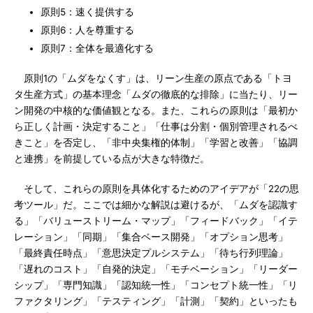
原則5：速く提供する
原則6：人を尊重する
原則7：全体を最適化する
原則1の「ムダをなくす」は、リーン生産の原点である「トヨ
タ生産方式」の基本理念「ムダの徹底的な排除」に当たり、リー
ン開発の中核的な価値観となる。また、これらの原則は「最初か
ら正しく計画・決定すること」「仕事は分割・個別管理されるべ
きこと」を否定し、「非中央集権的体制」「学習と改善」「協調
と連携」を前提している点が大きな特徴だ。
そして、これらの原則を具体化するためのアイデアが「22の思
考ツール」だ。ここでは細かな解説は避けるが、「ムダを認識す
る」「バリューストリーム・マップ」「フィードバック」「イテ
レーション」「同期」「集合ベース開発」「オプション思考」
「最終責任時点」「意思決定プルシステム」「待ち行列理論」
「遅れのコスト」「自発的決定」「モチベーション」「リーダー
シップ」「専門知識」「認知統一性」「コンセプト統一性」「リ
ファクタリング」「テスティング」「計測」「契約」といったも