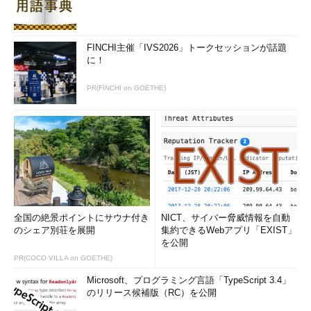
FINCHI主催「IVS2026」トークセッションが話題
に！
PR(FINCHI on GOETHE)
全国の絶景ポイントにサウナ付き
NICT、サイバー脅威情報を自動
のシェア別荘を展開
集約できるWebアプリ「EXIST」
を公開
PR(COCO VILLA on GOETHE)
Microsoft、プログラミング言語「TypeScript 3.4」
のリリース候補版（RC）を公開