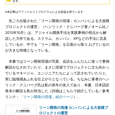
ます。
※本記事はアフィリエイトプログラムによる収益を得ています
先ごろ出版された「リーン開発の現場：カンバンによる大規模
プロジェクトの運営」（ヘンリック・クニバーグ著／オーム社／
2013年10月）は、アジャイル開発手法を実践事例の視点から解
説した力作である。スクラム、カンバン、XPなどの手法に言及
しているが、中でも「リーン開発」を正面から取り上げているの
が大きな特徴となっている。
本書ではリーン開発現場の写真、会話をふんだんに使って事例
解説がなされていたり、まさに現場でプロジェクトに立ち向かっ
ているマネージャ、エンジニアたちによって訳されていたりと、
実に臨場感あふれる仕上がりとなっている。ちなみに著者のヘン
リック・クニバーグ氏は私の長年の友人であり、本書、日本語訳
巻末の解説も私が担当した（詳細はこちらで紹介している／参考
リンク：
「リーン開発の現場」紹介ページ
）。
リーン開発の現場 カンバンによる大規模プ
ロジェクトの運営