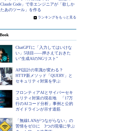
Claude Code」で非エンジニアが「欲しか
ったあのツール」を作る
»
ランキングをもっと見る
Book
ChatGPTに「入力してはいけな
い」5項目――押さえておきた
い“生成AIのNGリスト”
API設計の常識が変わる？
HTTP新メソッド「QUERY」と
セキュリティ対策を学ぶ
フロンティアAIとサイバーセキ
ュリティ対策の現在地 「17万
行のAIコード分析」事例と公的
ガイドラインが示す道筋
「無線LANがつながらない」の
苦情をゼロに 3つの現場に学ぶ