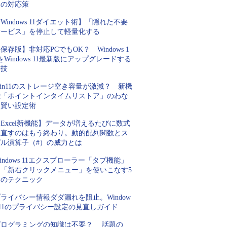
合の対応策
Windows 11ダイエット術】「隠れた不要
サービス」を停止して軽量化する
保存版】非対応PCでもOK？ Windows 1
をWindows 11最新版にアップグレードする
裏技
in11のストレージ空き容量が激減？ 新機
能「ポイントインタイムリストア」のわな
と賢い設定術
Excel新機能】データが増えるたびに数式
を直すのはもう終わり。動的配列関数とス
ピル演算子（#）の威力とは
indows 11エクスプローラー「タブ機能」
と「新右クリックメニュー」を使いこなす5
つのテクニック
ライバシー情報ダダ漏れを阻止。Window
 11のプライバシー設定の見直しガイド
プログラミングの知識は不要？ 話題の