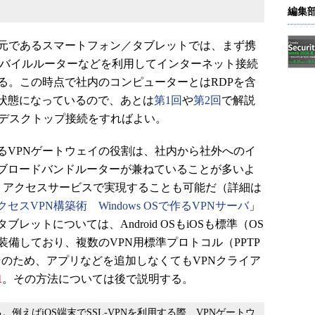
編集
元であるスマートフォン／タブレットでは、まず携
はモバイルルーターなどを利用してインターネット接続
る。この時点で社内のコンピューターとはRDPを含
状態になっているので、あとは
第1回
や
第2回
で解説
トデスクトップ接続をすればよい。
VPNゲートウェイの役割は、社内から社外へのイ
ブロードバンドルーターが兼ねていることが多いよ
のリモートアクセスサービスで実現することも可能だ（詳細は
クセスVPN構築術
Windows OSで作るVPNサーバ
」
ットについては、Android OSもiOSも標準（OS
装備しており、複数のVPN用標準プロトコル（PPTP
る。そのため、アプリなどを追加しなくてもVPNクライア
1
。その方法については後で説明する。
例えばiOS端末でSSL-VPNを利用する際、VPNゲートウ