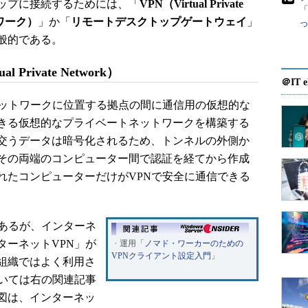
ップに接続するためには、「
VPN（Virtual Private
「
トワーク）
」か「
リモートデスクトップゲートウェイ
」
般的である。
Private Network）
＠IT e
ットワークに位置する拠点の間に通信用の仮想的な
きる仮想的なプライベートネットワークを構築する
交うデータは暗号化されるため、トンネルの外側か
その両端のコンピューター間で認証を経てから作成
れたコンピューターだけがVPNで安全に通信できる
あるが、インターネ
ターネットVPN」が
・
運用「
ノマド・ワーカーのための
VPNクライアント設定入門
」
組織ではよく利用さ
ついては右の関連記事
図は、インターネッ