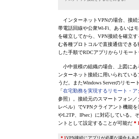
インターネットVPNの場合、接続
帯電話回線や公衆Wi-Fi、あるい
を確立してから、VPN接続を確立す
む各種プロトコルで直接通信できる
した手順でRDCアプリからリモー
小中規模の組織の場合、上図にある
ンターネット接続に用いられている
うだ。またWindows Server
「
在宅勤務を実現するリモート・ア
参照）。接続元のスマートフォン／タブレ
レベル）でVPNクライアント機能を
やL2TP、IPsec）に対応してい
ントとして設定することが可能だ
＊
＊1
VPN接続にアプリが必要な場合もある。