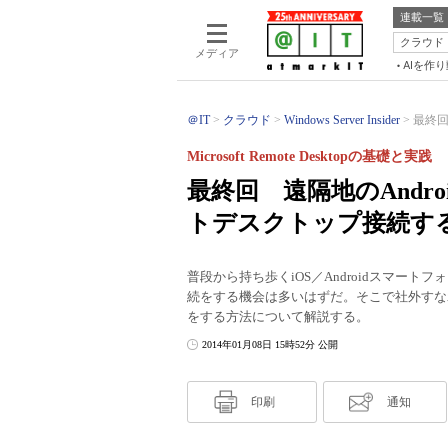
連載一覧
クラウド
メディア
AIを作
＠IT
クラウド
Windows Server Insider
最終回
Microsoft Remote Desktopの基礎と実践
最終回 遠隔地のAndro
トデスクトップ接続す
普段から持ち歩くiOS／Androidスマー
続をする機会は多いはずだ。そこで社外すな
をする方法について解説する。
2014年01月08日 15時52分 公開
印刷
通知