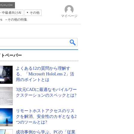
ペーパー
・中級者向けAI
その他
マイページ
ws
その他の特集
イトペーパー
よくある12の質問から理解す
る、「Microsoft HoloLens 2」活
用のポイントとは
3次元CADに最適なモバイルワー
k
クステーションのスペックとは?
リモートホストアクセスのリス
クを解消、安全性のカギとなる2
つのツールとは?
成功事例から学ぶ、PCの「従業