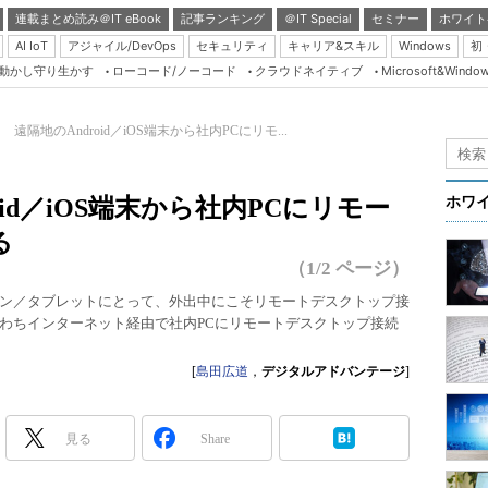
連載まとめ読み＠IT eBook
記事ランキング
＠IT Special
セミナー
ホワイト
AI IoT
アジャイル/DevOps
セキュリティ
キャリア&スキル
Windows
初
り動かし守り生かす
ローコード/ノーコード
クラウドネイティブ
Microsoft&Windo
Server & Storage
HTML5 + UX
 遠隔地のAndroid／iOS端末から社内PCにリモ...
Smart & Social
Coding Edge
id／iOS端末から社内PCにリモー
ホワ
Java Agile
る
Database Expert
（1/2 ページ）
Linux ＆ OSS
トフォン／タブレットにとって、外出中にこそリモートデスクトップ接
わちインターネット経由で社内PCにリモートデスクトップ接続
Master of IP Networ
Security & Trust
[
島田広道
，
デジタルアドバンテージ
]
Test & Tools
Insider.NET
見る
Share
ブログ