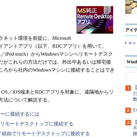
アイ
ット環境を前提に、Microsoft
キャ
イアントアプリ（以下、RDCアプリ）を用いて、
Pad／iPod touch）からWindowsマシンへリモートデスク
だがこれらの方法だけでは、外出中あるいは帰宅後
Wind
ろから社内のWindowsマシンに接続することはでき
【
d OS／iOS端末とRDCアプリを対象に、遠隔地からリ
だ
方法について解説する。
E
ターに接続するには
【
利用してリモートデスクトップに接続する
トウェイ経由でリモートデスクトップに接続する