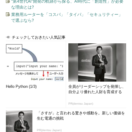
“第4世代AI”開発の軌跡から探る、AI時代に「創造性」が必要
こういった状況では、IAM RoleでAPIの操作権限を渡すことを
な理由とは?
お勧めします。IAM Roleで権限を渡すとAWS CLIが一時的なアク
業務用ルーターを「コスパ」「タイパ」「セキュリティー」
セスキーを自動的に取得します。
で選ぶなら?
なお、IAM Roleはインスタンス作成時にしか割り当てできませ
ん。割り当て直したい場合はインスタンスの再作成になりますの
チェックしておきたい人気記事
でご注意ください。
はじめに、インスタンスに割り当てるIAM Roleを作成します。
IAMのメニューにあるRolesをクリックし、Create New Roleをク
リックします。
Hello Python (1/3)
全員がリーダーシップを発揮し、
自分より優れた人財を育成する
PR(dentsu Japan)
「さすが」と言われる驚きや感動を。新しい価値を
生む電通の挑戦
次の画面でIAM Roleの名前を入力します。Role Nameに任意の
PR(dentsu Japan)