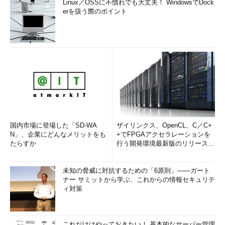
Linux／OSSに不慣れでも大丈夫！ WindowsでDock
erを扱う際のポイント
$ aws s3 mb s3
:
//test-bucket-5
make_bucket failed
:
 s3
:
//test-bucket-5/ A client error 
(AccessDenied) occurred when calling the CreateBucket 
operation: Access Denied
また、インスタンス一覧を表示するコマンドも、S3以外のAPI
操作のためアクセス拒否されます。
$ aws 
--
region ap
-
northeast
-
1
 ec2 describe
-
instances

A client error 
(
UnauthorizedOperation
)
 occurred 
when
calling the 
DescribeInstances
 operation
:
You
 are 
not
国内市場に登場した「SD-WA
ザイリンクス、OpenCL、C／C+
authorized to perform 
this
 operation
.
N」、企業にどんなメリットをも
+でFPGAアクセラレーションを
たらすか
行う開発環境最新版のリリースを
このように、インスタンスにアクセスキーを保存することなく
発表
APIへのアクセスを許可することができます。
未知の脅威に対抗するための「6原則」――ガート
ナー サミットから学ぶ、これからの情報セキュリテ
インスタンスに割り当てるIAM Roleは変更不可ですが、IAM
ィ対策
Role自体は変更可能です。IAM Roleを変更すればインスタンスに
割り当てられている権限を一度に変更することができます。
これだけはやっておきたい！ 基本的なサーバー管理