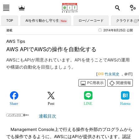
TOP
AIを作り動かし守り生かす
ロー/ノーコード
クラウドネイ
連載
2014年8月25日 公開
AWS Tips
AWS APIでAWSの操作を自動化する
AWSにもAPIが用意されています。APIを使うことでAWSの運用
や構築の自動化を目指しましょう。
[
竹永篤史
，＠IT]
PC用表示
関連情報
Share
Post
LINE
Hatena
連載目次
Management Console上で行える操作を外部のプログラムから
でも操作できるように、AWSにはAPIが提供されています。認証