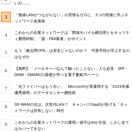
いが……」
「無線LANがつながらない」の苦情をゼロに 3つの現場に学ぶネ
ットワーク改善術
これからの企業ネットワークは「閉域モバイル網活用とセキュリテ
ィ費用抑制」「脱・PBX業者」がポイント
もう「拠点間VPN」は安全じゃないのか？ 代替手段が浮上するの
はなぜか
【無料】「メールサーバなんて触ったことない」人も必見 SPF・
DKIM・DMARCの基礎が学べる電子書籍75ページ
「光ファイバーはもう古い」 Microsoftが実運用する「2025年最
優秀発明」のデータセンター網技術
SD-WANの次は、次世代LAN？ キャンパスNaaSが告げる「ネッ
トワークは所有しない」時代
これからの企業ネットワークの運用／保守はAIが主役、しかし全て
はカバーできない