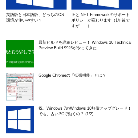
英語版と日本語版、どっちのOS
IEと.NET Frameworkのサポート
環境が使いやすい？
ポリシーが変わります（1年後で
すが……）
これでIAM Roleが作成されましたので、次に作成したロールを
最新ビルドを詳細レビュー！ Windows 10 Technical
Preview Build 9926がやってきた ...
インスタンスに割り当てます。
IAM Roleは、Launch Instance画面の3ページ目、Configure
Instance Detailsの下部にあるIAM Roleから指定することができ
Google Chromeの「拡張機能」とは？
ます。先ほど作成したロールを指定してください。
祝、Windows 7のWindows 10無償アップグレード！
でも、古いPCで動くの？ (1/2)
IAM Roleを指定した状態でインスタンスを作成すると、IAM
Roleに割り当てられたポリシーでAPIにアクセスできるようにな