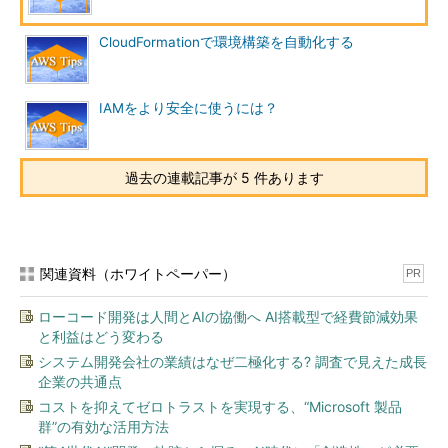
各コマンドにはヘルプ（英語）が用意されており、末尾に
「help」をつけることで実行可能なアクションや、アクションの
CloudFormationで環境構築を自動化する
詳細を確認することができます。
IAMをより安全に使うには？
$ aws help

$ aws ec2 help

$ aws ec2 describe
-
instances help
過去の連載記事が 5 件あります
.aws／credentialsファイルに複数のアクセスキーが記入され
ている場合は「--profile ＜プロファイル名＞」オプションで利用
するアクセスキーを選択できます。
関連資料（ホワイトペーパー）
PR
$ aws ec2 describe
-
instances 
--
profile yourprofile
ローコード開発は人間とAIの協働へ AI搭載型で経費節減効果
IAM Roleを設定して操作権限を渡す
と利益はどう変わる
システム開発会社の業績はなぜ二極化する? 調査で見えた成長
EC2インスタンス上でAWS CLIを利用するために、アクセスキ
企業の共通点
ーをインスタンス上に平文テキストで格納するのは好ましくあり
コストを抑えてゼロトラストを実現する、“Microsoft 製品
ません。
群”の有効な活用方法