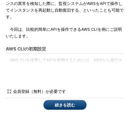
ンスの異常を検知した際に、監視システムがAWSをAPIで操作し
てインスタンスを再起動し自動復旧する、といったことも可能で
す。
今回は、比較的簡単にAPIを操作できるAWS CLIを例にご説明
いたします。
AWS CLIの初期設定
AWS CLIを使用してAPIを利用するためには、AWSから発行さ
れたアクセスキー（Access Key ID、Secret Access Key）の設
定が必要になります。初期設定は「aws configure」コマンドで
行えます。下記は設定例です。
会員登録（無料）が必要です
$ aws configure

AWS 
Access
Key
 ID 
[
None
]:
AKIAxxxxx
...
続きを読む
AWS 
Secret
Access
Key
[
None
]:
 xxxxxxxxx
...
Default
 region name 
[
None
]:
 ap
-
northeast
-
1
Default
 output format 
[
None
]:
アクセスキーは複数の方法で指定でき、環境変数、.aws／