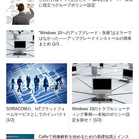
に役立つグループポリシー設定
APIを利用してプログラムからAWSを操作できることで、運用
や構築の自動化が容易になります。一部分だけでも自動化するこ
とで、作業の負担を軽減し本来やるべき作業に集中できるように
なります。APIを活用した運用、構築の自動化を進めてはいかが
“Windows 10へのアップグレード：失敗”はエラーで
でしょうか。
はなかった――アップグレードインストールの簡単
まとめ (1/3...
竹永 篤史（たけなが あつし)
サーバーワークス
テクニカルチーム
好きなAWSサービス(？)はAPI。
2013年度に新卒入社後、サービス開発チームでCloudworksの
開発に携わる。2014年度よりテクニカルチームに転属し、
CIerとしての経験を積んでいる真っただ中。
SORACOMの、IoTプラットフォ
Windows 10のトラブルシューテ
ームサービスとしてのインパクト
ィング事例──未知のポリシー設
最近の愛読書は
AWSドキュメント
。
(1/2)
定を探せ！ (1/2)
Caffeで画像解析を始めるための基礎知識とインス