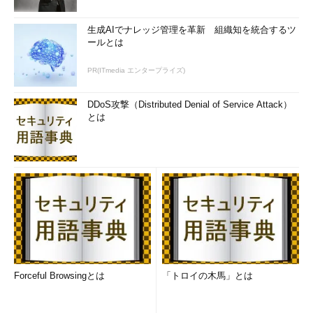
ロール名を入力してください。今回はAmazon S3というAWSが
提供しているストレージサービスを例に説明します。
生成AIでナレッジ管理を革新 組織知を統合するツ
ールとは
PR(ITmedia エンタープライズ)
DDoS攻撃（Distributed Denial of Service Attack）
次にIAM Roleの種類を選択します。今回はEC2に割り当てるた
とは
めのロールを作成するので、Amazon EC2を選択します。
ロールに適用するポリシーを選択します。今回は例としてS3
への読み取りアクセスのみを許可するAmazon S3 Read Only
Accessを選択します。
Forceful Browsingとは
「トロイの木馬」とは