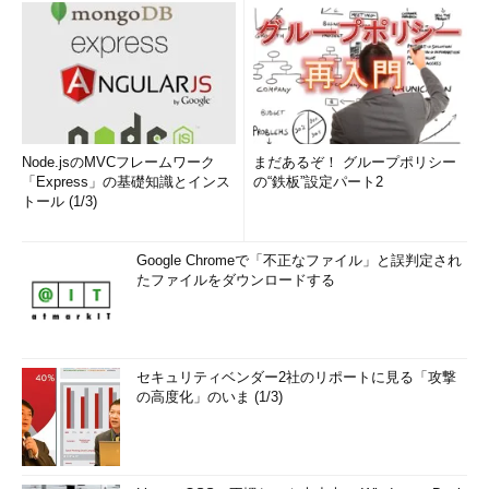
ります。
今回作成したインスタンスには「S3への読み取りアクセス」
のみを許可してあります。試しにインスタンスへ接続し、aws
s3 lsコマンドを実行すると、バケットの一覧が表示されます。
       __
|
  __
|
_  
)
Node.jsのMVCフレームワーク
まだあるぞ！ グループポリシー
       _
|
(
/
Amazon
Linux
 AMI

「Express」の基礎知識とインス
の“鉄板”設定パート2
      ___
|
\___
|
___
|
トール (1/3)
https
:
//aws.amazon.com/amazon-linux-ami/2014.03-release-
notes/
9
package
(
s
)
 needed 
Google Chromeで「不正なファイル」と誤判定され
for
 security
,
out
of
19
たファイルをダウンロードする
Run
"sudo yum update"
 to apply all updates
.
2014
-
05
-
30
18
:
35
:
34
 test
-
bucket
-
1
2014
-
07
-
10
04
:
49
:
56
 test
-
bucket
-
2
2014
-
07
-
03
09
:
46
:
26
 test
-
bucket
-
3
セキュリティベンダー2社のリポートに見る「攻撃
2014
-
05
-
20
10
:
48
:
58
 test
-
bucket
-
4
の高度化」のいま (1/3)
読み取り専用アクセスですので、バケットの作成はアクセス拒
否されます。