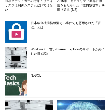
コネクテッドカーのセキュリティ
2015年、セキュリティ業界に激
リスクは制御システムだけではな
震をもたらした「標的型攻撃」を
い
振り返る (1/2)
日本年金機構情報漏えい事件でも悪用された「盲
点」とは
Windows 8、古いInternet Explorerのサポートが終了
した日 (1/2)
NoSQL