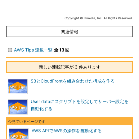
credentialsファイル、.aws／configファイル、IAM Roleで設定し
たアクセスキーを用いることができます。
Copyright © ITmedia, Inc. All Rights Reserved.
AWS CLIの基本的な使い方
関連情報
AWS CLIの基本的な構文は下記の通りです。
AWS Tips 連載一覧
全 13 回
$ aws 
［オプション］
＜サービス名＞
＜アクション＞
［パラメータ
ー］
新しい連載記事が 3 件あります
オプションには「--region ap-northeast-1」などの各サービス
S3とCloudFrontを組み合わせた構成を作る
共通のオプションを指定します。サービス名には「ec2」「rds」
などを、アクションには「describe-instances run-instances」
などを指定します。
User dataにスクリプトを設定してサーバー設定を
自動化する
例として、東京リージョン（ap-northeast-1）に存在するイン
スタンスの一覧を取得するコマンドを紹介します。
$ aws 
--
region ap
AWS APIでAWSの操作を自動化する
-
northeast
-
1
 ec2 describe
-
instances