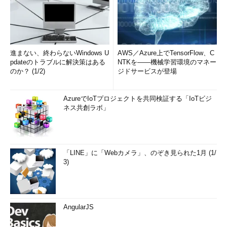
進まない、終わらないWindows U
AWS／Azure上でTensorFlow、C
pdateのトラブルに解決策はある
NTKを――機械学習環境のマネー
のか？ (1/2)
ジドサービスが登場
AzureでIoTプロジェクトを共同検証する「IoTビジ
ネス共創ラボ」
「LINE」に「Webカメラ」、のぞき見られた1月 (1/
3)
AngularJS