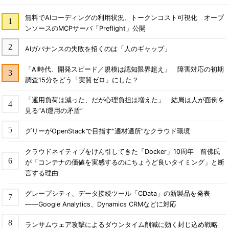
無料でAIコーディングの利用状況、トークンコスト可視化 オープ
ンソースのMCPサーバ「Preflight」公開
AIガバナンスの失敗を招くのは「人のギャップ」
「AI時代、開発スピード／規模は認知限界超え」 障害対応の初期
調査15分をどう「実質ゼロ」にした？
「運用負荷は減った、だが心理負担は増えた」 結局は人が面倒を
見る“AI運用の矛盾”
グリーがOpenStackで目指す“適材適所”なクラウド環境
クラウドネイティブをけん引してきた「Docker」10周年 前佛氏
が「コンテナの価値を実感するのにちょうど良いタイミング」と断
言する理由
グレープシティ、データ接続ツール「CData」の新製品を発表
――Google Analytics、Dynamics CRMなどに対応
ランサムウェア攻撃によるダウンタイム削減に効く封じ込め戦略