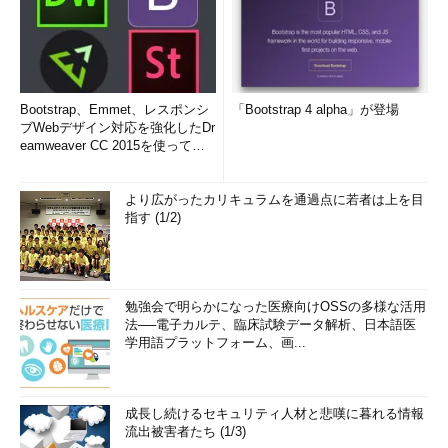
Bootstrap、Emmet、レスポンシ
「Bootstrap 4 alpha」が登場
ブWebデザイン対応を強化したDr
eamweaver CC 2015を使って
み...
より広がったカリキュラムを通過点に若者は上を目
指す (1/2)
勉強会で明らかになった医療向けOSSの多様な活用
法──電子カルテ、臨床試験データ解析、日本語医
学用語プラットフォーム、画...
成長し続けるセキュリティ人材と悲嘆に暮れる情報
流出被害者たち (1/3)