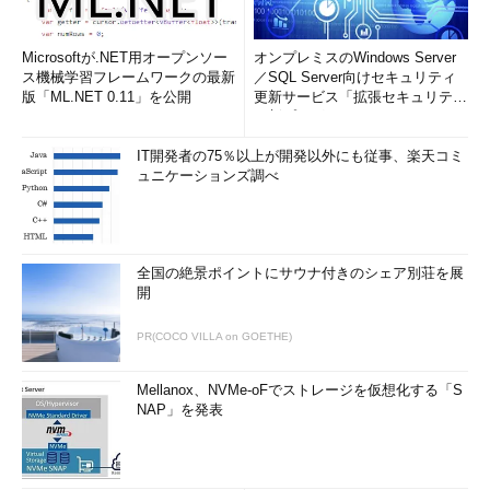
Microsoftが.NET用オープンソー
オンプレミスのWindows Server
ス機械学習フレームワークの最新
／SQL Server向けセキュリティ
版「ML.NET 0.11」を公開
更新サービス「拡張セキュリティ
更新プログ...
IT開発者の75％以上が開発以外にも従事、楽天コミ
ュニケーションズ調べ
全国の絶景ポイントにサウナ付きのシェア別荘を展
開
PR(COCO VILLA on GOETHE)
Mellanox、NVMe-oFでストレージを仮想化する「S
NAP」を発表