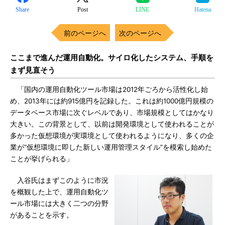
Share
Post
LINE
Hatena
前のページへ
次のページへ
ここまで進んだ運用自動化。サイロ化したシステム、手順を
まず見直そう
「国内の運用自動化ツール市場は2012年ごろから活性化し始
め、2013年には約915億円を記録した。これは約1000億円規模の
データベース市場に次ぐレベルであり、市場規模としてはかなり
大きい。この背景として、以前は開発環境として使われることが
多かった仮想環境が実環境として使われるようになり、多くの企
業が“仮想環境に即した新しい運用管理スタイル”を模索し始めた
ことが挙げられる」
入谷氏はまずこのように市況
を概観した上で、運用自動化ツ
ール市場には大きく二つの分野
があることを示す。