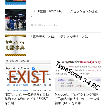
「サーバー台数が多いほど、自動化の達成率が高い。実際、数
十台規模になると自動化はほぼマストといえる。ただポイントの
FINCHI主催「IVS2026」トークセッションが話題
一つは、このように見ていくと、各作業項目ともそれなりに達成
に！
できてはいるのだが、今後は“各項目の連携”が重要になってくる
PR(FINCHI on GOETHE)
ことだろう」
例えば、仮想環境では動的にシステム構成が変化する。従っ
「電子署名」とは、「デジタル署名」とは
て、仮想サーバーの配備／廃棄に応じて、自動的にインベントリ
情報が更新されるなど、変更管理とIT資産管理の連携が求められ
る。インシデント管理についても、日々寄せられるユーザー部門
からの問い合わせに対し、過去のインシデントを管理・分類して
おき、自動的に回答したり、インシデントチケットを自動的に発
行したりする仕組みや、問題管理と切り分けて自動的に蓄積して
おく仕組みなどが求められる。
イベント管理の場合、システムに異常があるとアラートが発信
され、管理者にメールで通知される。このアラートの緊急度・深
NICT、サイバー脅威情報を自動
Microsoft、プログラミング言語
刻度を見極め、対応の優先順位を考えることも工数が掛かるポイ
集約できるWebアプリ「EXIST」
「TypeScript 3.4」のリリース候
ントだ。そこで多くの場合、閾値を設定してアラートを絞り込ん
を公開
補版（RC）を公開