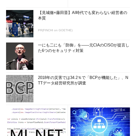
でいるが、システムリソース、パフォーマンスが変動する仮想環
境では、閾値の設定自体が難しくなっている。そこで最近は動的
【見城徹×藤田晋】AI時代でも変わらない経営者の
に閾値を設定できるツールも登場しているが、「例えば、そうし
本質
たツールとサーバー、ネットワーク、アプリケーション監視を連
携させるなどしてアラートを減らすことも必要だ」。
PR(FINCHI on GOETHE)
「つまり運用自動化を考える上では、現在のシステム構成と運
一にも二にも「防御」を――元CIAのCISOが提言し
用手順を可視化することが大前提。まずはシステム構成と、サー
た6つのセキュリティ対策
バー監視、インシデント管理など、個々の作業項目の中身を明ら
かにし、一つ一つ運用手順を精査し、効率化する。その上で、各
作業項目の連携を考えるアプローチが大切だ」
2018年の災害では34.2％で「BCPが機能した」、N
自動化“すべき”プロセスの切り分け方と、標準
TTデータ経営研究所が調査
化のポイントとは？