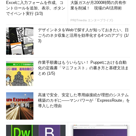
Excelに入力フォームを作成、コ
大阪ガスが月2000時間の共有作
ントロールを追加、表示、ボタン
業を削減！ 現場のAI活用術
でイベント実行 (1/3)
PR(ITmedia エンタープライズ)
デザインネタをWebで探す人が知っておきたい、日
ごろのネタ収集と活用を効率化する4つのアプリ (1/
3)
作業手順書はもういらない！ Puppetにおける自動
化の定義書「マニフェスト」の書き方と基礎文法ま
とめ (1/5)
高速で安全、安定した専用線接続が理想のシステム
構築のカギに――マンパワーが「ExpressRoute」を
導入した理由