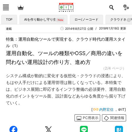
TOP
AIを作り動かし守り生かす
ロー/ノーコード
クラウドネイ
2018年1月19日 更新
連載
2014年8月27日 公開
特集：運用自動化ツールで実現する、クラウド時代の運用スタイ
ル（1）
運用自動化、ツールの種類やOSS／商用の違いを
問わない運用設計の作り方、進め方
（2/4 ページ）
システム構成が動的に変化する仮想化・クラウドの浸透により、
もはや人手だけによる運用管理は難しくなっている。本特集で
は、ビジネス展開に即応するインフラ整備の必須要件、運用自動
化のポイントをツール面、設計面などあらゆる角度から掘り下げ
ていく。
[
内野宏信
，＠IT]
PC用表示
関連情報