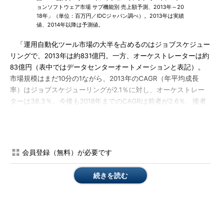
ョンソフトウェア市場 サブ機能別 売上額予測、2013年～20
18年」（単位：百万円／IDCジャパン調べ）。2013年は実績
値、2014年以降は予測値。
「運用自動化ツール市場の大半を占めるのはジョブスケジュー
リングで、2013年は約831億円。一方、オーケストレーターは約
83億円（表中ではデータセンターオートメーションと表記）。
市場規模はまだ10分の1ながら、2013年のCAGR（年平均成長
率）はジョブスケジューリングが2.1％に対し、オーケストレー
ターは38.3％。今後も2018年までのCAGRは前者が2.6％、後者
は25.7％で推移すると予測している。仮想化、クラウド環境が多
くの企業に浸透している今、その運用管理スタイルを見直し、今
後、積極的に運用自動化ツールの導入に乗り出していくケースが
増えると考えられる」
会員登録（無料）が必要です
ジョブスケジューリングの市場規模が大きいことの背景には、
続きを読む
日本企業特有のサイロ型のシステム構築という問題が横たわって
いる。例えば基幹系にしても、会計、販売、生産管理といったよ
うに、部門ごとに個別にシステムを構築している例が多い。この
ため一連のデータ処理を行うために、「サイロ化した各システム