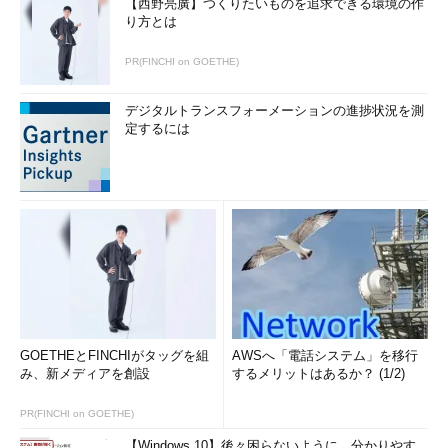
【西野亮廣】つくりたいものを追求できる環境の作
り方とは
PR(FINCHI on GOETHE)
デジタルトランスフォーメーションの進捗状況を測
定するには
GOETHEとFINCHIがタッグを組
AWSへ「電話システム」を移行
み、新メディアを創設
するメリットはあるか？ (1/2)
PR(FINCHI on GOETHE)
【Windows 10】後々困らないように、分かりやす