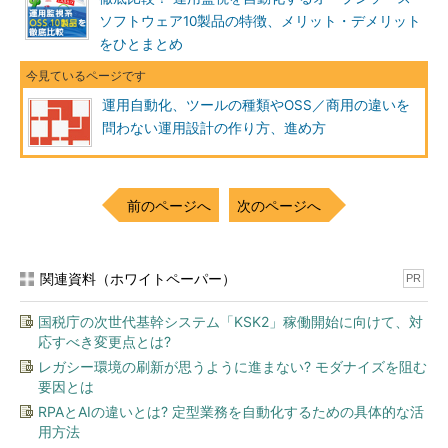
いる例が多い。その状態のまま自動化ツールを適用しても、部分
ソフトウェア10製品の特徴、メリット・デメリット
的な自動化の集積にすぎず、効率化の効果は低い。まずは現在の
をひとまとめ
運用プロセス／ポリシーを見直し、自動化すべきプロセス、人手
が必要なプロセスを切り分けて、全社のシステムに適用できるプ
ロセスを整備することが重要だ。ジョブスケジューリングにして
運用自動化、ツールの種類やOSS／商用の違いを
もオーケストレーターにしても、そうしたプロセス、ポリシー整
問わない運用設計の作り方、進め方
備がツールを有効に生かす上で大前提となる」
自動化が必要な運用プロセスと、導入企業の達成度
前のページへ
次のページへ
では「自動化する運用プロセス」としては、具体的にどのよう
なものが挙げられるのだろうか？ これには大きく分けて二つの
関連資料（ホワイトペーパー）
種類がある。一つは「個々の作業項目の自動化」、もう一つは
PR
「個々の作業項目を連携させる自動化」だ。
国税庁の次世代基幹システム「KSK2」稼働開始に向けて、対
応すべき変更点とは?
入谷氏は同社の調査結果から、「運用管理項目別システム運用
レガシー環境の刷新が思うように進まない? モダナイズを阻む
管理の自動化レベル：運用サーバー台数別」を提示する。プライ
要因とは
ベートクラウドを導入／検討しており、運用自動化ツールを導入
RPAとAIの違いとは? 定型業務を自動化するための具体的な活
している企業に聞いた、各作業項目の運用管理プロセスにおける
用方法
自動化レベルのアンケート結果だ。