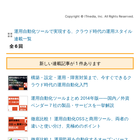
間でのバッチ処理をいかにうまく流すか」がマストの要件となる
わけだが、ここにジョブスケジューリングが使われているため
だ。例えばその日の売上額が出ると、販売管理システムからバッ
Copyright © ITmedia, Inc. All Rights Reserved.
チで会計システムにデータを渡し、さらに生産管理システムにも
必要なデータを流して、それに合わせて生産・在庫数を処理、会
運用自動化ツールで実現する、クラウド時代の運用スタイル
計システムは日次処理をして月次のデータベースにもデータを格
連載一覧
納する、といった具合だ。
全 6 回
その点、欧米企業では基幹系にERPパッケージスイートを使っ
新しい連載記事が 1 件あります
ているケースが主流だ。そのパッケージスイートが実装している
運用プロセスに合わせて、カスタマイズすることなく運用してい
構築・設定・運用・障害対策まで、今すぐできるク
る例が多く、日本ほどジョブスケジューリングの市場規模は大き
ラウド時代の運用自動化入門
くないという。つまりシステム、運用プロセスともにサイロ化せ
ず、ある程度、標準化されている。運用プロセスの効率という面
運用自動化ツールまとめ 2014年版――国内／外資
では明らかにこちらの方が優れている。
ベンダー７社の製品・サービスを一挙解説
「運用自動化の鍵もプロセスの標準化にあり、よりシンプルな
徹底比較！ 運用自動化OSSと商用ツール、両者の
運用プロセス、運用ポリシーを整備することがツール導入の前提
違いと使い分け、見極めのポイント
条件となる。部門ごとにシステムがサイロ化していると、例えば
同じシステムでも運用手順や運用ポリシーが部門ごとに異なって
徹底比較！ 運用監視を自動化するオープンソース