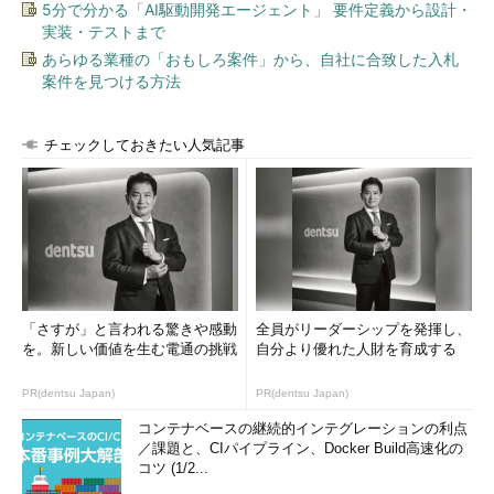
5分で分かる「AI駆動開発エージェント」 要件定義から設計・
実装・テストまで
あらゆる業種の「おもしろ案件」から、自社に合致した入札
案件を見つける方法
チェックしておきたい人気記事
図3 「運用管理項目別システム運用管理の自動化レベル：
運用サーバー台数別」（IDCジャパン調べ／2014年発表／n
「さすが」と言われる驚きや感動
全員がリーダーシップを発揮し、
＝456社）《クリックで拡大》
を。新しい価値を生む電通の挑戦
自分より優れた人財を育成する
これを見ると、最も達成率が高いのは前述のようなジョブスケ
PR(dentsu Japan)
PR(dentsu Japan)
ジューリングだが、サーバー、ネットワーク、アプリケーション
コンテナベースの継続的インテグレーションの利点
の稼働監視が続き、次いでIT資産管理、イベント管理、システム
／課題と、CIパイプライン、Docker Build高速化の
変更／構成管理と続いている。
コツ (1/2...