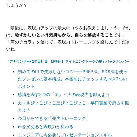
しょうか？
最後に、表現力アップの最大のコツをお教えしましょう。それ
は、
恥ずかしいという気持ちから、自らを解放すること
です。
「声のチカラ」を信じて、表現力トレーニングを楽しんでくださ
いね。
「アナウンサー×2年目社員 目指せ！ ライトニングトークの星」バックナンバー
初めてのLTで失敗しないコツ――PREP法、SDS法を使っ
たプレゼンの基本構成、本番前にチェックするべき7つの
ポイント
感情を表す5つの「エ」～声の表現力を鍛えよう
カエルぴょこぴょこ三ぴょこぴょこ～早口言葉で滑舌を鍛
えよう
今日からできる「発声トレーニング」
声を変えると表現力が変わる
エンジニアにも必要なプレゼンテーションスキル