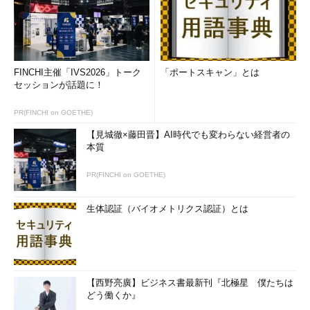
FINCHI主催「IVS2026」トーク
「ポートスキャン」とは
セッションが話題に！
PR(FINCHI on GOETHE)
【見城徹×藤田晋】AI時代でも変わらない経営者の
本質
PR(FINCHI on GOETHE)
生体認証（バイオメトリクス認証）とは
【西野亮廣】ビジネス書最新刊『北極星 僕たちは
どう働くか』