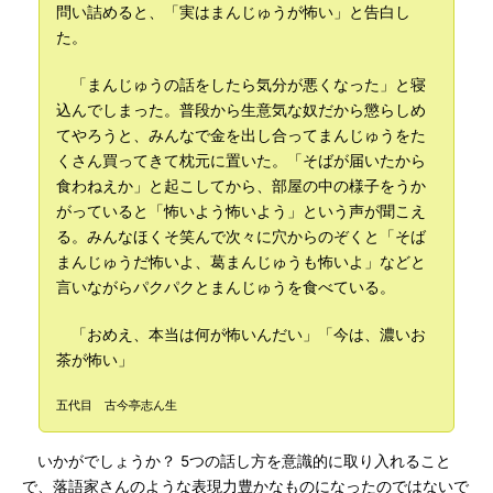
問い詰めると、「実はまんじゅうが怖い」と告白し
た。
「まんじゅうの話をしたら気分が悪くなった」と寝
込んでしまった。普段から生意気な奴だから懲らしめ
てやろうと、みんなで金を出し合ってまんじゅうをた
くさん買ってきて枕元に置いた。「そばが届いたから
食わねえか」と起こしてから、部屋の中の様子をうか
がっていると「怖いよう怖いよう」という声が聞こえ
る。みんなほくそ笑んで次々に穴からのぞくと「そば
まんじゅうだ怖いよ、葛まんじゅうも怖いよ」などと
言いながらパクパクとまんじゅうを食べている。
「おめえ、本当は何が怖いんだい」「今は、濃いお
茶が怖い」
五代目 古今亭志ん生
いかがでしょうか？ 5つの話し方を意識的に取り入れること
で、落語家さんのような表現力豊かなものになったのではないで