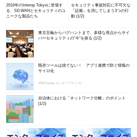
2016年のInterop Tokyoに登場す
セキュリティ事故対応に不可欠な
る、SD-WANとセキュリティのユ
「証拠」を消してしまう3つの行
ニークな製品たち
動 (1/2)
東京五輪からバグハントまで、多様な視点からサイ
バーセキュリティの“今”を探る (1/2)
既存ツールは捨てない！ アプリ連携で防ぐ情報の
サイロ化
PR(ITmedia エンタープライズ)
自治体における「ネットワーク分離」のポイント
(1/2)