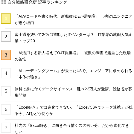
自分戦略研究所 記事ランキング
「AIがコードを書く時代、新職種FDEが需要増」 7割のエンジニア
が思う理由
富士通を抜いて2位に躍進したITベンダーは？ IT業界の就職人気企
業トップ20
「AI活用する新人増えてOJT負担増」 複数の調査で露呈した現場
の苦悩
「AIコーディングブーム」が去ったUSで、エンジニアに求められる
「本体の強さ」
無料で身に付くデータサイエンス 延べ23万人が受講、総務省が募
集開始
「Excel好き」では進化できない、「Excel/CSVでデータ連携」が残
る今、AIをどう使うか
社内の「Excel好き」に向き合う情シスの言い分、だから進化でき
ない