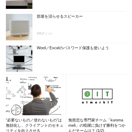
部屋を沼らせるスピーカー
PR(デノン)
Word／Excelのパスワード保護も使いよう
“必要ないもの／使わないもの”は
無慈悲な専門家チーム「kuroma
無効化し、クライアントのセキュ
me6」の暗躍に負けず勝利をつか
リティを向上させる
んだチームは？ (1/2)