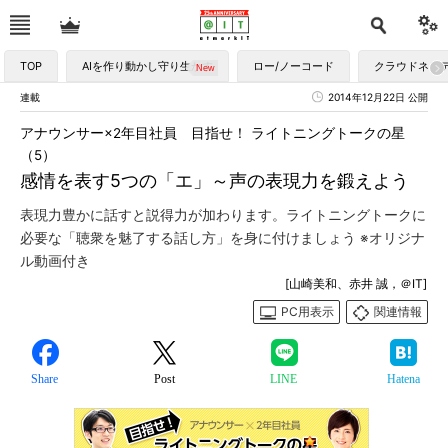
TOP
AIを作り動かし守り生かす
ロー/ノーコード
クラウドネイ
連載
2014年12月22日 公開
アナウンサー×2年目社員 目指せ！ ライトニングトークの星
（5）
感情を表す5つの「エ」～声の表現力を鍛えよう
表現力豊かに話すと説得力が加わります。ライトニングトークに
必要な「聴衆を魅了する話し方」を身に付けましょう ※オリジナ
ル動画付き
[山崎美和、赤井 誠，＠IT]
PC用表示
関連情報
Share
Post
LINE
Hatena