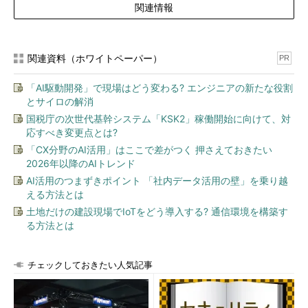
関連情報
関連資料（ホワイトペーパー）
PR
「AI駆動開発」で現場はどう変わる? エンジニアの新たな役割
とサイロの解消
国税庁の次世代基幹システム「KSK2」稼働開始に向けて、対
応すべき変更点とは?
「CX分野のAI活用」はここで差がつく 押さえておきたい
2026年以降のAIトレンド
AI活用のつまずきポイント 「社内データ活用の壁」を乗り越
える方法とは
土地だけの建設現場でIoTをどう導入する? 通信環境を構築す
る方法とは
チェックしておきたい人気記事