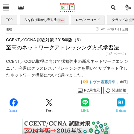
TOP
AIを作り動かし守り生かす
ロー/ノーコード
クラウドネイ
連載
2015年1月15日 公開
CCENT／CCNA 試験対策 2015年版（6）
至高のネットワークアドレッシング方式学習法
（1/2 ページ）
CCENT／CCNA取得に向けて猛勉強中の新米ネットワークエンジ
ニア。今週はクラスレスアドレッシングを用いてサブネット化し
たネットワーク構築について調べました。
[
ドヴァ 齋藤貴幸
，＠IT]
PC用表示
関連情報
Share
Post
LINE
Hatena