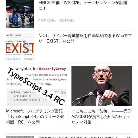
FINCHI主催「IVS2026」トークセッションが話題
に！
PR(FINCHI on GOETHE)
NICT、サイバー脅威情報を自動集約できるWebアプ
リ「EXIST」を公開
Microsoft、プログラミング言語
一にも二にも「防御」を――元CI
「TypeScript 3.4」のリリース候
AのCISOが提言した6つのセキュ
補版（RC）を公開
リティ対策