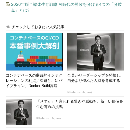
2026年版半導体生存戦略:AI時代の勝敗を分ける4つの「分岐
点」とは?
チェックしておきたい人気記事
コンテナベースの継続的インテグ
全員がリーダーシップを発揮し、
レーションの利点／課題と、CIパ
自分より優れた人財を育成する
イプライン、Docker Build高速化
のコツ (1/2...
PR(dentsu Japan)
「さすが」と言われる驚きや感動を。新しい価値を
生む電通の挑戦
PR(dentsu Japan)