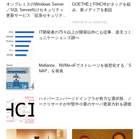
オンプレミスのWindows Server
GOETHEとFINCHIがタッグを組
／SQL Server向けセキュリティ
み、新メディアを創設
更新サービス「拡張セキュリティ
更新プログ...
PR(FINCHI on GOETHE)
IT開発者の75％以上が開発以外にも従事、楽天コミ
ュニケーションズ調べ
Mellanox、NVMe-oFでストレージを仮想化する「S
NAP」を発表
ハイパーコンバージドインフラが有力な選択肢、ノ
ークリサーチが中堅中小業のサーバ更新方針を調査