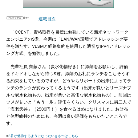
連載目次
「CCENT」資格取得を目標に勉強している新米ネットワーク
エンジニアのS君、今週は「LAN/WAN環境でアドレッシング要
件を満たす、VLSMと経路集約を使用した適切なIPv4アドレッシ
ング方式」を勉強しました。
先輩社員 齋藤さん（炭水化物好き）に添削をお願いし、評価
をドキドキしながら待つS君。添削のお礼にランチをごちそうす
る約束をしているのですが、どうやらリポートの出来によってラ
ンチのランクが変わってくるようです（出来が良いとリーズナブ
ルな炭水化物もの、出来が悪いと高価な炭水化物もの）。前回は
ツメが甘いと「もう一歩」評価をくらい、クリスマスに男二人で
「海老天丼」（2500円！）を食べるはめになりました。お財布
と体型維持のためにも、今週は良い評価をもらいたいところで
す。
※
S君が勉強するようになったいきさつはこちら