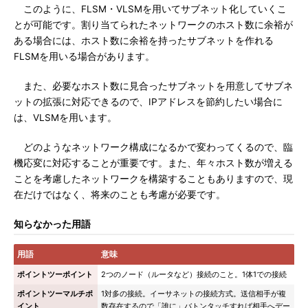
このように、FLSM・VLSMを用いてサブネット化していくこ
とが可能です。割り当てられたネットワークのホスト数に余裕が
ある場合には、ホスト数に余裕を持ったサブネットを作れる
FLSMを用いる場合があります。
また、必要なホスト数に見合ったサブネットを用意してサブネ
ットの拡張に対応できるので、IPアドレスを節約したい場合に
は、VLSMを用います。
どのようなネットワーク構成になるかで変わってくるので、臨
機応変に対応することが重要です。また、年々ホスト数が増える
ことを考慮したネットワークを構築することもありますので、現
在だけではなく、将来のことも考慮が必要です。
知らなかった用語
用語
意味
ポイントツーポイント
2つのノード（ルータなど）接続のこと。1体1での接続
ポイントツーマルチポ
1対多の接続。イーサネットの接続方式。送信相手が複
イント
数存在するので「誰に」バトンタッチすれば相手へデー