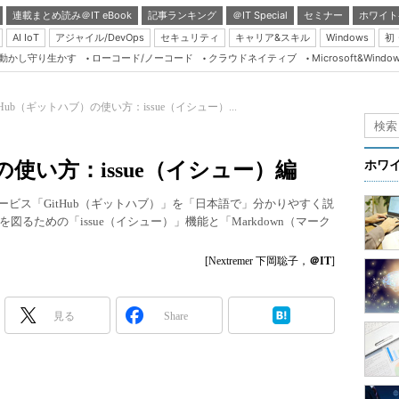
連載まとめ読み＠IT eBook
記事ランキング
＠IT Special
セミナー
ホワイト
AI IoT
アジャイル/DevOps
セキュリティ
キャリア&スキル
Windows
初
り動かし守り生かす
ローコード/ノーコード
クラウドネイティブ
Microsoft&Windo
Server & Storage
HTML5 + UX
tHub（ギットハブ）の使い方：issue（イシュー）...
Smart & Social
Coding Edge
の使い方：issue（イシュー）編
ホワ
Java Agile
ービス「GitHub（ギットハブ）」を「日本語で」分かりやすく説
Database Expert
るための「issue（イシュー）」機能と「Markdown（マーク
Linux ＆ OSS
[Nextremer 下岡聡子，
＠IT
]
Master of IP Networ
Security & Trust
見る
Share
Test & Tools
Insider.NET
ブログ