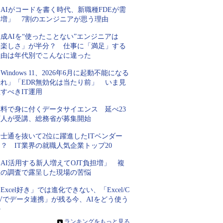
AIがコードを書く時代、新職種FDEが需
要増」 7割のエンジニアが思う理由
成AIを“使ったことない”エンジニアは
「楽しさ」が半分？ 仕事に「満足」する
理由は年代別でこんなに違った
Windows 11、2026年6月に起動不能になる
恐れ」「EDR無効化は当たり前」 いま見
すべきIT運用
無料で身に付くデータサイエンス 延べ23
万人が受講、総務省が募集開始
士通を抜いて2位に躍進したITベンダー
？ IT業界の就職人気企業トップ20
AI活用する新人増えてOJT負担増」 複
数の調査で露呈した現場の苦悩
Excel好き」では進化できない、「Excel/C
Vでデータ連携」が残る今、AIをどう使う
か
»
ランキングをもっと見る