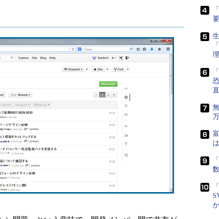
「
生
「
直
富
は
「
「
S