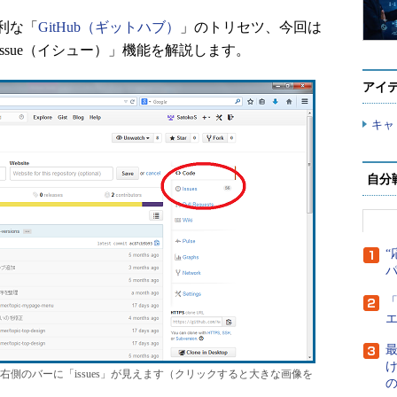
利な「
GitHub（ギットハブ）
」のトリセツ、今回は
ssue（イシュー）」機能を解説します。
アイ
キャ
自分
“
「
最
側のバーに「issues」が見えます（クリックすると大きな画像を