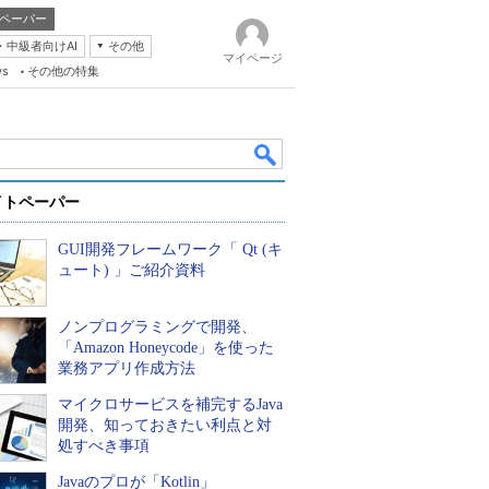
ペーパー
・中級者向けAI
その他
マイページ
ws
その他の特集
イトペーパー
GUI開発フレームワーク「 Qt (キ
ュート) 」ご紹介資料
ノンプログラミングで開発、
k
「Amazon Honeycode」を使った
業務アプリ作成方法
マイクロサービスを補完するJava
開発、知っておきたい利点と対
処すべき事項
Javaのプロが「Kotlin」