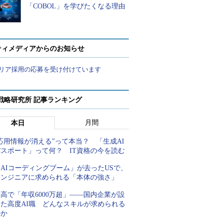
「COBOL」を学びたくなる理由
ティメディアからのお知らせ
リア採用の応募を受け付けています
戦略研究所 記事ランキング
月間
本日
応用情報が消える”って本当？ 「生成AI
パスポート」って何？ IT資格の今を読む
AIコーディングブーム」が去ったUSで、
エンジニアに求められる「本体の強さ」
高で「年収6000万超」――国内企業が設
けた高度AI職 どんなスキルが求められる
のか