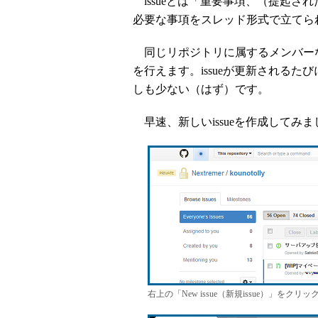
issueとは「重要事項、（提起さ
必要な事項をスレッド形式で立てら
同じリポジトリに属するメンバーなら
を行えます。issueが更新される
しも少ない（はず）です。
早速、新しいissueを作成してみま
右上の「New issue（新規issue）」をクリ