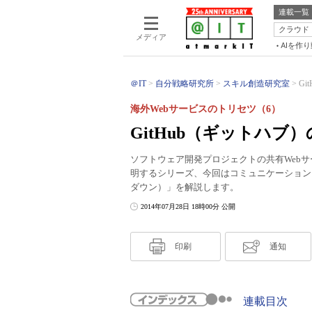
連載一覧
クラウド
メディア
AIを作
＠IT
自分戦略研究所
スキル創造研究室
Gi
海外Webサービスのトリセツ（6）
GitHub（ギットハブ）
ソフトウェア開発プロジェクトの共有Webサ
明するシリーズ、今回はコミュニケーションを図
ダウン）」を解説します。
2014年07月28日 18時00分 公開
印刷
通知
連載目次