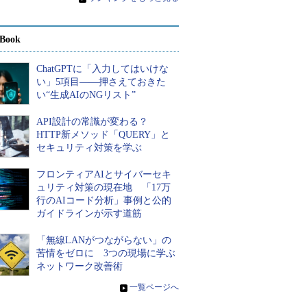
Book
ChatGPTに「入力してはいけな
い」5項目――押さえておきた
い“生成AIのNGリスト”
API設計の常識が変わる？
HTTP新メソッド「QUERY」と
セキュリティ対策を学ぶ
フロンティアAIとサイバーセキ
ュリティ対策の現在地 「17万
行のAIコード分析」事例と公的
ガイドラインが示す道筋
「無線LANがつながらない」の
苦情をゼロに 3つの現場に学ぶ
ネットワーク改善術
»
一覧ページへ