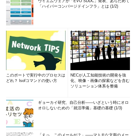
ヴイエムウェアが「EVO SDDC」発表、あらためて
「ハイパーコンバージドインフラ」とは (1/2)
このポートで実行中のプロセスは
NECが人工知能技術の開発を強
どれ？ lsofコマンドの使い方
化、映像・画像の探索などを含む
ソリューション体系を整備
ギョーカイ研究、自己分析――いざという時にオロ
オロしないための「就活準備」基礎の基礎 (1/3)
「えっ、このメールが？」――マトモな文面のメー