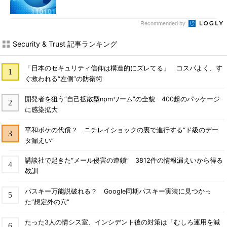
Recommended by
Security & Trust 記事ランキング
「日本のセキュリティ信仰は構造的にズレてる」 コスパよく、す
ぐ救われる“左側”の防衛術
開発者を狙う“自己拡散型npmワーム”の全貌 400超のパッケージ
に感染拡大
平和ボケの代償？ ニチレイショックの裏で進行する“ド級のデー
タ漏えい”
講談社で起きた“メール侵害の連鎖” 3812件の情報漏えいから得る
教訓
パスキー万能説破れる？ Google同期パスキー実装に見つかっ
た“想定外の穴”
たった3人の情シス室、インシデント後の対策は「むしろ運用を減