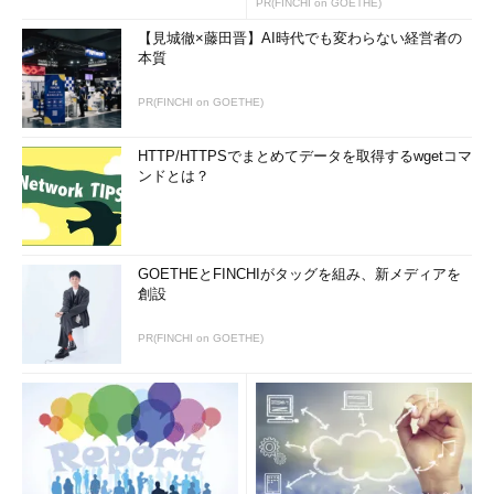
PR(FINCHI on GOETHE)
【見城徹×藤田晋】AI時代でも変わらない経営者の
本質
PR(FINCHI on GOETHE)
HTTP/HTTPSでまとめてデータを取得するwgetコマ
ンドとは？
GOETHEとFINCHIがタッグを組み、新メディアを
創設
PR(FINCHI on GOETHE)