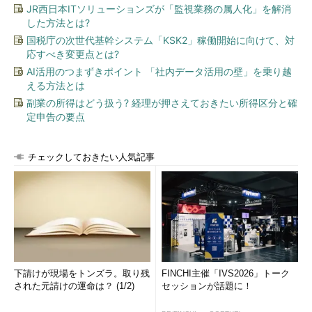
JR西日本ITソリューションズが「監視業務の属人化」を解消
した方法とは?
国税庁の次世代基幹システム「KSK2」稼働開始に向けて、対
応すべき変更点とは?
AI活用のつまずきポイント 「社内データ活用の壁」を乗り越
える方法とは
副業の所得はどう扱う? 経理が押さえておきたい所得区分と確
定申告の要点
チェックしておきたい人気記事
下請けが現場をトンズラ。取り残
FINCHI主催「IVS2026」トーク
された元請けの運命は？ (1/2)
セッションが話題に！