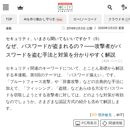
TOP
AIを作り動かし守り生かす
ロー/ノーコード
クラウドネイ
2020年3月2日 更新
連載
2016年2月3日 公開
セキュリティ、いまさら聞いてもいいですか？（5）
なぜ、パスワードが盗まれるの？――攻撃者がパ
スワードを盗む手法と対策を分かりやすく解説
（4/4 ページ）
セキュリティ関連のキーワードについて、とことん基礎から解説
する本連載。第5回のテーマは、「パスワード漏えい」です。
「ブルートフォース攻撃」や「辞書攻撃」などの古典的な手法に
加えて、「フィッシング」「盗聴」などあらゆる方法でパスワー
ドを窃取しようとする攻撃者に対しては、どのような対策が有効
なのでしょうか。さまざまな認証方式の紹介も含めて解説しま
す。
[
増井敏克
，＠IT]
PC用表示
関連情報