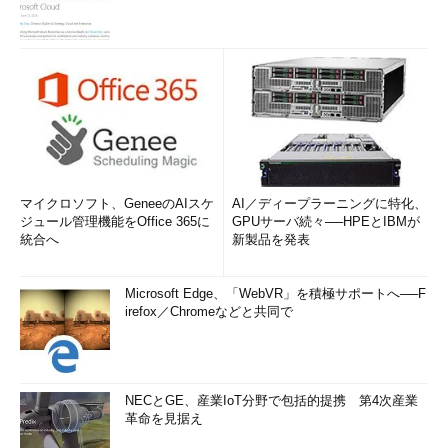
マイクロソフト、GeneeのAIスケ
AI／ディープラーニングに特化、
ジュール管理機能をOffice 365に
GPUサーバ続々──HPEとIBMが
統合へ
新製品を発表
Microsoft Edge、「WebVR」を積極サポートへ──F
irefox／Chromeなどと共同で
NECとGE、産業IoT分野で包括的提携 第4次産業
革命を見据え