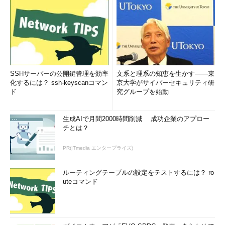
SSHサーバーの公開鍵管理を効率
文系と理系の知恵を生かす――東
化するには？ ssh-keyscanコマン
京大学がサイバーセキュリティ研
ド
究グループを始動
生成AIで月間2000時間削減 成功企業のアプロー
チとは？
PR(ITmedia エンタープライズ)
ルーティングテーブルの設定をテストするには？ ro
uteコマンド