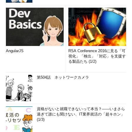
AngularJS
RSA Conference 2016に見る「可
視化」「検出」「対応」を支援す
る製品たち (1/2)
第504話 ネットワークカメラ
資格がないと就職できないって本当？――いまさら
過ぎて誰にも聞けない、IT業界就活の「超キホン」
(1/3)