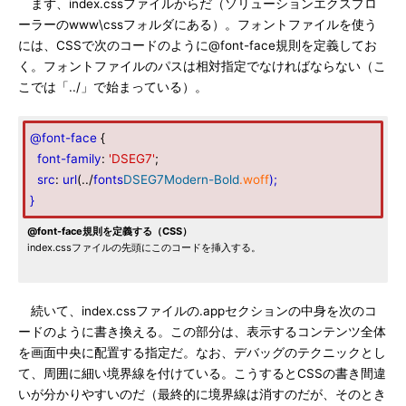
まず、index.cssファイルからだ（ソリューションエクスプロ
ーラーのwww\cssフォルダにある）。フォントファイルを使う
には、CSSで次のコードのように@font-face規則を定義してお
く。フォントファイルのパスは相対指定でなければならない（こ
こでは「../」で始まっている）。
@font-face
{
font-family
:
'DSEG7'
;
src
:
url
(../
fonts
DSEG7Modern-Bold
.woff
);
}
@font-face規則を定義する（CSS）
index.cssファイルの先頭にこのコードを挿入する。
続いて、index.cssファイルの.appセクションの中身を次のコ
ードのように書き換える。この部分は、表示するコンテンツ全体
を画面中央に配置する指定だ。なお、デバッグのテクニックとし
て、周囲に細い境界線を付けている。こうするとCSSの書き間違
いが分かりやすいのだ（最終的に境界線は消すのだが、そのとき