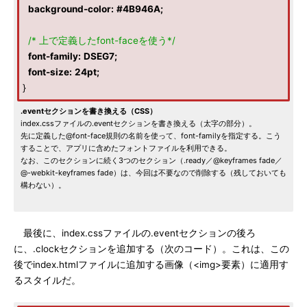
background-color
:
#4B946A
;
/* 上で定義したfont-faceを使う*/
font-family
:
DSEG7
;
font-size
:
24pt
;
}
.eventセクションを書き換える（CSS）
index.cssファイルの.eventセクションを書き換える（太字の部分）。
先に定義した@font-face規則の名前を使って、font-familyを指定する。こう
することで、アプリに含めたフォントファイルを利用できる。
なお、このセクションに続く3つのセクション（.ready／@keyframes fade／
@-webkit-keyframes fade）は、今回は不要なので削除する（残しておいても
構わない）。
最後に、index.cssファイルの.eventセクションの後ろ
に、.clockセクションを追加する（次のコード）。これは、この
後でindex.htmlファイルに追加する画像（<img>要素）に適用す
るスタイルだ。