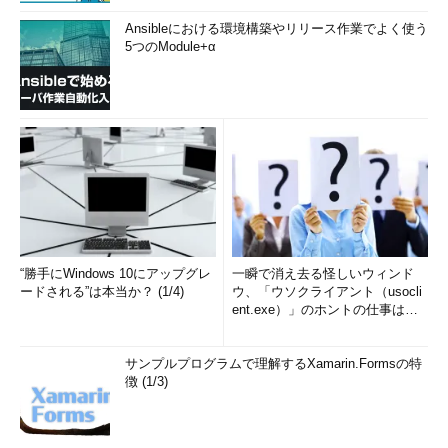
Ansibleにおける環境構築やリリース作業でよく使う
5つのModule+α
“勝手にWindows 10にアップグレ
一瞬で消え去る怪しいウィンド
ードされる”は本当か？ (1/4)
ウ、「ウソクライアント（usocli
ent.exe）」のホントの仕事は？
(1/2)
サンプルプログラムで理解するXamarin.Formsの特
徴 (1/3)