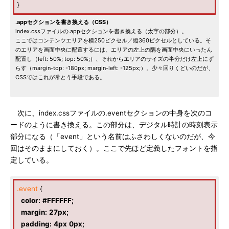
}
.appセクションを書き換える（CSS）
index.cssファイルの.appセクションを書き換える（太字の部分）。
ここではコンテンツエリアを横250ピクセル／縦360ピクセルとしている。そ
のエリアを画面中央に配置するには、エリアの左上の隅を画面中央にいったん
配置し（left: 50%; top: 50%;）、それからエリアのサイズの半分だけ左上にず
らす（margin-top: -180px; margin-left: -125px;）。少々回りくどいのだが、
CSSではこれが常とう手段である。
次に、index.cssファイルの.eventセクションの中身を次のコ
ードのように書き換える。この部分は、デジタル時計の時刻表示
部分になる（「event」という名前はふさわしくないのだが、今
回はそのままにしておく）。ここで先ほど定義したフォントを指
定している。
.event
{
color
:
#FFFFFF
;
margin
:
27px
;
padding
:
4px
0px
;