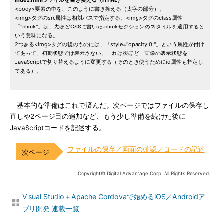
index.htmlファイルを書き換える（HTML）
<body>要素の中を、このように書き換える（太字の部分）。
<img>タグのsrc属性は相対パスで指定する。<img>タグのclass属性
「"clock"」は、先ほどCSSに書いた.clockセクションのスタイルを適用すると
いう意味になる。
2つある<img>タグの後のものには、「style="opacity:0;"」という属性が付け
てあって、初期状態では表示さない。これは後ほど、画像の表示状態を
JavaScriptで切り替えるように変更する（そのとき使うためにid属性も指定し
てある）。
基本的な準備はこれで済んだ。次ページではファイルの保存し
直しや2ページ目の追加など、もう少し準備を続けた後に
JavaScriptコードを記述する。
ファイルの保存／画面の確認／コードの記述
Copyright© Digital Advantage Corp. All Rights Reserved.
Visual Studio＋Apache Cordovaで始めるiOS／Androidア
プリ開発 連載一覧