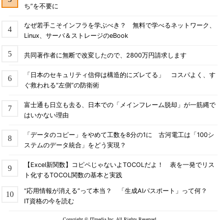
ち”を不要に
なぜ若手こそインフラを学ぶべき？ 無料で学べるネットワーク、
Linux、サーバ＆ストレージのeBook
共同著作者に無断で改変したので、2800万円請求します
「日本のセキュリティ信仰は構造的にズレてる」 コスパよく、す
ぐ救われる“左側”の防衛術
富士通も日立も去る、日本での「メインフレーム脱却」が一筋縄で
はいかない理由
「データのコピー」をやめて工数を8分の1に 古河電工は「100シ
ステムのデータ統合」をどう実現？
【Excel新関数】コピペじゃないよTOCOLだよ！ 表を一発でリス
ト化するTOCOL関数の基本と実践
“応用情報が消える”って本当？ 「生成AIパスポート」って何？
IT資格の今を読む
Copyright © ITmedia Inc. All Rights Reserved.