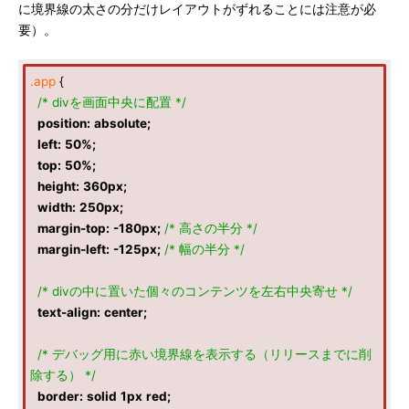
に境界線の太さの分だけレイアウトがずれることには注意が必
要）。
.app
{
/* divを画面中央に配置 */
position
:
absolute
;
left
:
50%
;
top
:
50%
;
height
:
360px
;
width
:
250px
;
margin-top
:
-180px
;
/* 高さの半分 */
margin-left
:
-125px
;
/* 幅の半分 */
/* divの中に置いた個々のコンテンツを左右中央寄せ */
text-align
:
center
;
/* デバッグ用に赤い境界線を表示する（リリースまでに削
除する） */
border
:
solid
1px
red
;