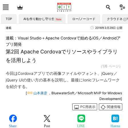
TOP
AIを作り動かし守り生かす
ロー/ノーコード
クラウドネイ
連載
2016年3月29日 公開
連載：Visual Studio＋Apache Cordovaで始めるiOS／Androidア
プリ開発
第2回 Apache Cordovaでリソースやライブラリ
を活用しよう
（1/6 ページ）
今回はCordovaアプリでの画像ファイルやフォント、jQuery／
jQuery UIの使い方の基本を説明し、最後にIonicフレームワーク
を紹介する。
[
山本康彦
，BluewaterSoft／Microsoft MVP for Windows
Development]
PC用表示
関連情報
Share
Post
LINE
Hatena