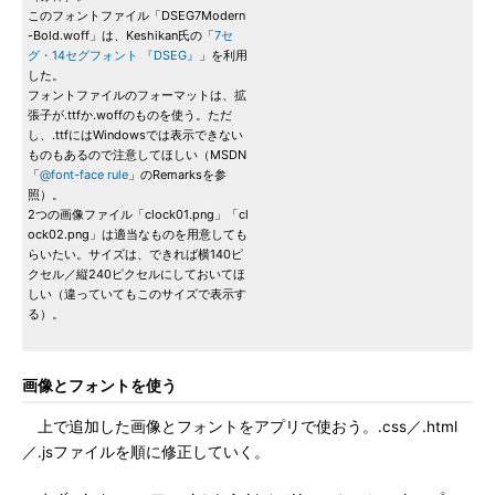
このフォントファイル「DSEG7Modern
-Bold.woff」は、Keshikan氏の「
7セ
グ・14セグフォント 『DSEG』
」を利用
した。
フォントファイルのフォーマットは、拡
張子が.ttfか.woffのものを使う。ただ
し、.ttfにはWindowsでは表示できない
ものもあるので注意してほしい（MSDN
「
@font-face rule
」のRemarksを参
照）。
2つの画像ファイル「clock01.png」「cl
ock02.png」は適当なものを用意しても
らいたい。サイズは、できれば横140ピ
クセル／縦240ピクセルにしておいてほ
しい（違っていてもこのサイズで表示す
る）。
画像とフォントを使う
上で追加した画像とフォントをアプリで使おう。.css／.html
／.jsファイルを順に修正していく。