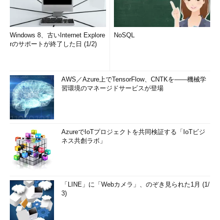
Windows 8、古いInternet Explore
NoSQL
rのサポートが終了した日 (1/2)
AWS／Azure上でTensorFlow、CNTKを――機械学
習環境のマネージドサービスが登場
AzureでIoTプロジェクトを共同検証する「IoTビジ
ネス共創ラボ」
「LINE」に「Webカメラ」、のぞき見られた1月 (1/
3)