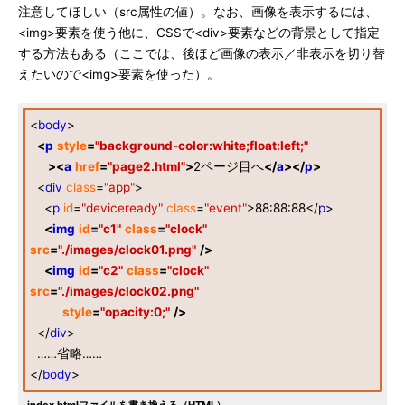
注意してほしい（src属性の値）。なお、画像を表示するには、
<img>要素を使う他に、CSSで<div>要素などの背景として指定
する方法もある（ここでは、後ほど画像の表示／非表示を切り替
えたいので<img>要素を使った）。
<
body
>
<
p
style
=
"background-color:white;float:left;"
><
a
href
=
"page2.html"
>
2ページ目へ
</
a
></
p
>
<
div
class
=
"app"
>
<
p
id
=
"deviceready"
class
=
"event"
>88:88:88</
p
>
<
img
id
=
"c1"
class
=
"clock"
src
=
"./images/clock01.png"
/>
<
img
id
=
"c2"
class
=
"clock"
src
=
"./images/clock02.png"
style
=
"opacity:0;"
/>
</
div
>
……省略……
</
body
>