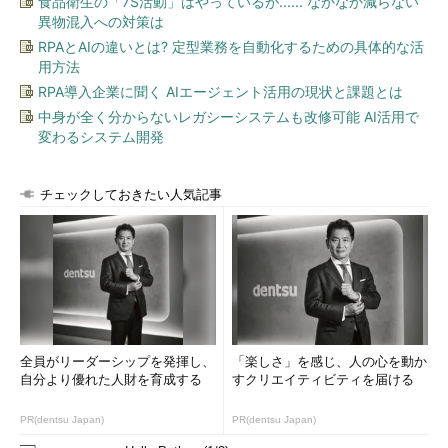
食品衛生の「7S活動」はやっているが...... なかなか減らない
異物混入への対策は
RPAとAIの違いとは? 定型業務を自動化するための具体的な活
用方法
RPA導入企業に聞く AIエージェント活用の現状と課題とは
中身が全く分からないレガシーシステムも改修可能 AI活用で
変わるシステム開発
チェックしておきたい人気記事
全員がリーダーシップを発揮し、
「楽しさ」を感じ、人の心を動か
自分より優れた人財を育成する
すクリエイティビティを届ける
PR(dentsu Japan)
PR(dentsu Japan)