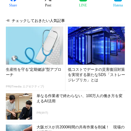
Share
Post
LINE
Hatena
チェックしておきたい人気記事
生産性を守る“定期健診”型アプロ
低コストでデータの災害復旧対策
ーチ
を実現する新たなSDS「ストレー
ジレプリカ」とは
PR(ITmedia エグゼクティブ)
単なる作業者で終わらない、100万人の働き方を変
えるAI活用
PR(＠IT)
大阪ガスが月2000時間の共有作業を削減！ 現場の