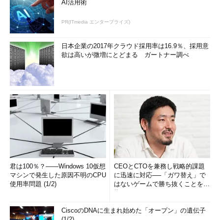
AI活用術
PR(ITmedia エンタープライズ)
日本企業の2017年クラウド採用率は16.9％、採用意
欲は高いが微増にとどまる ガートナー調べ
君は100％？――Windows 10仮想
CEOとCTOを兼務し戦略的課題
マシンで発生した原因不明のCPU
に迅速に対応──「ガワ替え」で
使用率問題 (1/2)
はないゲームで勝ち抜くことを目
指す (1/3)
CiscoのDNAに生まれ始めた「オープン」の遺伝子
(1/2)