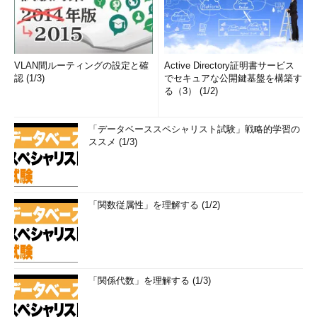
VLAN間ルーティングの設定と確
Active Directory証明書サービス
認 (1/3)
でセキュアな公開鍵基盤を構築す
る（3） (1/2)
「データベーススペシャリスト試験」戦略的学習の
ススメ (1/3)
「関数従属性」を理解する (1/2)
「関係代数」を理解する (1/3)