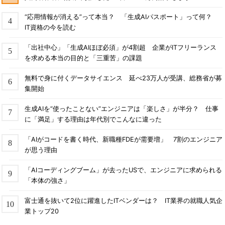
“応用情報が消える”って本当？ 「生成AIパスポート」って何？
IT資格の今を読む
「出社中心」「生成AIほぼ必須」が4割超 企業がITフリーランス
を求める本当の目的と「三重苦」の課題
無料で身に付くデータサイエンス 延べ23万人が受講、総務省が募
集開始
生成AIを“使ったことない”エンジニアは「楽しさ」が半分？ 仕事
に「満足」する理由は年代別でこんなに違った
「AIがコードを書く時代、新職種FDEが需要増」 7割のエンジニア
が思う理由
「AIコーディングブーム」が去ったUSで、エンジニアに求められる
「本体の強さ」
富士通を抜いて2位に躍進したITベンダーは？ IT業界の就職人気企
業トップ20