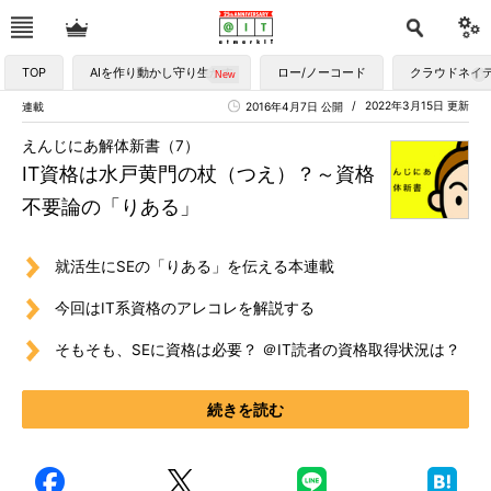
TOP
AIを作り動かし守り生かす
ロー/ノーコード
クラウドネイ
2022年3月15日 更新
連載
2016年4月7日 公開
えんじにあ解体新書（7）
IT資格は水戸黄門の杖（つえ）？～資格
不要論の「りある」
就活生にSEの「りある」を伝える本連載
今回はIT系資格のアレコレを解説する
そもそも、SEに資格は必要？ ＠IT読者の資格取得状況は？
続きを読む