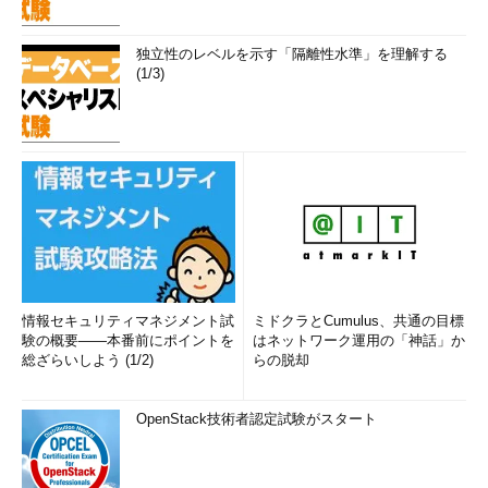
独立性のレベルを示す「隔離性水準」を理解する
(1/3)
情報セキュリティマネジメント試
ミドクラとCumulus、共通の目標
験の概要――本番前にポイントを
はネットワーク運用の「神話」か
総ざらいしよう (1/2)
らの脱却
OpenStack技術者認定試験がスタート