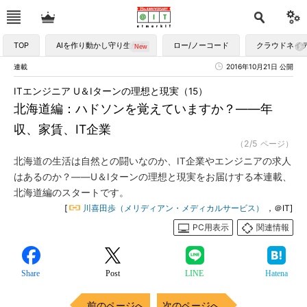
TOP
AIを作り動かし守り生かす
ロー/ノーコード
クラウドネイ
連載
2016年10月21日 公開
ITエンジニア U＆Iターンの理想と現実（15）
北海道編：ハドソンを覚えていますか？――年
収、家賃、IT企業
（2/5 ページ）
北海道の生活は自然との闘いなのか、IT企業やエンジニアの求人
はあるのか？――U＆Iターンの理想と現実をお届けする本連載、
北海道編のスタートです。
[
川喜田歩（メリディアン・メディカルサービス）
，＠IT]
PC用表示
関連情報
Share
Post
LINE
Hatena
前のページへ
次のページへ