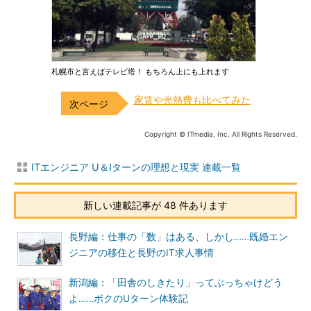
札幌市と言えばテレビ塔！ もちろん上にも上れます
家賃や光熱費も比べてみた
Copyright © ITmedia, Inc. All Rights Reserved.
ITエンジニア U＆Iターンの理想と現実 連載一覧
新しい連載記事が 48 件あります
長野編：仕事の「数」はある、しかし……既婚エン
ジニアの移住と長野のIT求人事情
新潟編：「田舎のしきたり」ってぶっちゃけどう
よ……ボクのUターン体験記