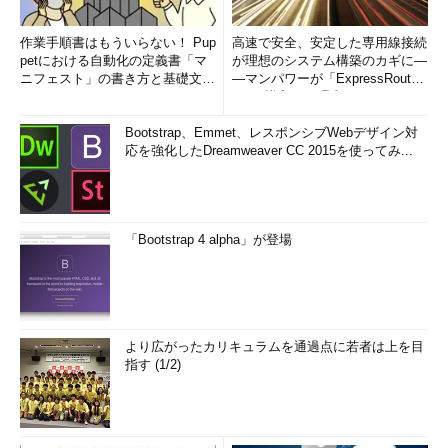
作業手順書はもういらない！ Pup
高速で安全、安定した専用線接続
petにおける自動化の定義書「マ
が理想のシステム構築のカギに―
ニフェスト」の書き方と基礎文法
―マンパワーが「ExpressRout
まとめ (1/5)
e」を導入した理由
Bootstrap、Emmet、レスポンシブWebデザイン対
応を強化したDreamweaver CC 2015を使ってみ...
「Bootstrap 4 alpha」が登場
より広がったカリキュラムを通過点に若者は上を目
指す (1/2)