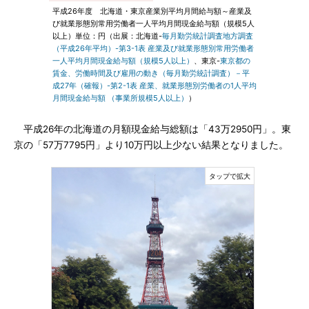
平成26年度 北海道・東京産業別平均月間給与額～産業及
び就業形態別常用労働者一人平均月間現金給与額（規模5人
以上）単位：円（出展：北海道-
毎月勤労統計調査地方調査
（平成26年平均）-第3-1表 産業及び就業形態別常用労働者
一人平均月間現金給与額（規模5人以上）
、東京-
東京都の
賃金、労働時間及び雇用の動き（毎月勤労統計調査）－平
成27年（確報）-第2-1表 産業、就業形態別労働者の1人平均
月間現金給与額 （事業所規模5人以上）
）
平成26年の北海道の月額現金給与総額は「43万2950円」。東
京の「57万7795円」より10万円以上少ない結果となりました。