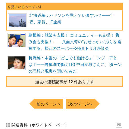
北海道編：ハドソンを覚えていますか？――年
収、家賃、IT企業
島根編：就業も支援！ コミュニティーも支援！ 呑
み会も支援！ ――八面六臂の“おせっかい”ぶりを発
揮する、松江のスーパー公務員トリオ座談会
長野編：本当の「どこでも働ける」エンジニアと
は？――野尻湖で働くLIG 中田泰雄さんに、Iターン
の理想と現実を聞いてみた
過去の連載記事が 12 件あります
前のページへ
次のページへ
関連資料（ホワイトペーパー）
PR