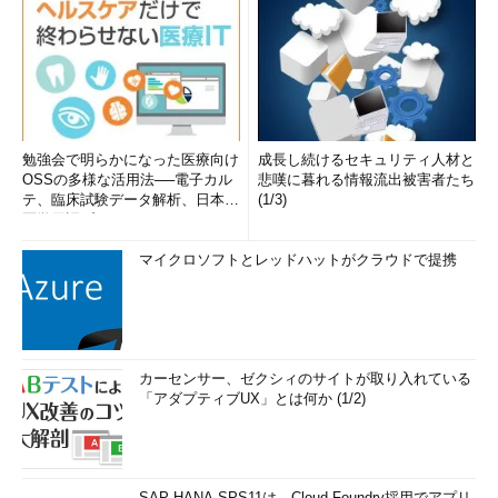
勉強会で明らかになった医療向け
成長し続けるセキュリティ人材と
OSSの多様な活用法──電子カル
悲嘆に暮れる情報流出被害者たち
テ、臨床試験データ解析、日本語
(1/3)
医学用語プラットフォーム、画...
マイクロソフトとレッドハットがクラウドで提携
カーセンサー、ゼクシィのサイトが取り入れている
「アダプティブUX」とは何か (1/2)
SAP HANA SPS11は、Cloud Foundry採用でアプリ