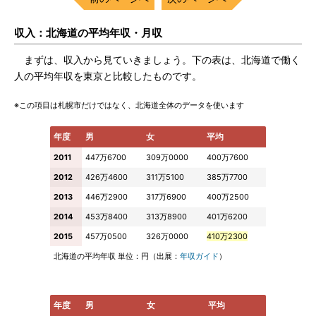
収入：北海道の平均年収・月収
まずは、収入から見ていきましょう。下の表は、北海道で働く
人の平均年収を東京と比較したものです。
※この項目は札幌市だけではなく、北海道全体のデータを使います
年度
男
女
平均
2011
447万6700
309万0000
400万7600
2012
426万4600
311万5100
385万7700
2013
446万2900
317万6900
400万2500
2014
453万8400
313万8900
401万6200
2015
457万0500
326万0000
410万2300
北海道の平均年収 単位：円（出展：
年収ガイド
）
年度
男
女
平均