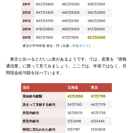
2011
652万0800
462万0200
595万7000
2012
647万3400
440万8300
582万3600
2013
643万4700
440万0100
580万2600
2014
678万0800
469万9300
612万6000
2015
692万1900
473万7400
623万5400
東京の平均年収 単位：円（出展：
年収ガイド
）
東京と比べるとだいぶ差があるようです。では、産業を「情報
通信業」に限って見てみましょう。ここでは、年収ではなく、月
間現金給与額を比べています。
項目
北海道
東京
現金給与総額
43万2950
57万7795
決まって支給する給与
34万1163
44万7179
所定内給与
30万8215
40万1735
所定外給与
3万2948
4万5444
特別に支払われた給与
9万1787
13万0616