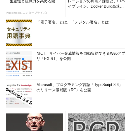
生産性と組織力を高める鍵
レーションの利点／課題と、CIパ
イプライン、Docker Build高速化
のコツ (1/2...
PR(ITmedia エンタープライズ)
「電子署名」とは、「デジタル署名」とは
NICT、サイバー脅威情報を自動集約できるWebアプ
リ「EXIST」を公開
Microsoft、プログラミング言語「TypeScript 3.4」
のリリース候補版（RC）を公開