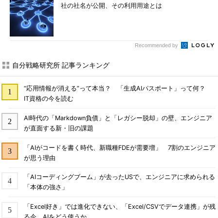
社の社名が公開、その利用用途とは
Recommended by
自分戦略研究所 記事ランキング
“応用情報が消える”って本当？ 「生成AIパスポート」って何？
IT資格の今を読む
AI時代の「Markdown負債」と「レガシー脱却」の壁、エンジニア
が直面する新・旧の課題
「AIがコードを書く時代、新職種FDEが需要増」 7割のエンジニア
が思う理由
「AIコーディングブーム」が去ったUSで、エンジニアに求められる
「本体の強さ」
「Excel好き」では進化できない、「Excel/CSVでデータ連携」が残
る今、AIをどう使うか