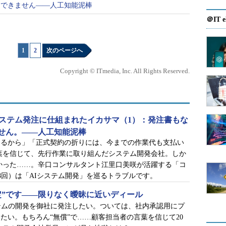
はできません――人工知能泥棒
、AIで折り込みチラシを自動作成するシステム
＠IT e
部長の生駒から「セールスの一環として」一部
れ、受注したい一心でそれを承諾してしまう日
後に事前作業の費用も払うと言われたのも大き
1
|
2
次のページへ
Copyright © ITmedia, Inc. All Rights Reserved.
…。
、支払いはできません。――人工知能泥棒
システム発注に仕組まれたイカサマ（1）：発注書もな
も“未定”です――限りなく曖昧に近いディール
せん。――人工知能泥棒
りるから」「正式契約の折りには、今までの作業代も支払い
葉を信じて、先行作業に取り組んだシステム開発会社。しか
かった……。辛口コンサルタント江里口美咲が活躍する「コ
（全8回）は「AIシステム開発」を巡るトラブルです。
定”です――限りなく曖昧に近いディール
テムの開発を御社に発注したい。ついては、社内承認用にプ
たい。もちろん“無償”で……顧客担当者の言葉を信じて20