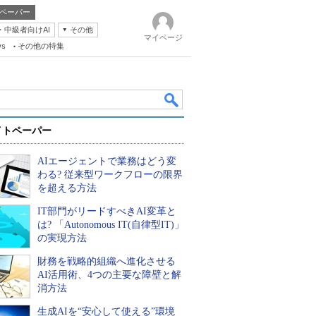
ペーパー
・中級者向けAI
その他
マイページ
ws
その他の特集
イトペーパー
AIエージェントで業務はどう変
わる? 従来型ワークフローの限界
を超える方法
IT部門がリードすべきAI変革と
k
は? 「Autonomous IT(自律型IT)」
の実現方法
財務を戦略的組織へ進化させる
AI活用術、4つの主要な障壁と解
消方法
生成AIを“安心して使える”環境