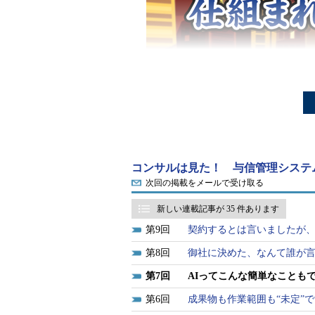
「
コンサルは見
連載「
コンサル
コンサルは見た！ 与信管理システ
次回の掲載をメールで受け取る
あった事件・事
「外注」すると
新しい連載記事が 35 件あります
の筆者が＠IT
9
契約するとは言いましたが
ーです。
8
御社に決めた、なんて誰が言
前回までのあらすじ
7
AIってこんな簡単なことも
6
成果物も作業範囲も“未定”
ソフトウェア開発企業「マッキ