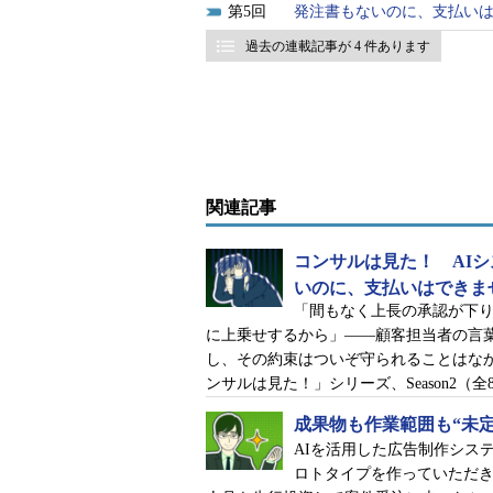
5
発注書もないのに、支払い
店「北上エージェンシー」から
開発の引き合いを受けた。技術
過去の連載記事が 4 件あります
機能を事前に作ることを打診さ
高。受注はほぼ確定、正式契約
かった。
だが、約束は守られなかった…
関連記事
第1話
発注書もないのに
コンサルは見た！ AI
第2話
成果物も作業範囲
いのに、支払いはできま
「間もなく上長の承認が下
に上乗せするから」――顧客担当者の言
し、その約束はついぞ守られることはな
ンサルは見た！」シリーズ、Season2
登場人物
成果物も作業範囲も“未
A＆Dコンサルティング
AIを活用した広告制作シス
ロトタイプを作っていただき