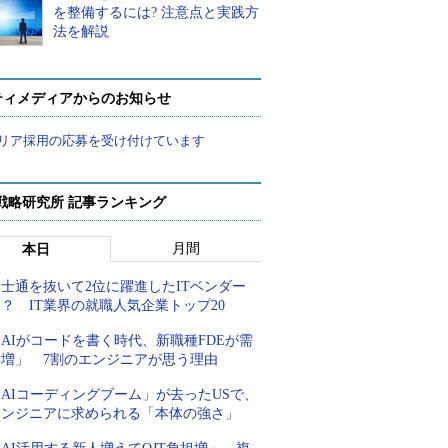
を整備するには? 注意点と実践方
法を解説
ティメディアからのお知らせ
リア採用の応募を受け付けています
戦略研究所 記事ランキング
月間
本日
士通を抜いて2位に躍進したITベンダー
？ IT業界の就職人気企業トップ20
AIがコードを書く時代、新職種FDEが需
要増」 7割のエンジニアが思う理由
AIコーディングブーム」が去ったUSで、
エンジニアに求められる「本体の強さ」