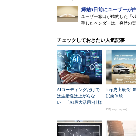
締結5日前にユーザーが白
ユーザー窓口が確約した「○
屈辱のデモデイ
手したベンダーは、突然の
2017年1月――。作業開始から3
チェックしておきたい人気記事
は、1種類の広告を作る小さなシス
テムが選択して白黒印刷のチラシを
に使う語句も限られてはいたが、オ
配布する地域などを入力すると、よ
力することができた。
チラシ作成にはわずか5分ほどしか
AIコーディングだけで
Jeep史上最長! 
は生産性は上がらな
試乗体験
タを変えると、それに応じてレイア
い 「AI最大活用×仕様
駆動」で開発ライフサ
PR(Jeep Japan)
（これで正式契約をとれるぞ！）
イクルを再定義