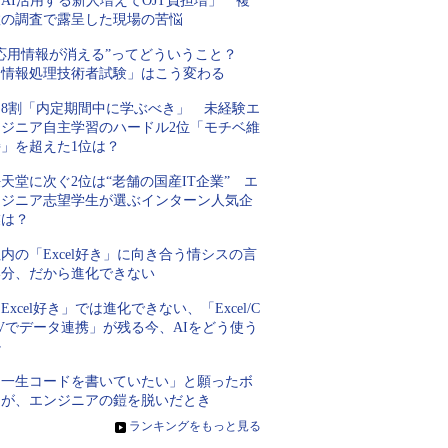
AI活用する新人増えてOJT負担増」 複
数の調査で露呈した現場の苦悩
“応用情報が消える”ってどういうこと？
「情報処理技術者試験」はこう変わる
約8割「内定期間中に学ぶべき」 未経験エ
ンジニア自主学習のハードル2位「モチベ維
持」を超えた1位は？
天堂に次ぐ2位は“老舗の国産IT企業” エ
ンジニア志望学生が選ぶインターン人気企
業は？
内の「Excel好き」に向き合う情シスの言
い分、だから進化できない
Excel好き」では進化できない、「Excel/C
Vでデータ連携」が残る今、AIをどう使う
か
「一生コードを書いていたい」と願ったボ
クが、エンジニアの鎧を脱いだとき
»
ランキングをもっと見る