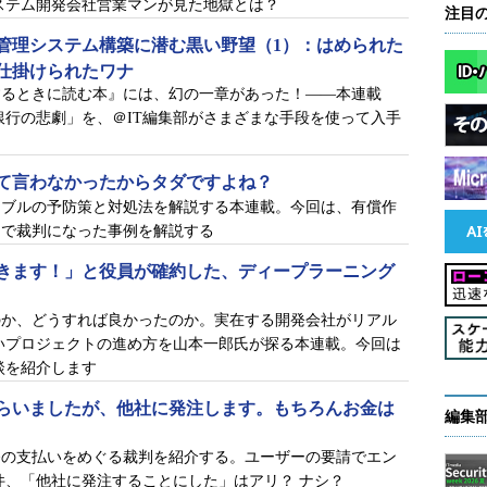
ステム開発会社営業マンが見た地獄とは？
注目
ーム「A＆Dコンサルティング」のITコンサルタント。ユーザ
管理システム構築に潜む黒い野望（1）：はめられた
援やベンダーのソフトウェア開発品質改善を行う傍ら、プロジェク
ルの数々も解決に導いている。性格：勝ち気、口調：辛辣（し
仕掛けられたワナ
するときに読む本』には、幻の一章があった！――本連載
行の悲劇」を、＠IT編集部がさまざまな手段を使って入手
て言わなかったからタダですよね？
ラブルの予防策と対処法を解説する本連載。今回は、有償作
業「マッキンリーテクノロジー」の技術営業。
因で裁判になった事例を解説する
きます！」と役員が確約した、ディープラーニング
のか、どうすれば良かったのか。実在する開発会社がリアル
いプロジェクトの進め方を山本一郎氏が探る本連載。今回は
談を紹介します
ージェンシー」システム企画部長。
らいましたが、他社に発注します。もちろんお金は
編集
発の支払いをめぐる裁判を紹介する。ユーザーの要請でエン
件、「他社に発注することにした」はアリ？ ナシ？