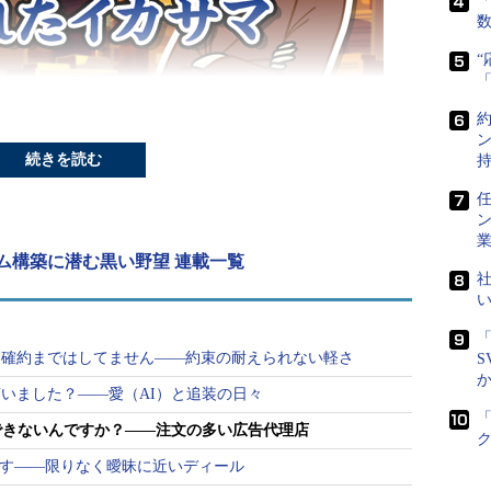
「
続きを読む
任
た！
」とは
は見た！
」は、仮想ストーリーを通じて実際に
ム構築に潜む黒い野望 連載一覧
社
故のポイントを分かりやすく説く『
システムを
きに読む本
』（細川義洋著、ダイヤモンド社）
「
用に書き下ろした、Web限定オリジナルストーリ
、確約まではしてません――約束の耐えられない軽さ
S
いました？――愛（AI）と追装の日々
できないんですか？――注文の多い広告代理店
です――限りなく曖昧に近いディール
ンリーテクノロジー」の日高達郎は、広告代理