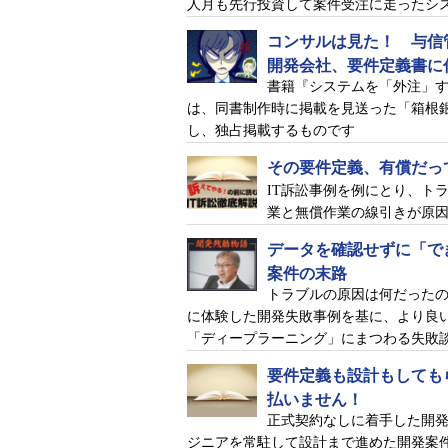
江里口美咲
人月も先行投資して案件受注に走ったシ
大手コンサルティングファ
コンサルは見た！ 与信
ー企業のIT戦略策定支
ト開発にまつわるトラブ
開発会社、要件定義書に
んらつ）。
書籍『システムを「外注」
は、同書制作時に掲載を見送った「箱根銀
マッキンリーテクノロジー
し、独占掲載するものです
その要件定義、有償だっ
日高達郎
IT訴訟事例を例にとり、ト
中堅ソフトウェア開発企
業と無償作業の線引きが原
データを確認せずに「で
案件の末路
北上エージェンシー
トラブルの原因は何だった
に体験した開発失敗事例を基に、より良
生駒健司
「ディープラーニング」にまつわる失敗
中堅広告代理店「北上エ
要件定義も設計もしても
払いません！
正式契約なしに着手した開
ジニアを常駐して設計まで進めた開発案