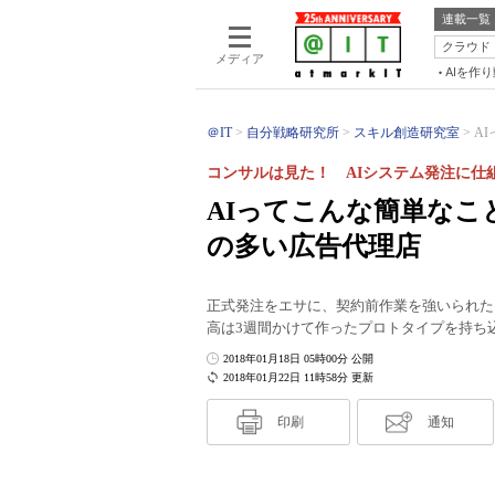
連載一覧
クラウド
メディア
AIを作
＠IT
自分戦略研究所
スキル創造研究室
A
コンサルは見た！ AIシステム発注に仕
AIってこんな簡単な
の多い広告代理店
正式発注をエサに、契約前作業を強いられた
高は3週間かけて作ったプロトタイプを持ち
2018年01月18日 05時00分 公開
2018年01月22日 11時58分 更新
印刷
通知