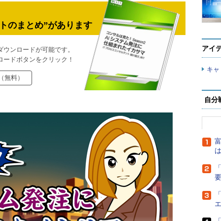
トのまとめ”があります
アイ
ダウンロードが可能です。
ロードボタンをクリック！
キャ
（無料）
自分
富
は
「
「