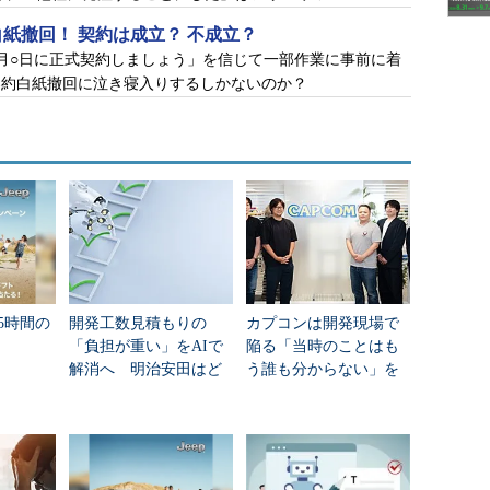
紙撤回！ 契約は成立？ 不成立？
月○日に正式契約しましょう」を信じて一部作業に事前に着
契約白紙撤回に泣き寝入りするしかないのか？
週間で、マッキンリーテクノロジーのエンジニアたち
テムを作った。定められた数種類のレイアウトをシス
表示するだけのもので、掲載する商品の数や見だし
ペレーターが掲載商品に関する情報や季節、広告を
く見るスーパーマーケットのチラシらしきものを出
かからず、操作者が商品や発行日付などのパラメー
85時間の
開発工数見積もりの
カプコンは開発現場で
「負担が重い」をAIで
陥る「当時のことはも
ウトや見だしの文字を変えられた。
解消へ 明治安田はど
う誰も分からない」を
う実現？
どう解消した？
――マッキンリーの営業、日高達郎の胸が躍った。