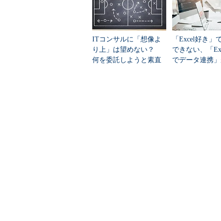
2017年2月――。
ITコンサルに「想像よ
「Excel好き
日高はシステムを
り上」は望めない？
できない、「Exce
何を委託しようと素直
でデータ連携」
駒と十数人のクリエ
には喜べない訳
今、AIをどう
わずかの開発期間
始めた日高だったが、デモは出
た。
「決められたものからレイアウ
要望に応じて自由にレイアウト
無限だよ？」――1人のクリエ
た。
「いえ、これはまだデモプログ
アウトをAIに覚え込ませまして