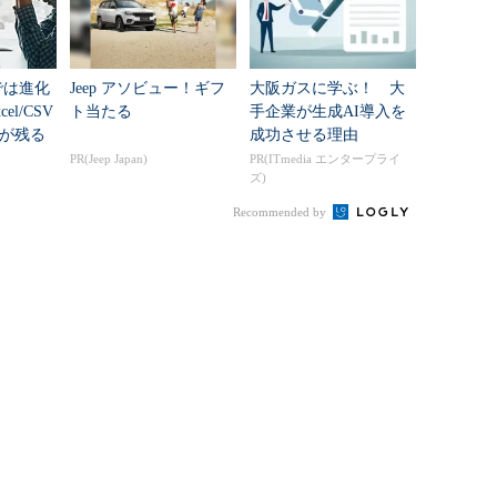
」では進化
Jeep アソビュー！ギフ
大阪ガスに学ぶ！ 大
北上エージェンシーに持ち込み、技術部長の生
l/CSV
ト当たる
手企業が生成AI導入を
が残る
成功させる理由
ーターたちの前でデモを行った。
使うか
PR(Jeep Japan)
PR(ITmedia エンタープライ
ズ)
にしてはよくできていると自信を持って説明を
Recommended by
だしからクリエーターたちの厳しい意見で中断し
トを選ぶの？ そのときどきのクライアントの
変えないといけないんだから、バリエーションは
ーターが顔をしかめながら言ったのが始まりだっ
ラムですから、本番ではもっとたくさんのレイ
……」