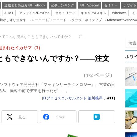
連載まとめ読み＠IT eBook
記事ランキング
＠IT Special
セミナー
ホワイト
AI IoT
アジャイル/DevOps
セキュリティ
キャリア&スキル
Windows
初
り動かし守り生かす
ローコード/ノーコード
クラウドネイティブ
Microsoft&Windo
Server & Storage
HTML5 + UX
Iってこんな簡単なこともできないんですか？――注...
Smart & Social
組まれたイカサマ（3）
Coding Edge
こともできないんですか？――注文
ホワ
Java Agile
Database Expert
（1/2 ページ）
Linux ＆ OSS
ソフトウェア開発会社「マッキンリーテクノロジー」。営業の日
込み、顧客の前でデモを行ったが……。
Master of IP Networ
[
ITプロセスコンサルタント 細川義洋
，
＠IT
]
Security & Trust
Test & Tools
見る
Share
Insider.NET
ブログ