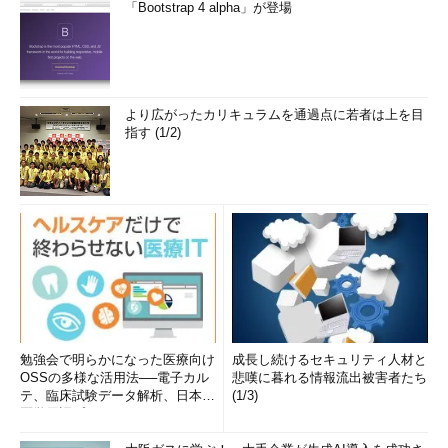
「Bootstrap 4 alpha」が登場
PC-9801NからのDOSユーザー。PC-486DX時代にDOS版UNIX-
like toolsを経てLinuxへ。1992年より生産管理のパッケージソ
フトウェアの開発およびサポート業務を担当。著書に『図解で
わかるLinux』『らぶらぶLinuxシリーズ』『Accessではじめる
データベース超入門［改訂2版］』『macOSコマンド入門』な
より広がったカリキュラムを通過点に若者は上を目
指す (1/2)
ど。2011年より、地方自治体の在宅就業支援事業にてPC基礎お
よびMicrosoft Office関連の教材作成およびeラーニング指導を
担当。
勉強会で明らかになった医療向け
成長し続けるセキュリティ人材と
OSSの多様な活用法──電子カル
悲嘆に暮れる情報流出被害者たち
テ、臨床試験データ解析、日本語
(1/3)
医学用語プラットフォーム、画...