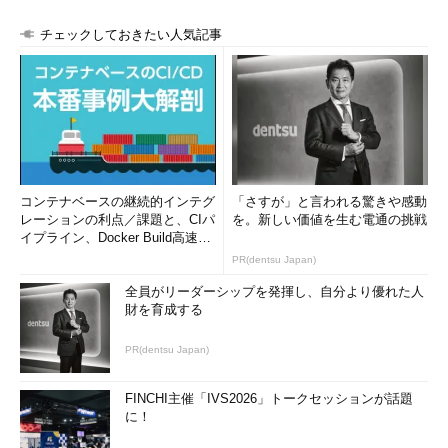
-D
--discard
SSDなどのブロックデバイスについて破棄（discard：
チェックしておきたい人気記事
TRIM/UMAP）に関する情報を表示する
-b
--bytes
サイズをバイト数で表示する
※3 Ubuntu 14.04 LTSの初期状態で
は、「-o」オプションで「+」指定は
利用できない。
※4 同様にUbuntuでは「-o
コンテナベースの継続的インテグ
「さすが」と言われる驚きや感動
NAME,ALIGNMENT,MIN-IO,OPT-
レーションの利点／課題と、CIパ
を。新しい価値を生む電通の挑戦
IO,PHY-SEC,LOG-
イプライン、Docker Build高速化
SEC,ROTA,SCHED」相当になる。
のコツ (1/2...
PR(dentsu Japan)
全員がリーダーシップを発揮し、自分より優れた人
財を育成する
目次に戻る
PR(dentsu Japan)
ブロックデバイスをツリー状に表示する
「
lsblk
」で、現在利用できるブロックデバイスをツリー状に
FINCHI主催「IVS2026」トークセッションが話題
に！
一覧表示します（
画面1
）。対象を指定したい場合は「lsblk
/dev/sda」のようにします。デフォルトで表示する項目は以下の