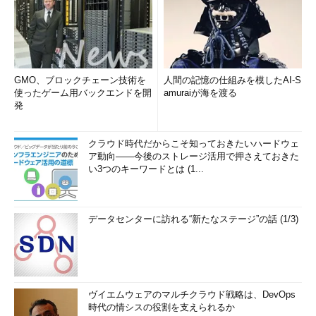
GMO、ブロックチェーン技術を
人間の記憶の仕組みを模したAI-S
使ったゲーム用バックエンドを開
amuraiが海を渡る
発
クラウド時代だからこそ知っておきたいハードウェ
ア動向――今後のストレージ活用で押さえておきた
い3つのキーワードとは (1...
データセンターに訪れる“新たなステージ”の話 (1/3)
ヴイエムウェアのマルチクラウド戦略は、DevOps
時代の情シスの役割を支えられるか