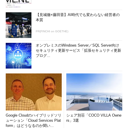
lsblk /dev/sda
【見城徹×藤田晋】AI時代でも変わらない経営者の
（/dev/sdaだけを表示する）
本質
PR(FINCHI on GOETHE)
オンプレミスのWindows Server／SQL Server向け
セキュリティ更新サービス「拡張セキュリティ更新
プログ...
画面1 ブロックデバイスの構成を表示したところ
目次に戻る
表示する項目を変更する
表示項目を「
-o
」オプションで変更できます。例えば、ブロッ
クデバイス名とサイズだけを表示したい場合は「lsblk -o
Google Cloudのハイブリッドソリ
シェア別荘「COCO VILLA Owne
ューション「Cloud Services Plat
rs」3選
NAME,SIZE」のように指定します（
画面2
）。
form」はどうなるのか聞い...