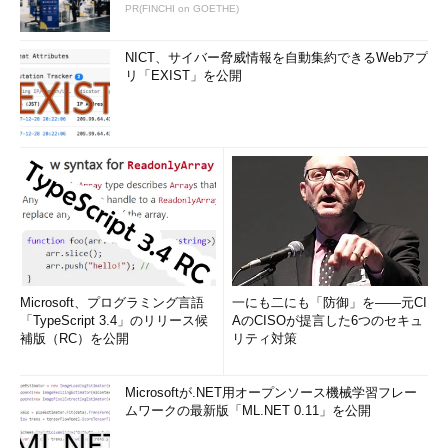
PR(FINCHI on GOETHE)
通りです。
NICT、サイバー脅威情報を自動集約できるWebアプ
項目
意味
リ「EXIST」を公開
NAME
ブロックデバイス名
MAJ:MIN
メジャー番号とマイナー番号
RM
リムーバブルデバイス（1＝リムーバブル）
SIZE
サイズ（-bオプションでバイト数の表示になる）
RO
リードオンリーデバイス（1＝リードオンリー）
TYPE
ブロックデバイスの種類
MOUNTPOINT
マウントポイント
Microsoft、プログラミング言語
一にも二にも「防御」を――元CI
コマンド実行例
「TypeScript 3.4」のリリース候
AのCISOが提言した6つのセキュ
補版（RC）を公開
リティ対策
lsblk
Microsoftが.NET用オープンソース機械学習フレー
（現在利用できるブロックデバイスをツリー状に表示する）
ムワークの最新版「ML.NET 0.11」を公開
（
画面1
）