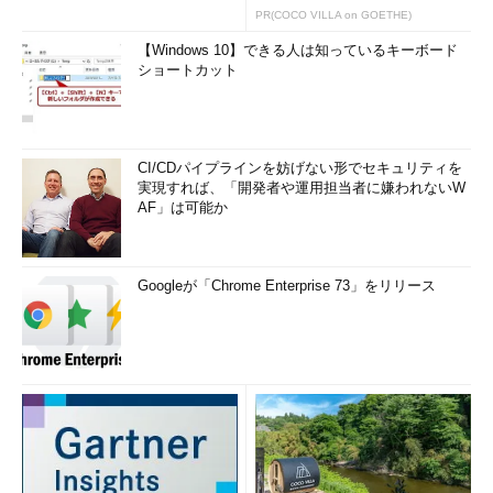
PR(COCO VILLA on GOETHE)
ファイルシステムを表示したい場合は「FSTYPE」を使い、
「lsblk -o NAME,TYPE,FSTYPE,SIZE,MOUNTPOINT」のように
【Windows 10】できる人は知っているキーボード
ショートカット
指定します。現在の表示にFSTYPEを追加するだけなら「lsblk -o
+FSTYPE」とします。どのような項目が指定できるのか、
「lsblk --help」で確認できます。
CI/CDパイプラインを妨げない形でセキュリティを
なお、ファイルシステム関係の情報を中心に表示する「-f」
実現すれば、「開発者や運用担当者に嫌われないW
（--fs）オプションや、所有者やパーミッションを表示する「-
AF」は可能か
m」（--perms）オプションもあります。
コマンド実行例
Googleが「Chrome Enterprise 73」をリリース
lsblk -o NAME,SIZE
（名前とサイズだけを表示する）（
画面2
の1番目のコマンド
ライン）
lsblk -f
（ファイルシステムの情報を表示する）