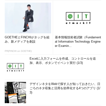
ブロックデバイスをパス付きで表示する
「
-p
」オプションで、/dev/sda1のようにブロックデバイスを
フルパスで表示できます（
画面3
）。この場合は、ツリー状では
なく「-l」オプションを使い、リスト形式で表示した方が見やす
くなるかもしれません。
GOETHEとFINCHIがタッグを組
基本情報技術者試験（Fundament
コマンド実行例
み、新メディアを創設
al Information Technology Engine
er Examin...
lsblk -p
PR(FINCHI on GOETHE)
Excelに入力フォームを作成、コントロールを追
（ブロックデバイスをパス付きで表示する）（
画面3
の1番目
加、表示、ボタンでイベント実行 (1/3)
のコマンドライン）
lsblk -p -l
デザインネタをWebで探す人が知っておきたい、日
（ブロックデバイスをパス付きで、リスト形式で表示する）
ごろのネタ収集と活用を効率化する4つのアプリ (1/
3)
lsblk -p -l -o SIZE,NAME