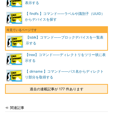
表示する
リスト
能） ※2
-d
--
ホルダーデバイスやスレーブデバイスを表示しない（例え
【 findfs 】コマンド――ラベルや識別子（UUID）
nodeps
ば/dev/sdaの場合、/dev/sda1などは表示しない）
からデバイスを探す
-S
--scsi
SCSIデバイスの情報だけを表示する（パーティションの情報
やスレーブデバイスおよびホルダーデバイスを表示しなくな
る） ※2
【lsblk】コマンド――ブロックデバイスを一覧表
示する
※2 Ubuntu 14.04 LTSの初期状態で
は、ｰI（--include）-S（--scsi）、-
【tree】コマンド――ディレクトリをツリー状に表
p（--paths）、-s（--inverse）は利用
示する
できない。
【 dirname 】コマンド――パス名からディレクト
lsblkの主なオプション（表示方法や表示項目関連）
リ部分を取得する
短い
長いオプシ
意味
過去の連載記事が 177 件あります
オプ
ョン
ショ
ン
-l
--list
ツリーではなくリストで表示する
関連記事