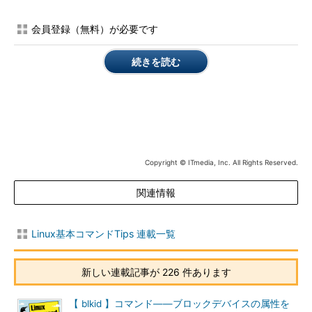
lsblkコマンドの書式
lsblk [オプション] [デバイス ……]
会員登録（無料）が必要です
※[ ]は省略可能な引数を示しています。
続きを読む
目次に戻る
lsblkの主なオプション（表示対象関連）
短い
長いオ
意味
Copyright © ITmedia, Inc. All Rights Reserved.
オプ
プショ
ショ
ン
関連情報
ン
-a
--all
全てのブロックデバイスを表示する（-aを指定しない場合は
ルーブバックデバイスとRAMディスクを表示しない）
Linux基本コマンドTips 連載一覧
-e リ
--
表示から除外するブロックデバイスのメジャー番号を「,」区
スト
exclude
切りのリストで指定（トップレベルのデバイスのみ指定可
新しい連載記事が 226 件あります
リスト
能）
-I リス
--
表示するブロックデバイスのメジャー番号を「,」区切りのリ
【 blkid 】コマンド――ブロックデバイスの属性を
ト
include
ストで指定（トップレベルのブロックデバイスのみ指定可