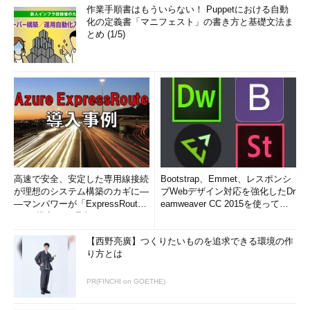
（同様にサイズと名前だけを表示する）（
画面3
の2番目のコ
作業手順書はもういらない！ Puppetにおける自動
マンドライン）
化の定義書「マニフェスト」の書き方と基礎文法ま
とめ (1/5)
高速で安全、安定した専用線接続
Bootstrap、Emmet、レスポンシ
が理想のシステム構築のカギに―
ブWebデザイン対応を強化したDr
画面3 表示項目を変えるよう指定したところ（その2）
―マンパワーが「ExpressRout
eamweaver CC 2015を使って
e」を導入した理由
み...
目次に戻る
【西野亮廣】つくりたいものを追求できる環境の作
り方とは
筆者紹介
PR(FINCHI on GOETHE)
西村 めぐみ（にしむら めぐみ）