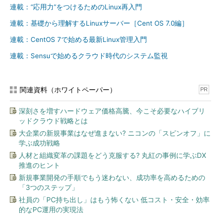
-i
--ascii
ツリーを表現する線を「-」記号や「|」記号などの文字で
連載：“応用力”をつけるためのLinux再入門
表示する
連載：基礎から理解するLinuxサーバー［Cent OS 7.0編］
-n
--
ヘッダ行を表示しない
noheadings
連載：CentOS 7で始める最新Linux管理入門
-P
--pairs
各項目を「識別子="値"」という形式で表示する
連載：Sensuで始めるクラウド時代のシステム監視
-p
--paths
ブロックデバイスのパスも表示する ※2
-r
--raw
ツリーや固定幅にフォーマットせずに出力する（スペース
区切り）
関連資料（ホワイトペーパー）
PR
-s
--inverse
ブロックデバイスの親子関係を逆にして表示する ※2
深刻さを増すハードウェア価格高騰、今こそ必要なハイブリ
-o
--output 項
表示する項目を「,」記号で区切って指定する（デフォルト
ッドクラウド戦略とは
項目
目リスト
の表示に情報を追加したい場合は「+項目名」で指定、使
リス
用できる項目は「--help」オプションで確認できる） ※3
大企業の新規事業はなぜ進まない? ニコンの「スピンオフ」に
ト
学ぶ成功戦略
-f
--fs
ファイルシステムの情報を表示する（「-o
人材と組織変革の課題をどう克服する? 丸紅の事例に学ぶDX
NAME,FSTYPE,LABEL,MOUNTPOINT」相当）
推進のヒント
-m
--perms
所有者とグループおよびパーミッションを表示する（「-o
新規事業開発の手順でもう迷わない、成功率を高めるための
NAME,SIZE,OWNER,GROUP,MODE」相当）
「3つのステップ」
-t
--topology
トポロジー情報を表示する（「-o
社員の「PC持ち出し」はもう怖くない 低コスト・安全・効率
NAME,ALIGNMENT,MIN-IO,OPT-IO,PHY-SEC,LOG-
的なPC運用の実現法
SEC,ROTA,SCHED,RQ-SIZE,WSAME」相当） ※4