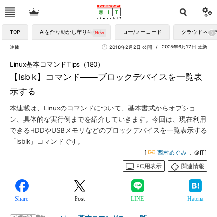
TOP
AIを作り動かし守り生かす
ロー/ノーコード
クラウドネイ
2025年6月17日 更新
連載
2018年2月2日 公開
Linux基本コマンドTips（180）
【lsblk】コマンド――ブロックデバイスを一覧表
示する
本連載は、Linuxのコマンドについて、基本書式からオプショ
ン、具体的な実行例までを紹介していきます。今回は、現在利用
できるHDDやUSBメモリなどのブロックデバイスを一覧表示する
「lsblk」コマンドです。
[
西村めぐみ
，＠IT]
PC用表示
関連情報
Share
Post
LINE
Hatena