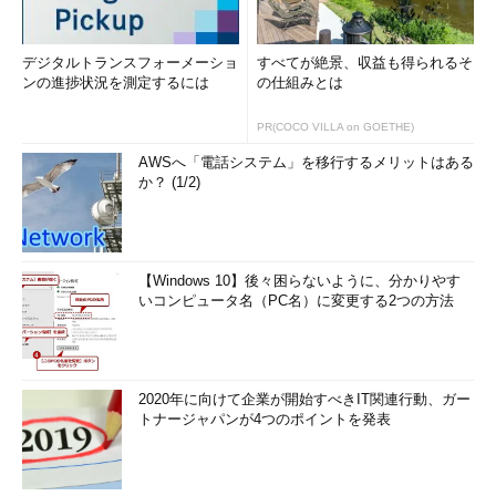
lsblk -m
デジタルトランスフォーメーショ
すべてが絶景、収益も得られるそ
ンの進捗状況を測定するには
の仕組みとは
（所有者やパーミッションを表示する）（
画面2
の2番目のコ
マンドライン）
PR(COCO VILLA on GOETHE)
AWSへ「電話システム」を移行するメリットはある
か？ (1/2)
【Windows 10】後々困らないように、分かりやす
いコンピュータ名（PC名）に変更する2つの方法
画面2 表示項目を変えるよう指定したところ（その1）
2020年に向けて企業が開始すべきIT関連行動、ガー
トナージャパンが4つのポイントを発表
目次に戻る