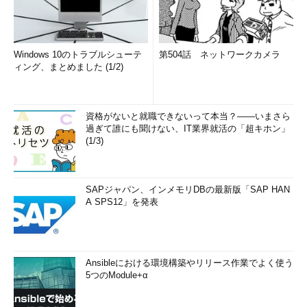
tree -f -i ディレクトリ
（ツリー構造を表示しない）（
画面5
）
Windows 10のトラブルシューテ
第504話 ネットワークカメラ
tree -f -i --noreport ディレクトリ
ィング、まとめました (1/2)
（ツリー構造を表示せず、レポート表示もオフにする）
資格がないと就職できないって本当？――いまさら
過ぎて誰にも聞けない、IT業界就活の「超キホン」
(1/3)
SAPジャパン、インメモリDBの最新版「SAP HAN
A SPS12」を発表
画面4 名前をフルパスで表示したところ
Ansibleにおける環境構築やリリース作業でよく使う
5つのModule+α