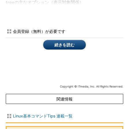
treeの主なオプション（表示対象関係）
短
長いオ
意味
い
プショ
オ
ン
会員登録（無料）が必要です
プ
シ
ョ
続きを読む
ン
-a
名前がドットから始まるディレクトリも含めて表示する（「.」
と「..」は対象外）
-d
ディレクトリだけを表示する
-l
シンボリックリンクをたどる
Copyright © ITmedia, Inc. All Rights Reserved.
-f
各ファイルやディレクトリを指定したディレクトリからのパス
を付けて表示する（指定しなかった場合はカレントディレクト
リから）
関連情報
-x
他のファイルシステムを対象としない（findコマンドの-xdevオ
プション相当）
Linux基本コマンドTips 連載一覧
-L
表示するディレクトリの深さ（1以上の整数を指定）
深さ