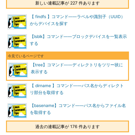
新しい連載記事が 227 件あります
-P
パターンにマッチしたファイルだけを表示する（該当するファ
パタ
イルがない場合もディレクトリは表示）。パターンにはパス名
ーン
展開と同様に「*」「?」「[A-Z]」などを用いた指定が可能
【 findfs 】コマンド――ラベルや識別子（UUID）
-I パ
からデバイスを探す
パターンにマッチしなかったファイルだけを表示する
ター
ン
【lsblk】コマンド――ブロックデバイスを一覧表示
--prune
空のディレクトリを出力しない（-Pや-Iで、表示対象のファイ
する
ルが見つからなかったディレクトリを表示しない）
--
指定した数を超えるエントリを持つディレクトリの内部を表示
filelimit
しない（--filelimit 10では、表示内容が10以内のディレクトリ
【tree】コマンド――ディレクトリをツリー状に
エント
の内部のみを表示する）
表示する
リ数
-o
指定したファイルにtreeの出力を保存する
【 dirname 】コマンド――パス名からディレクト
ファ
イル
リ部分を取得する
名
【basename】コマンド――パス名からファイル名
treeの主なオプション（並べ替え関係）
を取得する
短いオプシ
長いオプシ
意味
過去の連載記事が 176 件あります
ョン
ョン