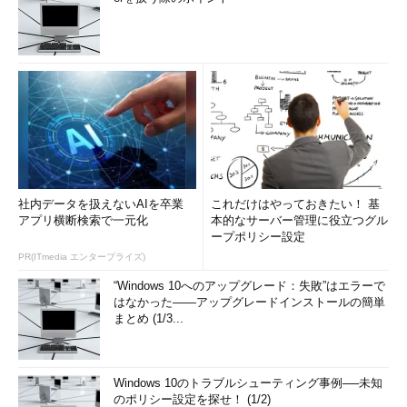
画面1 指定したディレクトリ以下を2回層分表示したところ
社内データを扱えないAIを卒業
これだけはやっておきたい！ 基
アプリ横断検索で一元化
本的なサーバー管理に役立つグル
ープポリシー設定
PR(ITmedia エンタープライズ)
“Windows 10へのアップグレード：失敗”はエラーで
はなかった――アップグレードインストールの簡単
画面2 ツリー構造を表現する線を滑らかに表示した
まとめ (1/3...
目次に戻る
Windows 10のトラブルシューティング事例──未知
のポリシー設定を探せ！ (1/2)