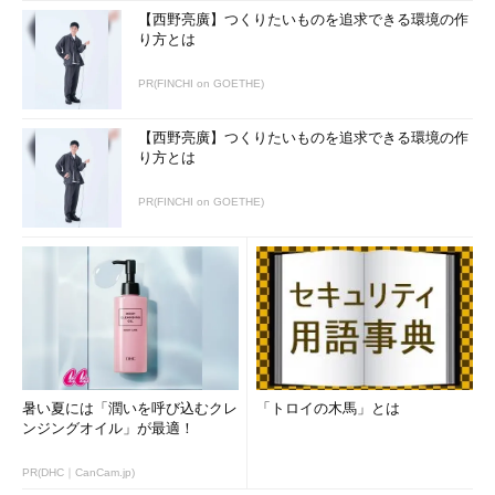
※1 「--timefmt %F」で「年-月-
【西野亮廣】つくりたいものを追求できる環境の作
日」、「--timefmt "%Y/%m/%d(%a)
り方とは
%H:%M:%S"」で「年/月/日(曜日) 時:
PR(FINCHI on GOETHE)
分:秒」（年は4桁、%Yを%yにすると
2桁になる）など。
【西野亮廣】つくりたいものを追求できる環境の作
り方とは
treeの主なオプション（グラフィックおよびHTML/XML関
係）
PR(FINCHI on GOETHE)
短いオ
長いオプ
意味
プショ
ション
ン
-i
ツリー状にインデントせずに表示（本文参照）
-A
ツリー表示の線を滑らかなけい線で表示
-S
ツリー表示の線をASCIIのけい線文字で表示（「--
charset=IBM437」相当）
暑い夏には「潤いを呼び込むクレ
「トロイの木馬」とは
ンジングオイル」が最適！
--charset
ツリーを表す線に使用する文字セットや、HTMLやXML
文字セット
出力時に指定する文字セットを指定
PR(DHC｜CanCam.jp)
-C
常に色付きで表示（色の設定は
環境変数LS_COLORS
に