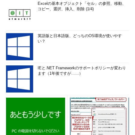
従う）
Excelの基本オブジェクト「セル」の参照、移動、
コピー、選択、挿入、削除 (1/4)
-n
常に色なしで表示（「-C」を打ち消す）
-H URL
HTML形式で表示。ファイル名部分は「URLの起点」と
の起点
パスを組み合わせたリンクとなる（本文参照）
--nolinks
HTML出力時にリンクを出力しない
英語版と日本語版、どっちのOS環境が使いやす
い？
-T タイ
HTML出力時のタイトル（title要素およびH1要素で出力
トル
する）
-X
XML形式で出力
IEと.NET Frameworkのサポートポリシーが変わり
ます（1年後ですが……）
目次に戻る
ディレクトリやファイルをツリー状に表示する
「
tree ディレクトリ
」で、指定したディレクトリ下のファイル
やディレクトリをツリー状に表示します。ディレクトリを指定し
なかった場合はカレントディレクトリを対象とします。
対象となるファイルやディレクトリが多過ぎる場合は「
-d
」で
ディレクトリのみを表示します。さらに「
-L
」で表示するディレ