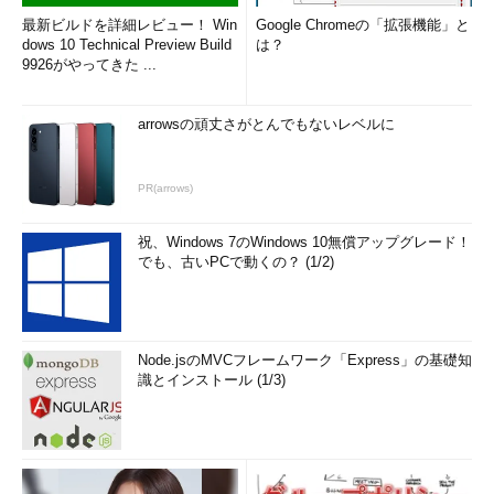
クトリの深さを指定できます。
最新ビルドを詳細レビュー！ Win
Google Chromeの「拡張機能」と
dows 10 Technical Preview Build
は？
9926がやってきた ...
デフォルトでは「|」記号や「-」記号でツリーを表現します
（
画面1
）。UTF-8が使用できる環境であれば「-A」または「--
charset UTF-8」を指定することで、けい線をつなげ、滑らかに
arrowsの頑丈さがとんでもないレベルに
表示できます（
画面2
） ※2。
PR(arrows)
※2 環境変数LANGが「ja_JP.UTF-8」
の場合は「-A」などが必要だが、
祝、Windows 7のWindows 10無償アップグレード！
「en_US.UTF-8」の場合は、デフォル
でも、古いPCで動くの？ (1/2)
トで滑らかに表示される。
コマンド実行例
Node.jsのMVCフレームワーク「Express」の基礎知
tree
識とインストール (1/3)
（カレントディレクトリ以下のディレクトリおよびファイルを
ツリー状に表示）