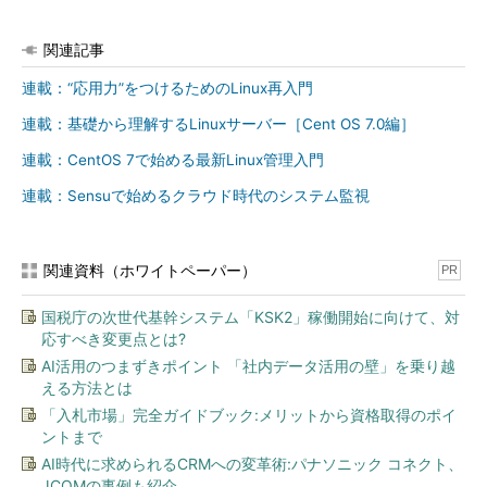
-t
ファイルの更新時刻順に表示
-c
関連記事
ファイルのステータス変更時刻順で表示
-r
アルファベットの逆順で表示（-tや-cと併用した場
連載：“応用力”をつけるためのLinux再入門
合は時刻の逆順）
連載：基礎から理解するLinuxサーバー［Cent OS 7.0編］
-U
並べ替えずに表示（デフォルトはアルファベット
順）
連載：CentOS 7で始める最新Linux管理入門
--dirsfirst
ディレクトリを先に表示（-Uを指定している場合は
連載：Sensuで始めるクラウド時代のシステム監視
無効）
treeの主なオプション（表示内容関係）
関連資料（ホワイトペーパー）
PR
短い
長いオプ
意味
国税庁の次世代基幹システム「KSK2」稼働開始に向けて、対
オプ
ション
応すべき変更点とは?
ショ
ン
AI活用のつまずきポイント 「社内データ活用の壁」を乗り越
える方法とは
-q
表示できない文字を「?」で置き換えて表示
「入札市場」完全ガイドブック:メリットから資格取得のポイ
-N
表示できない文字を8進数で置き換えて表示
ントまで
-Q
ファイル名を二重引用符で囲んで表示
AI時代に求められるCRMへの変革術:パナソニック コネクト、
JCOMの事例も紹介
-p
パーミッションを表示（「
ls -l
」相当）