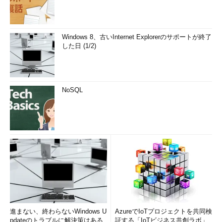
tree -P パターン --prune ディレクトリ
Windows 8、古いInternet Explorerのサポートが終了
（指定したパターンに当てはまるファイルだけを表示、該当す
した日 (1/2)
るファイルがないディレクトリは表示しない）
tree -P "*bash*" /etc
NoSQL
（/etc以下で、名前にbashを含むファイルを表示）（
画面3
）
画面3 「bash」を含むファイルを表示したところ
目次に戻る
進まない、終わらないWindows U
AzureでIoTプロジェクトを共同検
pdateのトラブルに解決策はある
証する「IoTビジネス共創ラボ」