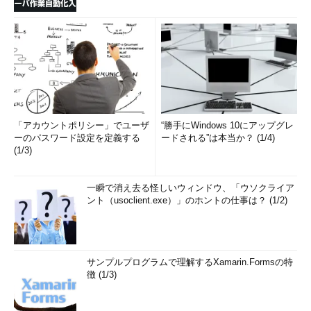
画面5 ツリー状に表示しないように指定をしたところ
目次に戻る
HTML形式で出力する
「
-H URLの起点
」で、HTML形式の出力ができます。
「アカウントポリシー」でユーザ
“勝手にWindows 10にアップグレ
ーのパスワード設定を定義する
ードされる”は本当か？ (1/4)
HTML形式ではファイル名の部分が「＜a href="～"＞ファイル
(1/3)
名＜/a＞」という形式のリンクに置き換わります。このとき、
hrefの次に来るパスの部分は、-Hオプションで指定したURLの起
一瞬で消え去る怪しいウィンドウ、「ウソクライア
点とファイルのパスを組み合わせたものとなります。
ント（usoclient.exe）」のホントの仕事は？ (1/2)
画面6
では「-H .」と指定して「Docments/」内のファイルを
表示しました。このように指定すると「Documents/myfile.txt」
は「./myfile.txt」のように置き換えられます。
サンプルプログラムで理解するXamarin.Formsの特
徴 (1/3)
「-H」を指定した場合も結果は画面に出力されるので、リダイ
レクトするか「-o ファイル名」で保存するとよいでしょう。