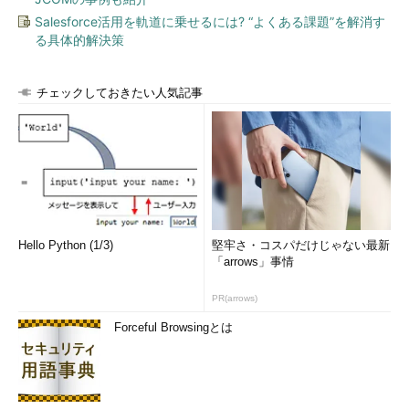
Salesforce活用を軌道に乗せるには? “よくある課題”を解消す
-u
ファイルの所有者を表示
る具体的解決策
-g
ファイルの所有グループを表示
-s
ファイルのサイズ（バイト数）を表示
チェックしておきたい人気記事
-h
ファイルのサイズを単位付きで表示
--si
ファイルのサイズをSI系（1000の倍数）の単位付きで表示
--du
ディレクトリのサイズ（「
du -c
」相当）を表示
-D
ファイルの更新時刻を表示（「-c」を併用している場合は
ステータスの変更時刻を表示）
--timefmt
タイムスタンプの表示フォーマットを指定（%Y、%m、
フォーマ
%dなどが使用可能 ※1）、「-D」オプションを指定した扱
Hello Python (1/3)
堅牢さ・コスパだけじゃない最新
ット
いとなる
「arrows」事情
-F
ファイルの種類を表示（「
ls -F
」相当）
PR(arrows)
--inodes
ファイルのiノード番号を表示
Forceful Browsingとは
--device
ファイルのデバイス番号を表示
--
表示したディレクトリとファイルの個数を表す末尾のレポ
noreport
ート行を表示しない