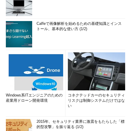
ファイル名で絞り込み表示する
「
-P パターン
」でパターンに該当する名前のファイルだけを
表示できます。パターンには、bashのコマンドラインで使用す
Caffeで画像解析を始めるための基礎知識とインス
る「*」や「.」「[A-Z]」のような指定が可能です。ただし、ドッ
トール、基本的な使い方 (1/2)
トファイルやドットから始まるディレクトリを対象にしたい場合
は「
-a
」オプションも併用する必要があります。
逆に、「
-I パターン
」でパターンに該当しないファイルだけを
表示することも可能です。さらにパターンに該当するファイルを
含まないディレクトリを非表示にしたい場合は、「--prune」オ
プションを使います。
画面3
では、前述の「-A」オプション付きでtreeコマンドを実
行しています。
Windows系ITエンジニアのための
コネクテッドカーのセキュリティ
産業用ドローン開発環境
リスクは制御システムだけではな
い
コマンド実行例
tree -P パターン ディレクトリ
2015年、セキュリティ業界に激震をもたらした「標
的型攻撃」を振り返る (1/2)
（指定したパターンに当てはまるファイルだけを表示）