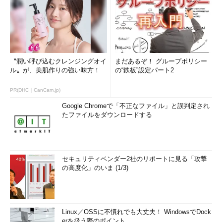
tree ディレクトリ
（指定したディレクトリ以下を表示）
tree -d -L 2 ディレクトリ
〝潤い呼び込むクレンジングオイ
まだあるぞ！ グループポリシー
（指定したディレクトリ以下を、ディレクトリのみ、2階層目
ル〟が、美肌作りの強い味方！
の“鉄板”設定パート2
まで表示）
PR(DHC｜CanCam.jp)
tree -d -L 2 /usr/local
Google Chromeで「不正なファイル」と誤判定され
たファイルをダウンロードする
（/usr/local以下のディレクトリを2階層目まで表示）（
画面
1
）
tree -A -d -L 2 /usr/local
セキュリティベンダー2社のリポートに見る「攻撃
の高度化」のいま (1/3)
（ツリー構造を表現する線を滑らかに表示したところ）（
画面
2
）
Linux／OSSに不慣れでも大丈夫！ WindowsでDock
erを扱う際のポイント