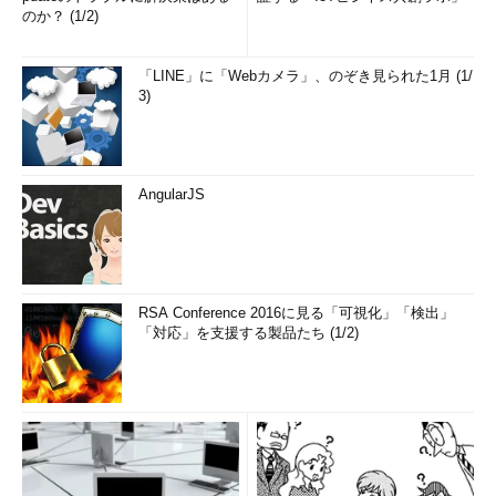
ファイルをパス付きで一覧表示する
のか？ (1/2)
「
-f
」オプションで、ファイルやディレクトリの名前をフルパ
「LINE」に「Webカメラ」、のぞき見られた1月 (1/
スで表示します。
3)
ファイルのリストが欲しい場合は、「
-i
」オプションでツリー
状にインデントしない表示にできます。さらに最後に表示するレ
ポート行（表示したファイル数とディレクトリを表示している
AngularJS
行）が不要な場合は、「
--noreport
」オプションを指定します。
画面4
と
画面5
では、表示内容が多くなったため、
headコマン
ド
で冒頭部分だけを表示しています。
RSA Conference 2016に見る「可視化」「検出」
「対応」を支援する製品たち (1/2)
コマンド実行例
tree -f ディレクトリ
（ファイルやディレクトリの名前をフルパスで表示）（
画面
4
）