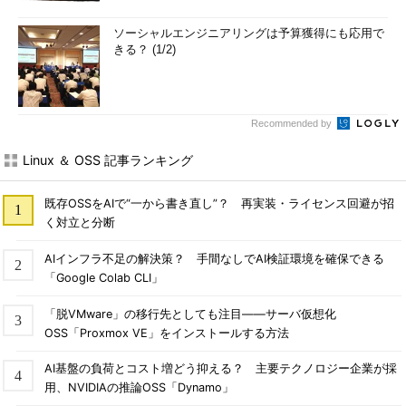
画面6では、「-T FILES」でタイトルを「FILES」とし、「--
ソーシャルエンジニアリングは予算獲得にも応用で
charset=UTF-8」でツリーを表す線を滑らかにすると同時に、出
きる？ (1/2)
力結果を「files.html」に保存しています。
画面7
では画面6の出
力ファイルをFirefoxで表示しました。
Recommended by
コマンド実行例
Linux ＆ OSS 記事ランキング
tree -H . -T FILES --charset=UTF-8 Documents/
既存OSSをAIで“一から書き直し”？ 再実装・ライセンス回避が招
（Documents以下のファイルをHTML形式で出力）（
画面6
）
く対立と分断
AIインフラ不足の解決策？ 手間なしでAI検証環境を確保できる
「Google Colab CLI」
「脱VMware」の移行先としても注目――サーバ仮想化
OSS「Proxmox VE」をインストールする方法
AI基盤の負荷とコスト増どう抑える？ 主要テクノロジー企業が採
用、NVIDIAの推論OSS「Dynamo」