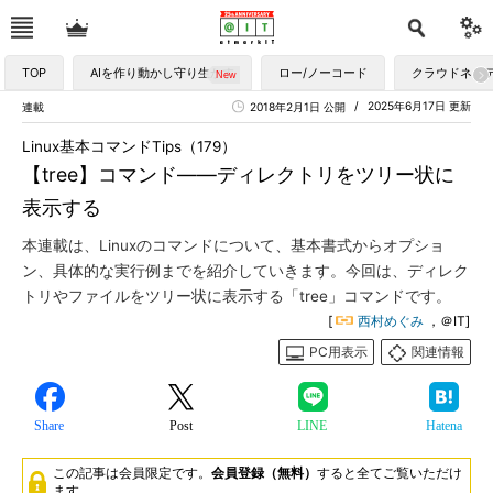
TOP
AIを作り動かし守り生かす
ロー/ノーコード
クラウドネイ
2025年6月17日 更新
連載
2018年2月1日 公開
Linux基本コマンドTips（179）
【tree】コマンド――ディレクトリをツリー状に
表示する
本連載は、Linuxのコマンドについて、基本書式からオプショ
ン、具体的な実行例までを紹介していきます。今回は、ディレク
トリやファイルをツリー状に表示する「tree」コマンドです。
[
西村めぐみ
，＠IT]
PC用表示
関連情報
Share
Post
LINE
Hatena
この記事は会員限定です。
会員登録（無料）
すると全てご覧いただけ
ます。