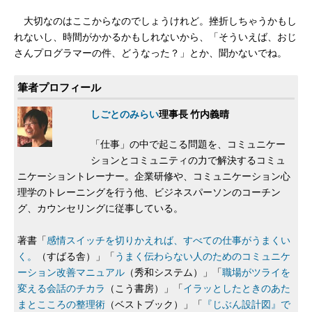
大切なのはここからなのでしょうけれど。挫折しちゃうかもし
れないし、時間がかかるかもしれないから、「そういえば、おじ
さんプログラマーの件、どうなった？」とか、聞かないでね。
筆者プロフィール
しごとのみらい
理事長 竹内義晴
「仕事」の中で起こる問題を、コミュニケー
ションとコミュニティの力で解決するコミュ
ニケーショントレーナー。企業研修や、コミュニケーション心
理学のトレーニングを行う他、ビジネスパーソンのコーチン
グ、カウンセリングに従事している。
著書「
感情スイッチを切りかえれば、すべての仕事がうまくい
く。
（すばる舎）」「
うまく伝わらない人のためのコミュニケ
ーション改善マニュアル
（秀和システム）」「
職場がツライを
変える会話のチカラ
（こう書房）」「
イラッとしたときのあた
まとこころの整理術
（ベストブック）」「
『じぶん設計図』で