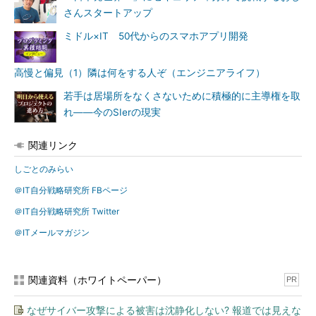
さんスタートアップ
ミドル×IT 50代からのスマホアプリ開発
高慢と偏見（1）隣は何をする人ぞ（エンジニアライフ）
若手は居場所をなくさないために積極的に主導権を取
れ――今のSIerの現実
関連リンク
しごとのみらい
＠IT自分戦略研究所 FBページ
＠IT自分戦略研究所 Twitter
＠ITメールマガジン
関連資料（ホワイトペーパー）
PR
なぜサイバー攻撃による被害は沈静化しない? 報道では見えな