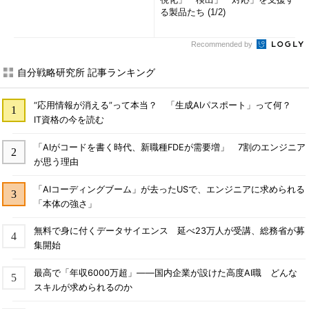
る製品たち (1/2)
Recommended by
自分戦略研究所 記事ランキング
“応用情報が消える”って本当？ 「生成AIパスポート」って何？
IT資格の今を読む
「AIがコードを書く時代、新職種FDEが需要増」 7割のエンジニア
が思う理由
「AIコーディングブーム」が去ったUSで、エンジニアに求められる
「本体の強さ」
無料で身に付くデータサイエンス 延べ23万人が受講、総務省が募
集開始
最高で「年収6000万超」――国内企業が設けた高度AI職 どんな
スキルが求められるのか