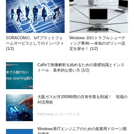
SORACOMの、IoTプラットフォ
Windows 10のトラブルシューテ
ームサービスとしてのインパクト
ィング事例──未知のポリシー設
(1/2)
定を探せ！ (1/2)
Caffeで画像解析を始めるための基礎知識とインス
トール、基本的な使い方 (1/2)
大阪ガスが月2000時間の共有作業を削減！ 現場の
AI活用術
PR(ITmedia エンタープライズ)
Windows系ITエンジニアのための産業用ドローン開