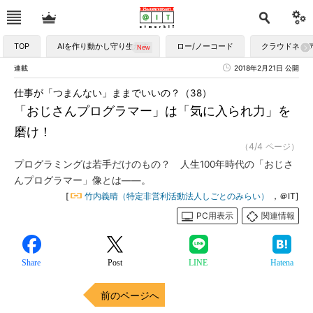
TOP
AIを作り動かし守り生かす
ロー/ノーコード
クラウドネイ
連載
2018年2月21日 公開
仕事が「つまんない」ままでいいの？（38）
「おじさんプログラマー」は「気に入られ力」を
磨け！
（4/4 ページ）
プログラミングは若手だけのもの？ 人生100年時代の「おじさ
んプログラマー」像とは――。
[
竹内義晴（特定非営利活動法人しごとのみらい）
，＠IT]
PC用表示
関連情報
Share
Post
LINE
Hatena
前のページへ