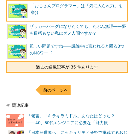
「おじさんプログラマー」は「気に入られ力」を
磨け！
ザッカーバーグになりたくても、たぶん無理――夢
も目標もない私はダメ人間ですか？
難しい問題ですね――議論中に言われると困る3つ
のNGワード
過去の連載記事が 35 件あります
前のページへ
関連記事
「老害」「キラキラミドル」あなたはどっち？
――40、50代エンジニアに必要な「能力観
「日本発世界へ」にセキュリティ分野で挑戦するおじ