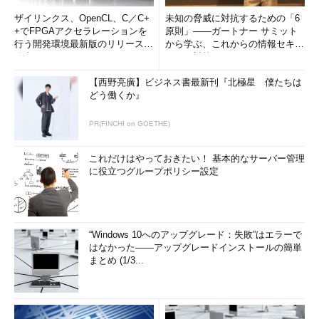
ザイリンクス、OpenCL、C／C+
未知の脅威に対抗するための「6
+でFPGAアクセラレーションを
原則」――ガートナー サミット
行う開発環境最新版のリリースを
から学ぶ、これからの情報セキュ
発表
リティ対策
【西野亮廣】ビジネス書最新刊『北極星 僕たちは
どう働くか』
PR(FINCHI on GOETHE)
これだけはやっておきたい！ 基本的なサーバー管理
に役立つグループポリシー設定
“Windows 10へのアップグレード：失敗”はエラーで
はなかった――アップグレードインストールの簡単
まとめ (1/3...