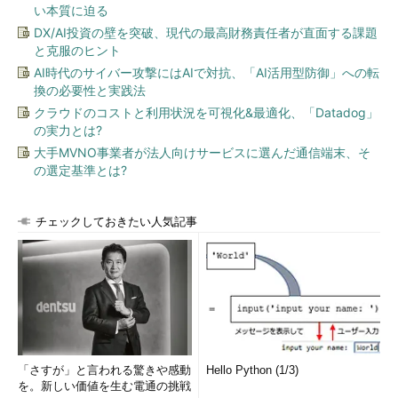
い本質に迫る
DX/AI投資の壁を突破、現代の最高財務責任者が直面する課題
と克服のヒント
AI時代のサイバー攻撃にはAIで対抗、「AI活用型防御」への転
換の必要性と実践法
クラウドのコストと利用状況を可視化&最適化、「Datadog」
の実力とは?
大手MVNO事業者が法人向けサービスに選んだ通信端末、そ
の選定基準とは?
チェックしておきたい人気記事
「さすが」と言われる驚きや感動
Hello Python (1/3)
を。新しい価値を生む電通の挑戦