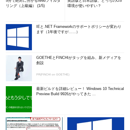
5分で絶対に分かるWebフィルタ
英語版と日本語版、どっちのOS
リング（上級編） (1/5)
環境が使いやすい？
IEと.NET Frameworkのサポートポリシーが変わり
ます（1年後ですが……）
GOETHEとFINCHIがタッグを組み、新メディアを
画面3 全てのフォントを表示したところ
創設
フォントの設定ファイルは、通常、「/etc/fonts/conf.d/」に保
PR(FINCHI on GOETHE)
存されています（※3）。例えばCentOS 7の日本語環境用のデフ
ォルトフォントである「VL ゴシック」の設定は
最新ビルドを詳細レビュー！ Windows 10 Technical
「/etc/fonts/conf.d/65-1-vlgothic-gothic.conf」です。また、日
Preview Build 9926がやってきた ...
本語フォントの優先度は「/etc/fonts/conf.d/65-nonlatin.conf」
にある定義順に従っています。
※3 各設定ファイルは
「/usr/share/fontconfig/conf.avail/」