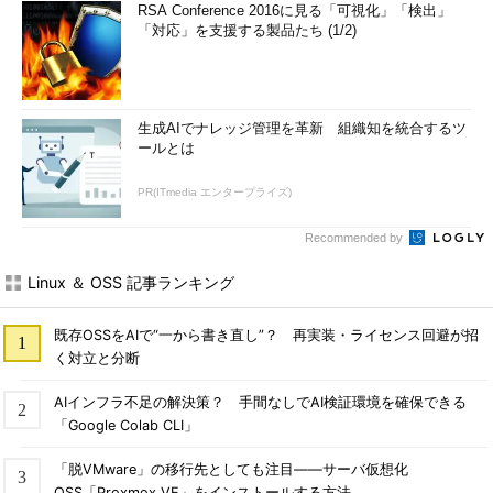
RSA Conference 2016に見る「可視化」「検出」
「対応」を支援する製品たち (1/2)
生成AIでナレッジ管理を革新 組織知を統合するツ
ールとは
PR(ITmedia エンタープライズ)
Recommended by
Linux ＆ OSS 記事ランキング
既存OSSをAIで“一から書き直し”？ 再実装・ライセンス回避が招
く対立と分断
AIインフラ不足の解決策？ 手間なしでAI検証環境を確保できる
「Google Colab CLI」
「脱VMware」の移行先としても注目――サーバ仮想化
OSS「Proxmox VE」をインストールする方法