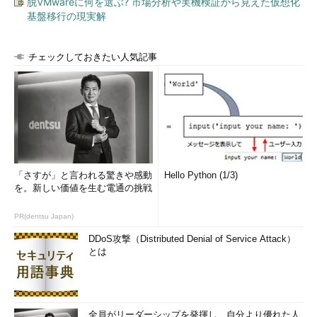
脱VMwareに何を選ぶ? 市場分析や実機検証から見えた仮想化
基盤移行の現実解
目次に戻る
チェックしておきたい人気記事
言語を指定してフォントを確認する
使用するフォントを、言語設定ごとに確認できます。例えば、
日本語環境におけるデフォルトのフォントを表示するには、
「
fc-match :lang=ja
」のように指定します（
画面2
）。
「日本語でserifを指定した場合」であれば「fc-match
serif:lang=ja」のようにします。
「さすが」と言われる驚きや感動
Hello Python (1/3)
を。新しい価値を生む電通の挑戦
なお、不明な言語を指定した場合は、現在ロケール設定でのフ
ォントを表示します。
PR(dentsu Japan)
DDoS攻撃（Distributed Denial of Service Attack）
コマンド実行例
とは
fc-match :lang=ja
（日本語環境のデフォルトフォントを表示する）
全員がリーダーシップを発揮し、自分より優れた人