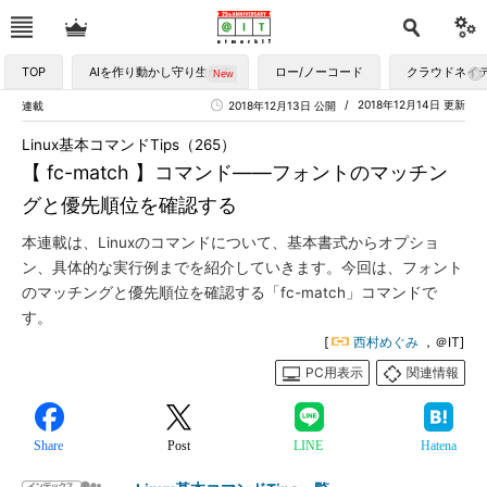
TOP
AIを作り動かし守り生かす
ロー/ノーコード
クラウドネイ
2018年12月14日 更新
連載
2018年12月13日 公開
Linux基本コマンドTips（265）
【 fc-match 】コマンド――フォントのマッチン
グと優先順位を確認する
本連載は、Linuxのコマンドについて、基本書式からオプショ
ン、具体的な実行例までを紹介していきます。今回は、フォント
のマッチングと優先順位を確認する「fc-match」コマンドで
す。
[
西村めぐみ
，＠IT]
PC用表示
関連情報
Share
Post
LINE
Hatena