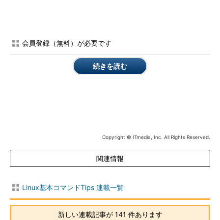
fc-matchの主なオプション
会員登録（無料）が必要です
短いオプシ
長いオプション
意味
ョン
続きを読む
-s
--sort
対象のフォントを優先順位で並べて一覧
表示する
-a
--all
対象のフォントを一覧表示する
-f フォーマッ
--format=フォーマ
出力形式を指定する（※2）
ト
ット
-v
--verbose
詳しい情報を表示する
Copyright © ITmedia, Inc. All Rights Reserved.
関連情報
※2 %{file}、%{family}、%{style}、%
{spacing}を指定可能。改行は「\n」
で表す。
Linux基本コマンドTips 連載一覧
目次に戻る
新しい連載記事が 141 件あります