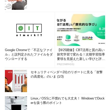
わかるLinux』『らぶらぶLinuxシリーズ』『Accessではじめる
データベース超入門［改訂2版］』『macOSコマンド入門』な
ど。2011年より、地方自治体の在宅就業支援事業にてPC基礎お
よびMicrosoft Office関連の教材作成およびeラーニング指導を
担当。
Google Chromeで「不正なファイ
【8/25開催】CBT活用と質の高い
ル」と誤判定されたファイルをダ
探究学習で変わる！次期学習指導
ウンロードする
要領を見据えた新しい学びと評価
のカタチ【オンラインイベ...
PR(COMPASS)
セキュリティベンダー2社のリポートに見る「攻撃
の高度化」のいま (1/3)
Linux／OSSに不慣れでも大丈夫！ WindowsでDock
erを扱う際のポイント