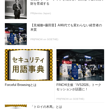
財を育成する
fc-match serif:lang=ja
PR(dentsu Japan)
（日本語環境でSerifを指定したときのデフォルトフォントを
表示する）
【見城徹×藤田晋】AI時代でも変わらない経営者の
本質
PR(FINCHI on GOETHE)
画面2 さまざまな言語設定ごとにデフォルトのフォントを
確認したところ
目次に戻る
Forceful Browsingとは
FINCHI主催「IVS2026」トーク
セッションが話題に！
パターンに当てはまる全てのフォントを表示する
PR(FINCHI on GOETHE)
「
-s
」（--sort）または「
-a
」（--all）オプションを指定する
「トロイの木馬」とは
と、パターンに該当する全てのフォントを表示します（
画面