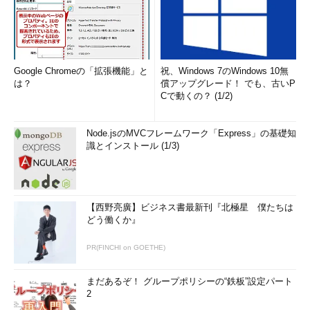
などにあるファイルへのシンボリック
リンク。
目次に戻る
Google Chromeの「拡張機能」と
祝、Windows 7のWindows 10無
は？
償アップグレード！ でも、古いP
【訂正：2018年12月14日午前11時30分】本記事の初出時、
Cで動くの？ (1/2)
「serifとはひげ飾りのないフォントの総称、日本語フォントでは
ゴシック体に相当する」「『sans-serif』（ひげ飾り付きのフォ
Node.jsのMVCフレームワーク「Express」の基礎知
ント、日本語の場合明朝体）」とありましたが、serifとsans-
識とインストール (1/3)
serifの説明が逆になっておりました。お詫びして訂正いたしま
す。該当箇所は既に修正済みです（編集部）。
筆者紹介
【西野亮廣】ビジネス書最新刊『北極星 僕たちは
どう働くか』
西村 めぐみ（にしむら めぐみ）
PR(FINCHI on GOETHE)
PC-9801NからのDOSユーザー。PC-486DX時代にDOS版UNIX-
like toolsを経てLinuxへ。1992年より生産管理のパッケージソ
まだあるぞ！ グループポリシーの“鉄板”設定パート
2
フトウェアの開発およびサポート業務を担当。著書に『図解で