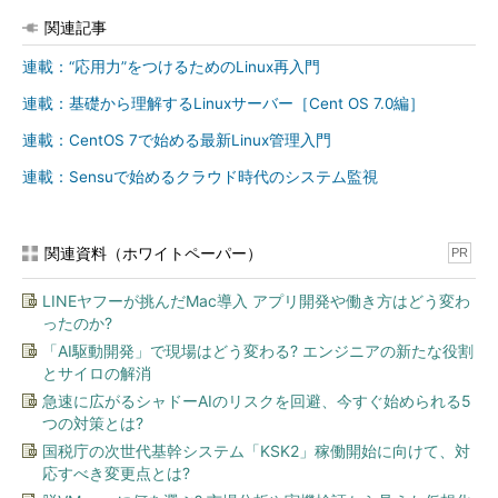
（「serif」を指定した場合に使用されるフォントを表示）
関連記事
fc-match "PT Sans"
連載：“応用力”をつけるためのLinux再入門
（「PT Sans」を指定した場合に使用されるフォントを表示）
連載：基礎から理解するLinuxサーバー［Cent OS 7.0編］
連載：CentOS 7で始める最新Linux管理入門
fc-match
連載：Sensuで始めるクラウド時代のシステム監視
（デフォルトのフォントを表示）
LANG=C fc-match
関連資料（ホワイトペーパー）
PR
（ロケール設定がLANG=C（標準）の場合のデフォルトフォ
LINEヤフーが挑んだMac導入 アプリ開発や働き方はどう変わ
ントを表示）
ったのか?
「AI駆動開発」で現場はどう変わる? エンジニアの新たな役割
とサイロの解消
急速に広がるシャドーAIのリスクを回避、今すぐ始められる5
つの対策とは?
国税庁の次世代基幹システム「KSK2」稼働開始に向けて、対
応すべき変更点とは?
画面1 パターンごとに利用するフォントを確認したところ