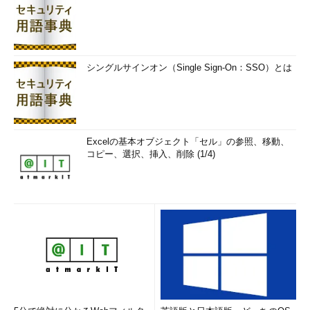
3
）。表示結果は並び順だけが異なります。「-s」を指定した場
合、優先度が高い順に表示します。「-a」の場合、並べ替えはし
ません。
シングルサインオン（Single Sign-On：SSO）とは
表示行数が多いため、画面3では、
headコマンド
を使い、先頭
の10件を表示しています。
コマンド実行例
Excelの基本オブジェクト「セル」の参照、移動、
コピー、選択、挿入、削除 (1/4)
fc-match --sort :lang=ja
（日本語環境で使用されるフォントを優先順位が高いものから
一覧表示）
fc-match --sort serif:lang=ja
（日本語環境で「serif」を指定した場合に使用されるフォント
を優先順位が高いものから一覧表示）