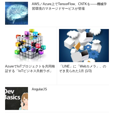
AWS／Azure上でTensorFlow、CNTKを――機械学
習環境のマネージドサービスが登場
AzureでIoTプロジェクトを共同検
「LINE」に「Webカメラ」、の
証する「IoTビジネス共創ラボ」
ぞき見られた1月 (1/3)
AngularJS