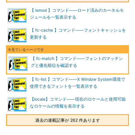
優先的に使われるフォントを表示する
【 lsmod 】コマンド――ロード済みのカーネルモ
ジュールを一覧表示する
「
fc-match パターン
」は、指定したパターンで最優先に利用
されるフォントを表示します。例えば「fc-match serif」と指定
【 fc-cache 】コマンド――フォントキャッシュを
すると、使用フォントとして「serif」を指定した場合、具体的に
更新する
はどのフォントが使用されるのか、確認できます（
画面1
）。
パターンとしては、serifの他、「sans-serif」（ひげ飾りのな
【 fc-match 】コマンド――フォントのマッチン
いフォント、日本語の場合ゴシック体）や「monospace」（等
グと優先順位を確認する
幅フォント）を指定できます。フォント名を直接指定するとフォ
ントファイル名が分かります。
【 fc-list 】コマンド――X Window System環境で
使用できるフォントを一覧表示する
なお、パターンを指定しなかった場合、現在の環境で使うデフ
ォルトのフォントを表示します。
【locale】コマンド――現在のロケールと使用可能
なロケールの情報を表示する
コマンド実行例
過去の連載記事が 262 件あります
fc-match serif