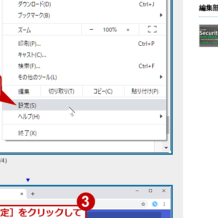
編集
/4）
▼