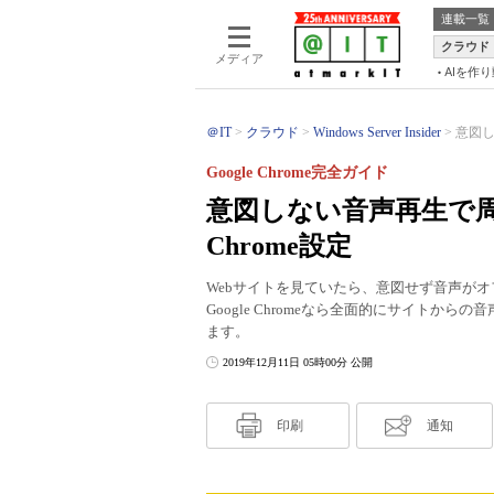
連載一覧
クラウド
メディア
AIを作
＠IT
クラウド
Windows Server Insider
意図し
Google Chrome完全ガイド
意図しない音声再生で
Chrome設定
Webサイトを見ていたら、意図せず音声が
Google Chromeなら全面的にサイト
ます。
2019年12月11日 05時00分 公開
印刷
通知