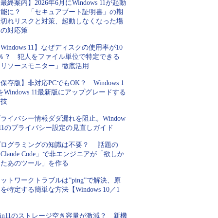
最終案内】2026年6月にWindows 11が起動
不能に？ 「セキュアブート証明書」の期
限切れリスクと対策、起動しなくなった場
合の対応策
Windows 11】なぜディスクの使用率が10
0％？ 犯人をファイル単位で特定できる
「リソースモニター」徹底活用
保存版】非対応PCでもOK？ Windows 1
をWindows 11最新版にアップグレードする
裏技
ライバシー情報ダダ漏れを阻止。Window
 11のプライバシー設定の見直しガイド
プログラミングの知識は不要？ 話題の
Claude Code」で非エンジニアが「欲しか
ったあのツール」を作る
ットワークトラブルは”ping”で解決、原
を特定する簡単な方法【Windows 10／1
】
in11のストレージ空き容量が激減？ 新機