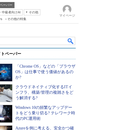
ペーパー
・中級者向けAI
その他
マイページ
ws
その他の特集
イトペーパー
「Chrome OS」などの「ブラウザ
OS」は仕事で使う価値があるの
か?
クラウドネイティブ化するITイ
k
ンフラ、構築/管理の複雑さをど
う解消する?
Windows 10の頻繁なアップデー
トをどう乗り切る? テレワーク時
代のPC運用術
Azureを例に考える、安全かつ確