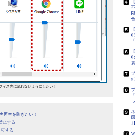
【
【
【
0
プ
s
かりオフィス内に流れないようにしたい！
「
ネ
らの音声再生を防ぎたい！
因
に禁止する
1
許可する
W