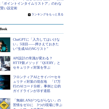
能「ポイントインタイムリストア」のわな
と賢い設定術
»
ランキングをもっと見る
Book
ChatGPTに「入力してはいけな
い」5項目――押さえておきた
い“生成AIのNGリスト”
API設計の常識が変わる？
HTTP新メソッド「QUERY」と
セキュリティ対策を学ぶ
フロンティアAIとサイバーセキ
ュリティ対策の現在地 「17万
行のAIコード分析」事例と公的
ガイドラインが示す道筋
「無線LANがつながらない」の
苦情をゼロに 3つの現場に学ぶ