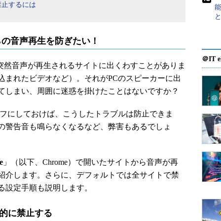
禁止するには
eからの音声再生を防ぎたい！
＠IT e
突然音声が再生されるサイトに出くわすことがありま
込まれたビデオなど）。それがPCのスピーカーに出
てしまい、周囲に迷惑を掛けたことはないですか？
フにしておけば、こうしたトラブルは防止できま
の警告音も鳴らなくなるなど、弊害もあるでしょ
e
」（以下、Chrome）で開いたサイトから音声が再
紹介します。さらに、デフォルトでは全サイトで禁
る設定手順も説明します。
面的に禁止する