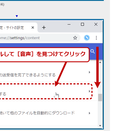
/4）
▼