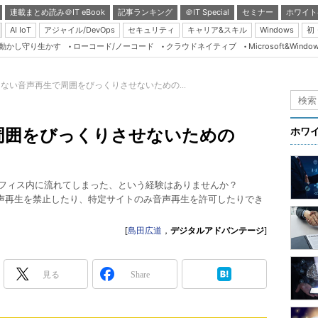
連載まとめ読み＠IT eBook
記事ランキング
＠IT Special
セミナー
ホワイト
AI IoT
アジャイル/DevOps
セキュリティ
キャリア&スキル
Windows
初
り動かし守り生かす
ローコード/ノーコード
クラウドネイティブ
Microsoft&Windo
Server & Storage
HTML5 + UX
ない音声再生で周囲をびっくりさせないための...
Smart & Social
Coding Edge
周囲をびっくりさせないための
ホワ
Java Agile
Database Expert
オフィス内に流れてしまった、という経験はありませんか？
Linux ＆ OSS
からの音声再生を禁止したり、特定サイトのみ音声再生を許可したりでき
Master of IP Networ
[
島田広道
，
デジタルアドバンテージ
]
Security & Trust
Test & Tools
見る
Share
Insider.NET
ブログ