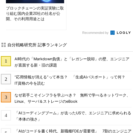
ブロックチェーンの実証実験に取
り組む国内企業20社の社名が公
開、その利用用途とは
Recommended by
自分戦略研究所 記事ランキング
AI時代の「Markdown負債」と「レガシー脱却」の壁、エンジニア
が直面する新・旧の課題
“応用情報が消える”って本当？ 「生成AIパスポート」って何？
IT資格の今を読む
なぜ若手こそインフラを学ぶべき？ 無料で学べるネットワーク、
Linux、サーバ＆ストレージのeBook
「AIコーディングブーム」が去ったUSで、エンジニアに求められる
「本体の強さ」
「AIがコードを書く時代、新職種FDEが需要増」 7割のエンジニア