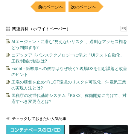
前のページへ
次のページへ
関連資料（ホワイトペーパー）
PR
AIエージェントに潜む“見えないリスク”、過剰なアクセス権を
どう制御する?
ニデックアドバンステクノロジーに学ぶ「UIテスト自動化」
工数削減の秘訣は?
Excel・紙帳票への依存はなぜ続く? 現場DXを阻む課題と改善
のヒント
工場の稼働を止めずにOT環境のリスクを可視化、沖電気工業
の実現方法とは?
国税庁の次世代基幹システム「KSK2」稼働開始に向けて、対
応すべき変更点とは?
チェックしておきたい人気記事