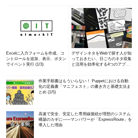
Excelに入力フォームを作成、コ
デザインネタをWebで探す人が知
ントロールを追加、表示、ボタン
っておきたい、日ごろのネタ収集
でイベント実行 (1/3)
と活用を効率化する4つのアプリ
(1/3)
作業手順書はもういらない！ Puppetにおける自動
化の定義書「マニフェスト」の書き方と基礎文法ま
とめ (1/5)
高速で安全、安定した専用線接続が理想のシステム
構築のカギに――マンパワーが「ExpressRoute」を
導入した理由