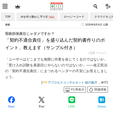
TOP
AIを作り動かし守り生かす
ロー/ノーコード
クラウドネイ
連載
2020年6月4日 公開
瑕疵担保責任じゃダメですか？
「契約不適合責任」を盛り込んだ契約書作りのポ
イント、教えます（サンプル付き）
（3/4 ページ）
「ユーザーはどこまでも無限に作業を命じてくるのではないか」
「受け入れ試験を真面目にやらないのではないか」――改正民法
の「契約不適合責任」にまつわるベンダーの不安にお答えしまし
ょう。
[
ITプロセスコンサルタント 細川義洋
，＠IT]
PC用表示
関連情報
Share
Post
LINE
Hatena