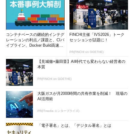
コンテナベースの継続的インテグ
FINCHI主催「IVS2026」トーク
レーションの利点／課題と、CIパ
セッションが話題に！
イプライン、Docker Build高速化
のコツ (1/2...
PR(FINCHI on GOETHE)
【見城徹×藤田晋】AI時代でも変わらない経営者の
本質
PR(FINCHI on GOETHE)
大阪ガスが月2000時間の共有作業を削減！ 現場の
AI活用術
PR(ITmedia エンタープライズ)
「電子署名」とは、「デジタル署名」とは