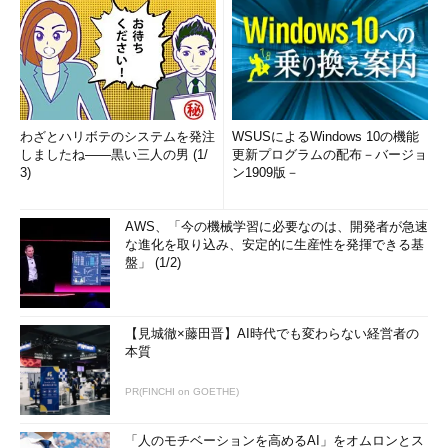
わざとハリボテのシステムを発注
WSUSによるWindows 10の機能
しましたね――黒い三人の男 (1/
更新プログラムの配布－バージョ
3)
ン1909版－
AWS、「今の機械学習に必要なのは、開発者が急速
な進化を取り込み、安定的に生産性を発揮できる基
盤」 (1/2)
【見城徹×藤田晋】AI時代でも変わらない経営者の
本質
PR(FINCHI on GOETHE)
「人のモチベーションを高めるAI」をオムロンとス