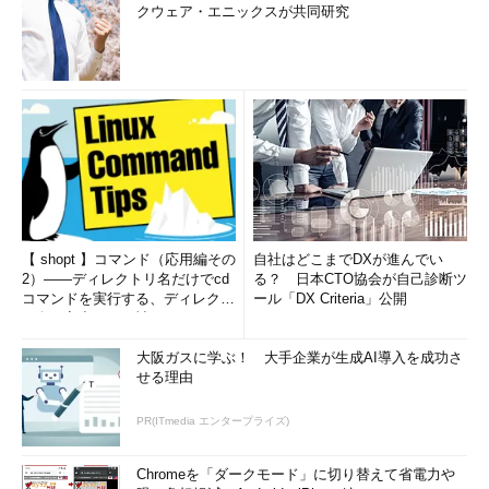
クウェア・エニックスが共同研究
【 shopt 】コマンド（応用編その
自社はどこまでDXが進んでい
2）――ディレクトリ名だけでcd
る？ 日本CTO協会が自己診断ツ
コマンドを実行する、ディレクト
ール「DX Criteria」公開
リ名の入力ミスを補正...
大阪ガスに学ぶ！ 大手企業が生成AI導入を成功さ
せる理由
PR(ITmedia エンタープライズ)
Chromeを「ダークモード」に切り替えて省電力や