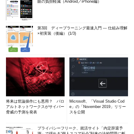
眼の負担軽減（Android／iPhone編）
第3回 ディープラーニング最速入門 ― 仕組み理解
×初実装（後編） (1/3)
将来は世論操作にも悪用？ パロ
Microsoft、「Visual Studio Cod
アルトネットワークスがサイバー
e」の「November 2019」リリー
脅威の予測を発表
スを公開
プライバシーフリーク、就活サイト「内定辞退予
測」で揺れる“個人スコア社会”到来の法的問題に斬