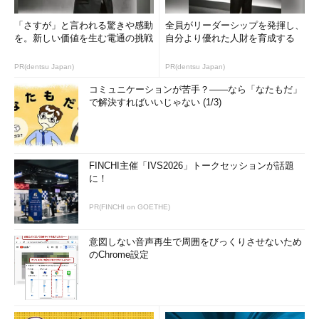
「さすが」と言われる驚きや感動
全員がリーダーシップを発揮し、
を。新しい価値を生む電通の挑戦
自分より優れた人財を育成する
PR(dentsu Japan)
PR(dentsu Japan)
コミュニケーションが苦手？――なら「なたもだ」
で解決すればいいじゃない (1/3)
FINCHI主催「IVS2026」トークセッションが話題
に！
PR(FINCHI on GOETHE)
意図しない音声再生で周囲をびっくりさせないため
のChrome設定