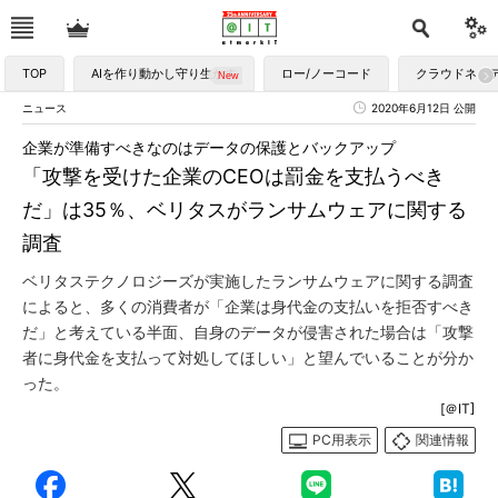
TOP
AIを作り動かし守り生かす
ロー/ノーコード
クラウドネイ
ニュース
2020年6月12日 公開
企業が準備すべきなのはデータの保護とバックアップ
「攻撃を受けた企業のCEOは罰金を支払うべき
だ」は35％、ベリタスがランサムウェアに関する
調査
ベリタステクノロジーズが実施したランサムウェアに関する調査
によると、多くの消費者が「企業は身代金の支払いを拒否すべき
だ」と考えている半面、自身のデータが侵害された場合は「攻撃
者に身代金を支払って対処してほしい」と望んでいることが分か
った。
[＠IT]
PC用表示
関連情報