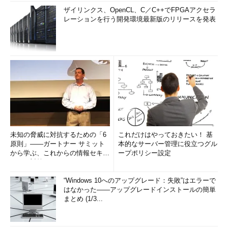
ザイリンクス、OpenCL、C／C++でFPGAアクセラ
レーションを行う開発環境最新版のリリースを発表
未知の脅威に対抗するための「6
これだけはやっておきたい！ 基
原則」――ガートナー サミット
本的なサーバー管理に役立つグル
から学ぶ、これからの情報セキュ
ープポリシー設定
リティ対策
“Windows 10へのアップグレード：失敗”はエラーで
はなかった――アップグレードインストールの簡単
まとめ (1/3...