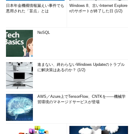
日本年金機構情報漏えい事件でも
Windows 8、古いInternet Explore
悪用された「盲点」とは
rのサポートが終了した日 (1/2)
NoSQL
進まない、終わらないWindows Updateのトラブル
に解決策はあるのか？ (1/2)
AWS／Azure上でTensorFlow、CNTKを――機械学
習環境のマネージドサービスが登場