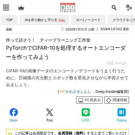
TOP
AIを作り動かし守り生かす
ロー/ノーコード
クラウドネイ
2026年2月14日 更新
連載
2020年7月31日 公開
作って試そう！ ディープラーニング工作室
PyTorchでCIFAR-10を処理するオートエンコーダ
ーを作ってみよう
（1/2 ページ）
CIFAR-10の画像データのエンコード／デコードをうまく行うた
めに、圧縮後の次元数とエポック数を変化させながら学習させて
みましょう。
[
かわさきしんじ
，Deep Insider編集部]
PC用表示
関連情報
Share
Post
LINE
Hatena
この記事は会員限定です。
会員登録（無料）
すると全てご覧いただけ