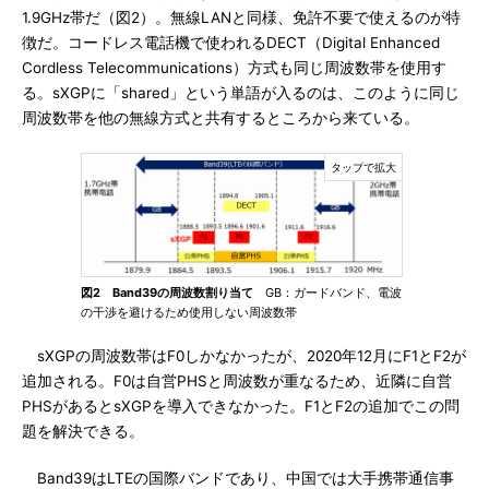
1.9GHz帯だ（図2）。無線LANと同様、免許不要で使えるのが特
徴だ。コードレス電話機で使われるDECT（Digital Enhanced
Cordless Telecommunications）方式も同じ周波数帯を使用す
る。sXGPに「shared」という単語が入るのは、このように同じ
周波数帯を他の無線方式と共有するところから来ている。
図2 Band39の周波数割り当て
GB：ガードバンド、電波
の干渉を避けるため使用しない周波数帯
sXGPの周波数帯はF0しかなかったが、2020年12月にF1とF2が
追加される。F0は自営PHSと周波数が重なるため、近隣に自営
PHSがあるとsXGPを導入できなかった。F1とF2の追加でこの問
題を解決できる。
Band39はLTEの国際バンドであり、中国では大手携帯通信事