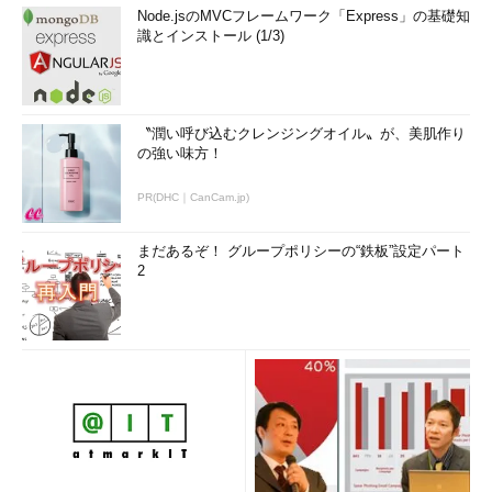
Node.jsのMVCフレームワーク「Express」の基礎知
識とインストール (1/3)
〝潤い呼び込むクレンジングオイル〟が、美肌作り
の強い味方！
PR(DHC｜CanCam.jp)
まだあるぞ！ グループポリシーの“鉄板”設定パート
2