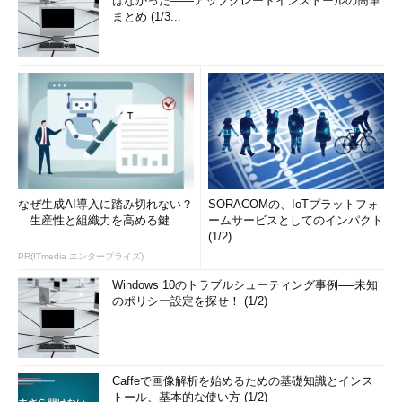
はなかった――アップグレードインストールの簡単
まとめ (1/3...
なぜ生成AI導入に踏み切れない？
SORACOMの、IoTプラットフォ
生産性と組織力を高める鍵
ームサービスとしてのインパクト
(1/2)
PR(ITmedia エンタープライズ)
Windows 10のトラブルシューティング事例──未知
のポリシー設定を探せ！ (1/2)
Caffeで画像解析を始めるための基礎知識とインス
トール、基本的な使い方 (1/2)