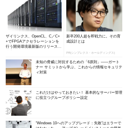
ザイリンクス、OpenCL、C／C+
新卒200人超を即戦力に。その育
+でFPGAアクセラレーションを
成設計とは
行う開発環境最新版のリリースを
発表
PR(シンプレクス・ホールディングス)
未知の脅威に対抗するための「6原則」――ガート
ナー サミットから学ぶ、これからの情報セキュリテ
ィ対策
これだけはやっておきたい！ 基本的なサーバー管理
に役立つグループポリシー設定
“Windows 10へのアップグレード：失敗”はエラーで