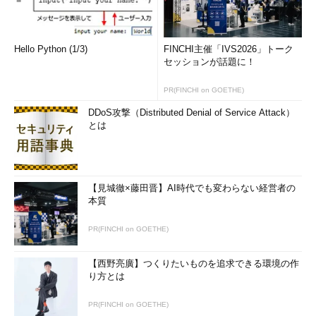
Hello Python (1/3)
FINCHI主催「IVS2026」トーク
セッションが話題に！
PR(FINCHI on GOETHE)
DDoS攻撃（Distributed Denial of Service Attack）
とは
【見城徹×藤田晋】AI時代でも変わらない経営者の
本質
PR(FINCHI on GOETHE)
【西野亮廣】つくりたいものを追求できる環境の作
り方とは
PR(FINCHI on GOETHE)