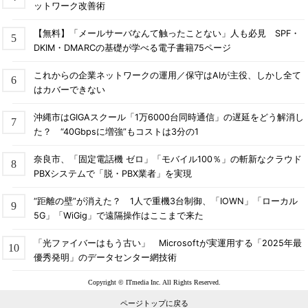
ットワーク改善術
【無料】「メールサーバなんて触ったことない」人も必見 SPF・
DKIM・DMARCの基礎が学べる電子書籍75ページ
これからの企業ネットワークの運用／保守はAIが主役、しかし全て
はカバーできない
沖縄市はGIGAスクール「1万6000台同時通信」の遅延をどう解消し
た？ “40Gbpsに増強”もコストは3分の1
奈良市、「固定電話機 ゼロ」「モバイル100％」の斬新なクラウド
PBXシステムで「脱・PBX業者」を実現
“距離の壁”が消えた？ 1人で重機3台制御、「IOWN」「ローカル
5G」「WiGig」で遠隔操作はここまで来た
「光ファイバーはもう古い」 Microsoftが実運用する「2025年最
優秀発明」のデータセンター網技術
Copyright © ITmedia Inc. All Rights Reserved.
ページトップに戻る