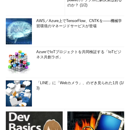
のか？ (1/2)
AWS／Azure上でTensorFlow、CNTKを――機械学
習環境のマネージドサービスが登場
AzureでIoTプロジェクトを共同検証する「IoTビジ
ネス共創ラボ」
「LINE」に「Webカメラ」、のぞき見られた1月 (1/
3)