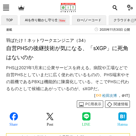
TOP
AIを作り動かし守り生かす
ロー/ノーコード
クラウドネイ
連載
2020年11月30日 公開
羽ばたけ！ネットワークエンジニア（34）
自営PHSの後継技術が気になる、「sXGP」に死角
はないのか
PHSは2021年1月末に公衆サービスを終える。病院や工場などで
自営PHSとしていまだに広く使われているものの、PHS端末やそ
の親機であるPBXは機能的に陳腐化している。そこでPHSに代わ
るものとして候補にあがっているのが、sXGPだ。
[
松田次博
，＠IT]
PC用表示
関連情報
Share
Post
LINE
Hatena