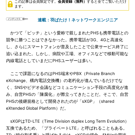
この記事は会員限定です。
会員登録（無料）
すると全てご覧いただけ
ます。
連載：羽ばたけ！ネットワークエンジニア
かつて「ピッチ」という愛称で親しまれたPHSも携帯電話との
競争に勝つことはできなかった。携帯電話が3G、4Gと高速化
し、さらにスマートフォンが普及したことで公衆サービス終了に
追い込まれた。しかし、病院や工場、オフィスなどで移動可能な
内線電話としていまだにPHSユーザーは多い。
ここで課題になるのはPHS端末やPBX（Private Branch
eXchange、構内電話交換機）の老朽化が進んでいるだけでな
く、SNSやビデオ会議などコミュニケーション手段の高度化が進
み、自営PHSの「陳腐化」が際立ってきたことだ。そこで、自営
PHSの後継規格として開発されたのが「sXGP」（shared
eXtended Global Platform）だ。
sXGPはTD-LTE（Time Division duplex Long Term Evolution）
互換であるため、「プライベートLTE」と呼ばれることもある。