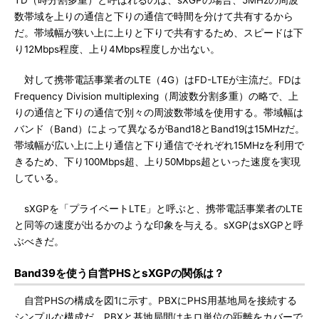
TD（時分割多重）と呼ばれるのは、sXGPの場合、5MHzの周波
数帯域を上りの通信と下りの通信で時間を分けて共有するから
だ。帯域幅が狭い上に上りと下りで共有するため、スピードは下
り12Mbps程度、上り4Mbps程度しか出ない。
対して携帯電話事業者のLTE（4G）はFD-LTEが主流だ。FDは
Frequency Division multiplexing（周波数分割多重）の略で、上
りの通信と下りの通信で別々の周波数帯域を使用する。帯域幅は
バンド（Band）によって異なるがBand18とBand19は15MHzだ。
帯域幅が広い上に上り通信と下り通信でそれぞれ15MHzを利用で
きるため、下り100Mbps超、上り50Mbps超といった速度を実現
している。
sXGPを「プライベートLTE」と呼ぶと、携帯電話事業者のLTE
と同等の速度が出るかのような印象を与える。sXGPはsXGPと呼
ぶべきだ。
Band39を使う自営PHSとsXGPの関係は？
自営PHSの構成を図1に示す。PBXにPHS用基地局を接続する
シンプルな構成だ。PBXと基地局間はキロ単位の距離をカバーで