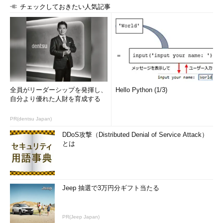
チェックしておきたい人気記事
アニメ「こうしす！」監督、脚本。情報処理
安全確保支援士。プログラマーの本業の傍
ら、セキュリティ普及啓発活動を行う。
「
こうしす！社内SE 祝園アカネの情報セキ
ュリティ事件簿
」（翔泳社）2020年2月発売
Webサイト：
IBUTA Kakeru Web Site
全員がリーダーシップを発揮し、
Hello Python (1/3)
自分より優れた人財を育成する
Twitter：
@k_ibuta
PR(dentsu Japan)
解説：京姫鉄道
DDoS攻撃（Distributed Denial of Service Attack）
とは
「物語の力でIT、セキュリティをもっと面白
く」をモットーに、作品制作を行っていま
す。
Jeep 抽選で3万円分ギフト当たる
原作：OPAP-JP contributors
PR(Jeep Japan)
オープンソースなアニメを作ろうというプロ