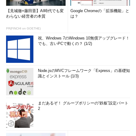
【見城徹×藤田晋】AI時代でも変
Google Chromeの「拡張機能」と
わらない経営者の本質
は？
PR(FINCHI on GOETHE)
祝、Windows 7のWindows 10無償アップグレード！
でも、古いPCで動くの？ (1/2)
Node.jsのMVCフレームワーク「Express」の基礎知
識とインストール (1/3)
まだあるぞ！ グループポリシーの“鉄板”設定パート
2