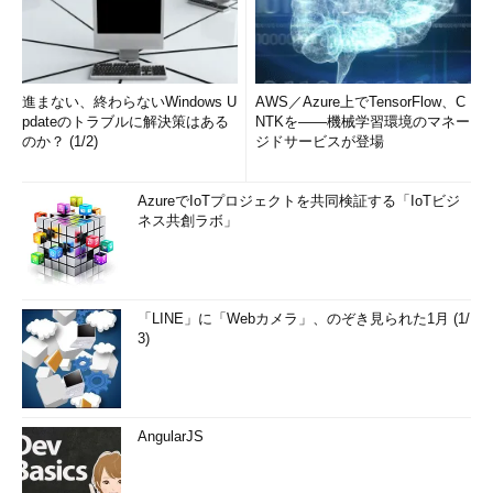
進まない、終わらないWindows U
AWS／Azure上でTensorFlow、C
pdateのトラブルに解決策はある
NTKを――機械学習環境のマネー
のか？ (1/2)
ジドサービスが登場
AzureでIoTプロジェクトを共同検証する「IoTビジ
ネス共創ラボ」
「LINE」に「Webカメラ」、のぞき見られた1月 (1/
3)
AngularJS