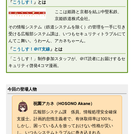
「
こうしす！
」とは
ここは姫路と京都を結ぶ中堅私鉄、
京姫鉄道株式会社。
その情報システム（鉄道システムを除く）の管理を一手に引き
受ける広報部システム課は、いつもセキュリティトラブルにて
んてこ舞い。うわーん、アカネちゃーん。
「
こうしす！＠IT支線
」とは
「こうしす！」制作参加スタッフが、＠IT読者にお届けするセ
キュリティ啓発4コマ漫画。
今回の登場人物
祝園アカネ（HOSONO Akane）
広報部システム課 係員。情報処理安全確保
支援士。計画的怠惰主義者で、有休取得率は100％。
しかし、困っている人を放っておけない性格が災い
し、いつもシステムトラブルに巻き込まれる