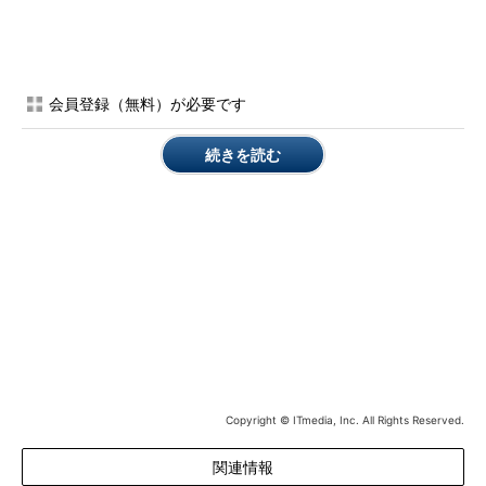
参考記事
Windows 11のリリースで、どうなるWindows 10（＠IT）
BitLockerとは（＠IT）
会員登録（無料）が必要です
TPMの基本事項（Microsoft）
続きを読む
Data Encryption Toolkit for Mobile PCs:第2章：BitLocker ド
ライブ暗号化（Microsoft）
しかしTPMに格納された暗号鍵は、取り出せないとはいえ、そ
のTPMを用いて復号できます。PCを丸ごと盗まれた場合や、
TPMを初期化するのを忘れて、PCとSSD、HDDを一緒に廃棄し
てしまった場合、情報漏えいにつながるかもしれません。
TPMとBitLockerで暗号化しているから、それだけで安全とい
うわけではありません。基本的な仕組みを理解して、運用する必
Copyright © ITmedia, Inc. All Rights Reserved.
要があります。
関連情報