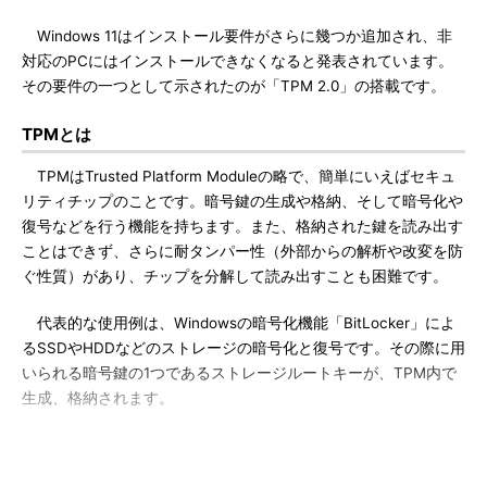
Windows 11はインストール要件がさらに幾つか追加され、非
対応のPCにはインストールできなくなると発表されています。
その要件の一つとして示されたのが「TPM 2.0」の搭載です。
TPMとは
TPMはTrusted Platform Moduleの略で、簡単にいえばセキュ
リティチップのことです。暗号鍵の生成や格納、そして暗号化や
復号などを行う機能を持ちます。また、格納された鍵を読み出す
ことはできず、さらに耐タンパー性（外部からの解析や改変を防
ぐ性質）があり、チップを分解して読み出すことも困難です。
代表的な使用例は、Windowsの暗号化機能「BitLocker」によ
るSSDやHDDなどのストレージの暗号化と復号です。その際に用
いられる暗号鍵の1つであるストレージルートキーが、TPM内で
生成、格納されます。
詳細な仕組みは以下をご覧ください。