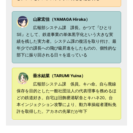
山家宏佳（YAMAGA Hiroka）
広報部システム課 課長。かつて『ひとり
SE』として、鉄道事業の単体黒字化という大きな実
績を残した実力者。システム課の復活を取り付け、最
年少での課長への飛び級昇進をしたものの、個性的な
部下に振り回される日々を送っている
垂水結菜（TARUMI Yuina）
広報部システム課 係員。キハ命。自ら廃線
保存を目的とした一般社団法人の代表理事を務めるほ
どの鉄道好き。自宅は旧飾磨港駅舎とキハネ20。台
本インジェクション攻撃により、動力車操縦者運転免
許を取得した。アカネの先輩だが年下