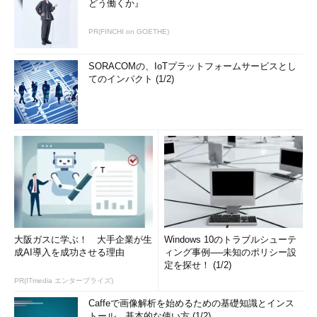
どう働くか』
PR(FINCHI on GOETHE)
SORACOMの、IoTプラットフォームサービスとし
てのインパクト (1/2)
大阪ガスに学ぶ！ 大手企業が生
Windows 10のトラブルシューテ
成AI導入を成功させる理由
ィング事例──未知のポリシー設
定を探せ！ (1/2)
PR(ITmedia エンタープライズ)
Caffeで画像解析を始めるための基礎知識とインス
トール、基本的な使い方 (1/2)