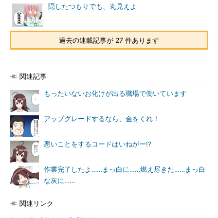
隠したつもりでも、丸見えよ
た。これが不評を招き、あっという間に一時公開停止となりまし
た。
最初のバージョンでは、アップデートできない理由が表示され
過去の連載記事が 27 件あります
なかったことが不評の原因でしょう。
筆者が困ったのは、Azure Active Directory（Azure AD）参加
関連記事
PCでは、マンガの3コマ目のような表示が出て、Windows 11を
もったいないお化けが出る職場で働いています
インストールできるのかできないのかが分からなかったことで
す。
アップグレードするなら、金をくれ！
しかも、IT管理者自身が確認しているときにまでこの表示で
す。IT管理者はエスパーではないので、この表示が出てもユーザ
悪いことをするコードはいねがー!?
ーからの問い合わせに回答できません。
作業完了したよ……まっ白に……燃え尽きた……まっ白
「何でもかんでもIT管理者に問い合わせするよう仕向けないで
な灰に……
ほしい」と、心の中でぼやいたのでした。
関連リンク