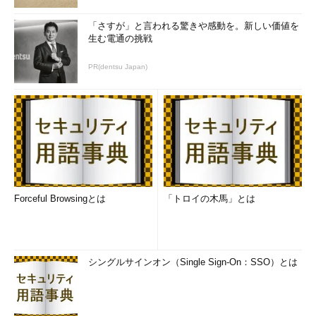
ジェクト。現在はアニメ「
こうしす！
」を制
「さすが」と言われる驚きや感動を。新しい価値を
作中。
生む電通の挑戦
Twitter：
@opap_jp
、
@kosys_pr
公式サイト：
Open Process Animation
PR(dentsu Japan)
Project Japan（OPAP-JP）
貢献者一覧：
こうしす！/クレジット
Forceful Browsingとは
「トロイの木馬」とは
シングルサインオン（Single Sign-On：SSO）とは