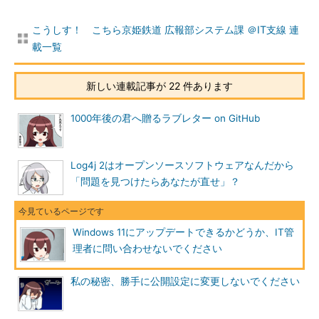
TPMがなければfTPMを使えばいいじゃない
こうしす！ こちら京姫鉄道 広報部システム課 ＠IT支線 連
さて、TPMには物理的なチップの他に、CPUのファームウェ
載一覧
アに実装された「fTPM」（Firmware TPM）があります。
自分のPCにはTPMが搭載されていないと思っていても、実は
新しい連載記事が 22 件あります
UEFI（BIOS）の設定でTPM（fTPM）が無効になっている場合が
あります。設定を有効にするとTPMが使えるようになるかもしれ
1000年後の君へ贈るラブレター on GitHub
ません。
「Windows 11のインストール不可」と判定されてしまった方
Log4j 2はオープンソースソフトウェアなんだから
は、試してもよいでしょう。
「問題を見つけたらあなたが直せ」？
ただし、UEFI（BIOS）の設定変更は、最悪起動不可能になる
危険があります。必ず事前にデータのバックアップを行うように
Windows 11にアップデートできるかどうか、IT管
しましょう。
理者に問い合わせないでください
確認ツールの怪
私の秘密、勝手に公開設定に変更しないでください
Windows 11が発表された際、Microsoftはインストールできる
かどうかを確認する「PC 正常性チェックツール」を公開しまし