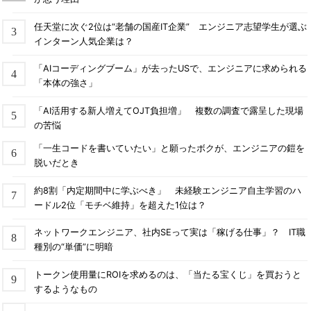
任天堂に次ぐ2位は“老舗の国産IT企業” エンジニア志望学生が選ぶ
インターン人気企業は？
「AIコーディングブーム」が去ったUSで、エンジニアに求められる
「本体の強さ」
「AI活用する新人増えてOJT負担増」 複数の調査で露呈した現場
の苦悩
「一生コードを書いていたい」と願ったボクが、エンジニアの鎧を
脱いだとき
約8割「内定期間中に学ぶべき」 未経験エンジニア自主学習のハ
ードル2位「モチベ維持」を超えた1位は？
ネットワークエンジニア、社内SEって実は「稼げる仕事」？ IT職
種別の“単価”に明暗
トークン使用量にROIを求めるのは、「当たる宝くじ」を買おうと
するようなもの