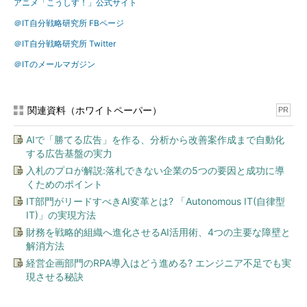
アニメ「こうしす！」公式サイト
＠IT自分戦略研究所 FBページ
＠IT自分戦略研究所 Twitter
＠ITのメールマガジン
コウシス! LITE #2 「さよなら7」（OPAP-JP公式）
関連資料（ホワイトペーパー）
PR
Copyright 2012-2017
OPAP-JP contributors
.
AIで「勝てる広告」を作る、分析から改善案作成まで自動化
本作品は特に注記がない限り
CC-BY 4.0
の下にご利用いただけます
する広告基盤の実力
入札のプロが解説:落札できない企業の5つの要因と成功に導
筆者プロフィール
くためのポイント
作画：るみあ
IT部門がリードすべきAI変革とは? 「Autonomous IT(自律型
IT)」の実現方法
フリーイラストレーター。アニメ「こうし
財務を戦略的組織へ進化させるAI活用術、4つの主要な障壁と
す！」ではキャラクターデザイン・キャラ作
解消方法
画担当をしています。
経営企画部門のRPA導入はどう進める? エンジニア不足でも実
現させる秘訣
原作：井二かける