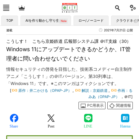
TOP
AIを作り動かし守り生かす
ロー/ノーコード
クラウドネイ
連載
2021年7月21日 公開
こうしす！ こちら京姫鉄道 広報部システム課 ＠IT支線（30）
Windows 11にアップデートできるかどうか、IT管
理者に問い合わせないでください
情報セキュリティの啓発を目指した、技術系コメディー自主制作
アニメ「こうしす！」の＠ITバージョン。第30列車は、
「Windows 11」です。※このマンガはフィクションです。
[
原作：井二かける（OPAP-JP）
,
解説：京姫鉄道
,
作画：る
みあ（OPAP-JP）
，＠IT]
PC用表示
関連情報
Share
Post
LINE
Hatena