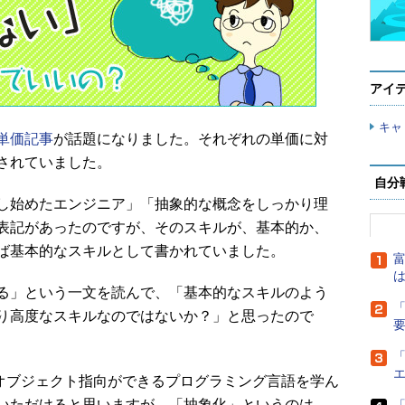
アイ
キャ
単価記事
が話題になりました。それぞれの単価に対
されていました。
自分
し始めたエンジニア」「抽象的な概念をしっかり理
表記があったのですが、そのスキルが、基本的か、
ば基本的なスキルとして書かれていました。
富
は
る」という一文を読んで、「基本的なスキルのよう
「
り高度なスキルなのではないか？」と思ったので
「
たオブジェクト指向ができるプログラミング言語を学ん
いただけると思いますが、「抽象化」というのは、