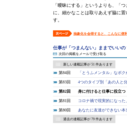
「曖昧にする」というよりも、「つ
に、細かなことは取りあえず脇に置
す。
抽象化を会得すると、こんなに便
仕事が「つまんない」ままでいいの
次回の掲載をメールで受け取る
新しい連載記事が 51 件あります
84
「とうふメンタル」なボク
83
4つのタイプ別「あの人と
82
身に付けると仕事に役立つ
81
コロナ禍で現実的になった、
80
あなたに友達ができない本
過去の連載記事が 79 件あります