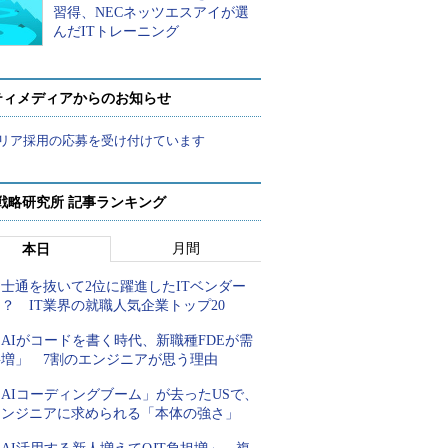
習得、NECネッツエスアイが選
んだITトレーニング
ティメディアからのお知らせ
リア採用の応募を受け付けています
戦略研究所 記事ランキング
月間
本日
士通を抜いて2位に躍進したITベンダー
？ IT業界の就職人気企業トップ20
AIがコードを書く時代、新職種FDEが需
要増」 7割のエンジニアが思う理由
AIコーディングブーム」が去ったUSで、
エンジニアに求められる「本体の強さ」