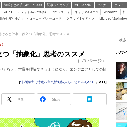
連載まとめ読み＠IT eBook
記事ランキング
＠IT Special
セミナー
ホワイト
AI IoT
アジャイル/DevOps
セキュリティ
キャリア&スキル
Windows
初
り動かし守り生かす
ローコード/ノーコード
クラウドネイティブ
Microsoft&Windo
Server & Storage
HTML5 + UX
付けると仕事に役立つ「抽象化」思考のススメ：...
Smart & Social
2）
Coding Edge
立つ「抽象化」思考のススメ
ホワ
Java Agile
（1/3 ページ）
Database Expert
りと捉え、本質を理解できるようになり、エンジニアとしての幅
Linux ＆ OSS
[
竹内義晴（特定非営利活動法人しごとのみらい）
，
＠IT
]
Master of IP Networ
Security & Trust
見る
Share
Test & Tools
Insider.NET
ブログ