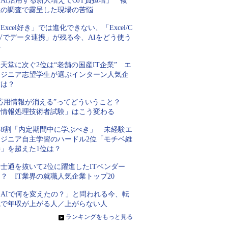
AI活用する新人増えてOJT負担増」 複
数の調査で露呈した現場の苦悩
Excel好き」では進化できない、「Excel/C
Vでデータ連携」が残る今、AIをどう使う
か
天堂に次ぐ2位は“老舗の国産IT企業” エ
ンジニア志望学生が選ぶインターン人気企
業は？
“応用情報が消える”ってどういうこと？
「情報処理技術者試験」はこう変わる
約8割「内定期間中に学ぶべき」 未経験エ
ンジニア自主学習のハードル2位「モチベ維
持」を超えた1位は？
士通を抜いて2位に躍進したITベンダー
？ IT業界の就職人気企業トップ20
「AIで何を変えたの？」と問われる今、転
職で年収が上がる人／上がらない人
»
ランキングをもっと見る