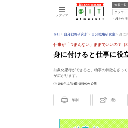
連載一覧
クラウド
メディア
AIを作
＠IT
自分戦略研究所
自分戦略研究室
身に
仕事が「つまんない」ままでいいの？（8
身に付けると仕事に役
抽象化思考ができると、物事の特徴をざっく
が広がります。
2021年10月14日 05時00分 公開
印刷
通知