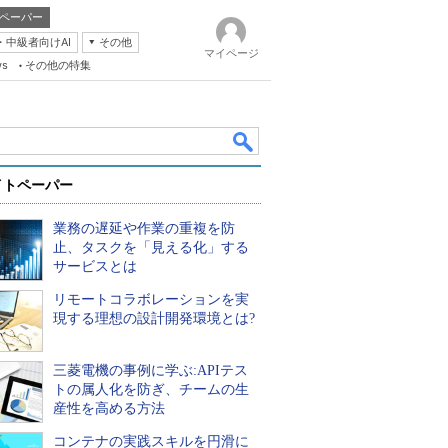
ペーパー
・中級者向けAI
その他
マイページ
ws
その他の特集
イトペーパー
業務の遅延や作業の重複を防
止、タスクを「見える化」する
サービスとは
リモートコラボレーションを実
k
現する理想の設計開発環境とは?
三菱電機の事例に学ぶ:APIテス
トの属人化を防ぎ、チームの生
産性を高める方法
コンテナの実践スキルを円滑に