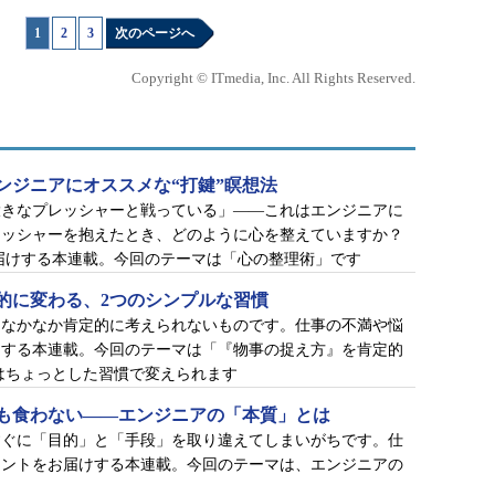
1
|
2
|
3
次のページへ
Copyright © ITmedia, Inc. All Rights Reserved.
ンジニアにオススメな“打鍵”瞑想法
大きなプレッシャーと戦っている」――これはエンジニアに
レッシャーを抱えたとき、どのように心を整えていますか？
届けする本連載。今回のテーマは「心の整理術」です
的に変わる、2つのシンプルな習慣
、なかなか肯定的に考えられないものです。仕事の不満や悩
けする本連載。今回のテーマは「『物事の捉え方』を肯定的
はちょっとした習慣で変えられます
も食わない――エンジニアの「本質」とは
すぐに「目的」と「手段」を取り違えてしまいがちです。仕
ヒントをお届けする本連載。今回のテーマは、エンジニアの