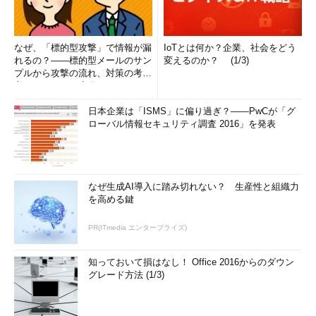
なぜ、「標的型攻撃」で情報が漏
IoTとは何か？企業、社会をどう
れるの？――標的型メールのサン
変えるのか？ (1/3)
プルから攻撃の流れ、対策の考え
方まで、もう一度分かりやすく
解...
日本企業は「ISMS」に偏り過ぎ？――PwCが「グ
ローバル情報セキュリティ調査 2016」を発表
なぜ生成AI導入に踏み切れない？ 生産性と組織力
を高める鍵
PR(ITmedia エンタープライズ)
知っておいて損はなし！ Office 2016からのダウン
グレード方法 (1/3)