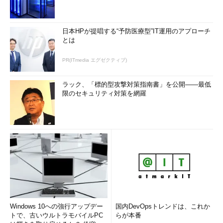
日本HPが提唱する“予防医療型”IT運用のアプローチ
とは
PR(ITmedia エグゼクティブ)
ラック、「標的型攻撃対策指南書」を公開――最低
限のセキュリティ対策を網羅
Windows 10への強行アップデー
国内DevOpsトレンドは、これか
トで、古いウルトラモバイルPC
らが本番