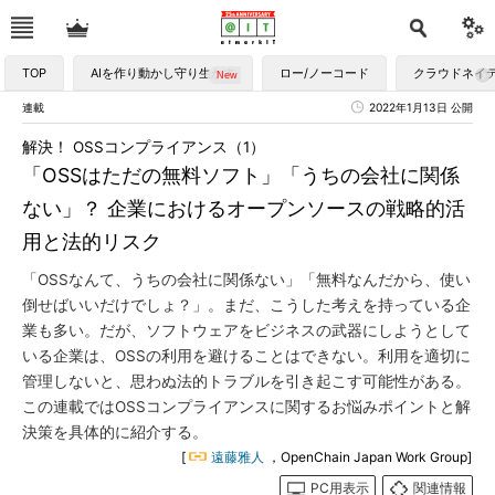
TOP
AIを作り動かし守り生かす
ロー/ノーコード
クラウドネイ
連載
2022年1月13日 公開
解決！ OSSコンプライアンス（1）
「OSSはただの無料ソフト」「うちの会社に関係
ない」？ 企業におけるオープンソースの戦略的活
用と法的リスク
「OSSなんて、うちの会社に関係ない」「無料なんだから、使い
倒せばいいだけでしょ？」。まだ、こうした考えを持っている企
業も多い。だが、ソフトウェアをビジネスの武器にしようとして
いる企業は、OSSの利用を避けることはできない。利用を適切に
管理しないと、思わぬ法的トラブルを引き起こす可能性がある。
この連載ではOSSコンプライアンスに関するお悩みポイントと解
決策を具体的に紹介する。
[
遠藤雅人
，OpenChain Japan Work Group]
PC用表示
関連情報