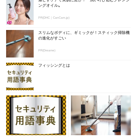
ングオイル〟
PR(DHC｜CanCam.jp)
スリムなボディに、ギミックが！スティック掃除機
の進化がすごい
PR(Dreame)
フィッシングとは