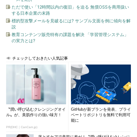
ただで使い「12時間以内の復旧」を迫る 無償OSSを商用扱い
する日本企業の末路
標的型攻撃メールを見破るには? サンプル文面を例に傾向を解
説
教育コンテンツ販売特有の課題を解決 「学習管理システム」
の実力とは?
チェックしておきたい人気記事
〝潤い呼び込むクレンジングオイ
GitHubが新プランを発表、プライ
ル〟が、美肌作りの強い味方！
ベートリポジトリを無料で利用可
能に
PR(DHC｜CanCam.jp)
落とすケアで美肌に差が！〝潤い呼び込むクレンジ