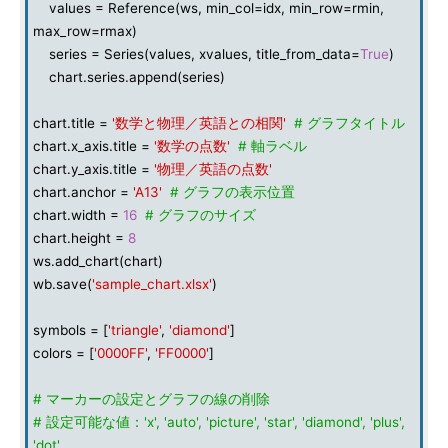
values = Reference(ws, min_col=idx, min_row=rmin,
max_row=rmax)
series = Series(values, xvalues, title_from_data=
True
)
chart.series.append(series)
chart.title =
'数学と物理／英語との相関'
# グラフタイトル
chart.x_axis.title =
'数学の点数'
# 軸ラベル
chart.y_axis.title =
'物理／英語の点数'
chart.anchor =
'A13'
# グラフの表示位置
chart.width =
16
# グラフのサイズ
chart.height =
8
ws.add_chart(chart)
wb.save(
'sample_chart.xlsx'
)
symbols = [
'triangle'
,
'diamond'
]
colors = [
'0000FF'
,
'FF0000'
]
# マーカーの設定とグラフの線の削除
# 設定可能な値：'x', 'auto', 'picture', 'star', 'diamond', 'plus',
'dot',