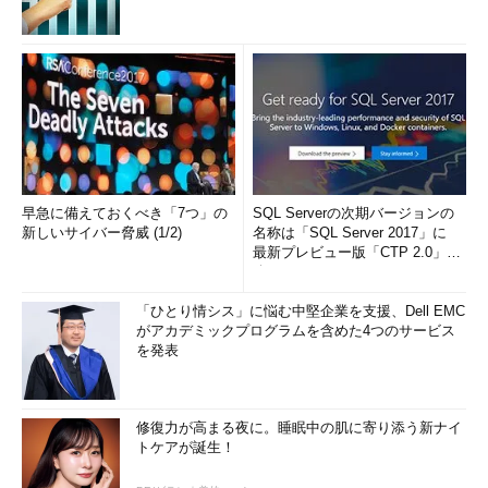
早急に備えておくべき「7つ」の
SQL Serverの次期バージョンの
新しいサイバー脅威 (1/2)
名称は「SQL Server 2017」に
最新プレビュー版「CTP 2.0」を
公...
「ひとり情シス」に悩む中堅企業を支援、Dell EMC
がアカデミックプログラムを含めた4つのサービス
を発表
修復力が高まる夜に。睡眠中の肌に寄り添う新ナイ
トケアが誕生！