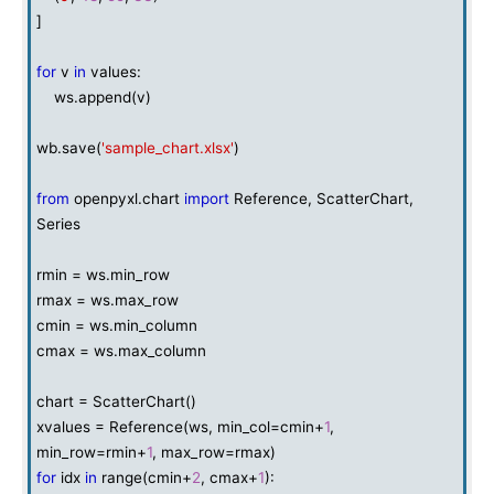
]
for
v
in
values:
ws.append(v)
wb.save(
'sample_chart.xlsx'
)
from
openpyxl.chart
import
Reference, ScatterChart,
Series
rmin = ws.min_row
rmax = ws.max_row
cmin = ws.min_column
cmax = ws.max_column
chart = ScatterChart()
xvalues = Reference(ws, min_col=cmin+
1
,
min_row=rmin+
1
, max_row=rmax)
for
idx
in
range(cmin+
2
, cmax+
1
):