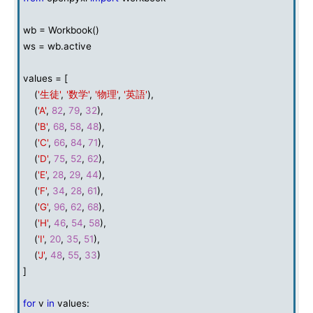
wb = Workbook()
ws = wb.active
values = [
(
'生徒'
,
'数学'
,
'物理'
,
'英語'
),
(
'A'
,
82
,
79
,
32
),
(
'B'
,
68
,
58
,
48
),
(
'C'
,
66
,
84
,
71
),
(
'D'
,
75
,
52
,
62
),
(
'E'
,
28
,
29
,
44
),
(
'F'
,
34
,
28
,
61
),
(
'G'
,
96
,
62
,
68
),
(
'H'
,
46
,
54
,
58
),
(
'I'
,
20
,
35
,
51
),
(
'J'
,
48
,
55
,
33
)
]
for
v
in
values: