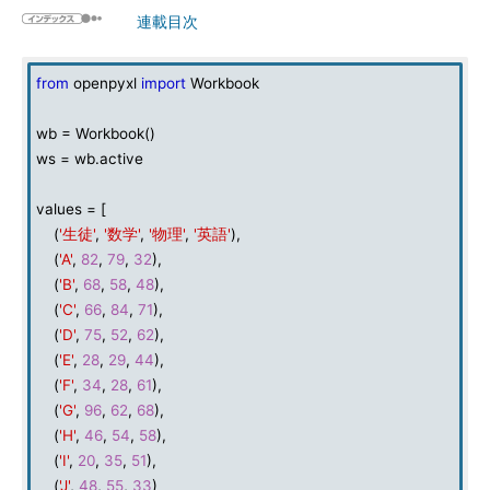
連載目次
from
openpyxl
import
Workbook
wb = Workbook()
ws = wb.active
values = [
(
'生徒'
,
'数学'
,
'物理'
,
'英語'
),
(
'A'
,
82
,
79
,
32
),
(
'B'
,
68
,
58
,
48
),
(
'C'
,
66
,
84
,
71
),
(
'D'
,
75
,
52
,
62
),
(
'E'
,
28
,
29
,
44
),
(
'F'
,
34
,
28
,
61
),
(
'G'
,
96
,
62
,
68
),
(
'H'
,
46
,
54
,
58
),
(
'I'
,
20
,
35
,
51
),
(
'J'
,
48
,
55
,
33
)