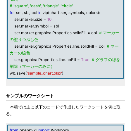
# 'square', 'dash', 'triangle', 'circle'
for
ser, sbl, col
in
zip(chart.ser, symbols, colors):
ser.marker.size =
10
ser.marker.symbol = sbl
ser.marker.graphicalProperties.solidFill = col
# マーカー
の塗りつぶし色
ser.marker.graphicalProperties.line.solidFill = col
# マー
カーの線色
ser.graphicalProperties.line.noFill =
True
# グラフの線を
削除（マーカーのみに）
wb.save(
'sample_chart.xlsx'
)
サンプルのワークシート
本稿では主に以下のコードで作成したワークシートを例に取
る。
from
openpyxl
import
Workbook