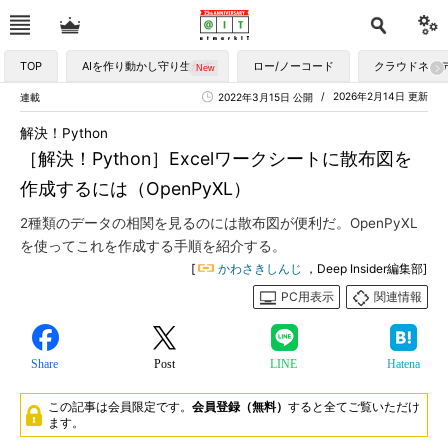
TOP
AIを作り動かし守り生かす
ロー/ノーコード
クラウドネイ
2026年2月14日 更新
連載
2022年3月15日 公開
解決！Python
［解決！Python］Excelワークシートに散布図を
作成するには（OpenPyXL）
2種類のデータの相関を見るのには散布図が便利だ。OpenPyXL
を使ってこれを作成する手順を紹介する。
[
かわさきしんじ
，Deep Insider編集部]
PC用表示
関連情報
Share
Post
LINE
Hatena
この記事は会員限定です。
会員登録（無料）
すると全てご覧いただけ
ます。