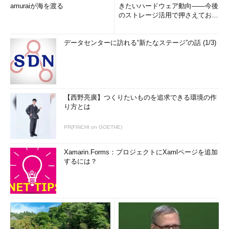
amuraiが海を渡る
きたいハードウェア動向――今後
のストレージ活用で押さえておき
たい3つのキーワードとは (1...
データセンターに訪れる“新たなステージ”の話 (1/3)
【西野亮廣】つくりたいものを追求できる環境の作
り方とは
PR(FINCHI on GOETHE)
Xamarin.Forms：プロジェクトにXamlページを追加
するには？