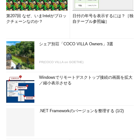
第207回 なぜ、いまIntelがブロッ
日付の年号を表示するには？［独
クチェーンなのか？
自テーブル参照編］
シェア別荘「COCO VILLA Owners」3選
PR(COCO VILLA on GOETHE)
Windowsでリモートデスクトップ接続の画面を拡大
／縮小表示させる
.NET Frameworkのバージョンを整理する (1/2)