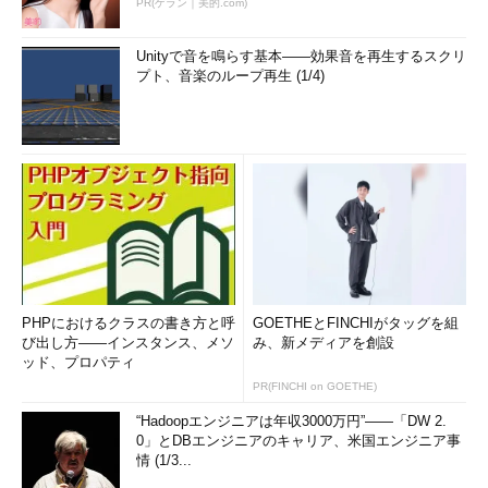
PR(ゲラン｜美的.com)
Unityで音を鳴らす基本――効果音を再生するスクリ
プト、音楽のループ再生 (1/4)
PHPにおけるクラスの書き方と呼
GOETHEとFINCHIがタッグを組
び出し方――インスタンス、メソ
み、新メディアを創設
ッド、プロパティ
PR(FINCHI on GOETHE)
“Hadoopエンジニアは年収3000万円”――「DW 2.
0」とDBエンジニアのキャリア、米国エンジニア事
情 (1/3...