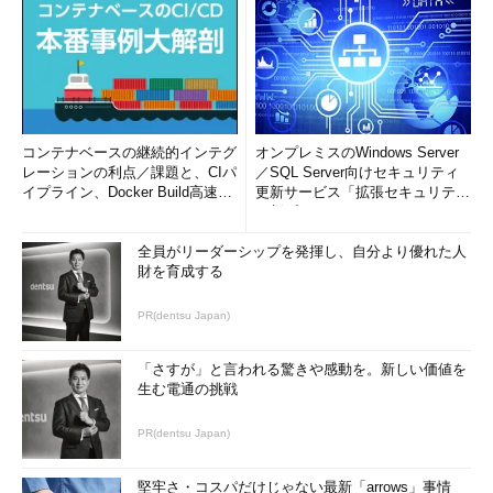
コンテナベースの継続的インテグ
オンプレミスのWindows Server
レーションの利点／課題と、CIパ
／SQL Server向けセキュリティ
イプライン、Docker Build高速化
更新サービス「拡張セキュリティ
のコツ (1/2...
更新プログ...
全員がリーダーシップを発揮し、自分より優れた人
財を育成する
PR(dentsu Japan)
「さすが」と言われる驚きや感動を。新しい価値を
生む電通の挑戦
PR(dentsu Japan)
堅牢さ・コスパだけじゃない最新「arrows」事情